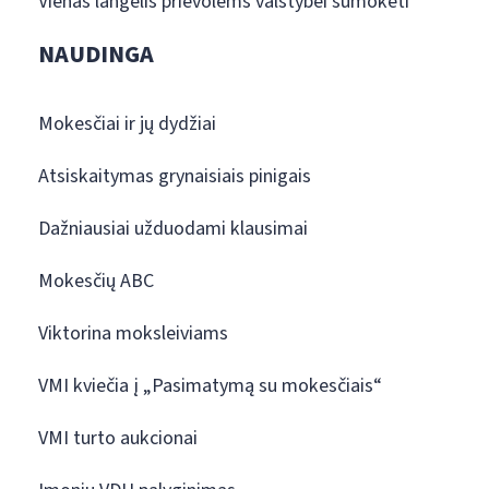
Vienas langelis prievolėms valstybei sumokėti
NAUDINGA
Mokesčiai ir jų dydžiai
Atsiskaitymas grynaisiais pinigais
Dažniausiai užduodami klausimai
Mokesčių ABC
Viktorina moksleiviams
VMI kviečia į „Pasimatymą su mokesčiais“
VMI turto aukcionai