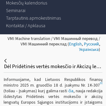
Mokesčių kalendorius
Seminarai
Tarptautinis apmokestinimas
Kontaktai / Apklausa
VMI Machine translation / VMI Машинный перевод /
VMI Машинний переклад (
English
,
Русский
,
Українська
)
Dėl Pridėtinės vertės mokesčio ir Akcizų lengvatų taikymo Europos Sąjungos institucijoms ir įstaigoms
Informuojame, kad Lietuvos Respublikos finansų
[1]
ministro 2025 m. gruodžio 18 d. įsakymu Nr. 1K-307
(toliau - Įsakymas)
kurį galima rasti
čia
, nauja redakcija
išdėstytas Pridėtinės vertės mokesčio ir akcizų
lengvatų Europos Sąjungos institucijoms ir įstaigoms