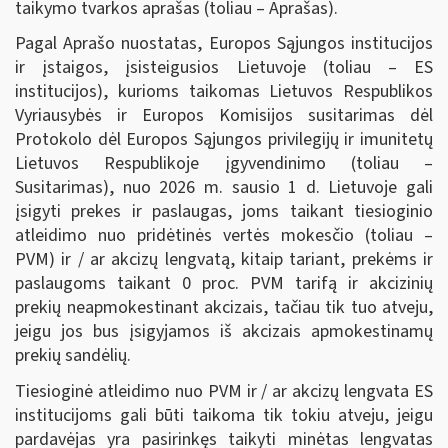
taikymo tvarkos aprašas (toliau – Aprašas).
Pagal Aprašo nuostatas, Europos Sąjungos institucijos
ir įstaigos, įsisteigusios Lietuvoje (toliau – ES
institucijos), kurioms taikomas Lietuvos Respublikos
Vyriausybės ir Europos Komisijos susitarimas dėl
Protokolo dėl Europos Sąjungos privilegijų ir imunitetų
Lietuvos Respublikoje įgyvendinimo (toliau –
Susitarimas), nuo 2026 m. sausio 1 d. Lietuvoje gali
įsigyti prekes ir paslaugas, joms taikant tiesioginio
atleidimo nuo pridėtinės vertės mokesčio (toliau –
PVM) ir / ar akcizų lengvatą, kitaip tariant, prekėms ir
paslaugoms taikant 0 proc. PVM tarifą ir akcizinių
prekių neapmokestinant akcizais, tačiau tik tuo atveju,
jeigu jos bus įsigyjamos iš akcizais apmokestinamų
prekių sandėlių.
Tiesioginė atleidimo nuo PVM ir / ar akcizų lengvata ES
institucijoms gali būti taikoma tik tokiu atveju, jeigu
pardavėjas yra pasirinkęs taikyti minėtas lengvatas