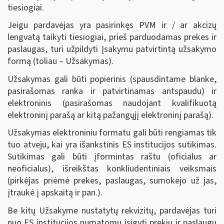
tiesiogiai.
Jeigu pardavėjas yra pasirinkęs PVM ir / ar akcizų
lengvatą taikyti tiesiogiai, prieš parduodamas prekes ir
paslaugas, turi užpildyti Įsakymu patvirtintą užsakymo
formą (toliau – Užsakymas).
Užsakymas gali būti popierinis (spausdintame blanke,
pasirašomas ranka ir patvirtinamas antspaudu) ir
elektroninis (pasirašomas naudojant kvalifikuotą
elektroninį parašą ar kitą pažangųjį elektroninį parašą).
Užsakymas elektroniniu formatu gali būti rengiamas tik
tuo atveju, kai yra išankstinis ES institucijos sutikimas.
Sutikimas gali būti įformintas raštu (oficialus ar
neoficialus), išreikštas konkliudentiniais veiksmais
(pirkėjas priėmė prekes, paslaugas, sumokėjo už jas,
įtraukė į apskaitą ir pan.).
Be kitų Užsakyme nustatytų rekvizitų, pardavėjas turi
nuo ES institucijos numatomų įsigyti prekių ir paslaugų