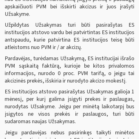
apskaičiuoti PVM bei išskirti akcizus ir juos įrašyti
Užsakyme.
Užpildytas Užsakymas turi būti pasirašytas ES
institucijos atstovo vardu bei patvirtintas ES institucijos
antspaudu, kurie patvirtina ES institucijos teisę būti
atleistoms nuo PVM ir / ar akcizų.
Pardavėjas, turėdamas Užsakymą, ES institucijai išrašo
PVM sąskaitą faktūrą, kurioje be kitos privalomos
informacijos, nurodo 0 proc. PVM tarifą, o jeigu tai
akcizinės prekės, išskiria ir nurodyto akcizo mokestį.
ES institucijos atstovo pasirašytas Užsakymas galioja 1
mėnesį, per kurį galima įsigyti prekes ir paslaugas,
nurodytas Užsakyme. Jeigu per minėtą laikotarpį bus
įsigytos ne visos prekės ir paslaugos, turi būti
sudaromas naujas Užsakymas.
Jeigu pardavėjas nebus pasirinkęs taikyti minėtos