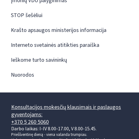
Įmonių VDU palyginimas
STOP šešėliui
Krašto apsaugos ministerijos informacija
Interneto svetainės atitikties paraiška
Ieškome turto savininkų
Nuorodos
Konsultacijos mokesčių klausimais ir paslaugos
gyventojams:
+370 5 260 5060
Darbo laikas: I-IV 8.00-17.00, V 8.00-15.45.
Prieššventinę dieną - viena valanda trumpiau.