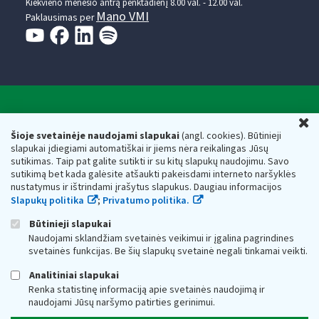
Kiekvieno mėnesio antrą penktadienį 8.00 val. - 12.00 val.
Mano VMI
Paklausimas per
Valstybinė mokesčių inspekcija prie Lietuvos
U
Respublikos finansų ministerijos
Šioje svetainėje naudojami slapukai
(angl. cookies). Būtinieji
slapukai įdiegiami automatiškai ir jiems nėra reikalingas Jūsų
Biudžetinė įstaiga. Juridinio asmens kodas — 188659752,
sutikimas. Taip pat galite sutikti ir su kitų slapukų naudojimu. Savo
adresas: Vasario 16-osios g. 14, 01107 Vilnius, Lietuva, el.paštas:
sutikimą bet kada galėsite atšaukti pakeisdami interneto naršyklės
vmi@vmi.lt
, E. pristatymo dėžutės adresas 188659752
nustatymus ir ištrindami įrašytus slapukus. Daugiau informacijos
Duomenys apie Valstybinę mokesčių inspekciją prie Lietuvos
Slapukų politika
;
Privatumo politika.
Respublikos finansų ministerijos kaupiami ir saugomi Juridinių
asmenų registre
Būtinieji slapukai
Naudojami sklandžiam svetainės veikimui ir įgalina pagrindines
svetainės funkcijas. Be šių slapukų svetainė negali tinkamai veikti.
Analitiniai slapukai
Renka statistinę informaciją apie svetainės naudojimą ir
naudojami Jūsų naršymo patirties gerinimui.