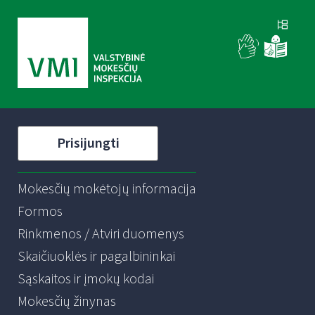
Prisijungti
Mokesčių mokėtojų informacija
Formos
Rinkmenos / Atviri duomenys
Skaičiuoklės ir pagalbininkai
Sąskaitos ir įmokų kodai
Mokesčių žinynas