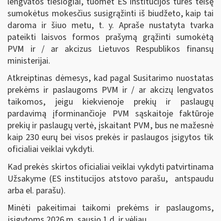
lengvatos tiesiogiai, tuomet ES institucijos turės teisę
sumokėtus mokesčius susigrąžinti iš biudžeto, kaip tai
daroma ir šiuo metu, t. y. Apraše nustatyta tvarka
pateikti laisvos formos prašymą grąžinti sumokėtą
PVM ir / ar akcizus Lietuvos Respublikos finansų
ministerijai.
Atkreiptinas dėmesys, kad pagal Susitarimo nuostatas
prekėms ir paslaugoms PVM ir / ar akcizų lengvatos
taikomos, jeigu kiekvienoje prekių ir paslaugų
pardavimą įforminančioje PVM sąskaitoje faktūroje
prekių ir paslaugų vertė, įskaitant PVM, bus ne mažesnė
kaip 230 eurų bei visos prekės ir paslaugos įsigytos tik
oficialiai veiklai vykdyti.
Kad prekės skirtos oficialiai veiklai vykdyti patvirtinama
Užsakyme (ES institucijos atstovo parašu, antspaudu
arba el. parašu).
Minėti pakeitimai taikomi prekėms ir paslaugoms,
įsigytoms 2026 m. sausio 1 d. ir vėliau.