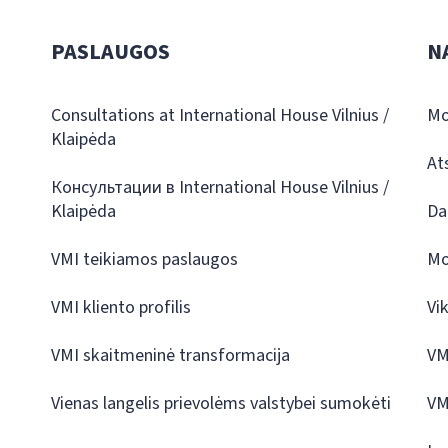
PASLAUGOS
N
Consultations at International House Vilnius /
Mo
Klaipėda
At
Консультации в International House Vilnius /
Klaipėda
Da
VMI teikiamos paslaugos
Mo
VMI kliento profilis
Vi
VMI skaitmeninė transformacija
VM
Vienas langelis prievolėms valstybei sumokėti
VM