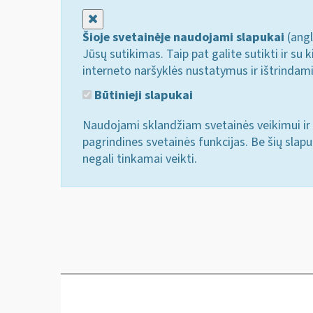
Uždaryti
Šioje svetainėje naudojami slapukai
(angl
Jūsų sutikimas. Taip pat galite sutikti ir s
interneto naršyklės nustatymus ir ištrindam
Būtinieji slapukai
Naudojami sklandžiam svetainės veikimui ir 
pagrindines svetainės funkcijas. Be šių slap
negali tinkamai veikti.