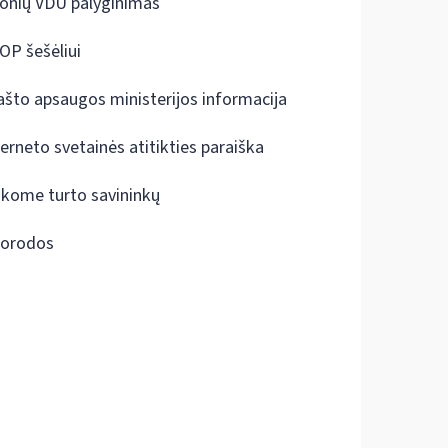
onių VDU palyginimas
OP šešėliui
ašto apsaugos ministerijos informacija
terneto svetainės atitikties paraiška
škome turto savininkų
orodos