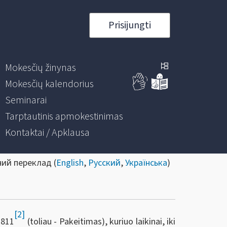
Prisijungti
Mokesčių žinynas
Mokesčių kalendorius
Seminarai
Tarptautinis apmokestinimas
Kontaktai / Apklausa
ний переклад (
English
,
Русский
,
Українська
)
[2]
-811
(toliau - Pakeitimas), kuriuo laikinai, iki