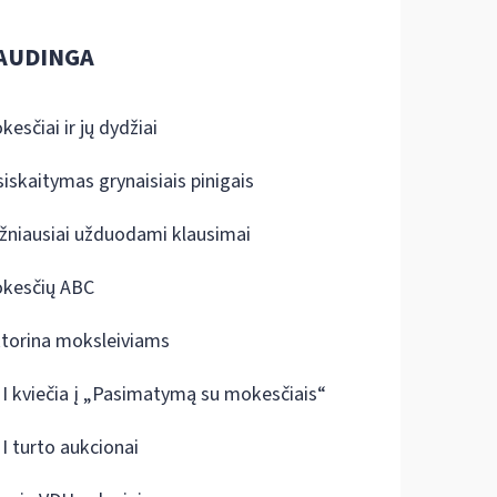
AUDINGA
kesčiai ir jų dydžiai
siskaitymas grynaisiais pinigais
žniausiai užduodami klausimai
kesčių ABC
ktorina moksleiviams
I kviečia į „Pasimatymą su mokesčiais“
I turto aukcionai