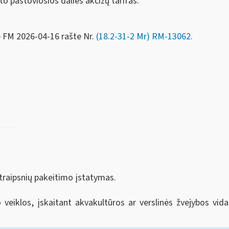
to pastoviosios dalies akcizų tarifas.
e FM
2026-04-16 rašte Nr.
(18.2-31-2 Mr)
RM-13062
.
straipsnių pakeitimo įstatymas.
veiklos, įskaitant akvakultūros ar verslinės žvejybos vi