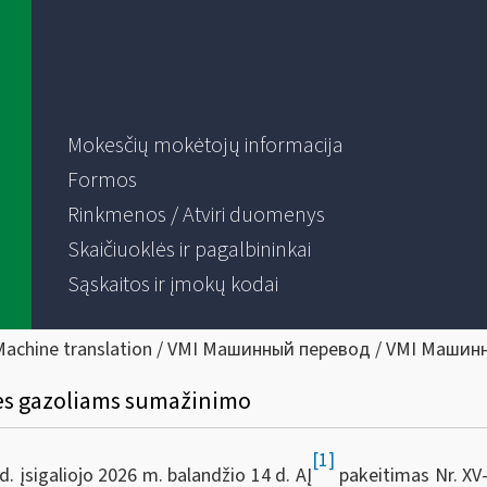
Mokesčių mokėtojų informacija
Formos
Rinkmenos / Atviri duomenys
Skaičiuoklės ir pagalbininkai
Sąskaitos ir įmokų kodai
Machine translation / VMI Машинный перевод / VMI Машин
lies gazoliams sumažinimo
[1]
 įsigaliojo 2026 m. balandžio 14 d. AĮ
pakeitimas Nr. XV