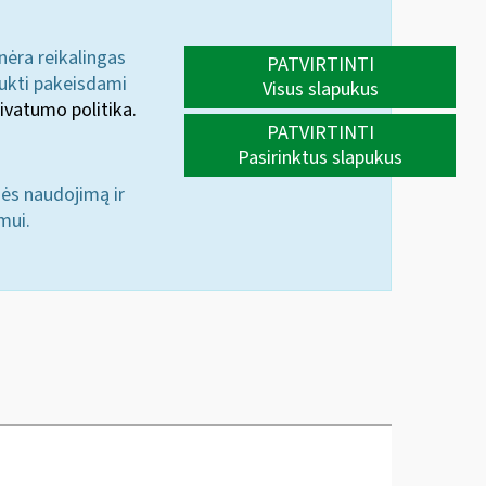
 nėra reikalingas
PATVIRTINTI
aukti pakeisdami
Visus slapukus
ivatumo politika.
PATVIRTINTI
Pasirinktus slapukus
nės naudojimą ir
mui.