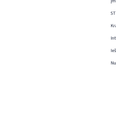
Įm
ST
Kr
In
Ie
Nu