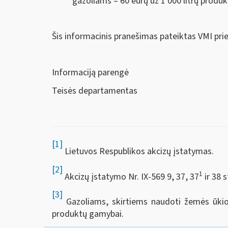
gazoliams – 60 eurų už 1 000 litrų produk
Šis informacinis pranešimas pateiktas VMI pri
Informaciją parengė
Teisės departamentas
[1]
Lietuvos Respublikos akcizų įstatymas.
[2]
1
Akcizų įstatymo Nr. IX-569 9, 37, 37
ir 38 
[3]
Gazoliams, skirtiems naudoti žemės ūkio 
produktų gamybai.