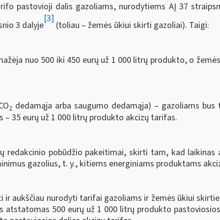
ifo pastovioji dalis gazoliams, nurodytiems AĮ 37 straipsnio
[3]
nio 3 dalyje
(toliau – žemės ūkiui skirti gazoliai). Taigi:
ažėja nuo 500 iki 450 eurų už 1 000 litrų produkto, o žemės 
(CO
dedamąja arba saugumo dedamąja) – gazoliams bus ta
2
 – 35 eurų už 1 000 litrų produkto akcizų tarifas.
ių redakcinio pobūdžio pakeitimai, skirti tam, kad laikinas
e minimus gazolius, t. y., kitiems energiniams produktams akciz
ir aukščiau nurodyti tarifai gazoliams ir žemės ūkiui skirtie
ams atstatomas 500 eurų už 1 000 litrų produkto pastoviosios