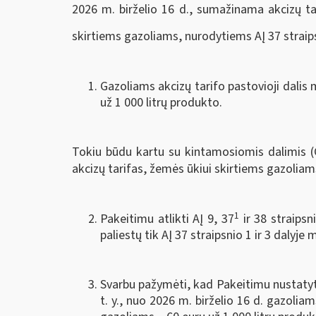
2026 m. birželio 16 d., sumažinama akcizų tar
skirtiems gazoliams, nurodytiems AĮ 37 straips
Gazoliams akcizų tarifo pastovioji dalis
m
už 1 000 litrų produkto.
Tokiu būdu kartu su kintamosiomis dalimis 
akcizų tarifas, žemės ūkiui skirtiems gazoliams
1
Pakeitimu atlikti AĮ 9, 37
ir 38 straipsn
paliestų tik AĮ 37 straipsnio 1 ir 3 dalyj
Svarbu pažymėti, kad Pakeitimu nustatyti 
t. y., nuo 2026 m. birželio 16 d. gazoli