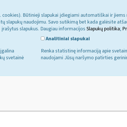
. cookies). Būtinieji slapukai įdiegiami automatiškai ir jiems
u kitų slapukų naudojimu. Savo sutikimą bet kada galėsite atš
i įrašytus slapukus. Daugiau informacijos
Slapukų politika
;
Pr
Analitiniai slapukai
įgalina
Renka statistinę informaciją apie svetai
ukų svetainė
naudojami Jūsų naršymo patirties gerini