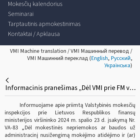
Mokesčių kalendorius
Seminarai
Tarptautinis apmokestinimas
Kontaktai / Apklausa
VMI Machine translation / VMI Машинный перевод /
VMI Машинний переклад (
English
,
Русский
,
Українська
)
Informacinis pranešimas „Dėl VMI prie FM viršininko įsakymo „Dėl Mokestinės nepriemokos ar baudos už administracinį nusižengimą mokėjimo atidėjimo ir (ar) išdėstymo taisyklių ir formų patvirtinimo“
Informuojame apie priimtą Valstybinės mokesčių
inspekcijos prie Lietuvos Respublikos finansų
ministerijos viršininko 2024 m. spalio 23 d. įsakymą Nr.
VA-83
„Dėl mokestinės nepriemokos ar baudos už
administracinį nusižengimą mokėjimo atidėjimo ir (ar)