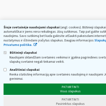
Šioje svetainėje naudojami slapukai
(angl. cookies). Būtinieji slapuka
automatiškai ir jiems nėra reikalingas Jūsų sutikimas. Taip pat galite sutik
naudojimu. Savo sutikimą bet kada galėsite atšaukti pakeisdami interne
nustatymus ir ištrindami įrašytus slapukus. Daugiau informacijos
Slapukų
Privatumo politika.
Būtinieji slapukai
Naudojami sklandžiam svetainės veikimui ir įgalina pagrindines sveta
slapukų svetainė negali tinkamai veikti.
Analitiniai slapukai
Renka statistinę informaciją apie svetainės naudojimą ir naudojami 
gerinimui.
PATVIRTINTI
Visus slapukus
PATVIRTINTI
Pasirinktus slapukus