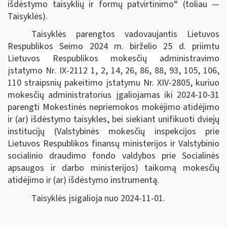
išdėstymo taisyklių ir formų patvirtinimo“
(toliau —
Taisyklės).
Taisyklės parengtos vadovaujantis
Lietuvos
Respublikos Seimo 2024 m. birželio 25 d. priimtu
Lietuvos Respublikos mokesčių administravimo
įstatymo Nr. IX-2112 1, 2, 14, 26, 86, 88, 93, 105, 106,
110 straipsnių pakeitimo įstatymu Nr.
XIV-2805, kuriuo
mokesčių administratorius įgaliojamas iki 2024-10-31
parengti Mokestinės nepriemokos mokėjimo atidėjimo
ir (ar) išdėstymo taisykles, bei siekiant unifikuoti dviejų
institucijų (Valstybinės mokesčių inspekcijos prie
Lietuvos Respublikos finansų ministerijos ir Valstybinio
socialinio draudimo fondo valdybos prie Socialinės
apsaugos ir darbo ministerijos) taikomą mokesčių
atidėjimo ir (ar) išdėstymo instrumentą.
Taisyklės įsigalioja nuo 2024-11-01.