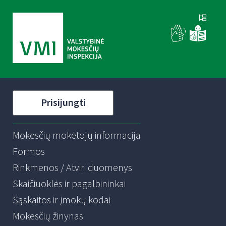
Prisijungti
Mokesčių mokėtojų informacija
Formos
Rinkmenos / Atviri duomenys
Skaičiuoklės ir pagalbininkai
Sąskaitos ir įmokų kodai
Mokesčių žinynas