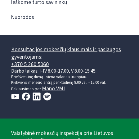
Ieškome turto savininkų
Nuorodos
Konsultacijos mokesčių klausimais ir paslaugos
gyventojams:
+370 5 260 5060
Darbo laikas: I-IV 8.00-17.00, V 8.00-15.45.
Prieššventinę dieną - viena valanda trumpiau.
Kiekvieno mėnesio antrą penktadienį 8.00 val. - 12.00 val.
Mano VMI
Paklausimas per
Valstybinė mokesčių inspekcija prie Lietuvos