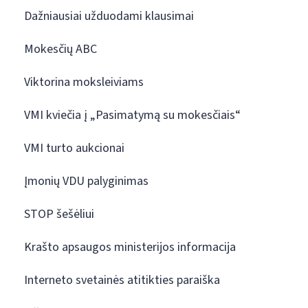
Dažniausiai užduodami klausimai
Mokesčių ABC
Viktorina moksleiviams
VMI kviečia į „Pasimatymą su mokesčiais“
VMI turto aukcionai
Įmonių VDU palyginimas
STOP šešėliui
Krašto apsaugos ministerijos informacija
Interneto svetainės atitikties paraiška