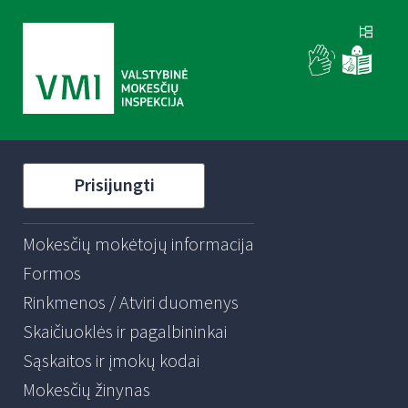
Prisijungti
Mokesčių mokėtojų informacija
Formos
Rinkmenos / Atviri duomenys
Skaičiuoklės ir pagalbininkai
Sąskaitos ir įmokų kodai
Mokesčių žinynas