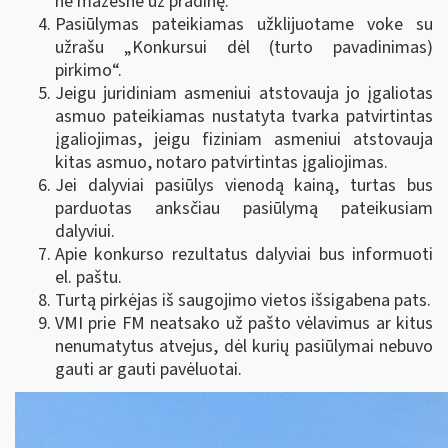
ne mažesnė už pradinę.
Pasiūlymas pateikiamas užklijuotame voke su
užrašu „Konkursui dėl (turto pavadinimas)
pirkimo“.
Jeigu juridiniam asmeniui atstovauja jo įgaliotas
asmuo pateikiamas nustatyta tvarka patvirtintas
įgaliojimas, jeigu fiziniam asmeniui atstovauja
kitas asmuo, notaro patvirtintas įgaliojimas.
Jei dalyviai pasiūlys vienodą kainą, turtas bus
parduotas anksčiau pasiūlymą pateikusiam
dalyviui.
Apie konkurso rezultatus dalyviai bus informuoti
el. paštu.
Turtą pirkėjas iš saugojimo vietos išsigabena pats.
VMI prie FM neatsako už pašto vėlavimus ar kitus
nenumatytus atvejus, dėl kurių pasiūlymai nebuvo
gauti ar gauti pavėluotai.