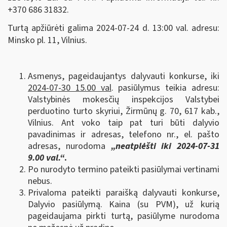
+370 686 31832.
Turtą apžiūrėti galima 2024-07-24 d. 13:00 val. adresu:
Minsko pl. 11, Vilnius.
Asmenys, pageidaujantys dalyvauti konkurse, iki
2024-07-30 15.00 val
. pasiūlymus teikia adresu:
Valstybinės mokesčių inspekcijos Valstybei
perduotino turto skyriui, Žirmūnų g. 70, 617 kab.,
Vilnius. Ant voko taip pat turi būti dalyvio
pavadinimas ir adresas, telefono nr., el. pašto
adresas, nurodoma
„neatplėšti iki 2024-07-31
9.00 val.“
.
Po nurodyto termino pateikti pasiūlymai vertinami
nebus.
Privaloma pateikti paraišką dalyvauti konkurse,
Dalyvio pasiūlymą. Kaina (su PVM), už kurią
pageidaujama pirkti turtą, pasiūlyme nurodoma