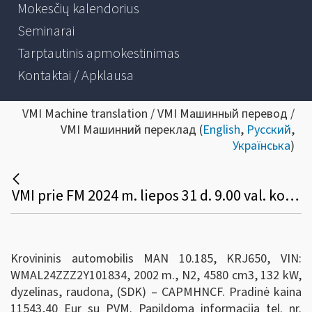
Mokesčių kalendorius
Seminarai
Tarptautinis apmokestinimas
Kontaktai / Apklausa
VMI Machine translation / VMI Машинный перевод /
VMI Машинний переклад (
English
,
Русский
,
Українська
)
VMI prie FM 2024 m. liepos 31 d. 9.00 val. konkurso būdu parduoda valstybei perduota transporto priemonę:
Krovininis automobilis MAN 10.185, KRJ650, VIN:
WMAL24ZZZ2Y101834, 2002 m., N2, 4580 cm3, 132 kW,
dyzelinas, raudona, (SDK) – CAPMHNCF. Pradinė kaina
11543,40 Eur su PVM. Papildoma informacija tel. nr.