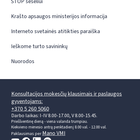
STOP šešėliui
Krašto apsaugos ministerijos informacija
Interneto svetainės atitikties paraiška
Ieškome turto savininkų
Nuorodos
Konsultacijos mokesčių klausimais ir paslaugos
gyventojams:
+370 5 260 5060
Darbo laikas: I-IV 8.00-17.00, V 8.00-15.45.
Prieššventinę dieną - viena valanda trumpiau.
Kiekvieno mėnesio antrą penktadienį 8.00 val. - 12.00 val.
Mano VMI
Paklausimas per