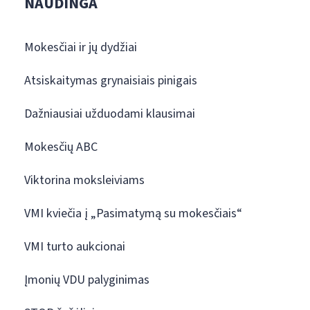
NAUDINGA
Mokesčiai ir jų dydžiai
Atsiskaitymas grynaisiais pinigais
Dažniausiai užduodami klausimai
Mokesčių ABC
Viktorina moksleiviams
VMI kviečia į „Pasimatymą su mokesčiais“
VMI turto aukcionai
Įmonių VDU palyginimas