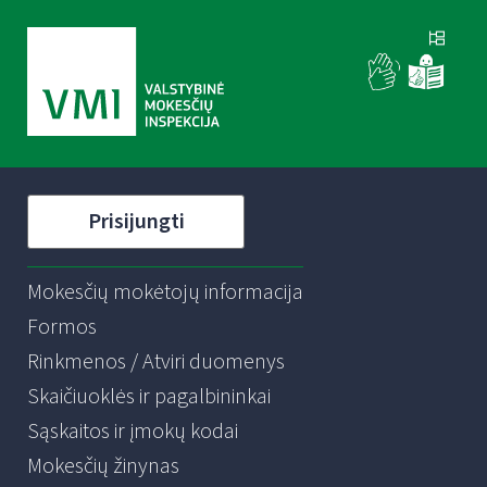
Prisijungti
Mokesčių mokėtojų informacija
Formos
Rinkmenos / Atviri duomenys
Skaičiuoklės ir pagalbininkai
Sąskaitos ir įmokų kodai
Mokesčių žinynas