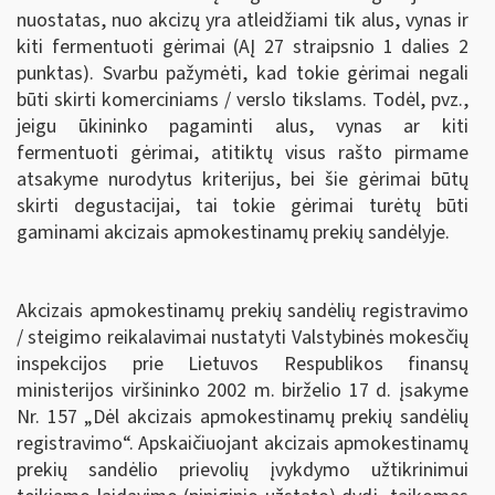
nuostatas, nuo akcizų yra atleidžiami tik alus, vynas ir
kiti fermentuoti gėrimai (AĮ 27 straipsnio 1 dalies 2
punktas). Svarbu pažymėti, kad tokie gėrimai negali
būti skirti komerciniams / verslo tikslams. Todėl, pvz.,
jeigu ūkininko pagaminti alus, vynas ar kiti
fermentuoti gėrimai, atitiktų visus rašto pirmame
atsakyme nurodytus kriterijus, bei šie gėrimai būtų
skirti degustacijai, tai tokie gėrimai turėtų būti
gaminami akcizais apmokestinamų prekių sandėlyje.
Akcizais apmokestinamų prekių sandėlių registravimo
/ steigimo reikalavimai nustatyti Valstybinės mokesčių
inspekcijos prie Lietuvos Respublikos finansų
ministerijos viršininko 2002 m. birželio 17 d. įsakyme
Nr. 157 „Dėl akcizais apmokestinamų prekių sandėlių
registravimo“. Apskaičiuojant akcizais apmokestinamų
prekių sandėlio prievolių įvykdymo užtikrinimui