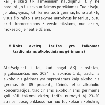
kai jie skirti tik asmeniniam naudojimui (t. y. ne
parduoti, o tik savo ar šeimos poreikiams). Tuo atveju,
jei alus, vynas, kiti fermentuoti gėrimai, kurie atitiktų
visus šio rašto 1 atsakyme nurodytus kriterijus, būtų
skirti komerciniams / verslo tikslams, nuo akcizų
mokesčio jie neatleidžiami.
Koks akcizų tarifas yra taikomas
tradiciniams alkoholiniams gėrimams?
Atsižvelgiant į tai, kad pagal AKĮ nuostatas,
įsigaliosiančias nuo 2024 m. lapkričio 1 d., tradicinis
alkoholinis gėrimas yra suprantamas kaip alkoholinis
gėrimas iki 65 procentų tūrinės etilo alkoholio
koncentracijos, tradiciniams alkoholiniams gėrimams
gali būti taikomi akcizų tarifai nurodyti AĮ 23–26
straipsniuose, priklausomai nuo to, kokiai alkoholinių