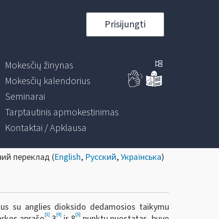
Prisijungti
Mokesčių žinynas
Mokesčių kalendorius
Seminarai
Tarptautinis apmokestinimas
Kontaktai / Apklausa
ний переклад (
English
,
Русский
,
Українська
)
sius su anglies dioksido dedamosios taikymu
[3]
[4]
[5]
arkos aprašo
3
ir 8
punktų nuostatas, buvo