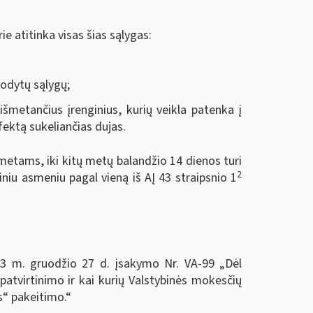
 atitinka visas šias sąlygas:
rodytų sąlygų;
 išmetančius įrenginius, kurių veikla patenka į
fektą sukeliančias dujas.
etams, iki kitų metų balandžio 14 dienos turi
2
iniu asmeniu pagal vieną iš AĮ 43 straipsnio 1
023 m. gruodžio 27 d. įsakymo Nr. VA-99 „Dėl
patvirtinimo ir kai kurių Valstybinės mokesčių
s“ pakeitimo.“