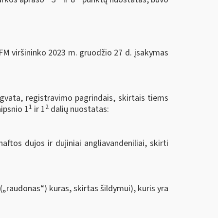
 FM viršininko 2023 m. gruodžio 27 d. įsakymas
gvata, registravimo pagrindais, skirtais tiems
1
2
ipsnio 1
ir 1
dalių nuostatas:
ftos dujos ir dujiniai angliavandeniliai, skirti
„raudonas“) kuras, skirtas šildymui), kuris yra