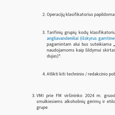
Operacijų klasifikatorius papildoma
Tarifinių grupių kodų klasifikato
angliavandeniliai (išskyrus gamtine
pagamintam alui bus suteikiama „1
naudojamoms kaip šildymui skirtas 
dujas)“.
Atlikti kiti techninio / redakcinio p
VMI prie FM viršininko 2024 m. gruo
smulkiesiems alkoholinių gėrimų ir etil
grupe.