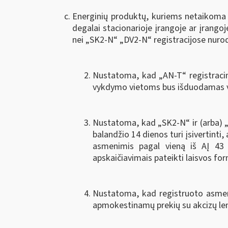
Energinių produktų, kuriems netaikoma a
degalai stacionarioje įrangoje ar įrangoj
nei „SK2-N“ „DV2-N“ registracijose nurod
Nustatoma, kad „AN-T“ registraci
vykdymo vietoms bus išduodamas vi
Nustatoma, kad „SK2-N“ ir (arba) „
balandžio 14 dienos turi įsivertinti
asmenimis pagal vieną iš AĮ 43 
apskaičiavimais pateikti laisvos fo
Nustatoma, kad registruoto asmens 
apmokestinamų prekių su akcizų leng