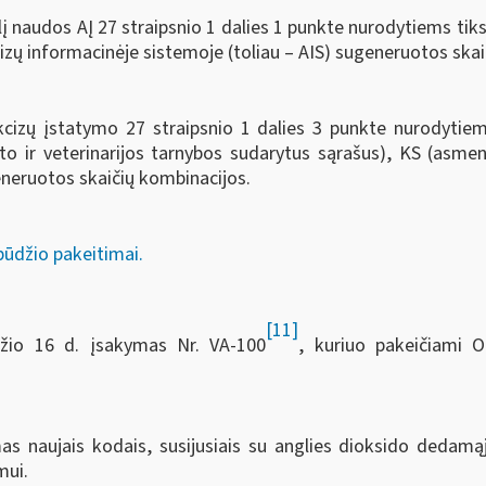
lį naudos AĮ 27 straipsnio 1 dalies 1 punkte nurodytiems tik
cizų informacinėje sistemoje (toliau ‒ AIS) sugeneruotos ska
Akcizų įstatymo 27 straipsnio 1 dalies 3 punkte nurodytie
to ir veterinarijos tarnybos sudarytus sąrašus), KS (asme
generuotos skaičių kombinacijos.
obūdžio pakeitimai.
[11]
žio 16 d. įsakymas Nr. VA-100
, kuriuo pakeičiami Op
as naujais kodais, susijusiais su anglies dioksido dedamąj
mui.