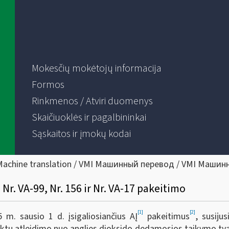
Mokesčių mokėtojų informacija
Formos
Rinkmenos / Atviri duomenys
Skaičiuoklės ir pagalbininkai
Sąskaitos ir įmokų kodai
Machine translation / VMI Машинный перевод / VMI Машин
Nr. VA-99, Nr. 156 ir Nr. VA-17 pakeitimo
[1]
[2]
 m. sausio 1 d. įsigaliosiančius AĮ
pakeitimus
, susiju
uktų atleidimo nuo anglies dioksido dedamosios taikymo tv