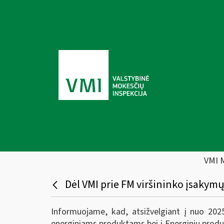
VMI 
Dėl VMI prie FM viršininko įsakymų 
Informuojame, kad, atsižvelgiant į nuo 2025
energiniams produktams bei į Energinių prod