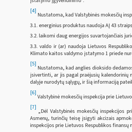
įstatymo įgyvendinimo“.
[4]
Nustatoma, kad Valstybinės mokesčių inspekc
3.1. energinius produktus naudoja AĮ 43 straip
3.2. laikomi daug energijos suvartojančiais juri
3.3. valdo ir (ar) naudoja Lietuvos Respubliko
Klimato kaitos valdymo įstatymo 1 priede nurod
[5]
Nustatoma, kad anglies dioksido dedamosio
įsivertinti, ar jis pagal praėjusių kalendorin
dalyje nurodytų sąlygų, ir šią informaciją patei
[6]
Valstybinė mokesčių inspekcija prie Lietuvo
[7]
„Dėl Valstybinės mokesčių inspekcijos pr
Asmenų, turinčių teisę įsigyti akcizais apmok
inspekcijos prie Lietuvos Respublikos finansų 