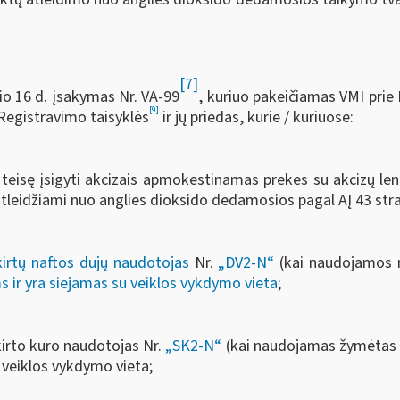
[7]
io 16 d. įsakymas Nr. VA-99
, kuriuo pakeičiamas VMI prie
[9]
Registravimo taisyklės
ir jų priedas, kurie / kuriuose:
 teisę įsigyti akcizais apmokestinamas prekes su akcizų len
atleidžiami nuo anglies dioksido dedamosios pagal AĮ 43 stra
kirtų naftos dujų naudotojas
Nr.
„DV2-N“
(kai naudojamos na
ir yra siejamas su veiklos vykdymo vieta
;
kirto kuro naudotojas Nr.
„SK2-N“
(kai naudojamas žymėtas (
veiklos vykdymo vieta;