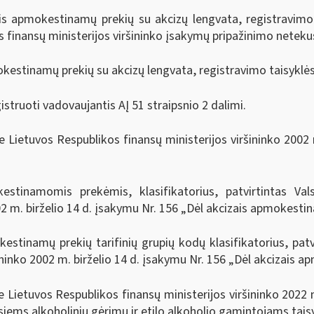
is apmokestinamų prekių su akcizų lengvata, registravimo t
 finansų ministerijos viršininko įsakymų pripažinimo netekus
okestinamų prekių su akcizų lengvata, registravimo taisyklės
istruoti vadovaujantis AĮ 51 straipsnio 2 dalimi.
 Lietuvos Respublikos finansų ministerijos viršininko 2002 
.
estinamomis prekėmis, klasifikatorius, patvirtintas Val
02 m. birželio 14 d. įsakymu Nr. 156 „Dėl akcizais apmokesti
stinamų prekių tarifinių grupių kodų klasifikatorius, patvi
ininko 2002 m. birželio 14 d. įsakymu Nr. 156 „Dėl akcizais 
e Lietuvos Respublikos finansų ministerijos viršininko 2022 
ms alkoholinių gėrimų ir etilo alkoholio gamintojams taisy