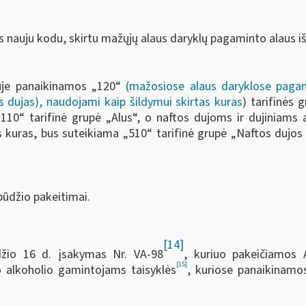
s nauju kodu, skirtu mažųjų alaus daryklų pagaminto alaus i
riuje panaikinamos „120“
(mažosiose alaus daryklose paga
s dujas), naudojami kaip šildymui skirtas kuras
) tarifinės 
10“ tarifinė grupė „Alus“, o naftos dujoms ir dujiniams a
kuras, bus suteikiama „510“ tarifinė grupė „Naftos dujos ir
obūdžio pakeitimai.
[14]
džio 16 d. įsakymas Nr. VA-98
, kuriuo pakeičiamos 
[15]
o alkoholio gamintojams taisyklės
, kuriose panaikinamos