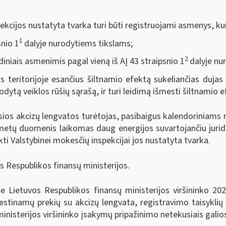
ijos nustatyta tvarka turi būti registruojami asmenys, kurie
1
snio 1
dalyje nurodytiems tikslams;
2
diniais asmenimis pagal vieną iš AĮ 43 straipsnio 1
dalyje nu
s teritorijoje esančius šiltnamio efektą sukeliančias dujas
ytą veiklos rūšių sąrašą, ir turi leidimą išmesti šiltnamio e
s akcizų lengvatos turėtojas, pasibaigus kalendoriniams m
ių metų duomenis laikomas daug energijos suvartojančiu jurid
kti Valstybinei mokesčių inspekcijai jos nustatyta tvarka.
s Respublikos finansų ministerijos.
ie Lietuvos Respublikos finansų ministerijos viršininko 2
estinamų prekių su akcizų lengvata, registravimo taisyklių 
ministerijos viršininko įsakymų pripažinimo netekusiais galio