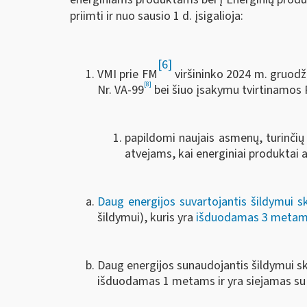
priimti ir nuo sausio 1 d. įsigalioja:
[6]
VMI prie FM
viršininko 2024 m. gruodž
[8]
Nr. VA-99
bei šiuo įsakymu tvirtinamos 
papildomi naujais asmenų, turinčių
atvejams, kai energiniai produktai 
Daug energijos suvartojantis šildymui s
šildymui), kuris yra
išduodamas 3 metams 
Daug energijos sunaudojantis šildymui s
išduodamas 1 metams ir yra siejamas su 