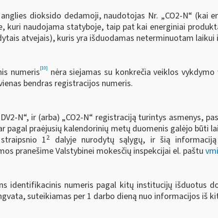
nglies dioksido dedamoji, naudotojas Nr. „CO2-N“ (kai ene
e, kuri naudojama statyboje, taip pat kai energiniai produkt
ytais atvejais), kuris yra išduodamas neterminuotam laikui i
[10]
nis numeris
nėra siejamas su konkrečia veiklos vykdymo v
enas bendras registracijos numeris.
DV2-N“, ir (arba) „CO2-N“ registraciją turintys asmenys, p
, ar pagal praėjusių kalendorinių metų duomenis galėjo būti la
2
straipsnio 1
dalyje nurodytų sąlygų, ir šią informaciją
rmos pranešime Valstybinei mokesčių inspekcijai el. paštu
vmi
identifikacinis numeris pagal kitų institucijų išduotus do
vata, suteikiamas per 1 darbo dieną nuo informacijos iš kit