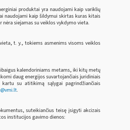
rginiai produktai yra naudojami kaip variklių
ai naudojami kaip šildymui skirtas kuras kitais
r nėra siejamas su veiklos vykdymo vieta.
ieta, t. y., tokiems asmenims visoms veiklos
asibaigus kalendoriniams metams, iki kitų metų
ikomi daug energijos suvartojančiais juridiniais
 kartu su atitikimą sąlygai pagrindžiančiais
@vmi.lt
.
kumentus, suteikiančius teisę įsigyti akcizais
os institucijos gavimo dienos: