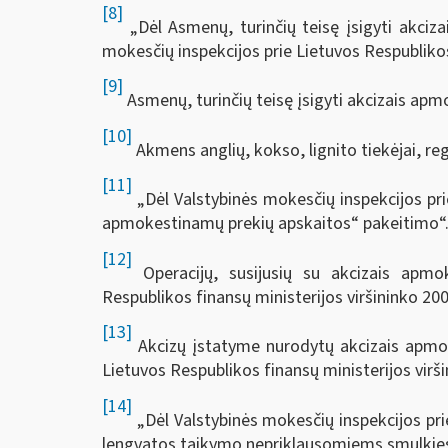
[8]
„Dėl Asmenų, turinčių teisę įsigyti akciza
mokesčių inspekcijos prie Lietuvos Respublikos
[9]
Asmenų, turinčių teisę įsigyti akcizais apm
[10]
Akmens anglių, kokso, lignito tiekėjai, reg
[11]
„Dėl Valstybinės mokesčių inspekcijos prie
apmokestinamų prekių apskaitos“ pakeitimo“
[12]
Operacijų, susijusių su akcizais apmok
Respublikos finansų ministerijos viršininko 20
[13]
Akcizų įstatyme nurodytų akcizais apmoke
Lietuvos Respublikos finansų ministerijos virš
[14]
„Dėl Valstybinės mokesčių inspekcijos pri
lengvatos taikymo nepriklausomiems smulkiesie