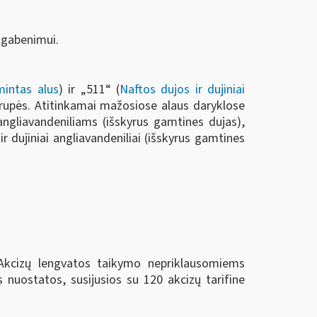
šgabenimui.
mintas alus
) ir „511“ (
Naftos dujos ir dujiniai
grupės. Atitinkamai mažosiose alaus daryklose
ngliavandeniliams (išskyrus gamtines dujas),
 dujiniai angliavandeniliai (išskyrus gamtines
Akcizų lengvatos taikymo nepriklausomiems
 nuostatos, susijusios su 120 akcizų tarifine