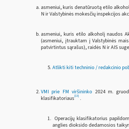
asmeniui, kuris denatūruotą etilo alkoho
N ir Valstybinės mokesčių inspekcijos ak
asmeniui, kuris etilo alkoholį naudos 
(asmeniui, įtrauktam į Valstybinės mais
patvirtintus sąrašus), raidės N ir AIS su
Atlikti kiti techninio / redakcinio p
VMI prie FM viršininko
2024 m. gruod
[13]
klasifikatoriaus
.
Operacijų klasifikatorius papildom
anglies dioksido dedamosios taiky