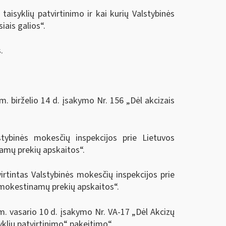
aisyklių patvirtinimo ir kai kurių Valstybinės
iais galios“.
.
m. birželio 14 d. įsakymo Nr. 156 „Dėl akcizais
stybinės mokesčių inspekcijos prie Lietuvos
namų prekių apskaitos“.
rtintas Valstybinės mokesčių inspekcijos prie
apmokestinamų prekių apskaitos“.
m. vasario 10 d. įsakymo Nr. VA-17 „Dėl Akcizų
klių patvirtinimo“ pakeitimo“.