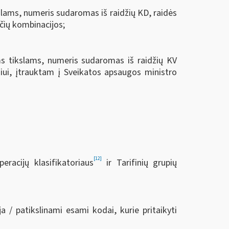
slams, numeris sudaromas iš raidžių KD, raidės
ičių kombinacijos;
ms tikslams, numeris sudaromas iš raidžių KV
niui, įtrauktam į Sveikatos apsaugos ministro
[12]
eracijų klasifikatoriaus
ir Tarifinių grupių
a / patikslinami esami kodai, kurie pritaikyti