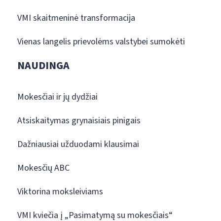
VMI skaitmeninė transformacija
Vienas langelis prievolėms valstybei sumokėti
NAUDINGA
Mokesčiai ir jų dydžiai
Atsiskaitymas grynaisiais pinigais
Dažniausiai užduodami klausimai
Mokesčių ABC
Viktorina moksleiviams
VMI kviečia į „Pasimatymą su mokesčiais“