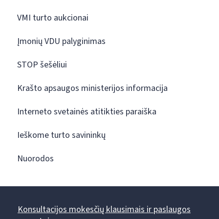
VMI turto aukcionai
Įmonių VDU palyginimas
STOP šešėliui
Krašto apsaugos ministerijos informacija
Interneto svetainės atitikties paraiška
Ieškome turto savininkų
Nuorodos
Konsultacijos mokesčių klausimais ir paslaugos