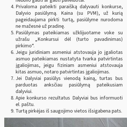
nebuvo gauti ar gauti pavėluotai.
Privaloma pateikti paraišką dalyvauti konkurse,
Dalyvio pasiūlymą. Kaina (su PVM), už kurią
pageidaujama pirkti turtą, pasiūlyme nurodoma
ne mažesnė už pradinę.
Pasiūlymas pateikiamas užklijuotame voke su
užrašu „Konkursui dėl (turto pavadinimas)
pirkimo“.
Jeigu juridiniam asmeniui atstovauja jo įgaliotas
asmuo pateikiamas nustatyta tvarka patvirtintas
įgaliojimas, jeigu fiziniam asmeniui atstovauja
kitas asmuo, notaro patvirtintas įgaliojimas.
Jei Dalyviai pasiūlys vienodą kainą, turtas bus
parduotas anksčiau pasiūlymą pateikusiam
dalyviui.
Apie konkurso rezultatus Dalyviai bus informuoti
el. paštu.
Turtą pirkėjas iš saugojimo vietos išsigabena pats.