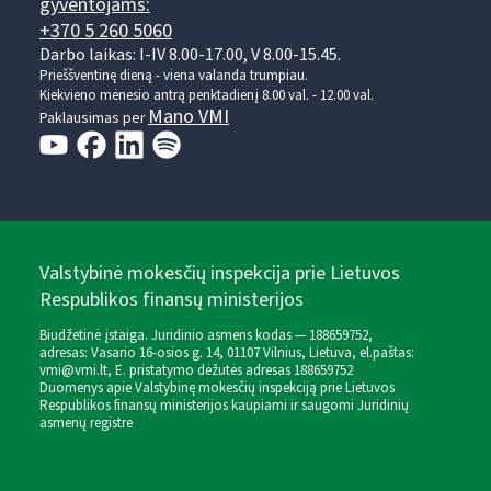
gyventojams:
+370 5 260 5060
Darbo laikas: I-IV 8.00-17.00, V 8.00-15.45.
Prieššventinę dieną - viena valanda trumpiau.
Kiekvieno mėnesio antrą penktadienį 8.00 val. - 12.00 val.
Mano VMI
Paklausimas per
Valstybinė mokesčių inspekcija prie Lietuvos
Respublikos finansų ministerijos
Biudžetinė įstaiga. Juridinio asmens kodas — 188659752,
adresas: Vasario 16-osios g. 14, 01107 Vilnius, Lietuva, el.paštas:
vmi@vmi.lt
, E. pristatymo dėžutės adresas 188659752
Duomenys apie Valstybinę mokesčių inspekciją prie Lietuvos
Respublikos finansų ministerijos kaupiami ir saugomi Juridinių
asmenų registre