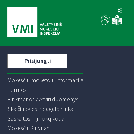
Prisijungti
Mokesčių mokėtojų informacija
Formos
Rinkmenos / Atviri duomenys
Skaičiuoklės ir pagalbininkai
Sąskaitos ir įmokų kodai
Mokesčių žinynas