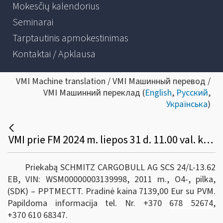
Mokesčių kalendorius
Seminarai
Tarptautinis apmokestinimas
Kontaktai / Apklausa
VMI Machine translation / VMI Машинный перевод /
VMI Машинний переклад (
English
,
Русский
,
Українська
)
VMI prie FM 2024 m. liepos 31 d. 11.00 val. konkurso būdu parduoda valstybei perduotą transporto priemonę:
Priekabą SCHMITZ CARGOBULL AG SCS 24/L-13.62
EB, VIN: WSM00000003139998, 2011 m., O4-, pilka,
(SDK) – PPTMECTT. Pradinė kaina 7139,00 Eur su PVM.
Papildoma informacija tel. Nr. +370
678 52674,
+370 610 68347
.