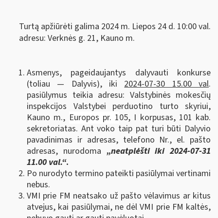
Turtą apžiūrėti galima 2024 m. Liepos 24 d. 10:00 val.
adresu: Verknės g. 21, Kauno m.
Asmenys, pageidaujantys dalyvauti konkurse
(toliau — Dalyvis), iki
2024-07-30 15.00 val
.
pasiūlymus teikia adresu: Valstybinės mokesčių
inspekcijos Valstybei perduotino turto skyriui,
Kauno m.,
Europos pr. 1
05, I korpusas, 101 kab.
sekretoriatas. Ant voko taip pat turi būti Dalyvio
pavadinimas ir adresas, telefono Nr., el. pašto
adresas, nurodoma
„neatplėšti iki 2024-07-31
11.00 val.“
.
Po nurodyto termino pateikti pasiūlymai vertinami
nebus.
VMI prie FM neatsako už pašto vėlavimus ar kitus
atvejus, kai pasiūlymai, ne dėl VMI prie FM kaltės,