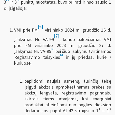
3
ir 8
punktų nuostatas, buvo priimti ir nuo sausio 1
d. įsigalioja:
[6]
VMI prie FM
viršininko 2024 m. gruodžio 16 d.
[7]
įsakymas Nr. VA-99
, kuriuo pakeičiamas VMI
prie FM viršininko 2023 m. gruodžio 27 d.
[8]
įsakymas Nr. VA-99
bei šiuo įsakymu tvirtinamos
[9]
Registravimo taisyklės
ir jų priedas, kurie /
kuriuose:
papildomi naujais asmenų, turinčių teisę
įsigyti akcizais apmokestinamas prekes su
akcizų lengvata, registravimo pagrindais,
skirtais tiems atvejams, kai energiniai
produktai atleidžiami nuo anglies dioksido
1
2
dedamosios pagal AĮ 43 straipsnio 1
ir 1