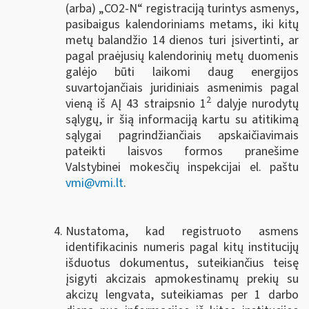
(arba) „CO2-N“ registraciją turintys asmenys,
pasibaigus kalendoriniams metams, iki kitų
metų balandžio 14 dienos turi įsivertinti, ar
pagal praėjusių kalendorinių metų duomenis
galėjo būti laikomi daug energijos
suvartojančiais juridiniais asmenimis pagal
2
vieną iš AĮ 43 straipsnio 1
dalyje nurodytų
sąlygų, ir šią informaciją kartu su atitikimą
sąlygai pagrindžiančiais apskaičiavimais
pateikti laisvos formos pranešime
Valstybinei mokesčių inspekcijai el. paštu
vmi@vmi.lt
.
Nustatoma, kad registruoto asmens
identifikacinis numeris pagal kitų institucijų
išduotus dokumentus, suteikiančius teisę
įsigyti akcizais apmokestinamų prekių su
akcizų lengvata, suteikiamas per 1 darbo