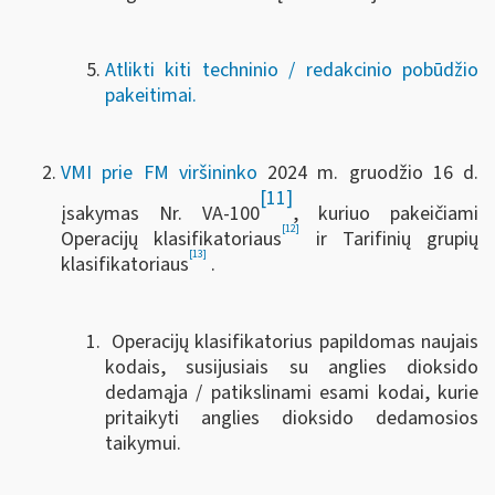
Atlikti kiti techninio / redakcinio pobūdžio
pakeitimai.
VMI prie FM viršininko
2024 m. gruodžio 16 d.
[11]
įsakymas Nr. VA-100
, kuriuo pakeičiami
[12]
Operacijų klasifikatoriaus
ir Tarifinių grupių
[13]
klasifikatoriaus
.
Operacijų klasifikatorius papildomas naujais
kodais, susijusiais su anglies dioksido
dedamąja / patikslinami esami kodai, kurie
pritaikyti anglies dioksido dedamosios
taikymui.