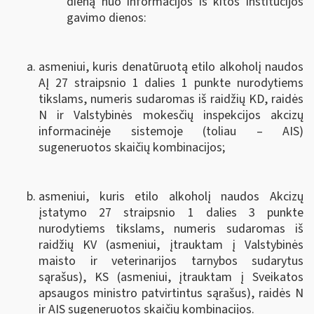
dieną nuo informacijos iš kitos institucijos
gavimo dienos:
asmeniui, kuris denatūruotą etilo alkoholį naudos
AĮ 27 straipsnio 1 dalies 1 punkte nurodytiems
tikslams, numeris sudaromas iš raidžių KD, raidės
N ir Valstybinės mokesčių inspekcijos akcizų
informacinėje sistemoje (toliau ‒ AIS)
sugeneruotos skaičių kombinacijos;
asmeniui, kuris etilo alkoholį naudos Akcizų
įstatymo 27 straipsnio 1 dalies 3 punkte
nurodytiems tikslams, numeris sudaromas iš
raidžių KV (asmeniui, įtrauktam į Valstybinės
maisto ir veterinarijos tarnybos sudarytus
sąrašus), KS (asmeniui, įtrauktam į Sveikatos
apsaugos ministro patvirtintus sąrašus), raidės N
ir AIS sugeneruotos skaičių kombinacijos.