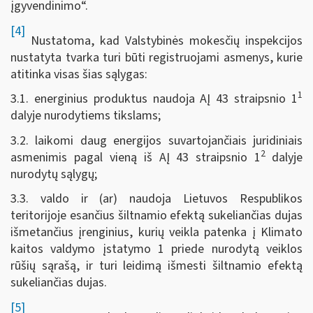
įgyvendinimo“.
[4]
Nustatoma, kad Valstybinės mokesčių inspekcijos
nustatyta tvarka turi būti registruojami asmenys, kurie
atitinka visas šias sąlygas:
1
3.1. energinius produktus naudoja AĮ 43 straipsnio 1
dalyje nurodytiems tikslams;
3.2. laikomi daug energijos suvartojančiais juridiniais
2
asmenimis pagal vieną iš AĮ 43 straipsnio 1
dalyje
nurodytų sąlygų;
3.3. valdo ir (ar) naudoja Lietuvos Respublikos
teritorijoje esančius šiltnamio efektą sukeliančias dujas
išmetančius įrenginius, kurių veikla patenka į Klimato
kaitos valdymo įstatymo 1 priede nurodytą veiklos
rūšių sąrašą, ir turi leidimą išmesti šiltnamio efektą
sukeliančias dujas.
[5]