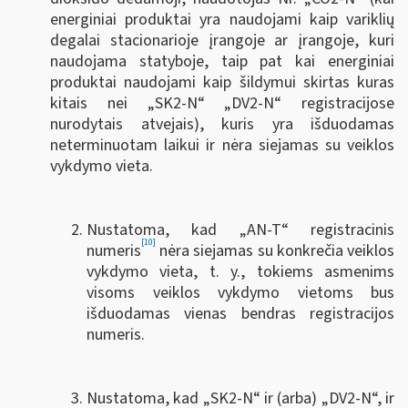
energiniai produktai yra naudojami kaip variklių
degalai stacionarioje įrangoje ar įrangoje, kuri
naudojama statyboje, taip pat kai energiniai
produktai naudojami kaip šildymui skirtas kuras
kitais nei „SK2-N“ „DV2-N“ registracijose
nurodytais atvejais), kuris yra išduodamas
neterminuotam laikui ir nėra siejamas su veiklos
vykdymo vieta.
Nustatoma, kad „AN-T“ registracinis
[10]
numeris
nėra siejamas su konkrečia veiklos
vykdymo vieta, t. y., tokiems asmenims
visoms veiklos vykdymo vietoms bus
išduodamas vienas bendras registracijos
numeris.
Nustatoma, kad „SK2-N“ ir (arba) „DV2-N“, ir