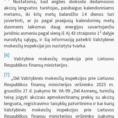
Nustatoma, kad anglies dioksido dedamosios
akcizų lengvatos turėtojas, pasibaigus kalendoriniams
metams, iki kitų metų balandžio 14 dienos turi
įsivertinti, ar jis pagal praėjusių kalendorinių metų
duomenis laikomas daug energijos suvartojančiu
2
juridiniu asmeniu pagal vieną iš AĮ 43 straipsnio 1
dalyje
nurodytų sąlygų, ir šią informaciją pateikti Valstybinei
mokesčių inspekcijai jos nustatyta tvarka.
[6]
Valstybinė mokesčių inspekcija prie Lietuvos
Respublikos finansų ministerijos.
[7]
„Dėl Valstybinės mokesčių inspekcijos prie Lietuvos
Respublikos finansų ministerijos viršininko 2023 m.
gruodžio 27 d. įsakymo Nr. VA-99 „Dėl Asmenų, turinčių
teisę įsigyti akcizais apmokestinamų prekių su akcizų
lengvata, registravimo taisyklių patvirtinimo ir kai kurių
Valstybinės mokesčių inspekcijos prie Lietuvos
Respublikos finansų ministerijos viršininko įsakymų