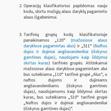
Operacijų klasifikatorius papildomas nauju
kodu, skirtu mažųjų alaus daryklų pagaminto
alaus išgabenimui.
Tarifinių grupių kodų klasifikatoriuje
panaikinamos „120“
(mažosiose alaus
daryklose pagamintas alus
) ir „511“ (
Naftos
dujos ir dujiniai angliavandeniliai (išskyrus
gamtines dujas), naudojami kaip šildymui
skirtas kuras
) tarifinės grupės. Atitinkamai
mažosiose alaus daryklose pagamintam alui
bus suteikiama „110“ tarifinė grupė „Alus“, o
naftos dujoms ir dujiniams
angliavandeniliams (išskyrus gamtines
dujas), naudojamoms kaip šildymui skirtas
kuras, bus suteikiama „510“ tarifinė grupė
„Naftos dujos ir dujiniai angliavandeniliai
(išskyrus gamtines dujas)“.