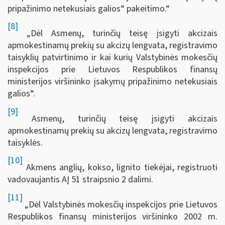
pripažinimo netekusiais galios“ pakeitimo.“
[8]
„Dėl Asmenų, turinčių teisę įsigyti akcizais
apmokestinamų prekių su akcizų lengvata, registravimo
taisyklių patvirtinimo ir kai kurių Valstybinės mokesčių
inspekcijos prie Lietuvos Respublikos finansų
ministerijos viršininko įsakymų pripažinimo netekusiais
galios“.
[9]
Asmenų, turinčių teisę įsigyti akcizais
apmokestinamų prekių su akcizų lengvata, registravimo
taisyklės.
[10]
Akmens anglių, kokso, lignito tiekėjai, registruoti
vadovaujantis AĮ 51 straipsnio 2 dalimi.
[11]
„Dėl Valstybinės mokesčių inspekcijos prie Lietuvos
Respublikos finansų ministerijos viršininko 2002 m.