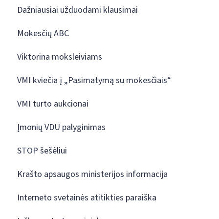
Dažniausiai užduodami klausimai
Mokesčių ABC
Viktorina moksleiviams
VMI kviečia į „Pasimatymą su mokesčiais“
VMI turto aukcionai
Įmonių VDU palyginimas
STOP šešėliui
Krašto apsaugos ministerijos informacija
Interneto svetainės atitikties paraiška