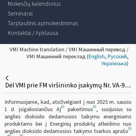
Mokesčių kalendorius
Seminarai
Tarptautinis apmokestinimas
Kontaktai / Apklausa
VMI Machine translation / VMI Машинный перевод /
VMI Машинний переклад (
English
,
Русский
,
Українська
)
Dėl VMI prie FM viršininko įsakymų Nr. VA-99, Nr. 156 ir Nr. VA-17 pakeitimo
Informuojame, kad, atsižvelgiant į nuo 2025 m. sausio
[1]
[2]
1 d. įsigaliosiančius AĮ
pakeitimus
, susijusius su
anglies dioksido dedamosios taikymu energiniams
produktams bei į Energinių produktų atleidimo nuo
[3]
anglies dioksido dedamosios taikymo tvarkos aprašo
[4]
[5]