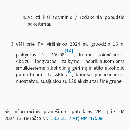
Atlikti kiti techninio / redakcinio pobūdžio
pakeitimai.
VMI prie FM viršininko 2024 m. gruodžio 16 d.
[14]
įsakymas Nr. VA-98
, kuriuo pakeičiamos
Akcizų lengvatos taikymo nepriklausomiems
smulkiesiems alkoholinių gėrimų ir etilo alkoholio
[15]
gamintojams taisyklės
, kuriose panaikinamos
nuostatos, susijusios su 120 akcizų tarifine grupe.
Šis informacinis pranešimas pateiktas VMI prie FM
2024-12-19 rašte Nr.
(18.2-31-2 Mr) RM-47509
.