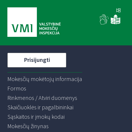
Prisijungti
Mokesčių mokėtojų informacija
Formos
Rinkmenos / Atviri duomenys
Skaičiuoklės ir pagalbininkai
Sąskaitos ir įmokų kodai
Mokesčių žinynas