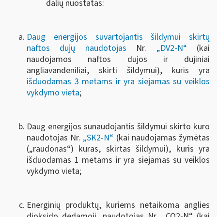
dalių nuostatas:
Daug energijos suvartojantis šildymui skirtų
naftos dujų naudotojas
Nr.
„DV2-N“
(kai
naudojamos naftos dujos ir dujiniai
angliavandeniliai, skirti šildymui), kuris yra
išduodamas 3 metams ir yra siejamas su veiklos
vykdymo vieta
;
Daug energijos sunaudojantis šildymui skirto kuro
naudotojas Nr.
„SK2-N“
(kai naudojamas žymėtas
(„raudonas“) kuras, skirtas šildymui), kuris yra
išduodamas 1 metams ir yra siejamas su veiklos
vykdymo vieta;
Energinių produktų, kuriems netaikoma anglies
dioksido dedamoji, naudotojas Nr. „CO2-N“ (kai