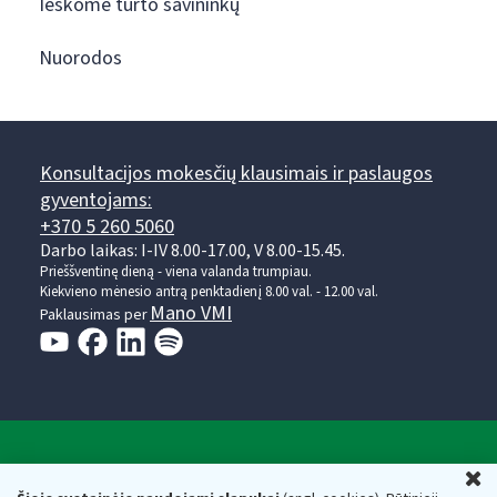
Ieškome turto savininkų
Nuorodos
Konsultacijos mokesčių klausimais ir paslaugos
gyventojams:
+370 5 260 5060
Darbo laikas: I-IV 8.00-17.00, V 8.00-15.45.
Prieššventinę dieną - viena valanda trumpiau.
Kiekvieno mėnesio antrą penktadienį 8.00 val. - 12.00 val.
Mano VMI
Paklausimas per
Valstybinė mokesčių inspekcija prie Lietuvos
U