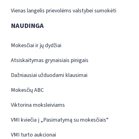
Vienas langelis prievolėms valstybei sumokėti
NAUDINGA
Mokesčiai ir jų dydžiai
Atsiskaitymas grynaisiais pinigais
Dažniausiai užduodami klausimai
Mokesčių ABC
Viktorina moksleiviams
VMI kviečia į „Pasimatymą su mokesčiais“
VMI turto aukcionai