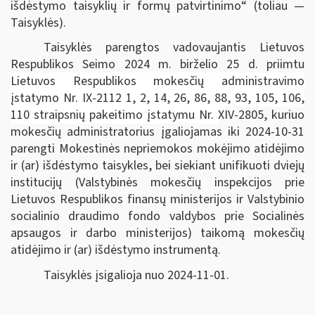
išdėstymo taisyklių ir formų patvirtinimo“
(toliau —
Taisyklės).
Taisyklės parengtos vadovaujantis
Lietuvos
Respublikos Seimo 2024 m. birželio 25 d. priimtu
Lietuvos Respublikos mokesčių administravimo
įstatymo Nr. IX-2112 1, 2, 14, 26, 86, 88, 93, 105, 106,
110 straipsnių pakeitimo įstatymu Nr.
XIV-2805, kuriuo
mokesčių administratorius įgaliojamas iki 2024-10-31
parengti Mokestinės nepriemokos mokėjimo atidėjimo
ir (ar) išdėstymo taisykles, bei siekiant unifikuoti dviejų
institucijų (Valstybinės mokesčių inspekcijos prie
Lietuvos Respublikos finansų ministerijos ir Valstybinio
socialinio draudimo fondo valdybos prie Socialinės
apsaugos ir darbo ministerijos) taikomą mokesčių
atidėjimo ir (ar) išdėstymo instrumentą.
Taisyklės įsigalioja nuo 2024-11-01.