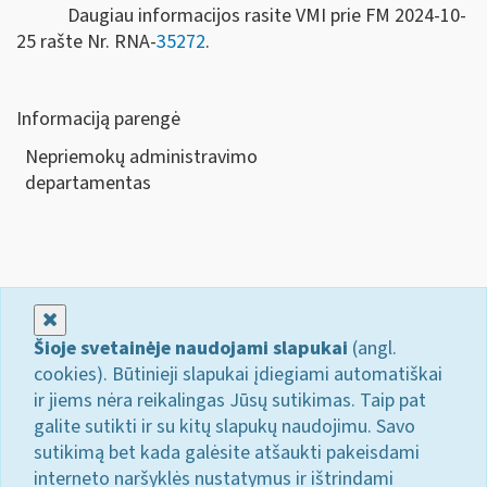
Daugiau informacijos rasite VMI prie FM 2024-10-
25 rašte Nr. RNA-
35272
.
Informaciją parengė
Nepriemokų administravimo
departamen
Uždaryti
Šioje svetainėje naudojami slapukai
(angl.
cookies). Būtinieji slapukai įdiegiami automatiškai
ir jiems nėra reikalingas Jūsų sutikimas. Taip pat
galite sutikti ir su kitų slapukų naudojimu. Savo
sutikimą bet kada galėsite atšaukti pakeisdami
interneto naršyklės nustatymus ir ištrindami