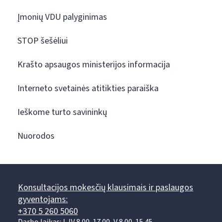
Įmonių VDU palyginimas
STOP šešėliui
Krašto apsaugos ministerijos informacija
Interneto svetainės atitikties paraiška
Ieškome turto savininkų
Nuorodos
Konsultacijos mokesčių klausimais ir paslaugos
gyventojams:
+370 5 260 5060
Darbo laikas: I-IV 8.00-17.00, V 8.00-15.45.