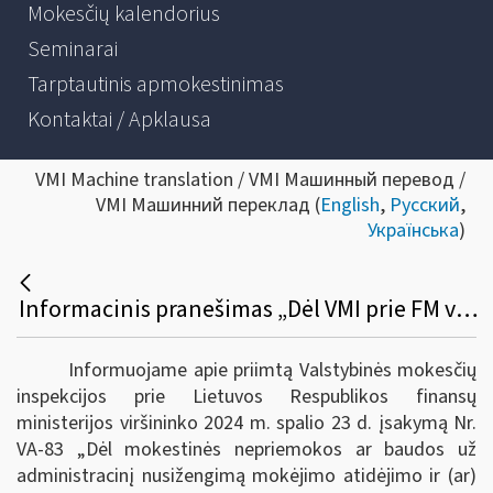
Mokesčių kalendorius
Seminarai
Tarptautinis apmokestinimas
Kontaktai / Apklausa
VMI Machine translation / VMI Машинный перевод /
VMI Машинний переклад (
English
,
Русский
,
Українська
)
Informacinis pranešimas „Dėl VMI prie FM viršininko įsakymo „Dėl Mokestinės nepriemokos ar baudos už administracinį nusižengimą mokėjimo atidėjimo ir (ar) išdėstymo taisyklių ir formų patvirtinimo“
Informuojame apie priimtą Valstybinės mokesčių
inspekcijos prie Lietuvos Respublikos finansų
ministerijos viršininko 2024 m. spalio 23 d. įsakymą Nr.
VA-83
„Dėl mokestinės nepriemokos ar baudos už
administracinį nusižengimą mokėjimo atidėjimo ir (ar)