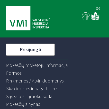
Prisijungti
Mokesčių mokėtojų informacija
Formos
Rinkmenos / Atviri duomenys
Skaičiuoklės ir pagalbininkai
Sąskaitos ir įmokų kodai
Mokesčių žinynas