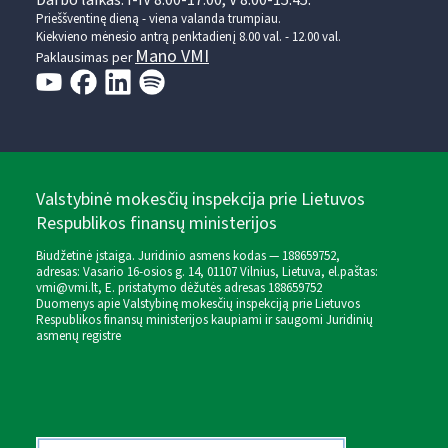
Prieššventinę dieną - viena valanda trumpiau.
Kiekvieno mėnesio antrą penktadienį 8.00 val. - 12.00 val.
Mano VMI
Paklausimas per
Valstybinė mokesčių inspekcija prie Lietuvos
Respublikos finansų ministerijos
Biudžetinė įstaiga. Juridinio asmens kodas — 188659752,
adresas: Vasario 16-osios g. 14, 01107 Vilnius, Lietuva, el.paštas:
vmi@vmi.lt
, E. pristatymo dėžutės adresas 188659752
Duomenys apie Valstybinę mokesčių inspekciją prie Lietuvos
Respublikos finansų ministerijos kaupiami ir saugomi Juridinių
asmenų registre