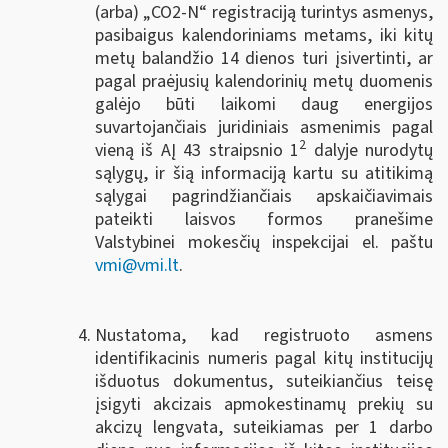
(arba) „CO2-N“ registraciją turintys asmenys,
pasibaigus kalendoriniams metams, iki kitų
metų balandžio 14 dienos turi įsivertinti, ar
pagal praėjusių kalendorinių metų duomenis
galėjo būti laikomi daug energijos
suvartojančiais juridiniais asmenimis pagal
2
vieną iš AĮ 43 straipsnio 1
dalyje nurodytų
sąlygų, ir šią informaciją kartu su atitikimą
sąlygai pagrindžiančiais apskaičiavimais
pateikti laisvos formos pranešime
Valstybinei mokesčių inspekcijai el. paštu
vmi@vmi.lt
.
Nustatoma, kad registruoto asmens
identifikacinis numeris pagal kitų institucijų
išduotus dokumentus, suteikiančius teisę
įsigyti akcizais apmokestinamų prekių su
akcizų lengvata, suteikiamas per 1 darbo