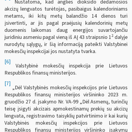
Nustatoma, kad anglies dioksido dedamosios
akcizų lengvatos turėtojas, pasibaigus kalendoriniams
metams, iki kitų metų balandžio 14 dienos turi
įsivertinti, ar jis pagal praėjusių kalendorinių metų
duomenis laikomas daug energijos suvartojančiu
2
juridiniu asmeniu pagal vieną iš AĮ 43 straipsnio 1
dalyje
nurodytų sąlygų, ir šią informaciją pateikti Valstybinei
mokesčių inspekcijai jos nustatyta tvarka.
[6]
Valstybinė mokesčių inspekcija prie Lietuvos
Respublikos finansų ministerijos.
[7]
„Dėl Valstybinės mokesčių inspekcijos prie Lietuvos
Respublikos finansų ministerijos viršininko 2023 m.
gruodžio 27 d. įsakymo Nr. VA-99 „Dėl Asmenų, turinčių
teisę įsigyti akcizais apmokestinamų prekių su akcizų
lengvata, registravimo taisyklių patvirtinimo ir kai kurių
Valstybinės mokesčių inspekcijos prie Lietuvos
Respublikos finansų ministerijos viršininko įsakymų