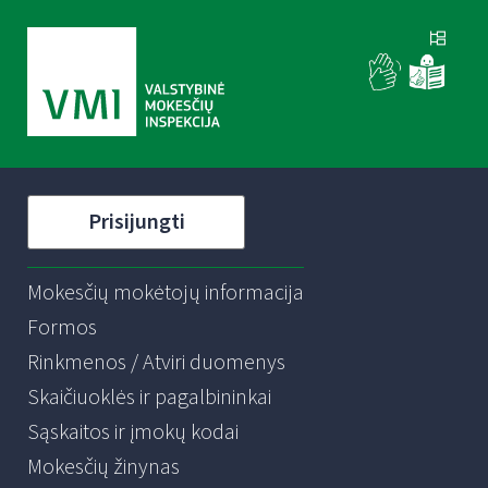
Prisijungti
Mokesčių mokėtojų informacija
Formos
Rinkmenos / Atviri duomenys
Skaičiuoklės ir pagalbininkai
Sąskaitos ir įmokų kodai
Mokesčių žinynas