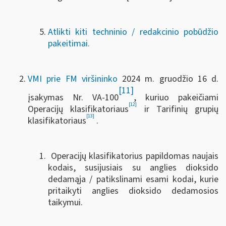
Atlikti kiti techninio / redakcinio pobūdžio
pakeitimai.
VMI prie FM viršininko
2024 m. gruodžio 16 d.
[11]
įsakymas Nr. VA-100
, kuriuo pakeičiami
[12]
Operacijų klasifikatoriaus
ir Tarifinių grupių
[13]
klasifikatoriaus
.
Operacijų klasifikatorius papildomas naujais
kodais, susijusiais su anglies dioksido
dedamąja / patikslinami esami kodai, kurie
pritaikyti anglies dioksido dedamosios
taikymui.