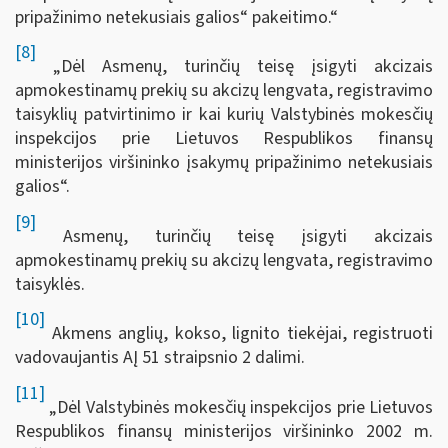
pripažinimo netekusiais galios“ pakeitimo.“
[8]
„Dėl Asmenų, turinčių teisę įsigyti akcizais
apmokestinamų prekių su akcizų lengvata, registravimo
taisyklių patvirtinimo ir kai kurių Valstybinės mokesčių
inspekcijos prie Lietuvos Respublikos finansų
ministerijos viršininko įsakymų pripažinimo netekusiais
galios“.
[9]
Asmenų, turinčių teisę įsigyti akcizais
apmokestinamų prekių su akcizų lengvata, registravimo
taisyklės.
[10]
Akmens anglių, kokso, lignito tiekėjai, registruoti
vadovaujantis AĮ 51 straipsnio 2 dalimi.
[11]
„Dėl Valstybinės mokesčių inspekcijos prie Lietuvos
Respublikos finansų ministerijos viršininko 2002 m.