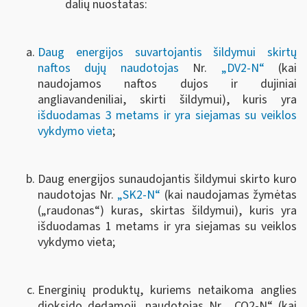
dalių nuostatas:
Daug energijos suvartojantis šildymui skirtų
naftos dujų naudotojas
Nr.
„DV2-N“
(kai
naudojamos naftos dujos ir dujiniai
angliavandeniliai, skirti šildymui), kuris yra
išduodamas 3 metams ir yra siejamas su veiklos
vykdymo vieta
;
Daug energijos sunaudojantis šildymui skirto kuro
naudotojas Nr.
„SK2-N“
(kai naudojamas žymėtas
(„raudonas“) kuras, skirtas šildymui), kuris yra
išduodamas 1 metams ir yra siejamas su veiklos
vykdymo vieta;
Energinių produktų, kuriems netaikoma anglies
dioksido dedamoji, naudotojas Nr. „CO2-N“ (kai