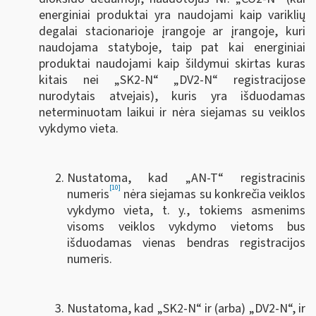
energiniai produktai yra naudojami kaip variklių
degalai stacionarioje įrangoje ar įrangoje, kuri
naudojama statyboje, taip pat kai energiniai
produktai naudojami kaip šildymui skirtas kuras
kitais nei „SK2-N“ „DV2-N“ registracijose
nurodytais atvejais), kuris yra išduodamas
neterminuotam laikui ir nėra siejamas su veiklos
vykdymo vieta.
Nustatoma, kad „AN-T“ registracinis
[10]
numeris
nėra siejamas su konkrečia veiklos
vykdymo vieta, t. y., tokiems asmenims
visoms veiklos vykdymo vietoms bus
išduodamas vienas bendras registracijos
numeris.
Nustatoma, kad „SK2-N“ ir (arba) „DV2-N“, ir