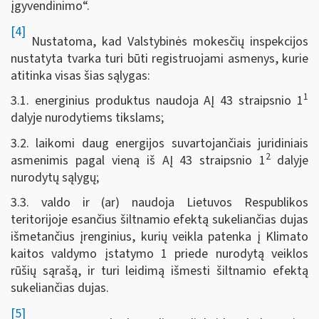
įgyvendinimo“.
[4]
Nustatoma, kad Valstybinės mokesčių inspekcijos
nustatyta tvarka turi būti registruojami asmenys, kurie
atitinka visas šias sąlygas:
1
3.1. energinius produktus naudoja AĮ 43 straipsnio 1
dalyje nurodytiems tikslams;
3.2. laikomi daug energijos suvartojančiais juridiniais
2
asmenimis pagal vieną iš AĮ 43 straipsnio 1
dalyje
nurodytų sąlygų;
3.3. valdo ir (ar) naudoja Lietuvos Respublikos
teritorijoje esančius šiltnamio efektą sukeliančias dujas
išmetančius įrenginius, kurių veikla patenka į Klimato
kaitos valdymo įstatymo 1 priede nurodytą veiklos
rūšių sąrašą, ir turi leidimą išmesti šiltnamio efektą
sukeliančias dujas.
[5]