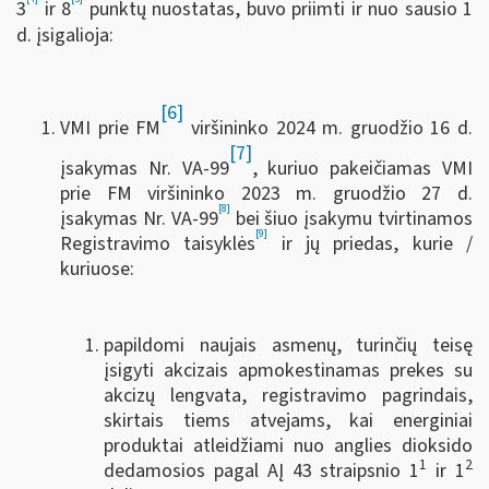
3
ir 8
punktų nuostatas, buvo priimti ir nuo sausio 1
d. įsigalioja:
[6]
VMI prie FM
viršininko 2024 m. gruodžio 16 d.
[7]
įsakymas Nr. VA-99
, kuriuo pakeičiamas VMI
prie FM viršininko 2023 m. gruodžio 27 d.
[8]
įsakymas Nr. VA-99
bei šiuo įsakymu tvirtinamos
[9]
Registravimo taisyklės
ir jų priedas, kurie /
kuriuose:
papildomi naujais asmenų, turinčių teisę
įsigyti akcizais apmokestinamas prekes su
akcizų lengvata, registravimo pagrindais,
skirtais tiems atvejams, kai energiniai
produktai atleidžiami nuo anglies dioksido
1
2
dedamosios pagal AĮ 43 straipsnio 1
ir 1