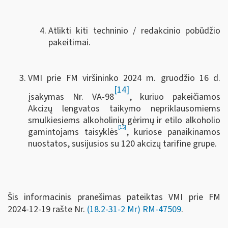
Atlikti kiti techninio / redakcinio pobūdžio
pakeitimai.
VMI prie FM viršininko 2024 m. gruodžio 16 d.
[14]
įsakymas Nr. VA-98
, kuriuo pakeičiamos
Akcizų lengvatos taikymo nepriklausomiems
smulkiesiems alkoholinių gėrimų ir etilo alkoholio
[15]
gamintojams taisyklės
, kuriose panaikinamos
nuostatos, susijusios su 120 akcizų tarifine grupe.
Šis informacinis pranešimas pateiktas VMI prie FM
2024-12-19 rašte Nr.
(18.2-31-2 Mr) RM-47509
.