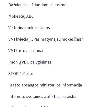
Dažniausiai užduodami klausimai
Mokesčių ABC
Viktorina moksleiviams
VMI kviečia į „Pasimatymą su mokesčiais“
VMI turto aukcionai
Įmonių VDU palyginimas
STOP šešėliui
Krašto apsaugos ministerijos informacija
Interneto svetainės atitikties paraiška