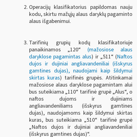
Operacijų klasifikatorius papildomas nauju
kodu, skirtu mažųjų alaus daryklų pagaminto
alaus išgabenimui.
Tarifinių grupių kodų klasifikatoriuje
panaikinamos „120“
(mažosiose alaus
daryklose pagamintas alus
) ir „511“ (
Naftos
dujos ir dujiniai angliavandeniliai (išskyrus
gamtines dujas), naudojami kaip šildymui
skirtas kuras
) tarifinės grupės. Atitinkamai
mažosiose alaus daryklose pagamintam alui
bus suteikiama „110“ tarifinė grupė „Alus“, o
naftos dujoms ir dujiniams
angliavandeniliams (išskyrus gamtines
dujas), naudojamoms kaip šildymui skirtas
kuras, bus suteikiama „510“ tarifinė grupė
„Naftos dujos ir dujiniai angliavandeniliai
(išskyrus gamtines dujas)“.