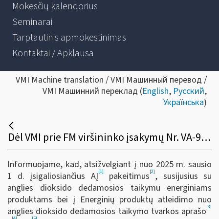
Mokesčių kalendorius
Seminarai
Tarptautinis apmokestinimas
Kontaktai / Apklausa
VMI Machine translation / VMI Машинный перевод /
VMI Машинний переклад (
English
,
Русский
,
Українська
)
Dėl VMI prie FM viršininko įsakymų Nr. VA-99, Nr. 156 ir Nr. VA-17 pakeitimo
Informuojame, kad, atsižvelgiant į nuo 2025 m. sausio
[1]
[2]
1 d. įsigaliosiančius AĮ
pakeitimus
, susijusius su
anglies dioksido dedamosios taikymu energiniams
produktams bei į Energinių produktų atleidimo nuo
[3]
anglies dioksido dedamosios taikymo tvarkos aprašo
[4]
[5]