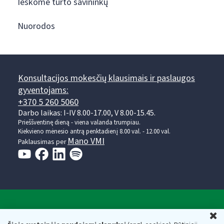
Ieškome turto savininkų
Nuorodos
Konsultacijos mokesčių klausimais ir paslaugos
gyventojams:
+370 5 260 5060
Darbo laikas: I-IV 8.00-17.00, V 8.00-15.45.
Prieššventinę dieną - viena valanda trumpiau.
Kiekvieno mėnesio antrą penktadienį 8.00 val. - 12.00 val.
Mano VMI
Paklausimas per
Valstybinė mokesčių inspekcija prie Lietuvos
U