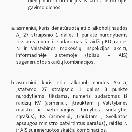
dieną nuo informacijos iš kitos institucijos
gavimo dienos:
asmeniui, kuris denatūruotą etilo alkoholį naudos
AĮ 27 straipsnio 1 dalies 1 punkte nurodytiems
tikslams, numeris sudaromas iš raidžių KD, raidės
N ir Valstybinės mokesčių inspekcijos akcizų
informacinėje sistemoje (toliau ‒ AIS)
sugeneruotos skaičių kombinacijos;
asmeniui, kuris etilo alkoholį naudos Akcizų
įstatymo 27 straipsnio 1 dalies 3 punkte
nurodytiems tikslams, numeris sudaromas iš
raidžių KV (asmeniui, įtrauktam į Valstybinės
maisto ir veterinarijos tarnybos sudarytus
sąrašus), KS (asmeniui, įtrauktam į Sveikatos
apsaugos ministro patvirtintus sąrašus), raidės N
ir AIS sugeneruotos skaičių kombinacijos.