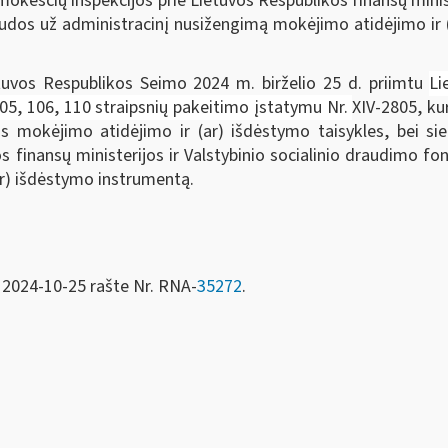
okesčių inspekcijos prie Lietuvos Respublikos finansų minist
dos už administracinį nusižengimą mokėjimo atidėjimo ir (a
tuvos Respublikos Seimo 2024 m. birželio 25 d. priimtu
Li
 105, 106, 110 straipsnių pakeitimo įstatymu Nr.
XIV-2805, ku
okėjimo atidėjimo ir (ar) išdėstymo taisykles, bei siekia
s finansų ministerijos ir Valstybinio socialinio draudimo fo
ar) išdėstymo instrumentą.
 2024-10-25 rašte Nr. RNA-
35272
.
entas