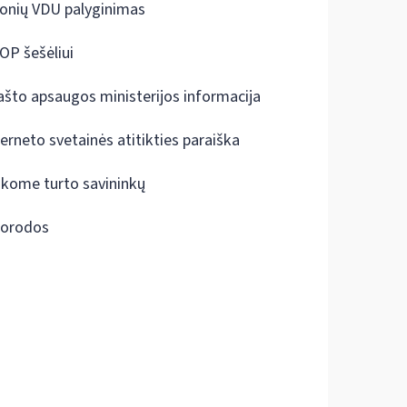
onių VDU palyginimas
OP šešėliui
ašto apsaugos ministerijos informacija
terneto svetainės atitikties paraiška
škome turto savininkų
orodos