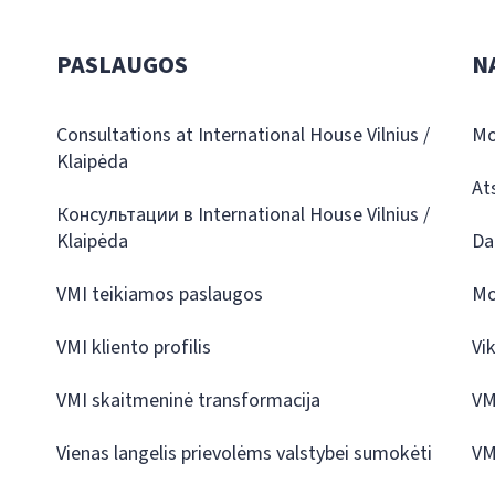
PASLAUGOS
N
Consultations at International House Vilnius /
Mo
Klaipėda
At
Консультации в International House Vilnius /
Klaipėda
Da
VMI teikiamos paslaugos
Mo
VMI kliento profilis
Vi
VMI skaitmeninė transformacija
VM
Vienas langelis prievolėms valstybei sumokėti
VM