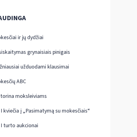
AUDINGA
kesčiai ir jų dydžiai
siskaitymas grynaisiais pinigais
žniausiai užduodami klausimai
kesčių ABC
ktorina moksleiviams
I kviečia į „Pasimatymą su mokesčiais“
I turto aukcionai