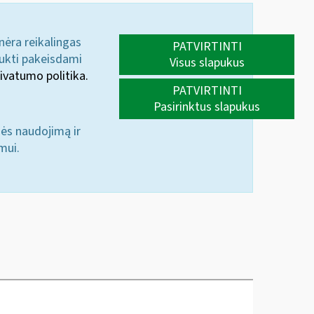
 nėra reikalingas
PATVIRTINTI
aukti pakeisdami
Visus slapukus
ivatumo politika.
PATVIRTINTI
Pasirinktus slapukus
nės naudojimą ir
mui.