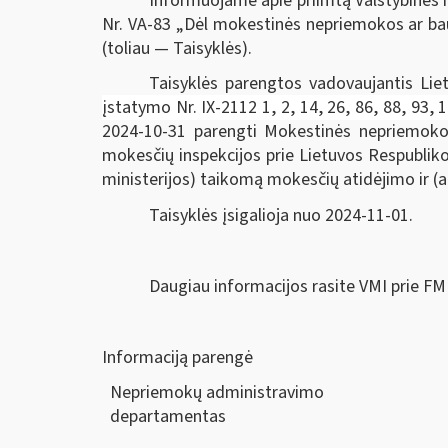
Informuojame apie priimtą Valstybinės m
Nr. VA-83
„Dėl mokestinės nepriemokos ar bau
(toliau — Taisyklės).
Taisyklės parengtos vadovaujantis
Lie
įstatymo Nr. IX-2112 1, 2, 14, 26, 86, 88, 93,
2024-10-31 parengti Mokestinės nepriemokos m
mokesčių inspekcijos prie Lietuvos Respubliko
ministerijos) taikomą mokesčių atidėjimo ir (
Taisyklės įsigalioja nuo 2024-11-01.
Daugiau informacijos rasite VMI prie FM
Informaciją parengė
Nepriemokų administravimo
departam