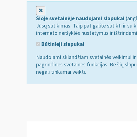
Uždaryti
Šioje svetainėje naudojami slapukai
(angl
Jūsų sutikimas. Taip pat galite sutikti ir s
interneto naršyklės nustatymus ir ištrindam
Būtinieji slapukai
Naudojami sklandžiam svetainės veikimui ir 
pagrindines svetainės funkcijas. Be šių slap
negali tinkamai veikti.