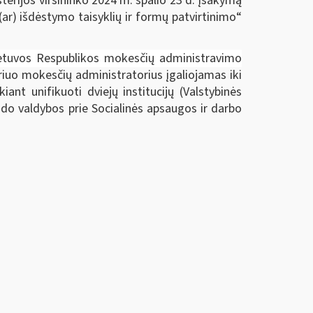
erijos viršininko 2024 m. spalio 23 d. įsakymą
r) išdėstymo taisyklių ir formų patvirtinimo“
etuvos Respublikos mokesčių administravimo
riuo mokesčių administratorius įgaliojamas iki
nt unifikuoti dviejų institucijų (Valstybinės
ndo valdybos prie Socialinės apsaugos ir darbo