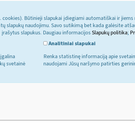
. cookies). Būtinieji slapukai įdiegiami automatiškai ir jiems
u kitų slapukų naudojimu. Savo sutikimą bet kada galėsite atš
i įrašytus slapukus. Daugiau informacijos
Slapukų politika
;
Pr
Analitiniai slapukai
įgalina
Renka statistinę informaciją apie svetai
ukų svetainė
naudojami Jūsų naršymo patirties gerini