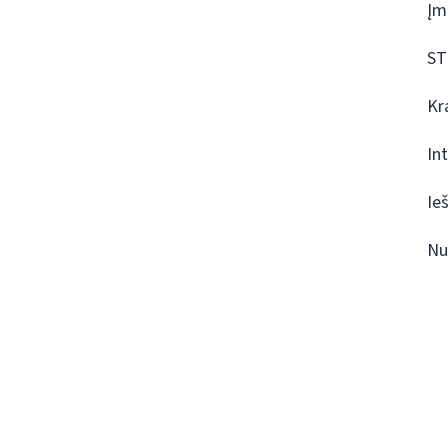
Įm
ST
Kr
In
Ie
Nu