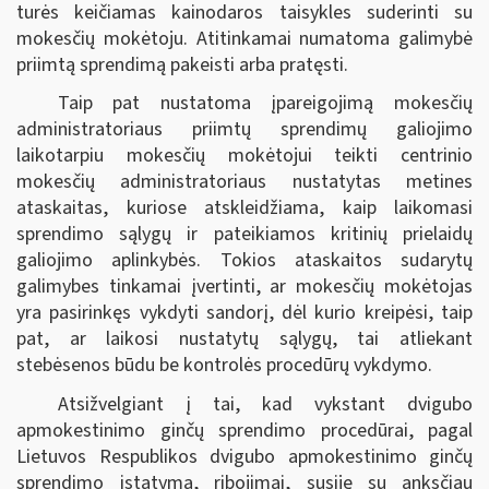
turės keičiamas kainodaros taisykles suderinti su
mokesčių mokėtoju. Atitinkamai numatoma galimybė
priimtą sprendimą pakeisti arba pratęsti.
Taip pat nustatoma įpareigojimą mokesčių
administratoriaus priimtų sprendimų galiojimo
laikotarpiu mokesčių mokėtojui teikti centrinio
mokesčių administratoriaus nustatytas metines
ataskaitas, kuriose atskleidžiama, kaip laikomasi
sprendimo sąlygų ir pateikiamos kritinių prielaidų
galiojimo aplinkybės. Tokios ataskaitos sudarytų
galimybes tinkamai įvertinti, ar mokesčių mokėtojas
yra pasirinkęs vykdyti sandorį, dėl kurio kreipėsi, taip
pat, ar laikosi nustatytų sąlygų, tai atliekant
stebėsenos būdu be kontrolės procedūrų vykdymo.
Atsižvelgiant į tai, kad vykstant dvigubo
apmokestinimo ginčų sprendimo procedūrai, pagal
Lietuvos Respublikos dvigubo apmokestinimo ginčų
sprendimo įstatymą, ribojimai, susiję su anksčiau