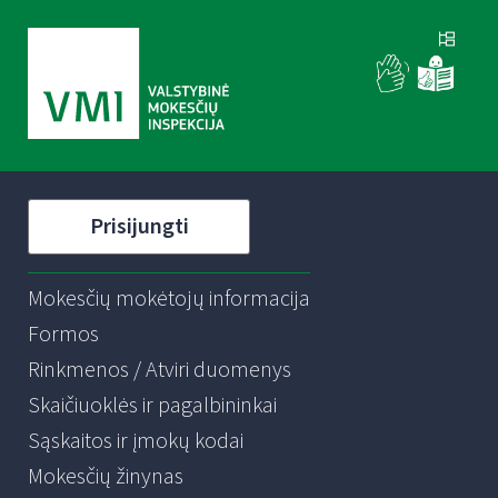
Prisijungti
Mokesčių mokėtojų informacija
Formos
Rinkmenos / Atviri duomenys
Skaičiuoklės ir pagalbininkai
Sąskaitos ir įmokų kodai
Mokesčių žinynas