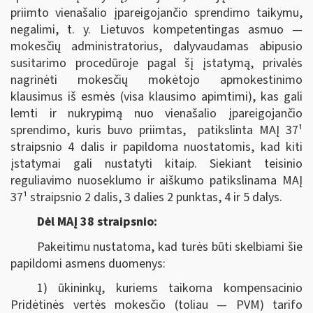
priimto vienašalio įpareigojančio sprendimo taikymu,
negalimi, t. y. Lietuvos kompetentingas asmuo —
mokesčių administratorius, dalyvaudamas abipusio
susitarimo procedūroje pagal šį įstatymą, privalės
nagrinėti mokesčių mokėtojo apmokestinimo
klausimus iš esmės (visa klausimo apimtimi), kas gali
lemti ir nukrypimą nuo vienašalio įpareigojančio
sprendimo, kuris buvo priimtas, patikslinta MAĮ 37¹
straipsnio 4 dalis ir papildoma nuostatomis, kad kiti
įstatymai gali nustatyti kitaip. Siekiant teisinio
reguliavimo nuoseklumo ir aiškumo patikslinama MAĮ
37¹ straipsnio 2 dalis, 3 dalies 2 punktas, 4 ir 5 dalys.
Dėl MAĮ 38 straipsnio:
Pakeitimu nustatoma, kad turės būti skelbiami šie
papildomi asmens duomenys:
1) ūkininkų, kuriems taikoma kompensacinio
Pridėtinės vertės mokesčio (toliau — PVM) tarifo