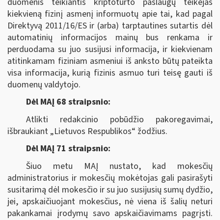
duomenis teikiantis kriptoturto paslaugų teikėjas
kiekvieną fizinį asmenį informuotų apie tai, kad pagal
Direktyvą 2011/16/ES ir (arba) tarptautines sutartis dėl
automatinių informacijos mainų bus renkama ir
perduodama su juo susijusi informacija, ir kiekvienam
atitinkamam fiziniam asmeniui iš anksto būtų pateikta
visa informacija, kurią fizinis asmuo turi teisę gauti iš
duomenų valdytojo.
Dėl MAĮ 68 straipsnio:
Atlikti redakcinio pobūdžio pakoregavimai,
išbraukiant „Lietuvos Respublikos“ žodžius.
Dėl MAĮ 71 straipsnio:
Šiuo metu MAĮ nustato, kad mokesčių
administratorius ir mokesčių mokėtojas gali pasirašyti
susitarimą dėl mokesčio ir su juo susijusių sumų dydžio,
jei, apskaičiuojant mokesčius, nė viena iš šalių neturi
pakankamai įrodymų savo apskaičiavimams pagrįsti.