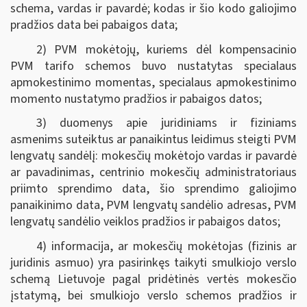
schema, vardas ir pavardė; kodas ir šio kodo galiojimo
pradžios data bei pabaigos data;
2) PVM mokėtojų, kuriems dėl kompensacinio
PVM tarifo schemos buvo nustatytas specialaus
apmokestinimo momentas, specialaus apmokestinimo
momento nustatymo pradžios ir pabaigos datos;
3) duomenys apie juridiniams ir fiziniams
asmenims suteiktus ar panaikintus leidimus steigti PVM
lengvatų sandėlį: mokesčių mokėtojo vardas ir pavardė
ar pavadinimas, centrinio mokesčių administratoriaus
priimto sprendimo data, šio sprendimo galiojimo
panaikinimo data, PVM lengvatų sandėlio adresas, PVM
lengvatų sandėlio veiklos pradžios ir pabaigos datos;
4) informacija, ar mokesčių mokėtojas (fizinis ar
juridinis asmuo) yra pasirinkęs taikyti smulkiojo verslo
schemą Lietuvoje pagal pridėtinės vertės mokesčio
įstatymą, bei smulkiojo verslo schemos pradžios ir