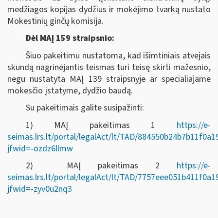
medžiagos kopijas dydžius ir mokėjimo tvarką nustato
Mokestinių ginčų komisija.
Dėl MAĮ 159 straipsnio:
Šiuo pakeitimu nustatoma, kad išimtiniais atvejais
skundą nagrinėjantis teismas turi teisę skirti mažesnio,
negu nustatyta MAĮ 139 straipsnyje ar specialiajame
mokesčio įstatyme, dydžio baudą.
Su pakeitimais galite susipažinti:
1) MAĮ pakeitimas 1
https://e-
seimas.lrs.lt/portal/legalAct/lt/TAD/884550b24b7b11f0a
jfwid=-ozdz6llmw
2) MAĮ pakeitimas 2
https://e-
seimas.lrs.lt/portal/legalAct/lt/TAD/7757eee051b411f0a
jfwid=-zyv0u2nq3