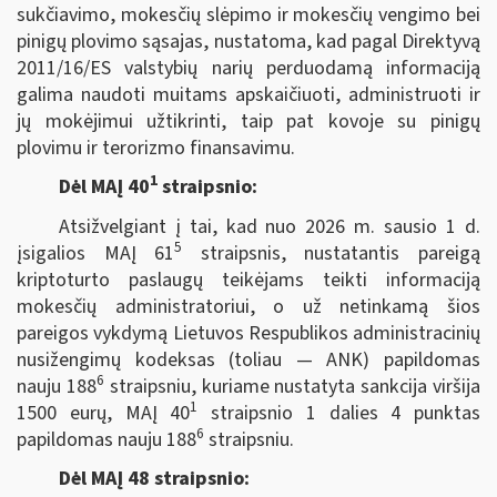
sukčiavimo, mokesčių slėpimo ir mokesčių vengimo bei
pinigų plovimo sąsajas, nustatoma, kad pagal Direktyvą
2011/16/ES valstybių narių perduodamą informaciją
galima naudoti muitams apskaičiuoti, administruoti ir
jų mokėjimui užtikrinti, taip pat kovoje su pinigų
plovimu ir terorizmo finansavimu.
1
Dėl MAĮ 40
straipsnio:
Atsižvelgiant į tai, kad nuo 2026 m. sausio 1 d.
5
įsigalios MAĮ 61
straipsnis, nustatantis pareigą
kriptoturto paslaugų teikėjams teikti informaciją
mokesčių administratoriui, o už netinkamą šios
pareigos vykdymą Lietuvos Respublikos administracinių
nusižengimų kodeksas (toliau — ANK) papildomas
6
nauju 188
straipsniu, kuriame nustatyta sankcija viršija
1
1500 eurų, MAĮ 40
straipsnio 1 dalies 4 punktas
6
papildomas nauju 188
straipsniu.
Dėl MAĮ 48 straipsnio: