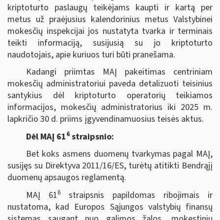
kriptoturto paslaugų teikėjams kaupti ir kartą per
metus už praėjusius kalendorinius metus Valstybinei
mokesčių inspekcijai jos nustatyta tvarka ir terminais
teikti informaciją, susijusią su jo kriptoturto
naudotojais, apie kuriuos turi būti pranešama.
Kadangi priimtas MAĮ pakeitimas centriniam
mokesčių administratoriui paveda detalizuoti teisinius
santykius dėl kriptoturto operatorių teikiamos
informacijos, mokesčių administratorius iki 2025 m.
lapkričio 30 d. priims įgyvendinamuosius teisės aktus.
6
Dėl MAĮ 61
straipsnio:
Bet koks asmens duomenų tvarkymas pagal MAĮ,
susijęs su Direktyva 2011/16/ES, turėtų atitikti Bendrąjį
duomenų apsaugos reglamentą.
6
MAĮ 61
straipsnis papildomas ribojimais ir
nustatoma, kad Europos Sąjungos valstybių finansų
sistemas saugant nuo galimos žalos, mokestinių