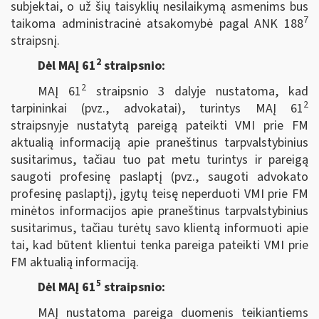
subjektai, o už šių taisyklių nesilaikymą asmenims bus
7
taikoma administracinė atsakomybė pagal ANK 188
straipsnį.
2
Dėl MAĮ 61
straipsnio:
2
MAĮ 61
straipsnio 3 dalyje nustatoma, kad
2
tarpininkai (pvz., advokatai), turintys MAĮ 61
straipsnyje nustatytą pareigą pateikti VMI prie FM
aktualią informaciją apie praneštinus tarpvalstybinius
susitarimus, tačiau tuo pat metu turintys ir pareigą
saugoti profesinę paslaptį (pvz., saugoti advokato
profesinę paslaptį), įgytų teisę neperduoti VMI prie FM
minėtos informacijos apie praneštinus tarpvalstybinius
susitarimus, tačiau turėtų savo klientą informuoti apie
tai, kad būtent klientui tenka pareiga pateikti VMI prie
FM aktualią informaciją.
5
Dėl MAĮ 61
straipsnio:
MAĮ nustatoma pareiga duomenis teikiantiems