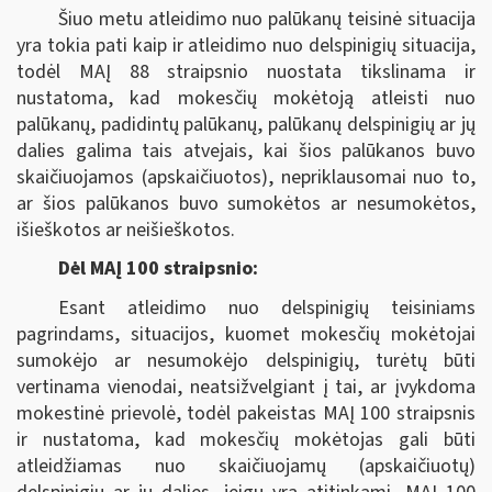
Šiuo metu atleidimo nuo palūkanų teisinė situacija
yra tokia pati kaip ir atleidimo nuo delspinigių situacija,
todėl MAĮ 88 straipsnio nuostata tikslinama ir
nustatoma, kad mokesčių mokėtoją atleisti nuo
palūkanų, padidintų palūkanų, palūkanų delspinigių ar jų
dalies galima tais atvejais, kai šios palūkanos buvo
skaičiuojamos (apskaičiuotos), nepriklausomai nuo to,
ar šios palūkanos buvo sumokėtos ar nesumokėtos,
išieškotos ar neišieškotos.
Dėl MAĮ 100 straipsnio:
Esant atleidimo nuo delspinigių teisiniams
pagrindams, situacijos, kuomet mokesčių mokėtojai
sumokėjo ar nesumokėjo delspinigių, turėtų būti
vertinama vienodai, neatsižvelgiant į tai, ar įvykdoma
mokestinė prievolė, todėl pakeistas MAĮ 100 straipsnis
ir nustatoma, kad mokesčių mokėtojas gali būti
atleidžiamas nuo skaičiuojamų (apskaičiuotų)