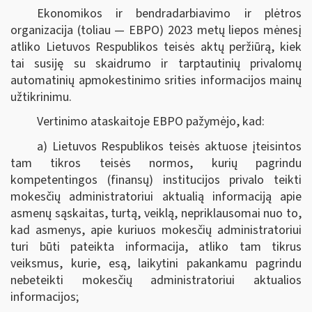
Ekonomikos ir bendradarbiavimo ir plėtros
organizacija (toliau — EBPO) 2023 metų liepos mėnesį
atliko Lietuvos Respublikos teisės aktų peržiūrą, kiek
tai susiję su skaidrumo ir tarptautinių privalomų
automatinių apmokestinimo srities informacijos mainų
užtikrinimu.
Vertinimo ataskaitoje EBPO pažymėjo, kad:
a) Lietuvos Respublikos teisės aktuose įteisintos
tam tikros teisės normos, kurių pagrindu
kompetentingos (finansų) institucijos privalo teikti
mokesčių administratoriui aktualią informaciją apie
asmenų sąskaitas, turtą, veiklą, nepriklausomai nuo to,
kad asmenys, apie kuriuos mokesčių administratoriui
turi būti pateikta informacija, atliko tam tikrus
veiksmus, kurie, esą, laikytini pakankamu pagrindu
nebeteikti mokesčių administratoriui aktualios
informacijos;