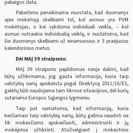
pabaigos data.
Pakeitimu panaikinama nuostata, kad duomenys
apie mokėtoją skelbiami tol, kol asmuo yra PVM
mokėtojas, o kai vykdoma individuali veikla, ‒ kol
asmuo nutraukia individualią veiklą, ir nustatoma, kad
šie duomenys skelbiami už einamuosius ir 3 praėjusius
kalendorinius metus.
Dėl MAĮ 39 straipsnio:
MAĮ 39 straipsnis papildomas nauja dalimi, kad
būtų užtikrinama, jog gauta informacija, kuria tarp
valstybių narių apsikeista pagal Direktyvą 2011/16/ES,
galėtų būti naudojama tam tikrose situacijose, dėl kurių
sutariama Europos Sąjungos lygmeniu.
Taip pat numatoma, kad informaciją, kuria
keičiamasi tarp valstybių narių, būtų galima naudoti ne
tik mokesčiams apskaičiuoti, administruoti ir jų
mokėjimui užtikrinti. Atsižvelgiant į mokestinio