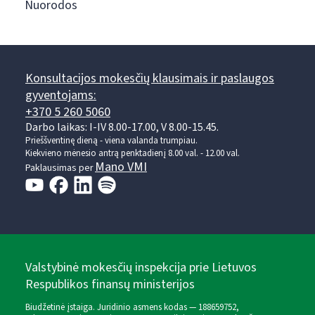
Nuorodos
Konsultacijos mokesčių klausimais ir paslaugos
gyventojams:
+370 5 260 5060
Darbo laikas: I-IV 8.00-17.00, V 8.00-15.45.
Prieššventinę dieną - viena valanda trumpiau.
Kiekvieno mėnesio antrą penktadienį 8.00 val. - 12.00 val.
Mano VMI
Paklausimas per
Valstybinė mokesčių inspekcija prie Lietuvos
Respublikos finansų ministerijos
Biudžetinė įstaiga. Juridinio asmens kodas — 188659752,