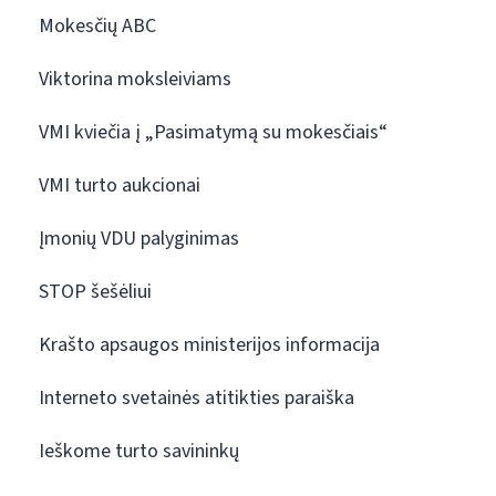
Mokesčių ABC
Viktorina moksleiviams
VMI kviečia į „Pasimatymą su mokesčiais“
VMI turto aukcionai
Įmonių VDU palyginimas
STOP šešėliui
Krašto apsaugos ministerijos informacija
Interneto svetainės atitikties paraiška
Ieškome turto savininkų