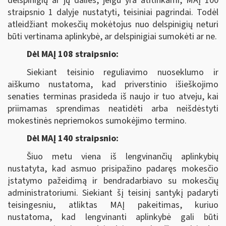
delspinigių ar jų dalies, jeigu yra atitinkami, MAĮ 100
straipsnio 1 dalyje nustatyti, teisiniai pagrindai. Todėl
atleidžiant mokesčių mokėtojus nuo delspinigių neturi
būti vertinama aplinkybė, ar delspinigiai sumokėti ar ne.
Dėl MAĮ 108 straipsnio:
Siekiant teisinio reguliavimo nuoseklumo ir
aiškumo nustatoma, kad priverstinio išieškojimo
senaties terminas prasideda iš naujo ir tuo atveju, kai
priimamas sprendimas neatidėti arba neišdėstyti
mokestinės nepriemokos sumokėjimo termino.
Dėl MAĮ 140 straipsnio:
Šiuo metu viena iš lengvinančių aplinkybių
nustatyta, kad asmuo prisipažino padaręs mokesčio
įstatymo pažeidimą ir bendradarbiavo su mokesčių
administratoriumi. Siekiant šį teisinį santykį padaryti
teisingesniu, atliktas MAĮ pakeitimas, kuriuo
nustatoma, kad lengvinanti aplinkybė gali būti