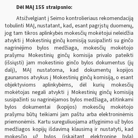
Dėl MAĮ 155 straipsnio:
Atsižvelgiant į Seimo kontrolieriaus rekomendaciją
tobulinti MAĮ, nustatant, kad, esant pagrįstų duomenų,
jog tam tikros aplinkybės mokesčių mokėtojui neleidžia
atvykti į Mokestinių ginčų komisiją susipažinti su ginčo
nagrinėjimo bylos medžiaga, mokesčių mokėtojo
prašymu Mokestinių ginčų komisija privalo pateikti
(išsiųsti) jam mokestinio ginčo bylos dokumentus (jų
dalį), MAĮ nustatoma, kad dokumentų kopijos
gaunamos atvykus į Mokestinių ginčų komisiją, o esant
objektyvioms aplinkybėms, dėl kurių mokesčių
mokėtojas negali atvykti į Mokestinių ginčų komisiją
susipažinti su nagrinėjamos bylos medžiaga, atitinkami
bylos dokumentai (kopijos) mokesčių mokėtojo
prašymu būtų teikiami jam paštu arba elektroninėmis
priemonėmis. Kartu sureguliuojama atlyginimo už bylos
medžiagos kopijų išdavimą klausimą ir nustatyti, kad
mokesčio už bylos (įskaitant elektroninę bylą)