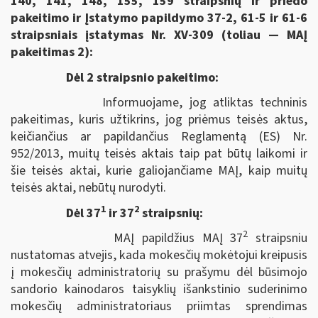
140, 141, 148, 155, 159 straipsnių ir priedo
pakeitimo ir Įstatymo papildymo 37-2, 61-5 ir 61-6
straipsniais įstatymas Nr. XV-309 (toliau — MAĮ
pakeitimas 2):
Dėl 2 straipsnio pakeitimo:
Informuojame, jog atliktas techninis
pakeitimas, kuris užtikrins, jog priėmus teisės aktus,
keičiančius ar papildančius Reglamentą (ES) Nr.
952/2013, muitų teisės aktais taip pat būtų laikomi ir
šie teisės aktai, kurie galiojančiame MAĮ, kaip muitų
teisės aktai, nebūtų nurodyti.
1
2
Dėl 37
ir 37
straipsnių:
2
MAĮ papildžius MAĮ 37
straipsniu
nustatomas atvejis, kada mokesčių mokėtojui kreipusis
į mokesčių administratorių su prašymu dėl būsimojo
sandorio kainodaros taisyklių išankstinio suderinimo
mokesčių administratoriaus priimtas sprendimas