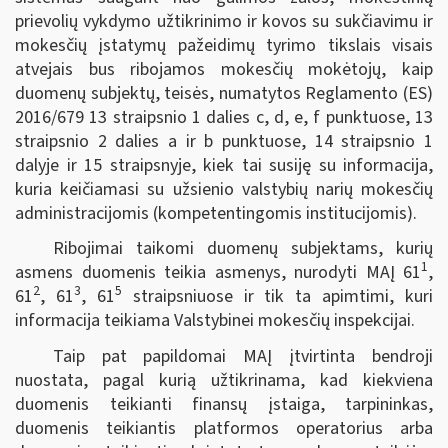
prievolių vykdymo užtikrinimo ir kovos su sukčiavimu ir
mokesčių įstatymų pažeidimų tyrimo tikslais visais
atvejais bus ribojamos mokesčių mokėtojų, kaip
duomenų subjektų, teisės, numatytos Reglamento (ES)
2016/679 13 straipsnio 1 dalies c, d, e, f punktuose, 13
straipsnio 2 dalies a ir b punktuose, 14 straipsnio 1
dalyje ir 15 straipsnyje, kiek tai susiję su informacija,
kuria keičiamasi su užsienio valstybių narių mokesčių
administracijomis (kompetentingomis institucijomis).
Ribojimai taikomi duomenų subjektams, kurių
1
asmens duomenis teikia asmenys, nurodyti MAĮ 61
,
2
3
5
61
, 61
, 61
straipsniuose ir tik ta apimtimi, kuri
informacija teikiama Valstybinei mokesčių inspekcijai.
Taip pat papildomai MAĮ įtvirtinta bendroji
nuostata, pagal kurią užtikrinama, kad kiekviena
duomenis teikianti finansų įstaiga, tarpininkas,
duomenis teikiantis platformos operatorius arba