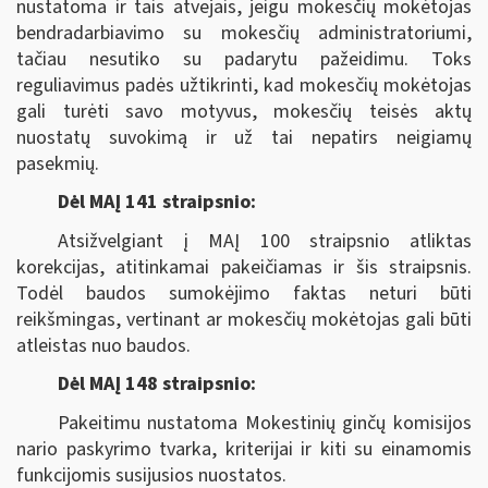
nustatoma ir tais atvejais, jeigu mokesčių mokėtojas
bendradarbiavimo su mokesčių administratoriumi,
tačiau nesutiko su padarytu pažeidimu. Toks
reguliavimus padės užtikrinti, kad mokesčių mokėtojas
gali turėti savo motyvus, mokesčių teisės aktų
nuostatų suvokimą ir už tai nepatirs neigiamų
pasekmių.
Dėl MAĮ 141 straipsnio:
Atsižvelgiant į MAĮ 100 straipsnio atliktas
korekcijas, atitinkamai pakeičiamas ir šis straipsnis.
Todėl baudos sumokėjimo faktas neturi būti
reikšmingas, vertinant ar mokesčių mokėtojas gali būti
atleistas nuo baudos.
Dėl MAĮ 148 straipsnio:
Pakeitimu nustatoma Mokestinių ginčų komisijos
nario paskyrimo tvarka, kriterijai ir kiti su einamomis
funkcijomis susijusios nuostatos.