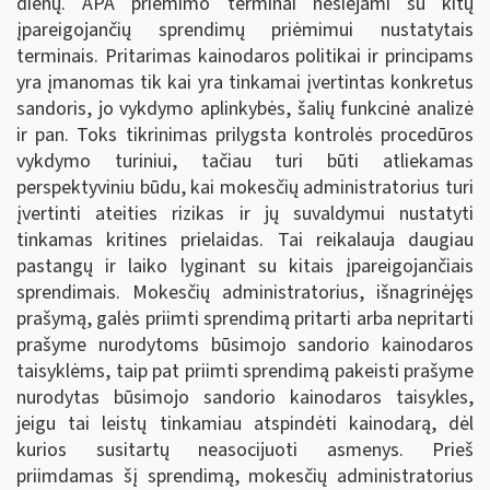
dienų. APA priėmimo terminai nesiejami su kitų
įpareigojančių sprendimų priėmimui nustatytais
terminais. Pritarimas kainodaros politikai ir principams
yra įmanomas tik kai yra tinkamai įvertintas konkretus
sandoris, jo vykdymo aplinkybės, šalių funkcinė analizė
ir pan. Toks tikrinimas prilygsta kontrolės procedūros
vykdymo turiniui, tačiau turi būti atliekamas
perspektyviniu būdu, kai mokesčių administratorius turi
įvertinti ateities rizikas ir jų suvaldymui nustatyti
tinkamas kritines prielaidas. Tai reikalauja daugiau
pastangų ir laiko lyginant su kitais įpareigojančiais
sprendimais. Mokesčių administratorius, išnagrinėjęs
prašymą, galės priimti sprendimą pritarti arba nepritarti
prašyme nurodytoms būsimojo sandorio kainodaros
taisyklėms, taip pat priimti sprendimą pakeisti prašyme
nurodytas būsimojo sandorio kainodaros taisykles,
jeigu tai leistų tinkamiau atspindėti kainodarą, dėl
kurios susitartų neasocijuoti asmenys. Prieš
priimdamas šį sprendimą, mokesčių administratorius