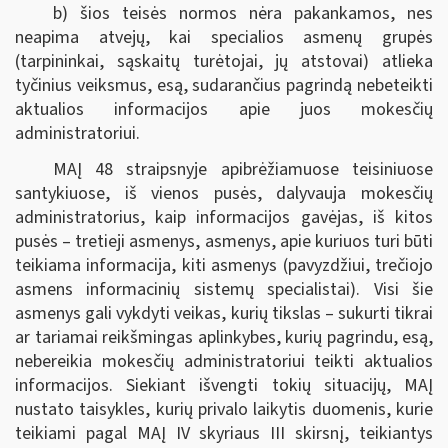
b) šios teisės normos nėra pakankamos, nes
neapima atvejų, kai specialios asmenų grupės
(tarpininkai, sąskaitų turėtojai, jų atstovai) atlieka
tyčinius veiksmus, esą, sudarančius pagrindą nebeteikti
aktualios informacijos apie juos mokesčių
administratoriui.
MAĮ 48 straipsnyje apibrėžiamuose teisiniuose
santykiuose, iš vienos pusės, dalyvauja mokesčių
administratorius, kaip informacijos gavėjas, iš kitos
pusės – tretieji asmenys, asmenys, apie kuriuos turi būti
teikiama informacija, kiti asmenys (pavyzdžiui, trečiojo
asmens informacinių sistemų specialistai). Visi šie
asmenys gali vykdyti veikas, kurių tikslas – sukurti tikrai
ar tariamai reikšmingas aplinkybes, kurių pagrindu, esą,
nebereikia mokesčių administratoriui teikti aktualios
informacijos. Siekiant išvengti tokių situacijų, MAĮ
nustato taisykles, kurių privalo laikytis duomenis, kurie
teikiami pagal MAĮ IV skyriaus III skirsnį, teikiantys