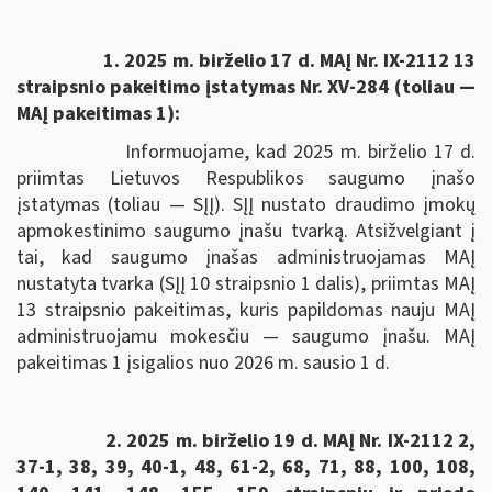
1. 2025 m. birželio 17 d. MAĮ Nr. IX-2112 13
straipsnio pakeitimo įstatymas Nr. XV-284 (toliau —
MAĮ pakeitimas 1):
Informuojame, kad 2025 m. birželio 17 d.
priimtas Lietuvos Respublikos saugumo įnašo
įstatymas (toliau — SĮĮ). SĮĮ nustato draudimo įmokų
apmokestinimo saugumo įnašu tvarką. Atsižvelgiant į
tai, kad saugumo įnašas administruojamas MAĮ
nustatyta tvarka (SĮĮ 10 straipsnio 1 dalis), priimtas MAĮ
13 straipsnio pakeitimas, kuris papildomas nauju MAĮ
administruojamu mokesčiu — saugumo įnašu. MAĮ
pakeitimas 1 įsigalios nuo 2026 m. sausio 1 d.
2. 2025 m. birželio 19 d. MAĮ Nr. IX-2112 2,
37-1, 38, 39, 40-1, 48, 61-2, 68, 71, 88, 100, 108,