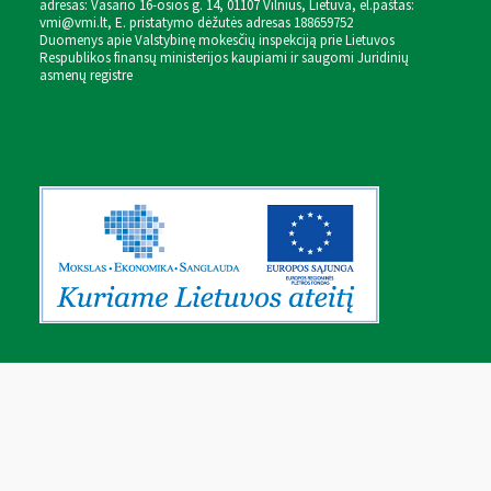
adresas: Vasario 16-osios g. 14, 01107 Vilnius, Lietuva, el.paštas:
vmi@vmi.lt
, E. pristatymo dėžutės adresas 188659752
Duomenys apie Valstybinę mokesčių inspekciją prie Lietuvos
Respublikos finansų ministerijos kaupiami ir saugomi Juridinių
asmenų registre