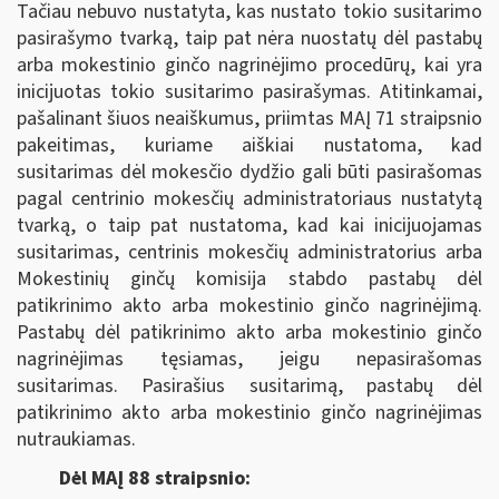
Tačiau nebuvo nustatyta, kas nustato tokio susitarimo
pasirašymo tvarką, taip pat nėra nuostatų dėl pastabų
arba mokestinio ginčo nagrinėjimo procedūrų, kai yra
inicijuotas tokio susitarimo pasirašymas. Atitinkamai,
pašalinant šiuos neaiškumus, priimtas MAĮ 71 straipsnio
pakeitimas, kuriame aiškiai nustatoma, kad
susitarimas dėl mokesčio dydžio gali būti pasirašomas
pagal centrinio mokesčių administratoriaus nustatytą
tvarką, o taip pat nustatoma, kad kai inicijuojamas
susitarimas, centrinis mokesčių administratorius arba
Mokestinių ginčų komisija stabdo pastabų dėl
patikrinimo akto arba mokestinio ginčo nagrinėjimą.
Pastabų dėl patikrinimo akto arba mokestinio ginčo
nagrinėjimas tęsiamas, jeigu nepasirašomas
susitarimas. Pasirašius susitarimą, pastabų dėl
patikrinimo akto arba mokestinio ginčo nagrinėjimas
nutraukiamas.
Dėl MAĮ 88 straipsnio: