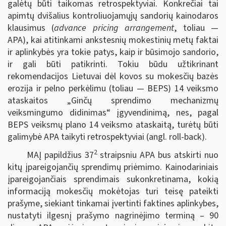
galėtų būti taikomas retrospektyviai. Konkrečiai tai
apimtų dvišalius kontroliuojamųjų sandorių kainodaros
klausimus (
advance pricing arrangement
, toliau —
APA), kai atitinkami ankstesnių mokestinių metų faktai
ir aplinkybės yra tokie patys, kaip ir būsimojo sandorio,
ir gali būti patikrinti. Tokiu būdu užtikrinant
rekomendacijos Lietuvai dėl kovos su mokesčių bazės
erozija ir pelno perkėlimu (toliau — BEPS) 14 veiksmo
ataskaitos „Ginčų sprendimo mechanizmų
veiksmingumo didinimas“ įgyvendinimą, nes, pagal
BEPS veiksmų plano 14 veiksmo ataskaitą, turėtų būti
galimybė APA taikyti retrospektyviai (angl. roll-back).
2
MAĮ papildžius 37
straipsniu APA bus atskirti nuo
kitų įpareigojančių sprendimų priėmimo. Kainodariniais
įpareigojančiais sprendimais sukonkretinama, kokią
informaciją mokesčių mokėtojas turi teisę pateikti
prašyme, siekiant tinkamai įvertinti faktines aplinkybes,
nustatyti ilgesnį prašymo nagrinėjimo terminą – 90