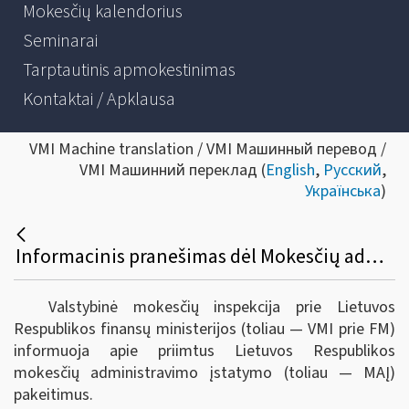
Mokesčių kalendorius
Seminarai
Tarptautinis apmokestinimas
Kontaktai / Apklausa
VMI Machine translation / VMI Машинный перевод /
VMI Машинний переклад (
English
,
Русский
,
Українська
)
Informacinis pranešimas dėl Mokesčių administravimo įstatymo pakeitimo
Valstybinė mokesčių inspekcija prie Lietuvos
Respublikos finansų ministerijos (toliau — VMI prie FM)
informuoja apie priimtus Lietuvos Respublikos
mokesčių administravimo įstatymo (toliau — MAĮ)
pakeitimus.