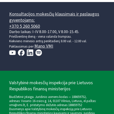
Konsultacijos mokesčių klausimais ir paslaugos
gyventojams:
+370 5 260 5060
Darbo laikas: I-IV 8.00-17.00, V 8.00-15.45.
Prieššventinę dieną - viena valanda trumpiau.
Kiekvieno mėnesio antrą penktadienį 8.00 val. - 12.00 val.
Mano VMI
Paklausimas per
Valstybinė mokesčių inspekcija prie Lietuvos
Respublikos finansų ministerijos
Biudžetinė įstaiga. Juridinio asmens kodas — 188659752,
adresas: Vasario 16-osios g. 14, 01107 Vilnius, Lietuva, el.paštas:
vmi@vmi.lt
, E. pristatymo dėžutės adresas 188659752
Duomenys apie Valstybinę mokesčių inspekciją prie Lietuvos
Respublikos finansų ministerijos kaupiami ir saugomi Juridinių