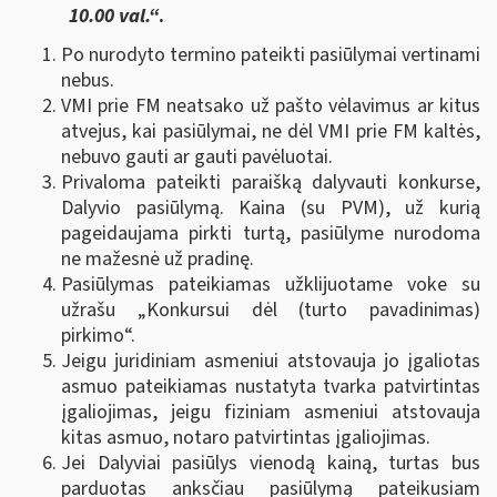
10.00 val.“
.
Po nurodyto termino pateikti pasiūlymai vertinami
nebus.
VMI prie FM neatsako už pašto vėlavimus ar kitus
atvejus, kai pasiūlymai, ne dėl VMI prie FM kaltės,
nebuvo gauti ar gauti pavėluotai.
Privaloma pateikti paraišką dalyvauti konkurse,
Dalyvio pasiūlymą. Kaina (su PVM), už kurią
pageidaujama pirkti turtą, pasiūlyme nurodoma
ne mažesnė už pradinę.
Pasiūlymas pateikiamas užklijuotame voke su
užrašu „Konkursui dėl (turto pavadinimas)
pirkimo“.
Jeigu juridiniam asmeniui atstovauja jo įgaliotas
asmuo pateikiamas nustatyta tvarka patvirtintas
įgaliojimas, jeigu fiziniam asmeniui atstovauja
kitas asmuo, notaro patvirtintas įgaliojimas.
Jei Dalyviai pasiūlys vienodą kainą, turtas bus
parduotas anksčiau pasiūlymą pateikusiam