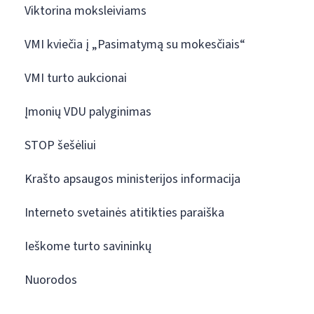
Viktorina moksleiviams
VMI kviečia į „Pasimatymą su mokesčiais“
VMI turto aukcionai
Įmonių VDU palyginimas
STOP šešėliui
Krašto apsaugos ministerijos informacija
Interneto svetainės atitikties paraiška
Ieškome turto savininkų
Nuorodos