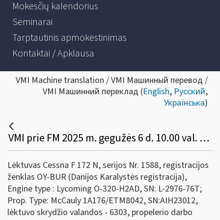
Mokesčių kalendorius
Seminarai
Tarptautinis apmokestinimas
Kontaktai / Apklausa
VMI Machine translation / VMI Машинный перевод /
VMI Машинний переклад (
English
,
Русский
,
Українська
)
VMI prie FM 2025 m. gegužės 6 d. 10.00 val. konkurso būdu parduoda valstybei perduotą lėktuvą:
Lėktuvas Cessna F 172 N, serijos Nr. 1588, registracijos
ženklas OY-BUR (Danijos Karalystės registracija),
Engine type : Lycoming O-320-H2AD, SN: L-2976-76T;
Prop. Type: McCauly 1A176/ETM8042, SN:AIH23012,
lėktuvo skrydžio valandos - 6303, propelerio darbo