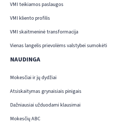
VMI teikiamos paslaugos
VMI kliento profilis
VMI skaitmeninė transformacija
Vienas langelis prievolėms valstybei sumokėti
NAUDINGA
Mokesčiai ir jų dydžiai
Atsiskaitymas grynaisiais pinigais
Dažniausiai užduodami klausimai
Mokesčių ABC