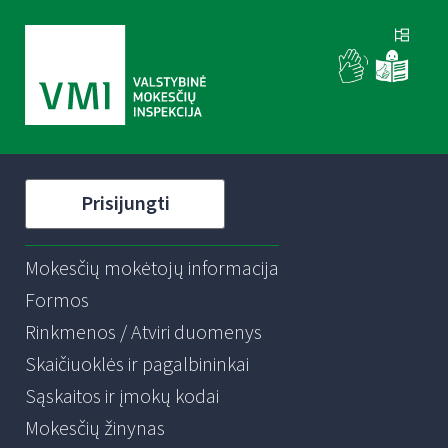
Prisijungti
Mokesčių mokėtojų informacija
Formos
Rinkmenos / Atviri duomenys
Skaičiuoklės ir pagalbininkai
Sąskaitos ir įmokų kodai
Mokesčių žinynas