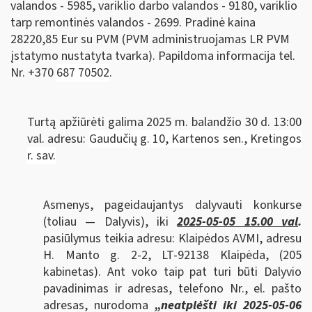
valandos - 5985, variklio darbo valandos - 9180, variklio
tarp remontinės valandos - 2699. Pradinė kaina
28220,85 Eur su PVM (PVM administruojamas LR PVM
įstatymo nustatyta tvarka). Papildoma informacija tel.
Nr. +370
687 70502
.
Turtą apžiūrėti galima 2025 m. balandžio 30 d. 13:00
val. adresu:
Gaudučių g. 10, Kartenos sen., Kretingos
r. sav.
Asmenys, pageidaujantys dalyvauti konkurse
(toliau — Dalyvis), iki
2025-05-05 15.00 val
.
pasiūlymus teikia adresu: Klaipėdos AVMI, adresu
H. Manto g. 2-2, LT-92138 Klaipėda, (205
kabinetas). Ant voko taip pat turi būti Dalyvio
pavadinimas ir adresas, telefono Nr., el. pašto
adresas, nurodoma
„neatplėšti iki
2025-05-06