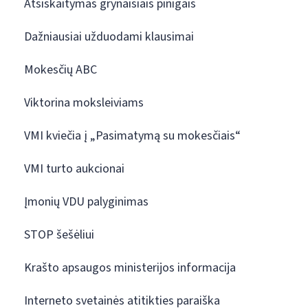
Atsiskaitymas grynaisiais pinigais
Dažniausiai užduodami klausimai
Mokesčių ABC
Viktorina moksleiviams
VMI kviečia į „Pasimatymą su mokesčiais“
VMI turto aukcionai
Įmonių VDU palyginimas
STOP šešėliui
Krašto apsaugos ministerijos informacija
Interneto svetainės atitikties paraiška