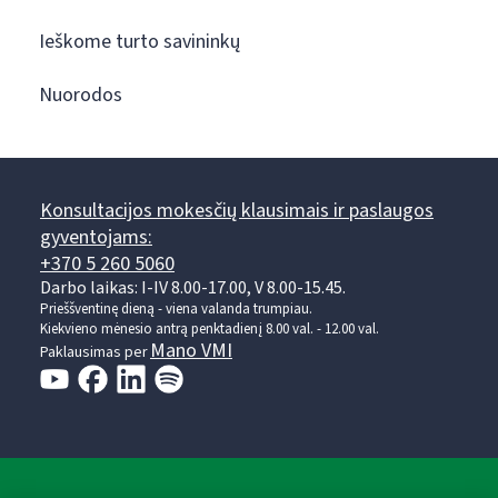
Ieškome turto savininkų
Nuorodos
Konsultacijos mokesčių klausimais ir paslaugos
gyventojams:
+370 5 260 5060
Darbo laikas: I-IV 8.00-17.00, V 8.00-15.45.
Prieššventinę dieną - viena valanda trumpiau.
Kiekvieno mėnesio antrą penktadienį 8.00 val. - 12.00 val.
Mano VMI
Paklausimas per