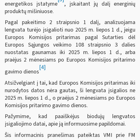
energetikos įstatyme
, įskaitant jų dalį energinių
produktų mišiniuose.
Pagal pakeitimo 2 straipsnio 1 dalį, analizuojama
lengvata turėjo įsigalioti nuo 2025 m. liepos 1 d., jeigu
Europos Komisijos pritarimas pagal Sutarties dėl
Europos Sąjungos veikimo 108 straipsnio 3 dalies
nuostatas gaunamas iki 2025 m. liepos 1 d., arba
praėjus 2 mėnesiams po Europos Komisijos pritarimo
[4]
gavimo dienos
Atsižvelgiant į tai, kad Europos Komisijos pritarimas iki
nurodytos datos nėra gautas, ši lengvata įsigalios ne
2025 m. liepos 1 d., o praėjus 2 mėnesiams po Europos
Komisijos pritarimo gavimo dienos.
Pažymime, kad paaiškėjus biodujų lengvatos
įsigaliojimo datai, apie ją informuosime papildomai.
Šis informacinis pranešimas pateiktas VMI prie FM