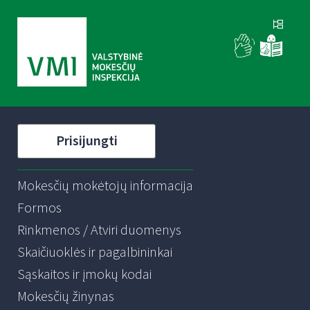
Prisijungti
Mokesčių mokėtojų informacija
Formos
Rinkmenos / Atviri duomenys
Skaičiuoklės ir pagalbininkai
Sąskaitos ir įmokų kodai
Mokesčių žinynas