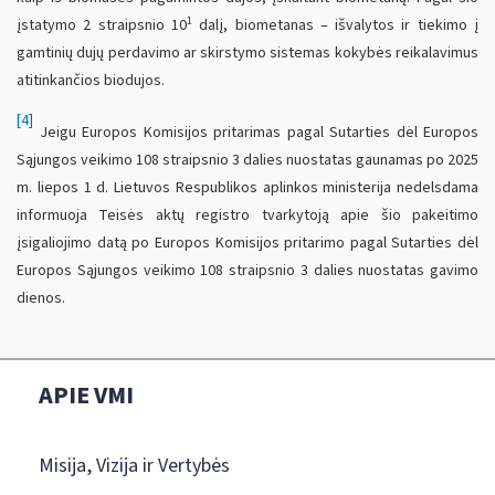
1
įstatymo 2 straipsnio 10
dalį, biometanas – išvalytos ir tiekimo į
gamtinių dujų perdavimo ar skirstymo sistemas kokybės reikalavimus
atitinkančios biodujos.
[4]
Jeigu Europos Komisijos pritarimas pagal Sutarties dėl Europos
Sąjungos veikimo 108 straipsnio 3 dalies nuostatas gaunamas po 2025
m. liepos 1 d. Lietuvos Respublikos aplinkos ministerija nedelsdama
informuoja Teisės aktų registro tvarkytoją apie šio pakeitimo
įsigaliojimo datą po Europos Komisijos pritarimo pagal Sutarties dėl
Europos Sąjungos veikimo 108 straipsnio 3 dalies nuostatas gavimo
dienos.
APIE VMI
Misija, Vizija ir Vertybės