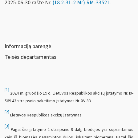
2025-06-30 rašte Nr.
(18.2-31-2 Mr) RM-33521
.
Informaciją parengė
Teisės departamentas
[1]
2024 m. gruodžio 19 d. Lietuvos Respublikos akcizų įstatymo Nr. IX-
569 43 straipsnio pakeitimo įstatymas Nr. XV-83.
[2]
Lietuvos Respublikos akcizų įstatymas.
[3]
Pagal šio įstatymo 2 straipsnio 9 dalį, biodujos yra suprantamos
kaip iš biomasės pagamintos dujos, įskaitant biometaną. Pagal šio