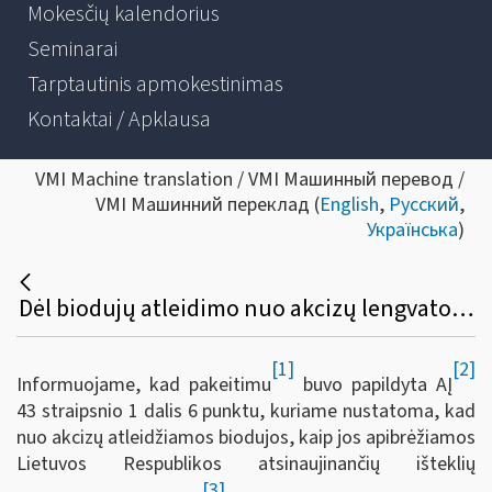
Mokesčių kalendorius
Seminarai
Tarptautinis apmokestinimas
Kontaktai / Apklausa
VMI Machine translation / VMI Машинный перевод /
VMI Машинний переклад (
English
,
Русский
,
Українська
)
Dėl biodujų atleidimo nuo akcizų lengvatos įsigaliojimo atidėjimo
[1]
[2]
Informuojame, kad pakeitimu
buvo papildyta AĮ
43 straipsnio 1 dalis 6 punktu, kuriame nustatoma, kad
nuo akcizų atleidžiamos biodujos, kaip jos apibrėžiamos
Lietuvos Respublikos atsinaujinančių išteklių
[3]