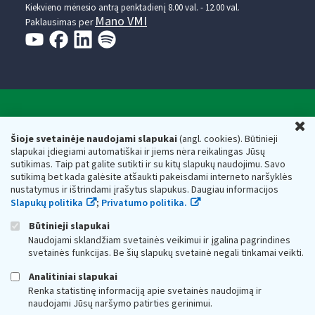
Kiekvieno mėnesio antrą penktadienį 8.00 val. - 12.00 val.
Mano VMI
Paklausimas per
Valstybinė mokesčių inspekcija prie Lietuvos
U
Respublikos finansų ministerijos
Šioje svetainėje naudojami slapukai
(angl. cookies). Būtinieji
slapukai įdiegiami automatiškai ir jiems nėra reikalingas Jūsų
Biudžetinė įstaiga. Juridinio asmens kodas — 188659752,
sutikimas. Taip pat galite sutikti ir su kitų slapukų naudojimu. Savo
adresas: Vasario 16-osios g. 14, 01107 Vilnius, Lietuva, el.paštas:
sutikimą bet kada galėsite atšaukti pakeisdami interneto naršyklės
vmi@vmi.lt
, E. pristatymo dėžutės adresas 188659752
nustatymus ir ištrindami įrašytus slapukus. Daugiau informacijos
Duomenys apie Valstybinę mokesčių inspekciją prie Lietuvos
Slapukų politika
;
Privatumo politika.
Respublikos finansų ministerijos kaupiami ir saugomi Juridinių
asmenų registre
Būtinieji slapukai
Naudojami sklandžiam svetainės veikimui ir įgalina pagrindines
svetainės funkcijas. Be šių slapukų svetainė negali tinkamai veikti.
Analitiniai slapukai
Renka statistinę informaciją apie svetainės naudojimą ir
naudojami Jūsų naršymo patirties gerinimui.