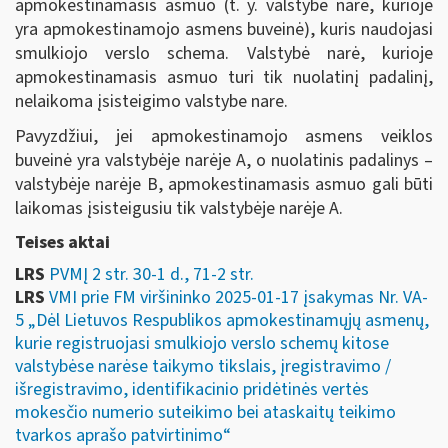
apmokestinamasis asmuo (t. y. valstybė narė, kurioje
yra apmokestinamojo asmens buveinė), kuris naudojasi
smulkiojo verslo schema. Valstybė narė, kurioje
apmokestinamasis asmuo turi tik nuolatinį padalinį,
nelaikoma įsisteigimo valstybe nare.
Pavyzdžiui, jei apmokestinamojo asmens veiklos
buveinė yra valstybėje narėje A, o nuolatinis padalinys –
valstybėje narėje B, apmokestinamasis asmuo gali būti
laikomas įsisteigusiu tik valstybėje narėje A.
Teises aktai
LRS
PVMĮ 2 str. 30-1 d., 71-2 str.
LRS
VMI prie FM viršininko 2025-01-17 įsakymas Nr. VA-
5 „Dėl Lietuvos Respublikos apmokestinamųjų asmenų,
kurie registruojasi smulkiojo verslo schemų kitose
valstybėse narėse taikymo tikslais, įregistravimo /
išregistravimo, identifikacinio pridėtinės vertės
mokesčio numerio suteikimo bei ataskaitų teikimo
tvarkos aprašo patvirtinimo“