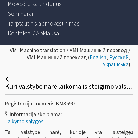
Mokesčių kalendorius
Seminarai
Tarptautinis apmokestinimas
Kontaktai / Apklausa
VMI Machine translation / VMI Машинный перевод /
VMI Машинний переклад (
English
,
Русский
,
Українська
)
Kuri valstybė narė laikoma įsisteigimo valstybe?
Registracijos numeris KM3590
Ši informacija skelbiama:
Taikymo sąlygos
Tai valstybė narė, kurioje yra įsisteigęs