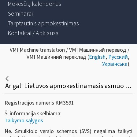
Mokesčių kalendorius
Seminarai
Tarptautinis apmokestinimas
Kontaktai / Apklausa
VMI Machine translation / VMI Машинный перевод /
VMI Машинний переклад (
English
,
Русский
,
Українська
)
Ar gali Lietuvos apmokestinamasis asmuo taikyti SVS valstybėje narėje, kurioje jis turi nuolatinį padalinį?
Registracijos numeris KM3591
Ši informacija skelbiama:
Taikymo sąlygos
Ne. Smulkiojo verslo schemos (SVS) negalima taikyti