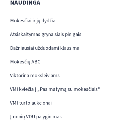
NAUDINGA
Mokesčiai ir jų dydžiai
Atsiskaitymas grynaisiais pinigais
Dažniausiai užduodami klausimai
Mokesčių ABC
Viktorina moksleiviams
VMI kviečia į „Pasimatymą su mokesčiais“
VMI turto aukcionai
Įmonių VDU palyginimas