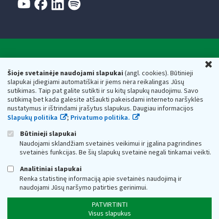
Valstybinė mokesčių inspekcija prie Lietuvos
U
Respublikos finansų ministerijos
Šioje svetainėje naudojami slapukai
(angl. cookies). Būtinieji
slapukai įdiegiami automatiškai ir jiems nėra reikalingas Jūsų
Biudžetinė įstaiga. Juridinio asmens kodas — 188659752,
sutikimas. Taip pat galite sutikti ir su kitų slapukų naudojimu. Savo
adresas: Vasario 16-osios g. 14, 01107 Vilnius, Lietuva, el.paštas:
sutikimą bet kada galėsite atšaukti pakeisdami interneto naršyklės
vmi@vmi.lt
, E. pristatymo dėžutės adresas 188659752
nustatymus ir ištrindami įrašytus slapukus. Daugiau informacijos
Duomenys apie Valstybinę mokesčių inspekciją prie Lietuvos
Slapukų politika
;
Privatumo politika.
Respublikos finansų ministerijos kaupiami ir saugomi Juridinių
asmenų registre
Būtinieji slapukai
Naudojami sklandžiam svetainės veikimui ir įgalina pagrindines
svetainės funkcijas. Be šių slapukų svetainė negali tinkamai veikti.
Analitiniai slapukai
Renka statistinę informaciją apie svetainės naudojimą ir
naudojami Jūsų naršymo patirties gerinimui.
PATVIRTINTI
Visus slapukus