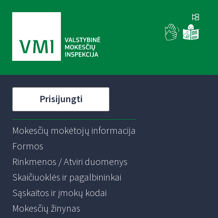
Prisijungti
Mokesčių mokėtojų informacija
Formos
Rinkmenos / Atviri duomenys
Skaičiuoklės ir pagalbininkai
Sąskaitos ir įmokų kodai
Mokesčių žinynas