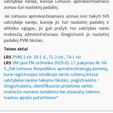
valstybėje narėje, kurioje Lietuvos apmokestinamasis
asmuo turi nuolatinį padalinį.
Jei Lietuvos apmokestinamasis asmuo nori taikyti SVS
valstybėje narėje, kurioje jis turi nuolatinį padalinį ir
atitinka sąlygas, jis gali prašyti tos valstybės narės
mokesčių administratoriaus išregistruoti jo nuolatinį
padalinį PVM tikslais.
Teises aktai
LRS
PVMĮ 2 str. 30-1 d., 71-2 str., 74-1 str.
LRS
VMI prie FM viršininko 2025-01-17 įsakymas Nr. VA-
5 „Dėl Lietuvos Respublikos apmokestinamųjų asmenų,
kurie registruojasi smulkiojo verslo schemų kitose
valstybėse narėse taikymo tikslais, įregistravimo /
išregistravimo, identifikacinio pridėtinės vertės
mokesčio numerio suteikimo bei ataskaitų teikimo
tvarkos aprašo patvirtinimo“