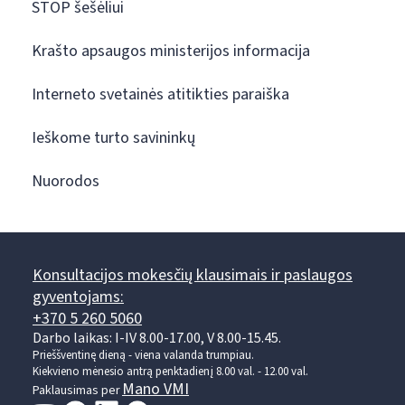
STOP šešėliui
Krašto apsaugos ministerijos informacija
Interneto svetainės atitikties paraiška
Ieškome turto savininkų
Nuorodos
Konsultacijos mokesčių klausimais ir paslaugos
gyventojams:
+370 5 260 5060
Darbo laikas: I-IV 8.00-17.00, V 8.00-15.45.
Prieššventinę dieną - viena valanda trumpiau.
Kiekvieno mėnesio antrą penktadienį 8.00 val. - 12.00 val.
Mano VMI
Paklausimas per