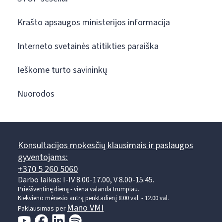
Krašto apsaugos ministerijos informacija
Interneto svetainės atitikties paraiška
Ieškome turto savininkų
Nuorodos
Konsultacijos mokesčių klausimais ir paslaugos
gyventojams:
+370 5 260 5060
Darbo laikas: I-IV 8.00-17.00, V 8.00-15.45.
Prieššventinę dieną - viena valanda trumpiau.
Kiekvieno mėnesio antrą penktadienį 8.00 val. - 12.00 val.
Mano VMI
Paklausimas per