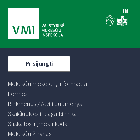
Prisijungti
Mokesčių mokėtojų informacija
Formos
Rinkmenos / Atviri duomenys
Skaičiuoklės ir pagalbininkai
Sąskaitos ir įmokų kodai
Mokesčių žinynas