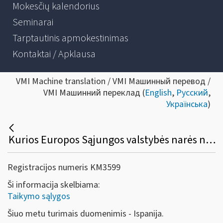
Mokesčių kalendorius
Seminarai
Tarptautinis apmokestinimas
Kontaktai / Apklausa
VMI Machine translation / VMI Машинный перевод /
VMI Машинний переклад (
English
,
Русский
,
Українська
)
Kurios Europos Sąjungos valstybės narės netaikys SVS savo šalyje?
Registracijos numeris KM3599
Ši informacija skelbiama:
Taikymo sąlygos
Šiuo metu turimais duomenimis - Ispanija.