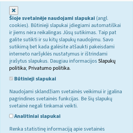
Uždaryti
Šioje svetainėje naudojami slapukai
(angl.
cookies). Būtinieji slapukai įdiegiami automatiškai
ir jiems nėra reikalingas Jūsų sutikimas. Taip pat
galite sutikti ir su kitų slapukų naudojimu. Savo
sutikimą bet kada galėsite atšaukti pakeisdami
interneto naršyklės nustatymus ir ištrindami
įrašytus slapukus. Daugiau informacijos
Slapukų
politika
;
Privatumo politika.
Būtinieji slapukai
Naudojami sklandžiam svetainės veikimui ir įgalina
pagrindines svetainės funkcijas. Be šių slapukų
svetainė negali tinkamai veikti.
Analitiniai slapukai
Renka statistinę informaciją apie svetainės