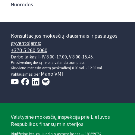
Nuorodos
Konsultacijos mokesčių klausimais ir paslaugos
gyventojams:
+370 5 260 5060
Darbo laikas: I-IV 8.00-17.00, V 8.00-15.45.
Prieššventinę dieną - viena valanda trumpiau.
Kiekvieno mėnesio antrą penktadienį 8.00 val. - 12.00 val.
Mano VMI
Paklausimas per
Valstybinė mokesčių inspekcija prie Lietuvos
Respublikos finansų ministerijos
Biudžetinė įstaiga. Juridinio asmens kodas — 188659752,