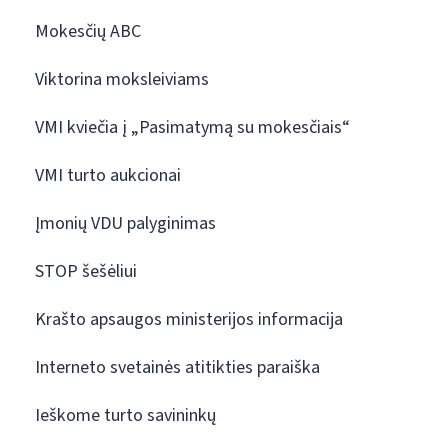
Mokesčių ABC
Viktorina moksleiviams
VMI kviečia į „Pasimatymą su mokesčiais“
VMI turto aukcionai
Įmonių VDU palyginimas
STOP šešėliui
Krašto apsaugos ministerijos informacija
Interneto svetainės atitikties paraiška
Ieškome turto savininkų