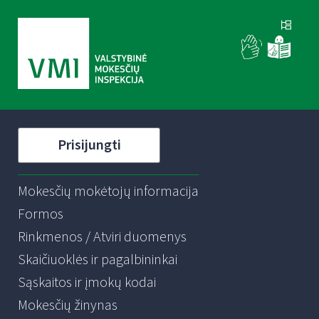
Prisijungti
Mokesčių mokėtojų informacija
Formos
Rinkmenos / Atviri duomenys
Skaičiuoklės ir pagalbininkai
Sąskaitos ir įmokų kodai
Mokesčių žinynas