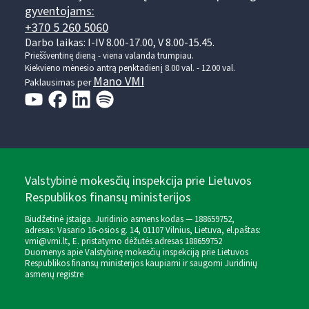
gyventojams:
+370 5 260 5060
Darbo laikas: I-IV 8.00-17.00, V 8.00-15.45.
Prieššventinę dieną - viena valanda trumpiau.
Kiekvieno mėnesio antrą penktadienį 8.00 val. - 12.00 val.
Mano VMI
Paklausimas per
Valstybinė mokesčių inspekcija prie Lietuvos
Respublikos finansų ministerijos
Biudžetinė įstaiga. Juridinio asmens kodas — 188659752,
adresas: Vasario 16-osios g. 14, 01107 Vilnius, Lietuva, el.paštas:
vmi@vmi.lt
, E. pristatymo dėžutės adresas 188659752
Duomenys apie Valstybinę mokesčių inspekciją prie Lietuvos
Respublikos finansų ministerijos kaupiami ir saugomi Juridinių
asmenų registre