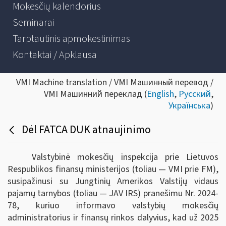
Mokesčių kalendorius
Seminarai
Tarptautinis apmokestinimas
Kontaktai / Apklausa
VMI Machine translation / VMI Машинный перевод /
VMI Машинний переклад (
English
,
Русский
,
Українська
)
Dėl FATCA DUK atnaujinimo
Valstybinė mokesčių inspekcija prie Lietuvos
Respublikos finansų ministerijos (toliau — VMI prie FM),
susipažinusi su Jungtinių Amerikos Valstijų vidaus
pajamų tarnybos (toliau — JAV IRS) pranešimu Nr. 2024-
78, kuriuo informavo valstybių mokesčių
administratorius ir finansų rinkos dalyvius, kad už 2025