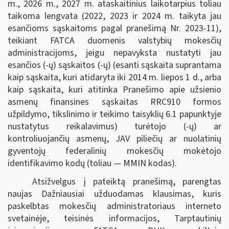
m., 2026 m., 2027 m. ataskaitinius laikotarpius toliau
taikoma lengvata (2022, 2023 ir 2024 m. taikyta jau
esančioms sąskaitoms pagal pranešimą Nr. 2023-11),
teikiant FATCA duomenis valstybių mokesčių
administracijoms, jeigu nepavyksta nustatyti jau
esančios (-ų) sąskaitos (-ų) (esanti sąskaita suprantama
kaip sąskaita, kuri atidaryta iki 2014 m. liepos 1 d., arba
kaip sąskaita, kuri atitinka Pranešimo apie užsienio
asmenų finansines sąskaitas RRC910 formos
užpildymo, tikslinimo ir teikimo taisyklių 6.1 papunktyje
nustatytus reikalavimus) turėtojo (-ų) ar
kontroliuojančių asmenų, JAV piliečių ar nuolatinių
gyventojų federalinių mokesčių mokėtojo
identifikavimo kodų (toliau — MMIN kodas).
Atsižvelgus į pateiktą pranešimą, parengtas
naujas Dažniausiai užduodamas klausimas, kuris
paskelbtas mokesčių administratoriaus interneto
svetainėje, teisinės informacijos, Tarptautinių