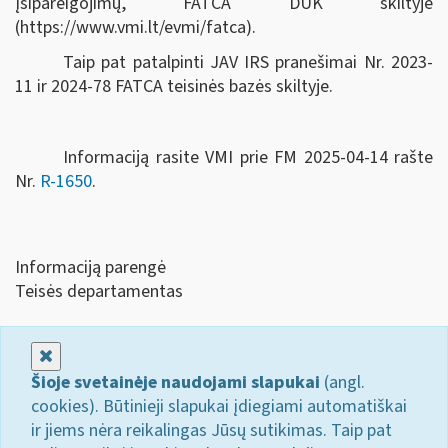
įsipareigojimų, FATCA DUK skiltyje
(https://www.vmi.lt/evmi/fatca).
Taip pat patalpinti JAV IRS pranešimai Nr. 2023-
11 ir 2024-78 FATCA teisinės bazės skiltyje.
Informaciją rasite VMI prie FM 2025-04-14 rašte
Nr.
R-1650
.
Informaciją parengė
Teisės departamentas
Uždaryti
Šioje svetainėje naudojami slapukai
(angl.
cookies). Būtinieji slapukai įdiegiami automatiškai
ir jiems nėra reikalingas Jūsų sutikimas. Taip pat