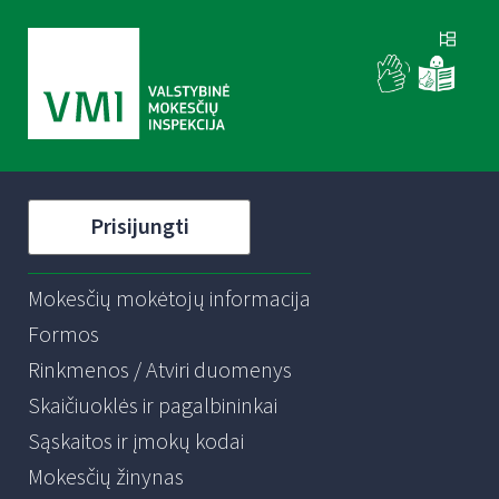
Prisijungti
Mokesčių mokėtojų informacija
Formos
Rinkmenos / Atviri duomenys
Skaičiuoklės ir pagalbininkai
Sąskaitos ir įmokų kodai
Mokesčių žinynas