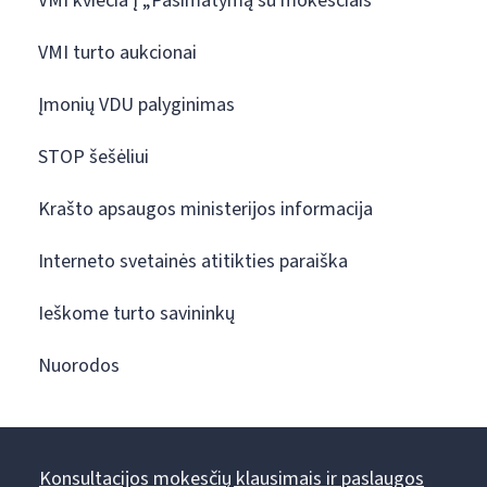
VMI kviečia į „Pasimatymą su mokesčiais“
VMI turto aukcionai
Įmonių VDU palyginimas
STOP šešėliui
Krašto apsaugos ministerijos informacija
Interneto svetainės atitikties paraiška
Ieškome turto savininkų
Nuorodos
Konsultacijos mokesčių klausimais ir paslaugos