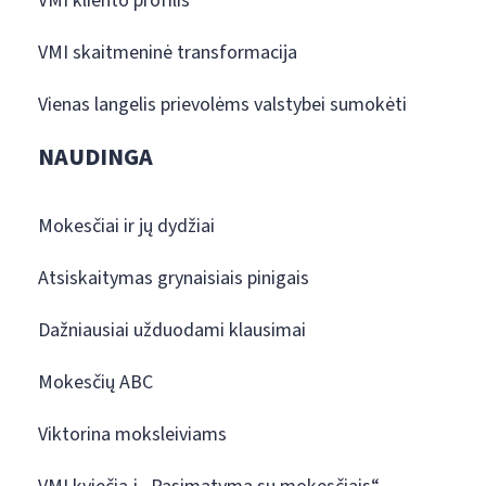
VMI kliento profilis
VMI skaitmeninė transformacija
Vienas langelis prievolėms valstybei sumokėti
NAUDINGA
Mokesčiai ir jų dydžiai
Atsiskaitymas grynaisiais pinigais
Dažniausiai užduodami klausimai
Mokesčių ABC
Viktorina moksleiviams