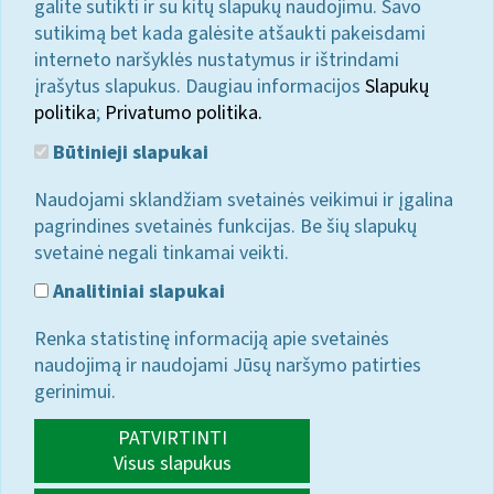
galite sutikti ir su kitų slapukų naudojimu. Savo
sutikimą bet kada galėsite atšaukti pakeisdami
interneto naršyklės nustatymus ir ištrindami
įrašytus slapukus. Daugiau informacijos
Slapukų
politika
;
Privatumo politika.
Būtinieji slapukai
Naudojami sklandžiam svetainės veikimui ir įgalina
pagrindines svetainės funkcijas. Be šių slapukų
svetainė negali tinkamai veikti.
Analitiniai slapukai
Renka statistinę informaciją apie svetainės
naudojimą ir naudojami Jūsų naršymo patirties
gerinimui.
PATVIRTINTI
Visus slapukus