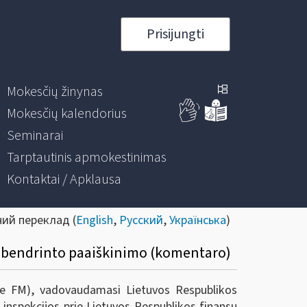
Prisijungti
Mokesčių žinynas
Mokesčių kalendorius
Seminarai
Tarptautinis apmokestinimas
Kontaktai / Apklausa
ний переклад (
English
,
Русский
,
Українська
)
pibendrinto paaiškinimo (komentaro)
prie FM), vadovaudamasi Lietuvos Respublikos
inspekcijos prie Lietuvos Respublikos finansų