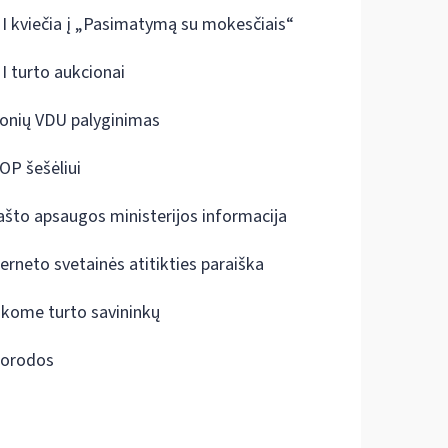
I kviečia į „Pasimatymą su mokesčiais“
I turto aukcionai
onių VDU palyginimas
OP šešėliui
ašto apsaugos ministerijos informacija
terneto svetainės atitikties paraiška
škome turto savininkų
orodos