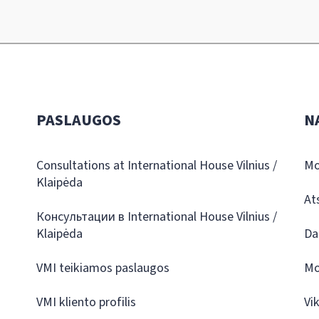
PASLAUGOS
N
Consultations at International House Vilnius /
Mo
Klaipėda
At
Консультации в International House Vilnius /
Klaipėda
Da
VMI teikiamos paslaugos
Mo
VMI kliento profilis
Vi