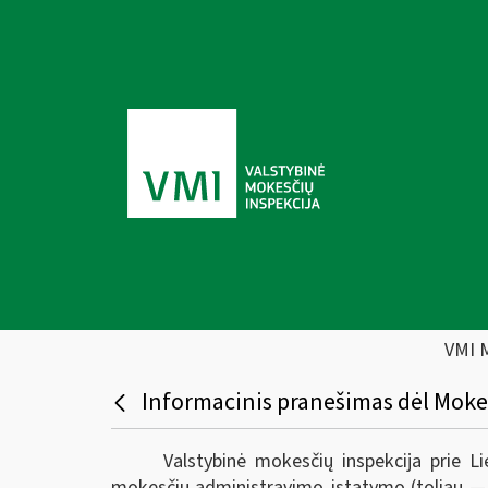
VMI 
Informacinis pranešimas dėl Moke
Valstybinė mokesčių inspekcija prie L
mokesčių administravimo įstatymo (toliau — M