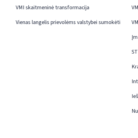
VMI skaitmeninė transformacija
VM
Vienas langelis prievolėms valstybei sumokėti
VM
Įm
ST
Kr
In
Ie
Nu