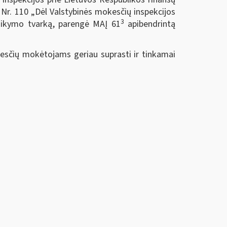
 Nr. 110 „Dėl Valstybinės mokesčių inspekcijos
3
taikymo tvarką, parengė MAĮ 61
apibendrintą
kesčių mokėtojams geriau suprasti ir tinkamai