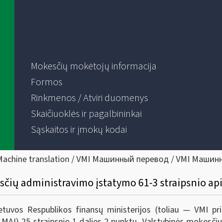
Mokesčių mokėtojų informacija
Formos
Rinkmenos / Atviri duomenys
Skaičiuoklės ir pagalbininkai
Sąskaitos ir įmokų kodai
Machine translation / VMI Машинный перевод / VMI Машин
sčių administravimo įstatymo 61-3 straipsnio a
ietuvos Respublikos finansų ministerijos (toliau — VMI 
AĮ) 25 straipsnio 1 dalies 2 punktu, Valstybinės mokesčių 