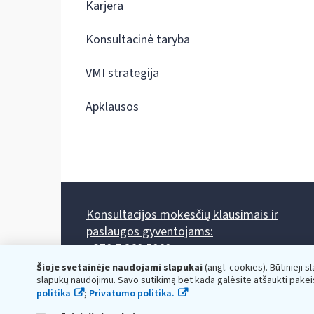
Karjera
Konsultacinė taryba
VMI strategija
Apklausos
Konsultacijos mokesčių klausimais ir
paslaugos gyventojams:
+370 5 260 5060
Darbo laikas: I-IV 8.00-17.00, V 8.00-15.45.
Šioje svetainėje naudojami slapukai
(angl. cookies). Būtinieji s
Prieššventinę dieną - viena valanda trumpiau.
slapukų naudojimu. Savo sutikimą bet kada galėsite atšaukti pakei
Kiekvieno mėnesio antrą penktadienį 8.00 val. - 12.00 val.
politika
;
Privatumo politika.
Mano VMI
Paklausimas per