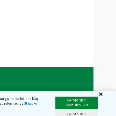
Uždar
t galite sutikti ir su kitų
PATVIRTINTI
iau informacijos
Slapukų
Visus slapukus
PATVIRTINTI