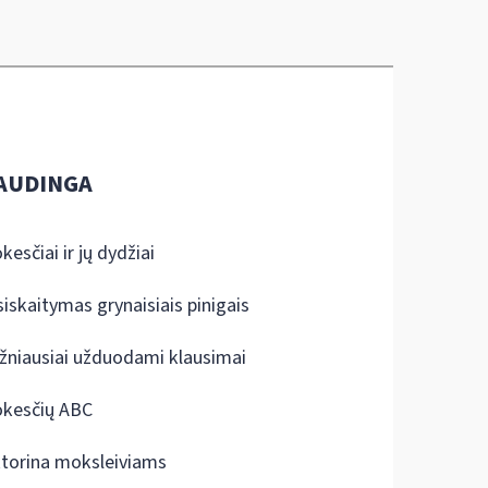
AUDINGA
kesčiai ir jų dydžiai
siskaitymas grynaisiais pinigais
žniausiai užduodami klausimai
kesčių ABC
ktorina moksleiviams