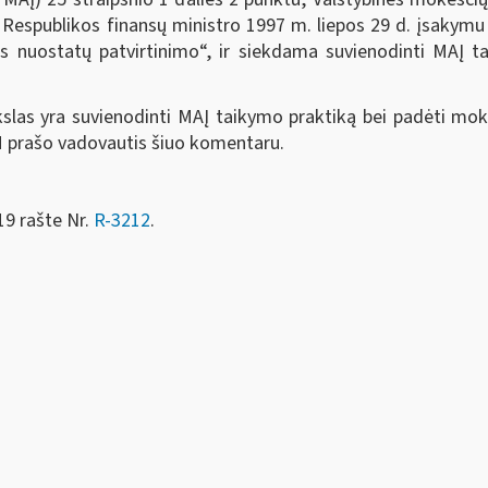
os Respublikos finansų ministro 1997 m. liepos 29 d. įsakymu
jos nuostatų patvirtinimo“, ir siekdama suvienodinti MAĮ 
kslas yra suvienodinti MAĮ taikymo praktiką bei padėti mo
 FM prašo vadovautis šiuo komentaru.
19 rašte Nr.
R-3212
.