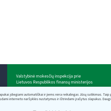
Valstybinė mokesčių inspekcija prie
Lietuvos Respublikos finansų ministerijos
Biudžetinė įstaiga. Juridinio asmens kodas — 188659752,
adresas: Vasario 16-osios g. 14, 01107 Vilnius, Lietuva,
lapukai įdiegiami automatiškai ir jiems nėra reikalingas Jūsų sutikimas. Taip pa
el.paštas:
vmi@vmi.lt
, E. pristatymo dėžutės adresas
sdami interneto naršyklės nustatymus ir ištrindami įrašytus slapukus. Daug
188659752
Duomenys apie Valstybinę mokesčių inspekciją prie
Lietuvos Respublikos finansų ministerijos kaupiami ir