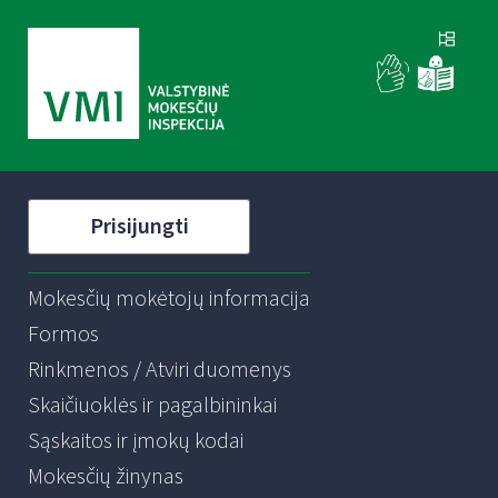
Prisijungti
Mokesčių mokėtojų informacija
Formos
Rinkmenos / Atviri duomenys
Skaičiuoklės ir pagalbininkai
Sąskaitos ir įmokų kodai
Mokesčių žinynas