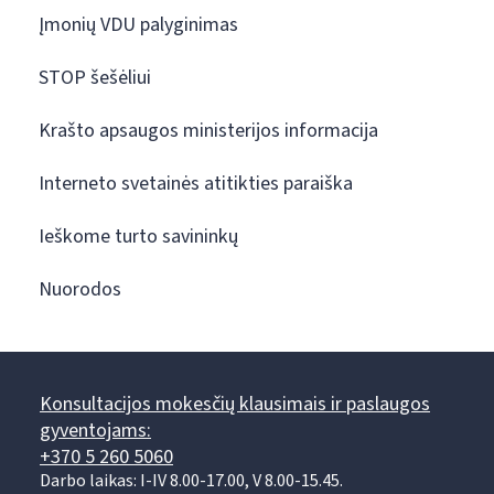
Įmonių VDU palyginimas
STOP šešėliui
Krašto apsaugos ministerijos informacija
Interneto svetainės atitikties paraiška
Ieškome turto savininkų
Nuorodos
Konsultacijos mokesčių klausimais ir paslaugos
gyventojams:
+370 5 260 5060
Darbo laikas: I-IV 8.00-17.00, V 8.00-15.45.