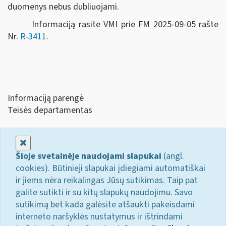
duomenys nebus dubliuojami.
Informaciją rasite VMI prie FM 2025-09-05 rašte
Nr.
R-3411
.
Informaciją parengė
Teisės departamentas
Uždaryti
Šioje svetainėje naudojami slapukai
(angl.
cookies). Būtinieji slapukai įdiegiami automatiškai
ir jiems nėra reikalingas Jūsų sutikimas. Taip pat
galite sutikti ir su kitų slapukų naudojimu. Savo
sutikimą bet kada galėsite atšaukti pakeisdami
interneto naršyklės nustatymus ir ištrindami