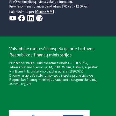
Prieššventinę dieną - viena valanda trumpiau.
Kiekvieno mėnesio antrą penktadienį 8.00 val. - 12.00 val.
Mano VMI
Paklausimas per
Valstybinė mokesčių inspekcija prie Lietuvos
Respublikos finansų ministerijos
Biudžetinė įstaiga. Juridinio asmens kodas — 188659752,
adresas: Vasario 16-osios g. 14, 01107 Vilnius, Lietuva, el.paštas:
vmi@vmi.lt
, E. pristatymo dėžutės adresas 188659752
Duomenys apie Valstybinę mokesčių inspekciją prie Lietuvos
Respublikos finansų ministerijos kaupiami ir saugomi Juridinių
asmenų registre