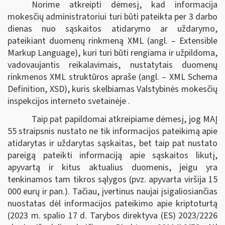
Norime atkreipti dėmesį, kad informacija
mokesčių administratoriui turi būti pateikta per 3 darbo
dienas nuo sąskaitos atidarymo ar uždarymo,
pateikiant duomenų rinkmeną XML (angl. – Extensible
Markup Language), kuri turi būti rengiama ir užpildoma,
vadovaujantis reikalavimais, nustatytais duomenų
rinkmenos XML struktūros apraše (angl. – XML Schema
Definition, XSD), kuris skelbiamas Valstybinės mokesčių
inspekcijos interneto svetainėje .
Taip pat papildomai atkreipiame dėmesį, jog MAĮ
55 straipsnis nustato ne tik informacijos pateikimą apie
atidarytas ir uždarytas sąskaitas, bet taip pat nustato
pareigą pateikti informaciją apie sąskaitos likutį,
apyvartą ir kitus aktualius duomenis, jeigu yra
tenkinamos tam tikros sąlygos (pvz. apyvarta viršija 15
000 eurų ir pan.). Tačiau, įvertinus naujai įsigaliosiančias
nuostatas dėl informacijos pateikimo apie kriptoturtą
(2023 m. spalio 17 d. Tarybos direktyva (ES) 2023/2226