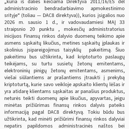
„kuria iš dalies keičiama Direktyva 2011/16/ES dėl
administracinio bendradarbiavimo apmokestinimo
srityje“ (toliau — DAC8 direktyva)), kurios įsigalios nuo
2026 m. sausio 1 d., ir vadovaudamiesi MAĮ 33
straipsnio 20 punktu , mokesčių administratorius
inicijuos Finansų rinkos dalyvio duomenų teikimo apie
asmens sąskaitų likučius, metines sąskaitų įplaukas ir
skolinius įsipareigojimus taisyklių pakeitimą. Šiuo
pakeitimu bus užtikrinta, kad kriptoturto paslaugų
teikėjams, su turtu susietų žetonų emitentams,
elektroninių pinigų žetonų emitentams, asmenims,
viešai siūlantiems ar prašantiems įtraukti į prekybą
kriptoturtą, kurie savo veikloje apskaito klientų lėšas ir
yra atidarę klientams sąskaitas ar panašius produktus,
neturės teikti duomenų apie likučius, apyvartas, jeigu
minėtas prižiūrimas finansų rinkos dalyvis pateiks
informaciją pagal DAC8 direktyvą. Tokiu būdu bus
užtikrinta, kad minėti prižiūrimi finansų rinkos dalyviai
nepatirs papildomos administracinės naštos bei