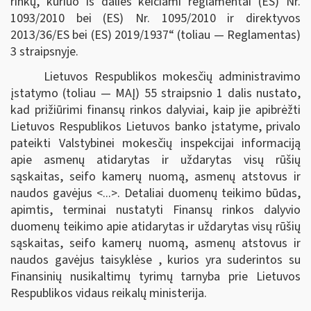
rinkų, kuriuo iš dalies keičiami reglamentai (ES) Nr.
1093/2010 bei (ES) Nr. 1095/2010 ir direktyvos
2013/36/ES bei (ES) 2019/1937“ (toliau — Reglamentas)
3 straipsnyje.
Lietuvos Respublikos mokesčių administravimo
įstatymo (toliau — MAĮ) 55 straipsnio 1 dalis nustato,
kad prižiūrimi finansų rinkos dalyviai, kaip jie apibrėžti
Lietuvos Respublikos Lietuvos banko įstatyme, privalo
pateikti Valstybinei mokesčių inspekcijai informaciją
apie asmenų atidarytas ir uždarytas visų rūšių
sąskaitas, seifo kamerų nuomą, asmenų atstovus ir
naudos gavėjus <...>. Detaliai duomenų teikimo būdas,
apimtis, terminai nustatyti Finansų rinkos dalyvio
duomenų teikimo apie atidarytas ir uždarytas visų rūšių
sąskaitas, seifo kamerų nuomą, asmenų atstovus ir
naudos gavėjus taisyklėse , kurios yra suderintos su
Finansinių nusikaltimų tyrimų tarnyba prie Lietuvos
Respublikos vidaus reikalų ministerija.