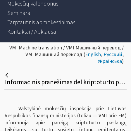
Mokesčių kalendorius
Seminarai
Tarptautinis apmokestinimas
Kontaktai / Apklausa
VMI Machine translation / VMI Машинный перевод /
VMI Машинний переклад (
English
,
Русский
,
Українська
)
Informacinis pranešimas dėl kriptoturto paslaugų teikėjų duomenų teikimo
Valstybinė mokesčių inspekcija prie Lietuvos
Respublikos finansų ministerijos (toliau — VMI prie FM)
informuoja apie pareigą kriptoturto paslaugų
teikėjams, su turtu susietų žetonų emitentams,