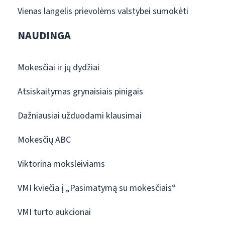
Vienas langelis prievolėms valstybei sumokėti
NAUDINGA
Mokesčiai ir jų dydžiai
Atsiskaitymas grynaisiais pinigais
Dažniausiai užduodami klausimai
Mokesčių ABC
Viktorina moksleiviams
VMI kviečia į „Pasimatymą su mokesčiais“
VMI turto aukcionai