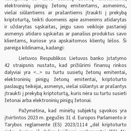
elektroninių pinigų žetonų emitentams, asmenims,
viešai siūlantiems ar prašantiems įtraukti į prekybą
kriptoturtą, teikti duomenis apie asmenims atidarytas
ir uždarytas sąskaitas, jeigu savo veikloje pastarieji
asmenys atidaro sąskaitas ar panašius produktus savo
klientams, kuriose yra apskaitomos klientų lėšos. Ši
pareiga kildinama, kadangi:
Lietuvos Respublikos Lietuvos banko įstatymo
42 straipsnis nustato, kad prižiūrimi finansų rinkos
dalyviai yra <...> su turtu susietų žetonų emitentai,
elektroninių pinigų žetonų emitentai, kriptoturto
paslaugų teikėjai, asmenys, viešai siūlantys ar prašantys
įtraukti į prekybą kriptoturtą, kuris nėra su turtu susieti
žetonai arba elektroninių pinigų žetonai.
Pažymėtina, kad minėtų subjektų sąvokos yra
įtvirtintos 2023 m. gegužės 31 d. Europos Parlamento ir
Tarybos reglamente (ES) 2023/1114 „dėl kriptoturto