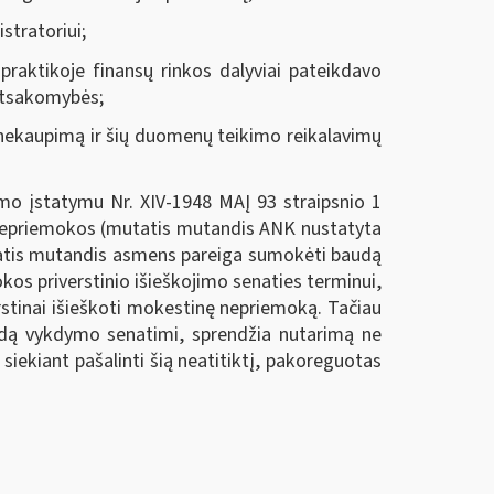
stratoriui;
 praktikoje finansų rinkos dalyviai pateikdavo
 atsakomybės;
ekaupimą ir šių duomenų teikimo reikalavimų
imo įstatymu Nr. XIV-1948 MAĮ 93 straipsnio 1
s nepriemokos (mutatis mutandis ANK nustatyta
mutatis mutandis asmens pareiga sumokėti baudą
kos priverstinio išieškojimo senaties terminui,
rstinai išieškoti mokestinę nepriemoką. Tačiau
audą vykdymo senatimi, sprendžia nutarimą ne
siekiant pašalinti šią neatitiktį, pakoreguotas