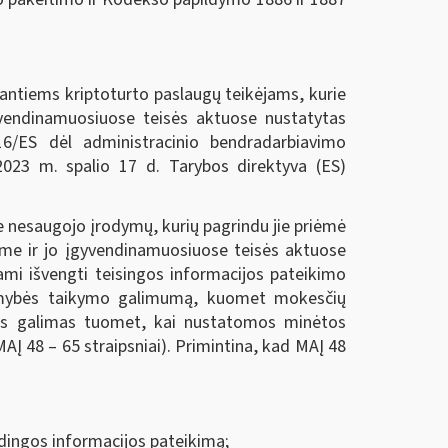
antiems kriptoturto paslaugų teikėjams, kurie
vendinamuosiuose teisės aktuose nustatytas
16/ES dėl administracinio bendradarbiavimo
 2023 m. spalio 17 d. Tarybos direktyva (ES)
 nesaugojo įrodymų, kurių pagrindu jie priėmė
yme ir jo įgyvendinamuosiuose teisės aktuose
dami išvengti teisingos informacijos pateikimo
komybės taikymo galimumą, kuomet mokesčių
ims galimas tuomet, kai nustatomos minėtos
AĮ 48 – 65 straipsniai). Primintina, kad MAĮ 48
idingos informacijos pateikimą;