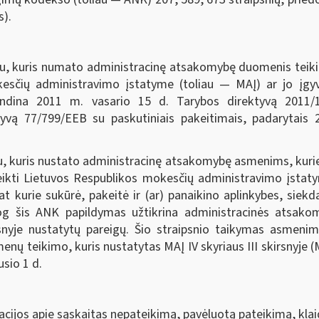
s).
iu, kuris numato administracinę atsakomybę duomenis teiki
esčių administravimo įstatyme (toliau — MAĮ) ar jo įgy
vendina 2011 m. vasario 15 d. Tarybos direktyvą 2011/
tyvą 77/799/EEB su paskutiniais pakeitimais, padarytais
u, kuris nustato administracinę atsakomybę asmenims, kurie
teikti Lietuvos Respublikos mokesčių administravimo įstat
pat kurie sukūrė, pakeitė ir (ar) panaikino aplinkybes, siek
 jog šis ANK papildymas užtikrina administracinės atsa
psnyje nustatytų pareigų. Šio straipsnio taikymas asmen
 teikimo, kuris nustatytas MAĮ IV skyriaus III skirsnyje (M
usio 1 d.
cijos apie sąskaitas nepateikimą, pavėluotą pateikimą, kla