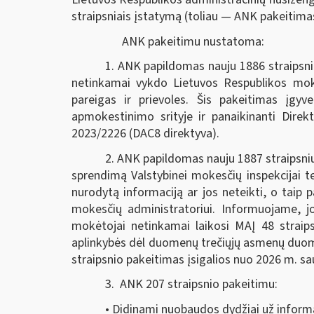
straipsniais įstatymą (toliau — ANK pakeitima
ANK pakeitimu nustatoma:
1. ANK papildomas nauju 1886 straipsn
netinkamai vykdo Lietuvos Respublikos mok
pareigas ir prievoles. Šis pakeitimas įgy
apmokestinimo srityje ir panaikinanti Direk
2023/2226 (DAC8 direktyva).
2. ANK papildomas nauju 1887 straipsni
sprendimą Valstybinei mokesčių inspekcijai 
nurodytą informaciją ar jos neteikti, o taip 
mokesčių administratoriui. Informuojame,
mokėtojai netinkamai laikosi MAĮ 48 strai
aplinkybės dėl duomenų trečiųjų asmenų duomenų
straipsnio pakeitimas įsigalios nuo 2026 m. sa
3. ANK 207 straipsnio pakeitimu:
• Didinami nuobaudos dydžiai už informa