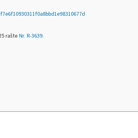
ct/1f7e6f10930311f0a8bbd1e98310677d
25 rašte
Nr. R-3639.