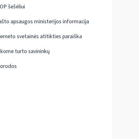
OP šešėliui
ašto apsaugos ministerijos informacija
terneto svetainės atitikties paraiška
škome turto savininkų
orodos