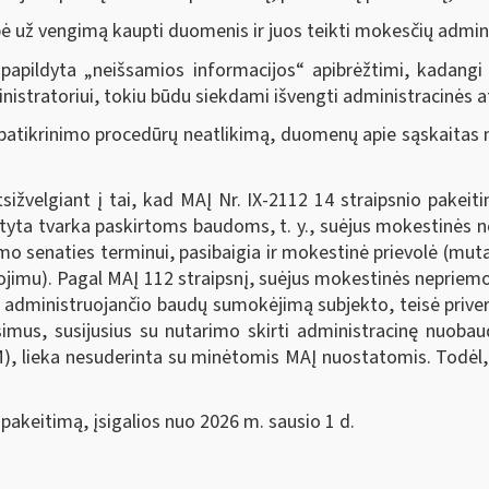
už vengimą kaupti duomenis ir juos teikti mokesčių admini
a papildyta „neišsamios informacijos“ apibrėžtimi, kadangi
nistratoriui, tokiu būdu siekdami išvengti administracinės
tikrinimo procedūrų neatlikimą, duomenų apie sąskaitas n
sižvelgiant į tai, kad MAĮ Nr. IX-2112 14 straipsnio pakeit
tatyta tvarka paskirtoms baudoms, t. y., suėjus mokestinė
jimo senaties terminui, pasibaigia ir mokestinė prievolė (
škojimu). Pagal MAĮ 112 straipsnį, suėjus mokestinės nepriemo
p administruojančio baudų sumokėjimą subjekto, teisė prive
usimus, susijusius su nutarimo skirti administracinę nuob
M), lieka nesuderinta su minėtomis MAĮ nuostatomis. Todėl, 
pakeitimą, įsigalios nuo 2026 m. sausio 1 d.