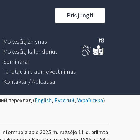
Prisijungti
Mokesčių žinynas
Mokesčių kalendorius
Seminarai
Tarptautinis apmokestinimas
Kontaktai / Apklausa
ний переклад (
English
,
Русский
,
Українська
)
) informuoja apie 2025 m. rugsėjo 11 d. priimtą
o pakeitimo ir Kodekso papildymo 1886 ir 1887