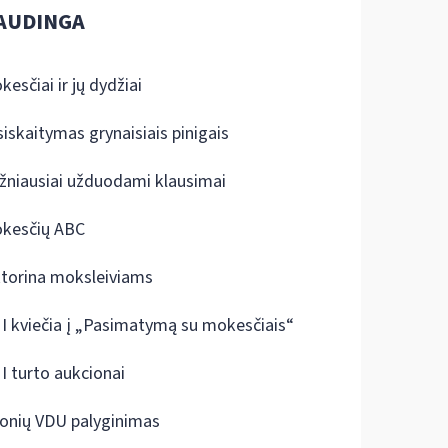
AUDINGA
kesčiai ir jų dydžiai
siskaitymas grynaisiais pinigais
žniausiai užduodami klausimai
kesčių ABC
ktorina moksleiviams
I kviečia į „Pasimatymą su mokesčiais“
I turto aukcionai
onių VDU palyginimas