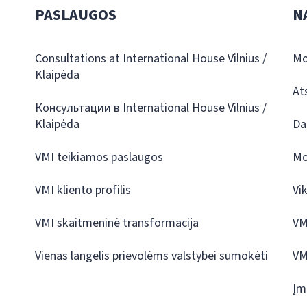
PASLAUGOS
N
Consultations at International House Vilnius /
Mo
Klaipėda
At
Консультации в International House Vilnius /
Klaipėda
Da
VMI teikiamos paslaugos
Mo
VMI kliento profilis
Vi
VMI skaitmeninė transformacija
VM
Vienas langelis prievolėms valstybei sumokėti
VM
Įm