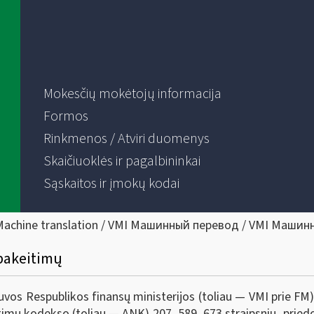
Mokesčių mokėtojų informacija
Formos
Rinkmenos / Atviri duomenys
Skaičiuoklės ir pagalbininkai
Sąskaitos ir įmokų kodai
Machine translation / VMI Машинный перевод / VMI Машин
pakeitimų
tuvos Respublikos finansų ministerijos (toliau — VMI prie FM
gimų kodekso (toliau — ANK) 207, 589, 673 straipsnių, pried