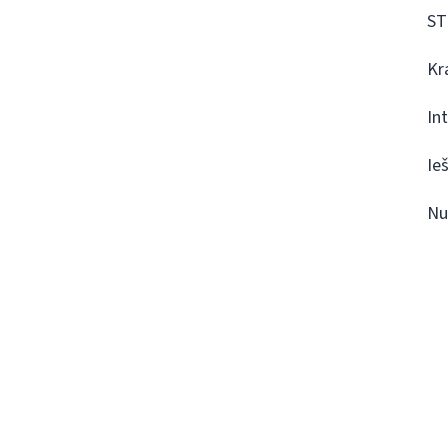
ST
Kr
In
Ie
Nu