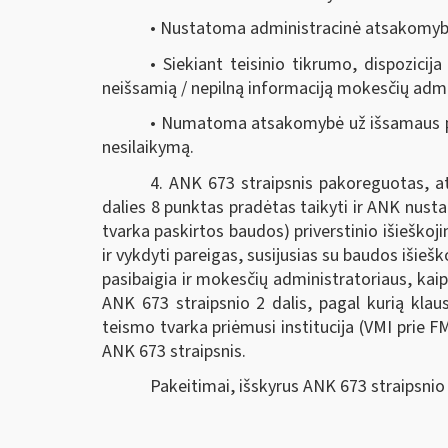
• Nustatoma administracinė atsakomybė 
• Siekiant teisinio tikrumo, dispozicij
neišsamią / nepilną informaciją mokesčių admi
• Numatoma atsakomybė už išsamaus pa
nesilaikymą.
4. ANK 673 straipsnis pakoreguotas, at
dalies 8 punktas pradėtas taikyti ir ANK nus
tvarka paskirtos baudos) priverstinio išieško
ir vykdyti pareigas, susijusias su baudos išie
pasibaigia ir mokesčių administratoriaus, kai
ANK 673 straipsnio 2 dalis, pagal kurią kla
teismo tvarka priėmusi institucija (VMI prie F
ANK 673 straipsnis.
Pakeitimai, išskyrus ANK 673 straipsnio 