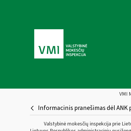
VMI 
Informacinis pranešimas dėl ANK 
Valstybinė mokesčių inspekcija prie Lie
Lietuvos Respublikos administracinių nusižen