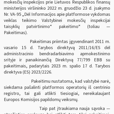
mokesčių inspekcijos prie Lietuvos Respublikos finansų
ministerijos viršininko 2022 m. gruodžio 23 d. įsakymo
Nr. VA-95 „Dėl Informacijos apie platformose vykdomas
veiklas teikimo Valstybinei mokesčių inspekcijai
taisyklių patvirtinimo“ pakeitimo“ (toliau —
Pakeitimas).
Pakeitimas priimtas įgyvendinant 2011 m.
vasario 15 d. Tarybos direktyvą 2011/16/ES dėl
administracinio bendradarbiavimo apmokestinimo
srityje ir panaikinančią Direktyvą 77/799 EBB su
pakeitimais, padarytais 2023 m. spalio 17 d. Tarybos
direktyva (ES) 2023/2226.
Pakeitimu nustatoma, kad valstybė narė,
siekdama pašalinti platformos operatorių iš centrinio
registro, tai gali atlikti tiesiogiai, nereikalaujant
Europos Komisijos papildomų veiksmų.
Taip pat įtraukiama nauja sąvoka —