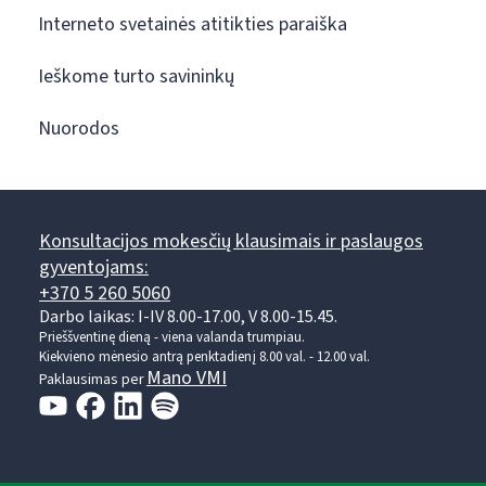
Interneto svetainės atitikties paraiška
Ieškome turto savininkų
Nuorodos
Konsultacijos mokesčių klausimais ir paslaugos
gyventojams:
+370 5 260 5060
Darbo laikas: I-IV 8.00-17.00, V 8.00-15.45.
Prieššventinę dieną - viena valanda trumpiau.
Kiekvieno mėnesio antrą penktadienį 8.00 val. - 12.00 val.
Mano VMI
Paklausimas per