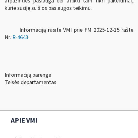
atpažinties paslauga bei atlikti tam tikri pakeitimai,
kurie susiję su šios paslaugos teikimu.
Informaciją rasite VMI prie FM 2025-12-15 rašte
Nr.
R-4643
.
Informaciją parengė
Teisės departamentas
APIE VMI