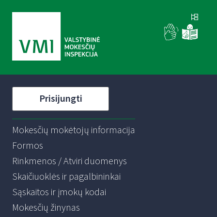
Prisijungti
Mokesčių mokėtojų informacija
Formos
Rinkmenos / Atviri duomenys
Skaičiuoklės ir pagalbininkai
Sąskaitos ir įmokų kodai
Mokesčių žinynas