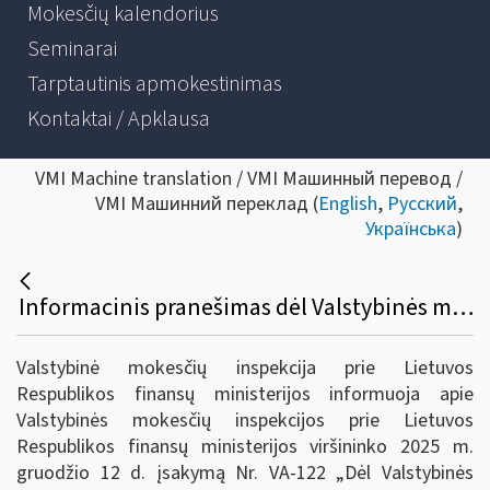
Mokesčių kalendorius
Seminarai
Tarptautinis apmokestinimas
Kontaktai / Apklausa
VMI Machine translation / VMI Машинный перевод /
VMI Машинний переклад (
English
,
Русский
,
Українська
)
Informacinis pranešimas dėl Valstybinės mokesčių inspekcijos prie Lietuvos Respublikos finansų ministerijos viršininko 2022 m. gruodžio 23 d. įsakymo Nr. VA-95 „Dėl informacijos apie platformose vykdomas veiklas teikimo valstybinei mokesčių inspekcijai taisyklių patvirtinimo“ pakeitimo
Valstybinė mokesčių inspekcija prie Lietuvos
Respublikos finansų ministerijos informuoja apie
Valstybinės mokesčių inspekcijos prie Lietuvos
Respublikos finansų ministerijos viršininko 2025 m.
gruodžio 12 d. įsakymą Nr. VA-122 „Dėl Valstybinės