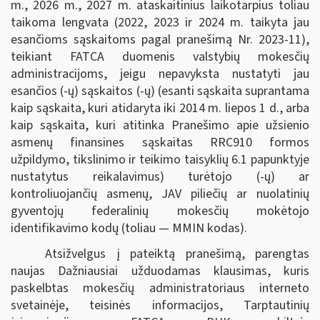
m., 2026 m., 2027 m. ataskaitinius laikotarpius toliau
taikoma lengvata (2022, 2023 ir 2024 m. taikyta jau
esančioms sąskaitoms pagal pranešimą Nr. 2023-11),
teikiant FATCA duomenis valstybių mokesčių
administracijoms, jeigu nepavyksta nustatyti jau
esančios (-ų) sąskaitos (-ų) (esanti sąskaita suprantama
kaip sąskaita, kuri atidaryta iki 2014 m. liepos 1 d., arba
kaip sąskaita, kuri atitinka Pranešimo apie užsienio
asmenų finansines sąskaitas RRC910 formos
užpildymo, tikslinimo ir teikimo taisyklių 6.1 papunktyje
nustatytus reikalavimus) turėtojo (-ų) ar
kontroliuojančių asmenų, JAV piliečių ar nuolatinių
gyventojų federalinių mokesčių mokėtojo
identifikavimo kodų (toliau — MMIN kodas).
Atsižvelgus į pateiktą pranešimą, parengtas
naujas Dažniausiai užduodamas klausimas, kuris
paskelbtas mokesčių administratoriaus interneto
svetainėje, teisinės informacijos, Tarptautinių