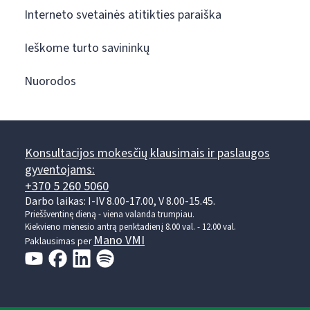
Interneto svetainės atitikties paraiška
Ieškome turto savininkų
Nuorodos
Konsultacijos mokesčių klausimais ir paslaugos
gyventojams:
+370 5 260 5060
Darbo laikas: I-IV 8.00-17.00, V 8.00-15.45.
Prieššventinę dieną - viena valanda trumpiau.
Kiekvieno mėnesio antrą penktadienį 8.00 val. - 12.00 val.
Mano VMI
Paklausimas per