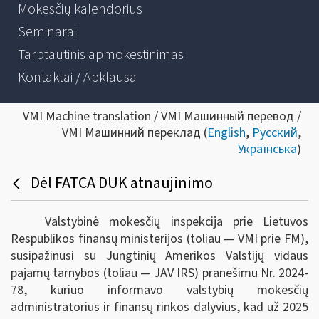
Mokesčių kalendorius
Seminarai
Tarptautinis apmokestinimas
Kontaktai / Apklausa
VMI Machine translation / VMI Машинный перевод /
VMI Машинний переклад (
English
,
Русский
,
Українська
)
Dėl FATCA DUK atnaujinimo
Valstybinė mokesčių inspekcija prie Lietuvos
Respublikos finansų ministerijos (toliau — VMI prie FM),
susipažinusi su Jungtinių Amerikos Valstijų vidaus
pajamų tarnybos (toliau — JAV IRS) pranešimu Nr. 2024-
78, kuriuo informavo valstybių mokesčių
administratorius ir finansų rinkos dalyvius, kad už 2025