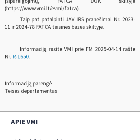
įsipareigojimų, FATCA DUK skiltyje
(https://www.vmi.lt/evmi/fatca).
Taip pat patalpinti JAV IRS pranešimai Nr. 2023-
11 ir 2024-78 FATCA teisinės bazės skiltyje.
Informaciją rasite VMI prie FM 2025-04-14 rašte
Nr.
R-1650
.
Informaciją parengė
Teisės departamentas
APIE VMI