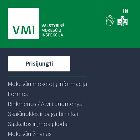
Prisijungti
Mokesčių mokėtojų informacija
Formos
Rinkmenos / Atviri duomenys
Skaičiuoklės ir pagalbininkai
Sąskaitos ir įmokų kodai
Mokesčių žinynas