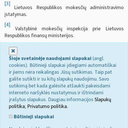
[3]
Lietuvos Respublikos mokesčių administravimo
įstatymas.
[4]
Valstybinė mokesčių inspekcija prie Lietuvos
Respublikos finansų ministerijos.
Uždaryti
Šioje svetainėje naudojami slapukai
(angl.
cookies). Būtinieji slapukai įdiegiami automatiškai
ir jiems nėra reikalingas Jūsų sutikimas. Taip pat
galite sutikti ir su kitų slapukų naudojimu. Savo
sutikimą bet kada galėsite atšaukti pakeisdami
interneto naršyklės nustatymus ir ištrindami
įrašytus slapukus. Daugiau informacijos
Slapukų
politika
;
Privatumo politika.
Būtinieji slapukai