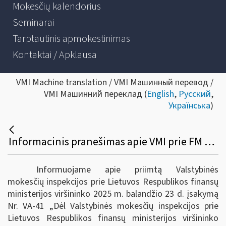
Mokesčių kalendorius
Seminarai
Tarptautinis apmokestinimas
Kontaktai / Apklausa
VMI Machine translation / VMI Машинный перевод /
VMI Машинний переклад (
English
,
Русский
,
Українська
)
Informacinis pranešimas apie VMI prie FM viršininko 2025 m. balandžio 23 d. įsakymą Nr. VA-41 „Dėl VMI prie FM viršininko 2022 m. gruodžio 23 d. įsakymo Nr. VA-95 „Dėl Informacijos apie platformose vykdomas veiklas teikimo Valstybinei mokesčių inspekcijai taisyklių patvirtinimo“ pakeitimo“
Informuojame apie priimtą Valstybinės
mokesčių inspekcijos prie Lietuvos Respublikos finansų
ministerijos viršininko 2025 m. balandžio 23 d. įsakymą
Nr. VA-41 „Dėl Valstybinės mokesčių inspekcijos prie
Lietuvos Respublikos finansų ministerijos viršininko