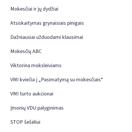
Mokesčiai ir jų dydžiai
Atsiskaitymas grynaisiais pinigais
Dažniausiai užduodami klausimai
Mokesčių ABC
Viktorina moksleiviams
VMI kviečia į „Pasimatymą su mokesčiais“
VMI turto aukcionai
Įmonių VDU palyginimas
STOP šešėliui