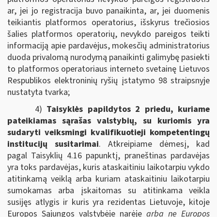
ar, jei jo registracija buvo panaikinta, ar, jei duomenis
teikiantis platformos operatorius, išskyrus trečiosios
šalies platformos operatorių, nevykdo pareigos teikti
informaciją apie pardavėjus, mokesčių administratorius
duoda privalomą nurodymą panaikinti galimybę pasiekti
to platformos operatoriaus interneto svetainę Lietuvos
Respublikos elektroninių ryšių įstatymo 98 straipsnyje
nustatyta tvarka;
4)
Taisyklės papildytos 2 priedu, kuriame
pateikiamas sąrašas valstybių, su kuriomis yra
sudaryti veiksmingi kvalifikuotieji kompetentingų
institucijų susitarimai
. Atkreipiame dėmesį, kad
pagal Taisyklių 4.16 papunktį, praneštinas pardavėjas
yra toks pardavėjas, kuris ataskaitiniu laikotarpiu vykdo
atitinkamą veiklą arba kuriam ataskaitiniu laikotarpiu
sumokamas arba įskaitomas su atitinkama veikla
susijęs atlygis ir kuris yra rezidentas Lietuvoje, kitoje
Europos Sąjungos valstybėje narėje
arba ne Europos