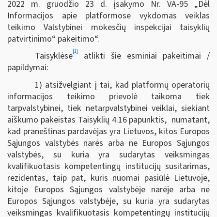
2022 m. gruodžio 23 d. įsakymo Nr. VA-95 „Dėl
Informacijos apie platformose vykdomas veiklas
teikimo Valstybinei mokesčių inspekcijai taisyklių
patvirtinimo“ pakeitimo“.
[1]
Taisyklėse
atlikti šie esminiai pakeitimai /
papildymai:
1) atsižvelgiant į tai, kad platformų operatorių
informacijos teikimo prievolė taikoma tiek
tarpvalstybinei, tiek netarpvalstybinei veiklai, siekiant
aiškumo pakeistas Taisyklių 4.16 papunktis, numatant,
kad praneštinas pardavėjas yra Lietuvos, kitos Europos
Sąjungos valstybės narės arba ne Europos Sąjungos
valstybės, su kuria yra sudarytas veiksmingas
kvalifikuotasis kompetentingų institucijų susitarimas,
rezidentas, taip pat, kuris nuomai pasiūlė Lietuvoje,
kitoje Europos Sąjungos valstybėje narėje arba ne
Europos Sąjungos valstybėje, su kuria yra sudarytas
veiksmingas kvalifikuotasis kompetentingų institucijų