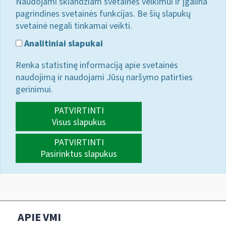
Naudojami sklandžiam svetainės veikimui ir įgalina
pagrindines svetainės funkcijas. Be šių slapukų
svetainė negali tinkamai veikti.
Analitiniai slapukai
Renka statistinę informaciją apie svetainės
naudojimą ir naudojami Jūsų naršymo patirties
gerinimui.
PATVIRTINTI
Visus slapukus
PATVIRTINTI
Pasirinktus slapukus
APIE VMI