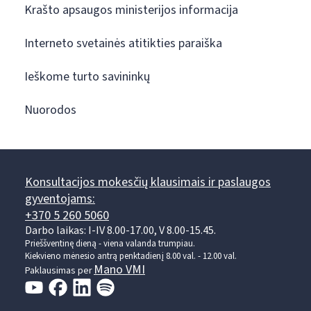
Krašto apsaugos ministerijos informacija
Interneto svetainės atitikties paraiška
Ieškome turto savininkų
Nuorodos
Konsultacijos mokesčių klausimais ir paslaugos
gyventojams:
+370 5 260 5060
Darbo laikas: I-IV 8.00-17.00, V 8.00-15.45.
Prieššventinę dieną - viena valanda trumpiau.
Kiekvieno mėnesio antrą penktadienį 8.00 val. - 12.00 val.
Mano VMI
Paklausimas per