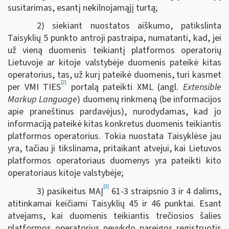
susitarimas, esantį nekilnojamąjį turtą;
2) siekiant nuostatos aiškumo, patikslinta
Taisyklių 5 punkto antroji pastraipa, numatanti, kad, jei
už vieną duomenis teikiantį platformos operatorių
Lietuvoje ar kitoje valstybėje duomenis pateikė kitas
operatorius, tas, už kurį pateikė duomenis, turi kasmet
[2]
per VMI TIES
portalą pateikti XML (angl.
Extensible
Markup Language
) duomenų rinkmeną (be informacijos
apie praneštinus pardavėjus), nurodydamas, kad jo
informaciją pateikė kitas konkretus duomenis teikiantis
platformos operatorius. Tokia nuostata Taisyklėse jau
yra, tačiau ji tikslinama, pritaikant atvejui, kai Lietuvos
platformos operatoriaus duomenys yra pateikti kito
operatoriaus kitoje valstybėje;
[3]
3) pasikeitus MAĮ
61-3 straipsnio 3 ir 4 dalims,
atitinkamai keičiami Taisyklių 45 ir 46 punktai. Esant
atvejams, kai duomenis teikiantis trečiosios šalies
platformos operatorius nevykdo pareigos registruotis