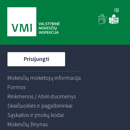
Prisijungti
Mokesčių mokėtojų informacija
Formos
Rinkmenos / Atviri duomenys
Skaičiuoklės ir pagalbininkai
Sąskaitos ir įmokų kodai
Mokesčių žinynas