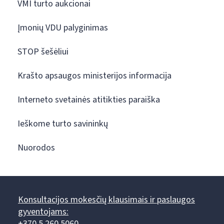
VMI turto aukcionai
Įmonių VDU palyginimas
STOP šešėliui
Krašto apsaugos ministerijos informacija
Interneto svetainės atitikties paraiška
Ieškome turto savininkų
Nuorodos
Konsultacijos mokesčių klausimais ir paslaugos
gyventojams:
+370 5 260 5060