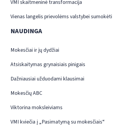
VMI skaitmeninė transformacija
Vienas langelis prievolėms valstybei sumokėti
NAUDINGA
Mokesčiai ir jų dydžiai
Atsiskaitymas grynaisiais pinigais
Dažniausiai užduodami klausimai
Mokesčių ABC
Viktorina moksleiviams
VMI kviečia į „Pasimatymą su mokesčiais“