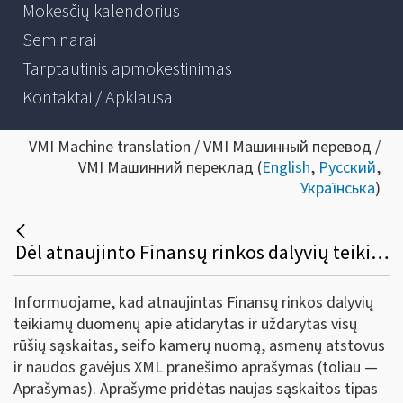
Mokesčių kalendorius
Seminarai
Tarptautinis apmokestinimas
Kontaktai / Apklausa
VMI Machine translation / VMI Машинный перевод /
VMI Машинний переклад (
English
,
Русский
,
Українська
)
Dėl atnaujinto Finansų rinkos dalyvių teikiamų duomenų apie atidarytas ir uždarytas visų rūšių sąskaitas, seifo kamerų nuomą, asmenų atstovus ir naudos gavėjus XML pranešimo aprašymo
Informuojame, kad atnaujintas Finansų rinkos dalyvių
teikiamų duomenų apie atidarytas ir uždarytas visų
rūšių sąskaitas, seifo kamerų nuomą, asmenų atstovus
ir naudos gavėjus XML pranešimo aprašymas (toliau —
Aprašymas). Aprašyme pridėtas naujas sąskaitos tipas