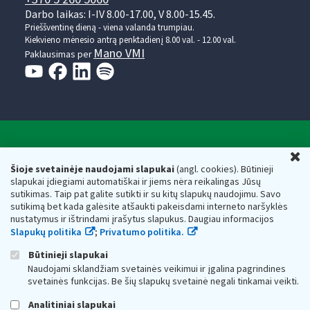
Darbo laikas: I-IV 8.00-17.00, V 8.00-15.45.
Prieššventinę dieną - viena valanda trumpiau.
Kiekvieno mėnesio antrą penktadienį 8.00 val. - 12.00 val.
Mano VMI
Paklausimas per
Valstybinė mokesčių inspekcija prie Lietuvos
U
Respublikos finansų ministerijos
Šioje svetainėje naudojami slapukai
(angl. cookies). Būtinieji
slapukai įdiegiami automatiškai ir jiems nėra reikalingas Jūsų
Biudžetinė įstaiga. Juridinio asmens kodas — 188659752,
sutikimas. Taip pat galite sutikti ir su kitų slapukų naudojimu. Savo
adresas: Vasario 16-osios g. 14, 01107 Vilnius, Lietuva, el.paštas:
sutikimą bet kada galėsite atšaukti pakeisdami interneto naršyklės
vmi@vmi.lt
, E. pristatymo dėžutės adresas 188659752
nustatymus ir ištrindami įrašytus slapukus. Daugiau informacijos
Duomenys apie Valstybinę mokesčių inspekciją prie Lietuvos
Slapukų politika
;
Privatumo politika.
Respublikos finansų ministerijos kaupiami ir saugomi Juridinių
asmenų registre
Būtinieji slapukai
Naudojami sklandžiam svetainės veikimui ir įgalina pagrindines
svetainės funkcijas. Be šių slapukų svetainė negali tinkamai veikti.
Analitiniai slapukai