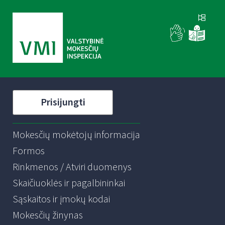
Prisijungti
Mokesčių mokėtojų informacija
Formos
Rinkmenos / Atviri duomenys
Skaičiuoklės ir pagalbininkai
Sąskaitos ir įmokų kodai
Mokesčių žinynas