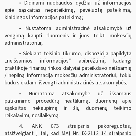
• Didinami nuobaudos dydžiai už informacijos
apie sąskaitas nepateikimą, pavėluotą pateikimą,
klaidingos informacijos pateikimą;
• Nustatoma administracinė atsakomybė už
vengimą kaupti duomenis ir juos teikti mokesčių
administratoriui;
• Siekiant teisinio tikrumo, dispozicija papildyta
„neišsamios informacijos“ apibrėžtimi, kadangi
praktikoje finansų rinkos dalyviai pateikdavo neišsamią
/ nepilną informaciją mokesčių administratoriui, tokiu
būdu siekdami išvengti administracinės atsakomybės;
• Numatoma atsakomybė už išsamaus
patikrinimo procedūrų neatlikimą, duomenų apie
sąskaitas nekaupimą ir šių duomenų teikimo
reikalavimų nesilaikymą.
4. ANK 673 straipsnis pakoreguotas,
atsižvelgiant į tai, kad MAĮ Nr. IX-2112 14 straipsnio