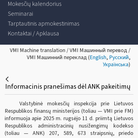
Mokesčių kalendorius
Seminarai
Tarptautinis apmokestinimas
Kontaktai / Apklausa
VMI Machine translation / VMI Машинный перевод /
VMI Машинний переклад (
English
,
Русский
,
Українська
)
Informacinis pranešimas dėl ANK pakeitimų
Valstybinė mokesčių inspekcija prie Lietuvos
Respublikos finansų ministerijos (toliau — VMI prie FM)
informuoja apie 2025 m. rugsėjo 11 d. priimtą Lietuvos
Respublikos administracinių nusižengimų kodekso
(toliau — ANK) 207, 589, 673 straipsnių, priedo