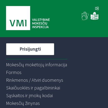
Prisijungti
Mokesčių mokėtojų informacija
Formos
Rinkmenos / Atviri duomenys
Skaičiuoklės ir pagalbininkai
Sąskaitos ir įmokų kodai
Mokesčių žinynas