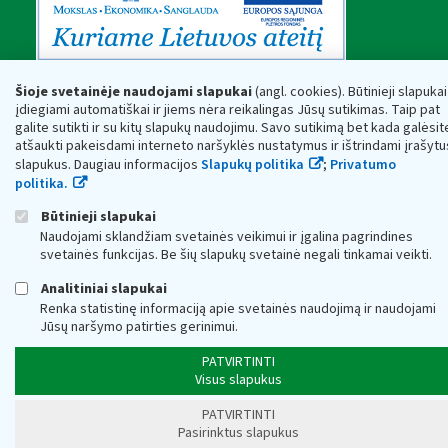
Šioje svetainėje naudojami slapukai
(angl. cookies). Būtinieji slapukai
įdiegiami automatiškai ir jiems nėra reikalingas Jūsų sutikimas. Taip pat
galite sutikti ir su kitų slapukų naudojimu. Savo sutikimą bet kada galėsit
atšaukti pakeisdami interneto naršyklės nustatymus ir ištrindami įrašytu
slapukus. Daugiau informacijos
Slapukų politika
;
Privatumo
politika.
Būtinieji slapukai
Naudojami sklandžiam svetainės veikimui ir įgalina pagrindines
svetainės funkcijas. Be šių slapukų svetainė negali tinkamai veikti.
Analitiniai slapukai
Renka statistinę informaciją apie svetainės naudojimą ir naudojami
Jūsų naršymo patirties gerinimui.
PATVIRTINTI
Visus slapukus
PATVIRTINTI
Pasirinktus slapukus