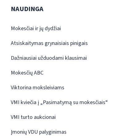
NAUDINGA
Mokesčiai ir jų dydžiai
Atsiskaitymas grynaisiais pinigais
Dažniausiai užduodami klausimai
Mokesčių ABC
Viktorina moksleiviams
VMI kviečia į „Pasimatymą su mokesčiais“
VMI turto aukcionai
Įmonių VDU palyginimas