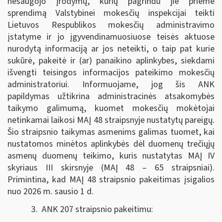
nesaugojo įrodymų, kurių pagrindu jie priėmė
sprendimą Valstybinei mokesčių inspekcijai teikti
Lietuvos Respublikos mokesčių administravimo
įstatyme ir jo įgyvendinamuosiuose teisės aktuose
nurodytą informaciją ar jos neteikti, o taip pat kurie
sukūrė, pakeitė ir (ar) panaikino aplinkybes, siekdami
išvengti teisingos informacijos pateikimo mokesčių
administratoriui. Informuojame, jog šis ANK
papildymas užtikrina administracinės atsakomybės
taikymo galimumą, kuomet mokesčių mokėtojai
netinkamai laikosi MAĮ 48 straipsnyje nustatytų pareigų.
Šio straipsnio taikymas asmenims galimas tuomet, kai
nustatomos minėtos aplinkybės dėl duomenų trečiųjų
asmenų duomenų teikimo, kuris nustatytas MAĮ IV
skyriaus III skirsnyje (MAĮ 48 – 65 straipsniai).
Primintina, kad MAĮ 48 straipsnio pakeitimas įsigalios
nuo 2026 m. sausio 1 d.
3. ANK 207 straipsnio pakeitimu: