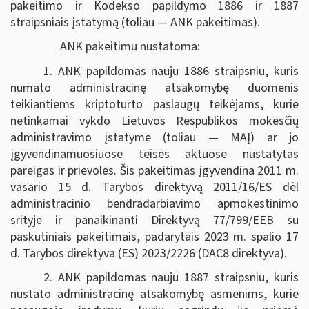
pakeitimo ir Kodekso papildymo 1886 ir 1887
straipsniais įstatymą (toliau — ANK pakeitimas).
ANK pakeitimu nustatoma:
1. ANK papildomas nauju 1886 straipsniu, kuris
numato administracinę atsakomybę duomenis
teikiantiems kriptoturto paslaugų teikėjams, kurie
netinkamai vykdo Lietuvos Respublikos mokesčių
administravimo įstatyme (toliau — MAĮ) ar jo
įgyvendinamuosiuose teisės aktuose nustatytas
pareigas ir prievoles. Šis pakeitimas įgyvendina 2011 m.
vasario 15 d. Tarybos direktyvą 2011/16/ES dėl
administracinio bendradarbiavimo apmokestinimo
srityje ir panaikinanti Direktyvą 77/799/EEB su
paskutiniais pakeitimais, padarytais 2023 m. spalio 17
d. Tarybos direktyva (ES) 2023/2226 (DAC8 direktyva).
2. ANK papildomas nauju 1887 straipsniu, kuris
nustato administracinę atsakomybę asmenims, kurie