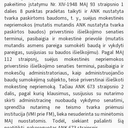
pakeitimo įstatymu Nr. XIV-1948 MAĮ 93 straipsnio 1
dalies 8 punktas pradėtas taikyti ir ANK nustatyta
tvarka paskirtoms baudoms, t. y., suėjus mokestinės
nepriemokos (mutatis mutandis ANK nustatyta tvarka
paskirtos baudos) priverstinio išieškojimo senaties
terminui, pasibaigia ir mokestinė prievolė (mutatis
mutandis asmens pareiga sumokėti baudą ir vykdyti
pareigas, susijusias su baudos išieškojimu). Pagal MAĮ
112 straipsnį, suėjus mokestinės nepriemokos
priverstinio išieškojimo senaties terminui, pasibaigia ir
mokesčių administratoriaus, kaip administruojančio
baudų sumokėjimą subjekto, teisė priverstinai išieškoti
mokestinę nepriemoką. Tačiau ANK 673 straipsnio 2
dalis, pagal kurią klausimus, susijusius su nutarimo
skirti administracinę nuobaudą vykdymo senatimi,
sprendžia nutarimą ne teismo tvarka priėmusi
institucija (VMI prie FM), lieka nesuderinta su minėtomis
MAĮ nuostatomis. Todėl, siekiant pašalinti šią
neatitiktį, pakoreguotas ANK 673 straipsnis.