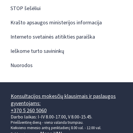
STOP šešėliui
Krašto apsaugos ministerijos informacija
Interneto svetainės atitikties paraiška
Ieškome turto savininkų
Nuorodos
Konsultacijos mokesčių klausimais ir paslaugos
gyventojams:
+370 5 260 5060
Darbo laikas: I-IV 8.00-17.00, V 8.00-15.45.
Prieššventinę dieną - viena valanda trumpiau.
Kiekvieno mėnesio antrą penktadienį 8.00 val. - 12.00 val.