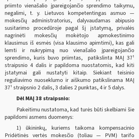
priimto vienašalio įpareigojančio sprendimo taikymu,
negalimi, t. y. Lietuvos kompetentingas asmuo —
mokesčių administratorius, dalyvaudamas abipusio
susitarimo procedūroje pagal šį įstatymą, privalės
nagrinėti mokesčių mokėtojo apmokestinimo
klausimus iš esmės (visa klausimo apimtimi), kas gali
lemti ir nukrypimą nuo vienašalio įpareigojančio
sprendimo, kuris buvo priimtas, patikslinta MAĮ 37¹
straipsnio 4 dalis ir papildoma nuostatomis, kad kiti
įstatymai gali nustatyti kitaip. Siekiant teisinio
reguliavimo nuoseklumo ir aiškumo patikslinama MAĮ
37¹ straipsnio 2 dalis, 3 dalies 2 punktas, 4 ir 5 dalys.
Dėl MAĮ 38 straipsnio:
Pakeitimu nustatoma, kad turės būti skelbiami šie
papildomi asmens duomenys:
1) ūkininkų, kuriems taikoma kompensacinio
Pridėtinės vertės mokesčio (toliau — PVM) tarifo