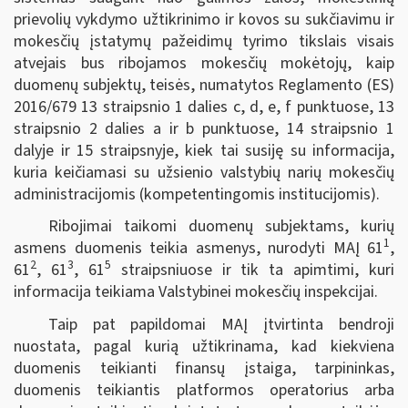
prievolių vykdymo užtikrinimo ir kovos su sukčiavimu ir
mokesčių įstatymų pažeidimų tyrimo tikslais visais
atvejais bus ribojamos mokesčių mokėtojų, kaip
duomenų subjektų, teisės, numatytos Reglamento (ES)
2016/679 13 straipsnio 1 dalies c, d, e, f punktuose, 13
straipsnio 2 dalies a ir b punktuose, 14 straipsnio 1
dalyje ir 15 straipsnyje, kiek tai susiję su informacija,
kuria keičiamasi su užsienio valstybių narių mokesčių
administracijomis (kompetentingomis institucijomis).
Ribojimai taikomi duomenų subjektams, kurių
1
asmens duomenis teikia asmenys, nurodyti MAĮ 61
,
2
3
5
61
, 61
, 61
straipsniuose ir tik ta apimtimi, kuri
informacija teikiama Valstybinei mokesčių inspekcijai.
Taip pat papildomai MAĮ įtvirtinta bendroji
nuostata, pagal kurią užtikrinama, kad kiekviena
duomenis teikianti finansų įstaiga, tarpininkas,
duomenis teikiantis platformos operatorius arba