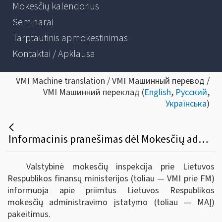
Mokesčių kalendorius
Seminarai
Tarptautinis apmokestinimas
Kontaktai / Apklausa
VMI Machine translation / VMI Машинный перевод /
VMI Машинний переклад (
English
,
Русский
,
Українська
)
Informacinis pranešimas dėl Mokesčių administravimo įstatymo pakeitimo
Valstybinė mokesčių inspekcija prie Lietuvos
Respublikos finansų ministerijos (toliau — VMI prie FM)
informuoja apie priimtus Lietuvos Respublikos
mokesčių administravimo įstatymo (toliau — MAĮ)
pakeitimus.