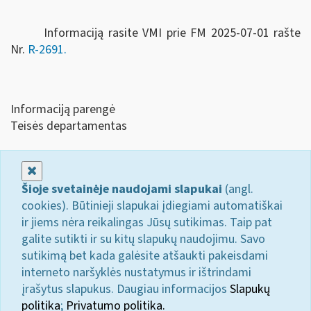
Informaciją rasite VMI prie FM 2025-07-01 rašte
Nr.
R-2691.
Informaciją parengė
Teisės departamentas
Uždaryti
Šioje svetainėje naudojami slapukai
(angl.
cookies). Būtinieji slapukai įdiegiami automatiškai
ir jiems nėra reikalingas Jūsų sutikimas. Taip pat
galite sutikti ir su kitų slapukų naudojimu. Savo
sutikimą bet kada galėsite atšaukti pakeisdami
interneto naršyklės nustatymus ir ištrindami
įrašytus slapukus. Daugiau informacijos
Slapukų
politika
;
Privatumo politika.