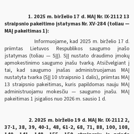
1. 2025 m. birželio 17 d. MAĮ Nr. IX-2112 13
straipsnio pakeitimo įstatymas Nr. XV-284 (toliau —
MAĮ pakeitimas 1):
Informuojame, kad 2025 m. birželio 17 d.
priimtas Lietuvos Respublikos saugumo įnašo
įstatymas (toliau — SĮĮ). SĮĮ nustato draudimo įmokų
apmokestinimo saugumo įnašu tvarką. Atsižvelgiant į
tai, kad saugumo įnašas administruojamas MAĮ
nustatyta tvarka (SĮĮ 10 straipsnio 1 dalis), priimtas MAĮ
13 straipsnio pakeitimas, kuris papildomas nauju MAĮ
administruojamu mokesčiu — saugumo įnašu. MAĮ
pakeitimas 1 įsigalios nuo 2026 m. sausio 1 d.
2. 2025 m. birželio 19 d. MAĮ Nr. IX-2112 2,
37-1, 38, 39, 40-1, 48, 61-2, 68, 71, 88, 100, 108,