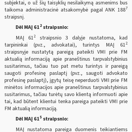
subjektai, o už šių taisyklių nesilaikymą asmenims bus
7
taikoma administracinė atsakomybė pagal ANK 188
straipsnį.
2
Dėl MAĮ 61
straipsnio:
2
MAĮ 61
straipsnio 3 dalyje nustatoma, kad
2
tarpininkai (pvz., advokatai), turintys MAĮ 61
straipsnyje nustatytą pareigą pateikti VMI prie FM
aktualią informaciją apie praneštinus tarpvalstybinius
susitarimus, tačiau tuo pat metu turintys ir pareigą
saugoti profesinę paslaptį (pvz., saugoti advokato
profesinę paslaptį), įgytų teisę neperduoti VMI prie FM
minėtos informacijos apie praneštinus tarpvalstybinius
susitarimus, tačiau turėtų savo klientą informuoti apie
tai, kad būtent klientui tenka pareiga pateikti VMI prie
FM aktualią informaciją.
5
Dėl MAĮ 61
straipsnio:
MAĮ nustatoma pareiga duomenis teikiantiems