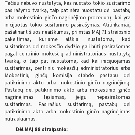
Tačiau nebuvo nustatyta, kas nustato tokio susitarimo
pasirašymo tvarką, taip pat nėra nuostatų dėl pastabų
arba mokestinio ginčo nagrinėjimo procedūrų, kai yra
inicijuotas tokio susitarimo pasirašymas. Atitinkamai,
pašalinant šiuos neaiškumus, priimtas MAĮ 71 straipsnio
pakeitimas, kuriame aiškiai nustatoma, kad
susitarimas dėl mokesčio dydžio gali būti pasirašomas
pagal centrinio mokesčių administratoriaus nustatytą
tvarką, o taip pat nustatoma, kad kai inicijuojamas
susitarimas, centrinis mokesčių administratorius arba
Mokestinių ginčų komisija stabdo pastabų dėl
patikrinimo akto arba mokestinio ginčo nagrinėjimą.
Pastabų dėl patikrinimo akto arba mokestinio ginčo
nagrinėjimas tęsiamas, jeigu nepasirašomas
susitarimas. Pasirašius susitarimą, pastabų dėl
patikrinimo akto arba mokestinio ginčo nagrinėjimas
nutraukiamas.
Dėl MAĮ 88 straipsnio: