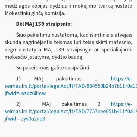
medžiagos kopijas dydžius ir mokėjimo tvarką nustato
Mokestinių ginčų komisija.
Dėl MAĮ 159 straipsnio:
Šiuo pakeitimu nustatoma, kad išimtiniais atvejais
skundą nagrinėjantis teismas turi teisę skirti mažesnio,
negu nustatyta MAĮ 139 straipsnyje ar specialiajame
mokesčio įstatyme, dydžio baudą.
Su pakeitimais galite susipažinti:
1) MAĮ pakeitimas 1
https://e-
seimas.lrs.lt/portal/legalAct/lt/TAD/884550b24b7b11f0a
jfwid=-ozdz6llmw
2) MAĮ pakeitimas 2
https://e-
seimas.lrs.lt/portal/legalAct/lt/TAD/7757eee051b411f0a
jfwid=-zyv0u2nq3