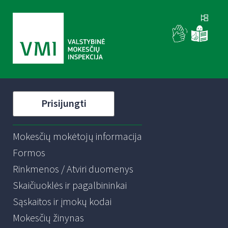
Prisijungti
Mokesčių mokėtojų informacija
Formos
Rinkmenos / Atviri duomenys
Skaičiuoklės ir pagalbininkai
Sąskaitos ir įmokų kodai
Mokesčių žinynas