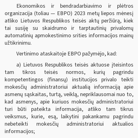
Ekonomikos ir bendradarbiavimo ir plėtros
organizacija (toliau — EBPO) 2023 metų liepos mėnesį
atliko Lietuvos Respublikos teisės aktų peržiūrą, kiek
tai susiję su skaidrumo ir tarptautinių privalomų
automatinių apmokestinimo srities informacijos mainų
užtikrinimu.
Vertinimo ataskaitoje EBPO pažymėjo, kad:
a) Lietuvos Respublikos teisės aktuose įteisintos
tam tikros teisės normos, kurių pagrindu
kompetentingos (finansų) institucijos privalo teikti
mokesčių administratoriui aktualią informaciją apie
asmenų sąskaitas, turtą, veiklą, nepriklausomai nuo to,
kad asmenys, apie kuriuos mokesčių administratoriui
turi būti pateikta informacija, atliko tam tikrus
veiksmus, kurie, esą, laikytini pakankamu pagrindu
nebeteikti mokesčių administratoriui aktualios
informacijos;