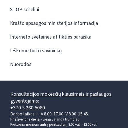
STOP šešėliui
Krašto apsaugos ministerijos informacija
Interneto svetainės atitikties paraiška
Ieškome turto savininkų
Nuorodos
Konsultacijos mokesčių klausimais ir paslaugos
gyventojams:
+370 5 260 5060
Darbo laikas: I-IV 8.00-17.00, V 8.00-15.45.
Prieššventinę dieną - viena valanda trumpiau.
Kiekvieno mėnesio antrą penktadienį 8.00 val. - 12.00 val.