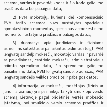
schema, vardas ir pavardė; kodas ir šio kodo galiojimo
pradžios data bei pabaigos data;
2) PVM mokėtojų, kuriems dėl kompensacinio
PVM tarifo schemos buvo nustatytas specialaus
apmokestinimo momentas, specialaus apmokestinimo
momento nustatymo pradžios ir pabaigos datos;
3) duomenys apie juridiniams ir fiziniams
asmenims suteiktus ar panaikintus leidimus steigti PVM
lengvatų sandėlį: mokesčių mokėtojo vardas ir pavardė
ar pavadinimas, centrinio mokesčių administratoriaus
priimto sprendimo data, šio sprendimo galiojimo
panaikinimo data, PVM lengvatų sandėlio adresas, PVM
lengvatų sandėlio veiklos pradžios ir pabaigos datos;
4) informacija, ar mokesčių mokėtojas (fizinis ar
juridinis asmuo) yra pasirinkęs taikyti smulkiojo verslo
schemą Lietuvoje pagal pridėtinės vertės mokesčio
įstatymą, bei smulkiojo verslo schemos pradžios ir