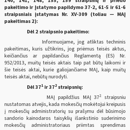
140, 141, 148, 155, 159 straipsnių ir priedo
pakeitimo ir Įstatymo papildymo 37-2, 61-5 ir 61-6
straipsniais įstatymas Nr. XV-309 (toliau — MAĮ
pakeitimas 2):
Dėl 2 straipsnio pakeitimo:
Informuojame, jog atliktas techninis
pakeitimas, kuris užtikrins, jog priėmus teisės aktus,
keičiančius ar papildančius Reglamentą (ES) Nr.
952/2013, muitų teisės aktais taip pat būtų laikomi ir
šie teisės aktai, kurie galiojančiame MAĮ, kaip muitų
teisės aktai, nebūtų nurodyti.
1
2
Dėl 37
ir 37
straipsnių:
2
MAĮ papildžius MAĮ 37
straipsniu
nustatomas atvejis, kada mokesčių mokėtojui kreipusis
į mokesčių administratorių su prašymu dėl būsimojo
sandorio kainodaros taisyklių išankstinio suderinimo
mokesčių administratoriaus priimtas sprendimas