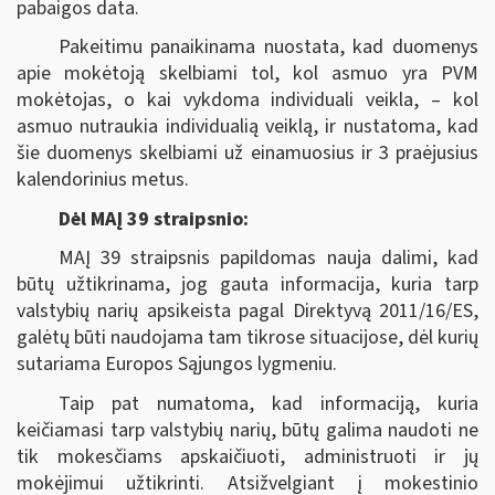
pabaigos data.
Pakeitimu panaikinama nuostata, kad duomenys
apie mokėtoją skelbiami tol, kol asmuo yra PVM
mokėtojas, o kai vykdoma individuali veikla, ‒ kol
asmuo nutraukia individualią veiklą, ir nustatoma, kad
šie duomenys skelbiami už einamuosius ir 3 praėjusius
kalendorinius metus.
Dėl MAĮ 39 straipsnio:
MAĮ 39 straipsnis papildomas nauja dalimi, kad
būtų užtikrinama, jog gauta informacija, kuria tarp
valstybių narių apsikeista pagal Direktyvą 2011/16/ES,
galėtų būti naudojama tam tikrose situacijose, dėl kurių
sutariama Europos Sąjungos lygmeniu.
Taip pat numatoma, kad informaciją, kuria
keičiamasi tarp valstybių narių, būtų galima naudoti ne
tik mokesčiams apskaičiuoti, administruoti ir jų
mokėjimui užtikrinti. Atsižvelgiant į mokestinio