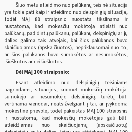
Šiuo metu atleidimo nuo palūkanų teisinė situacija
yra tokia pati kaip ir atleidimo nuo delspinigių situacija,
todėl MAĮ 88 straipsnio nuostata tikslinama ir
nustatoma, kad mokesčių mokėtoją atleisti nuo
palūkanų, padidintų palūkanų, palūkanų delspinigių ar jų
dalies galima tais atvejais, kai šios palūkanos buvo
skaičiuojamos (apskaičiuotos), nepriklausomai nuo to,
ar šios palūkanos buvo sumokėtos ar nesumokėtos,
išieškotos ar neišieškotos.
Dėl MAĮ 100 straipsnio:
Esant atleidimo nuo delspinigių teisiniams
pagrindams, situacijos, kuomet mokesčių mokėtojai
sumokėjo ar nesumokėjo delspinigių, turėtų būti
vertinama vienodai, neatsižvelgiant į tai, ar įvykdoma
mokestinė prievolė, todėl pakeistas MAĮ 100 straipsnis
ir nustatoma, kad mokesčių mokėtojas gali būti
atleidžiamas nuo skaičiuojamų (apskaičiuotų)