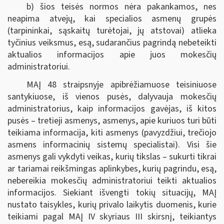
b) šios teisės normos nėra pakankamos, nes
neapima atvejų, kai specialios asmenų grupės
(tarpininkai, sąskaitų turėtojai, jų atstovai) atlieka
tyčinius veiksmus, esą, sudarančius pagrindą nebeteikti
aktualios informacijos apie juos mokesčių
administratoriui.
MAĮ 48 straipsnyje apibrėžiamuose teisiniuose
santykiuose, iš vienos pusės, dalyvauja mokesčių
administratorius, kaip informacijos gavėjas, iš kitos
pusės – tretieji asmenys, asmenys, apie kuriuos turi būti
teikiama informacija, kiti asmenys (pavyzdžiui, trečiojo
asmens informacinių sistemų specialistai). Visi šie
asmenys gali vykdyti veikas, kurių tikslas – sukurti tikrai
ar tariamai reikšmingas aplinkybes, kurių pagrindu, esą,
nebereikia mokesčių administratoriui teikti aktualios
informacijos. Siekiant išvengti tokių situacijų, MAĮ
nustato taisykles, kurių privalo laikytis duomenis, kurie
teikiami pagal MAĮ IV skyriaus III skirsnį, teikiantys