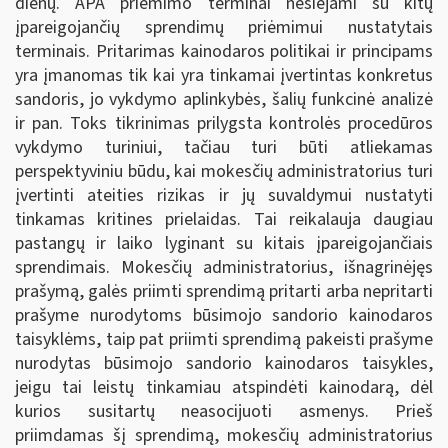
dienų. APA priėmimo terminai nesiejami su kitų
įpareigojančių sprendimų priėmimui nustatytais
terminais. Pritarimas kainodaros politikai ir principams
yra įmanomas tik kai yra tinkamai įvertintas konkretus
sandoris, jo vykdymo aplinkybės, šalių funkcinė analizė
ir pan. Toks tikrinimas prilygsta kontrolės procedūros
vykdymo turiniui, tačiau turi būti atliekamas
perspektyviniu būdu, kai mokesčių administratorius turi
įvertinti ateities rizikas ir jų suvaldymui nustatyti
tinkamas kritines prielaidas. Tai reikalauja daugiau
pastangų ir laiko lyginant su kitais įpareigojančiais
sprendimais. Mokesčių administratorius, išnagrinėjęs
prašymą, galės priimti sprendimą pritarti arba nepritarti
prašyme nurodytoms būsimojo sandorio kainodaros
taisyklėms, taip pat priimti sprendimą pakeisti prašyme
nurodytas būsimojo sandorio kainodaros taisykles,
jeigu tai leistų tinkamiau atspindėti kainodarą, dėl
kurios susitartų neasocijuoti asmenys. Prieš
priimdamas šį sprendimą, mokesčių administratorius