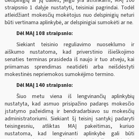
delspinigių ar jų dalies, jeigu yra atitinkami, MAĮ 100
straipsnio 1 dalyje nustatyti, teisiniai pagrindai. Todėl
atleidžiant mokesčių mokėtojus nuo delspinigių neturi
būti vertinama aplinkybė, ar delspinigiai sumokėti ar ne.
Dėl MAĮ 108 straipsnio:
Siekiant teisinio reguliavimo nuoseklumo ir
aiškumo nustatoma, kad priverstinio išieškojimo
senaties terminas prasideda iš naujo ir tuo atveju, kai
priimamas sprendimas neatidėti arba neišdėstyti
mokestinės nepriemokos sumokėjimo termino.
Dėl MAĮ 140 straipsnio:
Šiuo metu viena iš lengvinančių aplinkybių
nustatyta, kad asmuo prisipažino padaręs mokesčio
įstatymo pažeidimą ir bendradarbiavo su mokesčių
administratoriumi. Siekiant šį teisinį santykį padaryti
teisingesniu, atliktas MAĮ pakeitimas, kuriuo
nustatoma, kad lengvinanti aplinkybė gali būti