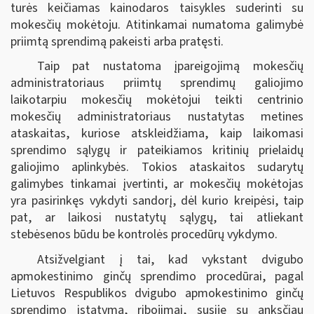
turės keičiamas kainodaros taisykles suderinti su
mokesčių mokėtoju. Atitinkamai numatoma galimybė
priimtą sprendimą pakeisti arba pratęsti.
Taip pat nustatoma įpareigojimą mokesčių
administratoriaus priimtų sprendimų galiojimo
laikotarpiu mokesčių mokėtojui teikti centrinio
mokesčių administratoriaus nustatytas metines
ataskaitas, kuriose atskleidžiama, kaip laikomasi
sprendimo sąlygų ir pateikiamos kritinių prielaidų
galiojimo aplinkybės. Tokios ataskaitos sudarytų
galimybes tinkamai įvertinti, ar mokesčių mokėtojas
yra pasirinkęs vykdyti sandorį, dėl kurio kreipėsi, taip
pat, ar laikosi nustatytų sąlygų, tai atliekant
stebėsenos būdu be kontrolės procedūrų vykdymo.
Atsižvelgiant į tai, kad vykstant dvigubo
apmokestinimo ginčų sprendimo procedūrai, pagal
Lietuvos Respublikos dvigubo apmokestinimo ginčų
sprendimo įstatymą, ribojimai, susiję su anksčiau