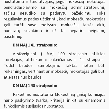
nustatoma ir tais atvejais, jeigu mokesčių mokėtojas
bendradarbiavimo su mokesčių administratoriumi,
tačiau nesutiko su padarytu pažeidimu. Toks
reguliavimus padės užtikrinti, kad mokesčių mokėtojas
gali turėti savo motyvus, mokesčių teisės aktų
nuostatų suvokimą ir už tai nepatirs neigiamų
pasekmių.
Dėl MAĮ 141 straipsnio:
Atsižvelgiant į MAĮ 100 straipsnio atliktas
korekcijas, atitinkamai pakeičiamas ir šis straipsnis.
Todėl baudos sumokėjimo faktas neturi būti
reikšmingas, vertinant ar mokesčių mokėtojas gali būti
atleistas nuo baudos.
Dėl MAĮ 148 straipsnio:
Pakeitimu nustatoma Mokestinių ginčų komisijos
nario paskyrimo tvarka, kriterijai ir kiti su einamomis
funkcijomis susijusios nuostatos.