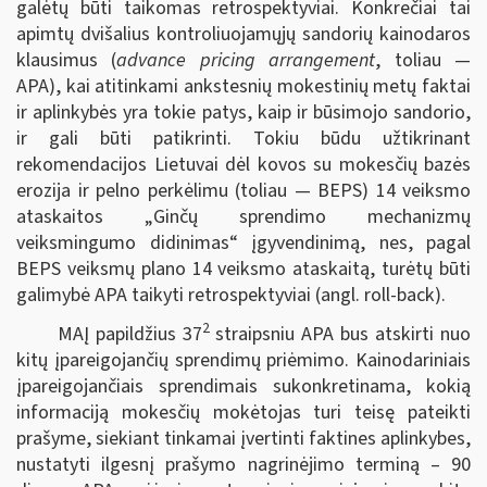
galėtų būti taikomas retrospektyviai. Konkrečiai tai
apimtų dvišalius kontroliuojamųjų sandorių kainodaros
klausimus (
advance pricing arrangement
, toliau —
APA), kai atitinkami ankstesnių mokestinių metų faktai
ir aplinkybės yra tokie patys, kaip ir būsimojo sandorio,
ir gali būti patikrinti. Tokiu būdu užtikrinant
rekomendacijos Lietuvai dėl kovos su mokesčių bazės
erozija ir pelno perkėlimu (toliau — BEPS) 14 veiksmo
ataskaitos „Ginčų sprendimo mechanizmų
veiksmingumo didinimas“ įgyvendinimą, nes, pagal
BEPS veiksmų plano 14 veiksmo ataskaitą, turėtų būti
galimybė APA taikyti retrospektyviai (angl. roll-back).
2
MAĮ papildžius 37
straipsniu APA bus atskirti nuo
kitų įpareigojančių sprendimų priėmimo. Kainodariniais
įpareigojančiais sprendimais sukonkretinama, kokią
informaciją mokesčių mokėtojas turi teisę pateikti
prašyme, siekiant tinkamai įvertinti faktines aplinkybes,
nustatyti ilgesnį prašymo nagrinėjimo terminą – 90