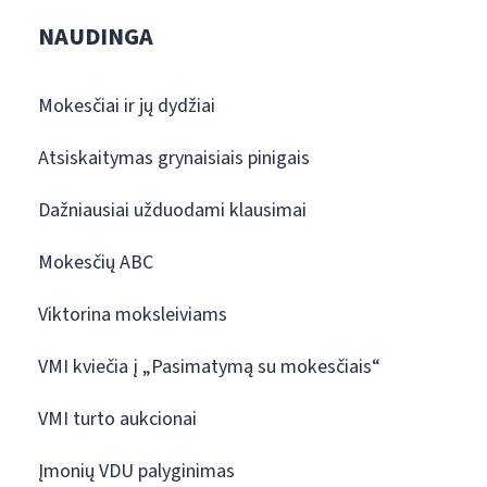
NAUDINGA
Mokesčiai ir jų dydžiai
Atsiskaitymas grynaisiais pinigais
Dažniausiai užduodami klausimai
Mokesčių ABC
Viktorina moksleiviams
VMI kviečia į „Pasimatymą su mokesčiais“
VMI turto aukcionai
Įmonių VDU palyginimas