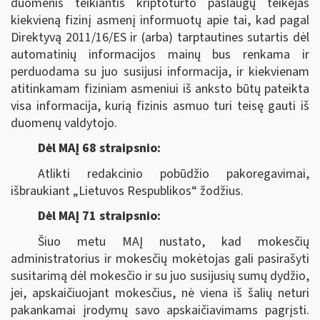
duomenis teikiantis kriptoturto paslaugų teikėjas
kiekvieną fizinį asmenį informuotų apie tai, kad pagal
Direktyvą 2011/16/ES ir (arba) tarptautines sutartis dėl
automatinių informacijos mainų bus renkama ir
perduodama su juo susijusi informacija, ir kiekvienam
atitinkamam fiziniam asmeniui iš anksto būtų pateikta
visa informacija, kurią fizinis asmuo turi teisę gauti iš
duomenų valdytojo.
Dėl MAĮ 68 straipsnio:
Atlikti redakcinio pobūdžio pakoregavimai,
išbraukiant „Lietuvos Respublikos“ žodžius.
Dėl MAĮ 71 straipsnio:
Šiuo metu MAĮ nustato, kad mokesčių
administratorius ir mokesčių mokėtojas gali pasirašyti
susitarimą dėl mokesčio ir su juo susijusių sumų dydžio,
jei, apskaičiuojant mokesčius, nė viena iš šalių neturi
pakankamai įrodymų savo apskaičiavimams pagrįsti.