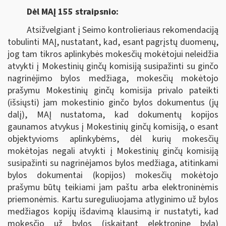
Dėl MAĮ 155 straipsnio:
Atsižvelgiant į Seimo kontrolieriaus rekomendaciją
tobulinti MAĮ, nustatant, kad, esant pagrįstų duomenų,
jog tam tikros aplinkybės mokesčių mokėtojui neleidžia
atvykti į Mokestinių ginčų komisiją susipažinti su ginčo
nagrinėjimo bylos medžiaga, mokesčių mokėtojo
prašymu Mokestinių ginčų komisija privalo pateikti
(išsiųsti) jam mokestinio ginčo bylos dokumentus (jų
dalį), MAĮ nustatoma, kad dokumentų kopijos
gaunamos atvykus į Mokestinių ginčų komisiją, o esant
objektyvioms aplinkybėms, dėl kurių mokesčių
mokėtojas negali atvykti į Mokestinių ginčų komisiją
susipažinti su nagrinėjamos bylos medžiaga, atitinkami
bylos dokumentai (kopijos) mokesčių mokėtojo
prašymu būtų teikiami jam paštu arba elektroninėmis
priemonėmis. Kartu sureguliuojama atlyginimo už bylos
medžiagos kopijų išdavimą klausimą ir nustatyti, kad
mokesčio už bylos (įskaitant elektroninę bylą)