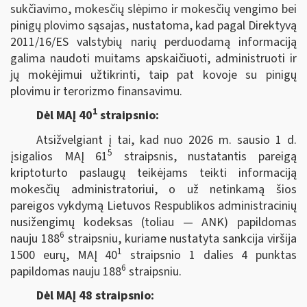
sukčiavimo, mokesčių slėpimo ir mokesčių vengimo bei
pinigų plovimo sąsajas, nustatoma, kad pagal Direktyvą
2011/16/ES valstybių narių perduodamą informaciją
galima naudoti muitams apskaičiuoti, administruoti ir
jų mokėjimui užtikrinti, taip pat kovoje su pinigų
plovimu ir terorizmo finansavimu.
1
Dėl MAĮ 40
straipsnio:
Atsižvelgiant į tai, kad nuo 2026 m. sausio 1 d.
5
įsigalios MAĮ 61
straipsnis, nustatantis pareigą
kriptoturto paslaugų teikėjams teikti informaciją
mokesčių administratoriui, o už netinkamą šios
pareigos vykdymą Lietuvos Respublikos administracinių
nusižengimų kodeksas (toliau — ANK) papildomas
6
nauju 188
straipsniu, kuriame nustatyta sankcija viršija
1
1500 eurų, MAĮ 40
straipsnio 1 dalies 4 punktas
6
papildomas nauju 188
straipsniu.
Dėl MAĮ 48 straipsnio: