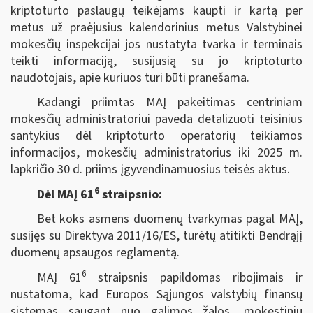
kriptoturto paslaugų teikėjams kaupti ir kartą per
metus už praėjusius kalendorinius metus Valstybinei
mokesčių inspekcijai jos nustatyta tvarka ir terminais
teikti informaciją, susijusią su jo kriptoturto
naudotojais, apie kuriuos turi būti pranešama.
Kadangi priimtas MAĮ pakeitimas centriniam
mokesčių administratoriui paveda detalizuoti teisinius
santykius dėl kriptoturto operatorių teikiamos
informacijos, mokesčių administratorius iki 2025 m.
lapkričio 30 d. priims įgyvendinamuosius teisės aktus.
6
Dėl MAĮ 61
straipsnio:
Bet koks asmens duomenų tvarkymas pagal MAĮ,
susijęs su Direktyva 2011/16/ES, turėtų atitikti Bendrąjį
duomenų apsaugos reglamentą.
6
MAĮ 61
straipsnis papildomas ribojimais ir
nustatoma, kad Europos Sąjungos valstybių finansų
sistemas saugant nuo galimos žalos, mokestinių