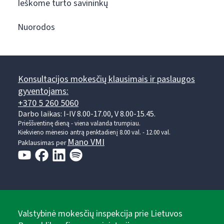
Ieškome turto savininkų
Nuorodos
Konsultacijos mokesčių klausimais ir paslaugos
gyventojams:
+370 5 260 5060
Darbo laikas: I-IV 8.00-17.00, V 8.00-15.45.
Prieššventinę dieną - viena valanda trumpiau.
Kiekvieno mėnesio antrą penktadienį 8.00 val. - 12.00 val.
Mano VMI
Paklausimas per
Valstybinė mokesčių inspekcija prie Lietuvos