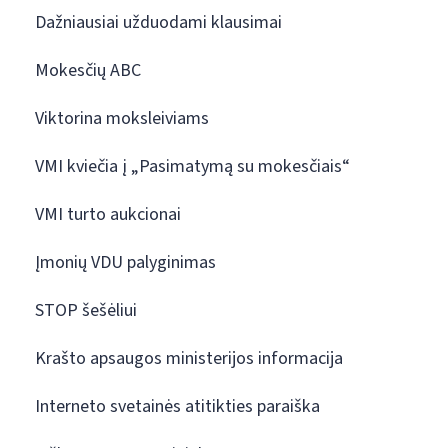
Dažniausiai užduodami klausimai
Mokesčių ABC
Viktorina moksleiviams
VMI kviečia į „Pasimatymą su mokesčiais“
VMI turto aukcionai
Įmonių VDU palyginimas
STOP šešėliui
Krašto apsaugos ministerijos informacija
Interneto svetainės atitikties paraiška