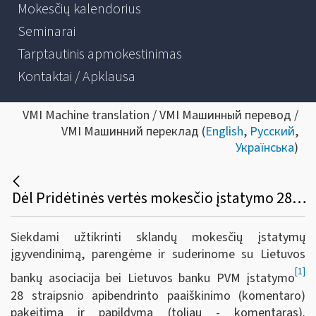
Mokesčių kalendorius
Seminarai
Tarptautinis apmokestinimas
Kontaktai / Apklausa
VMI Machine translation / VMI Машинный перевод /
VMI Машинний переклад (
English
,
Русский
,
Українська
)
Dėl Pridėtinės vertės mokesčio įstatymo 28 straipsnio komentaro pakeitimo ir papildymo
Siekdami užtikrinti sklandų mokesčių įstatymų
įgyvendinimą, parengėme ir suderinome su Lietuvos
[1]
bankų asociacija bei Lietuvos banku PVM įstatymo
28 straipsnio apibendrinto paaiškinimo (komentaro)
pakeitimą ir papildymą (toliau - komentaras).