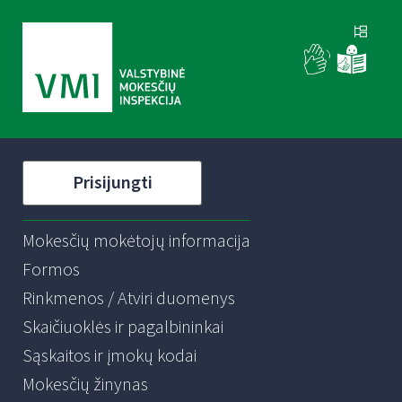
Prisijungti
Mokesčių mokėtojų informacija
Formos
Rinkmenos / Atviri duomenys
Skaičiuoklės ir pagalbininkai
Sąskaitos ir įmokų kodai
Mokesčių žinynas