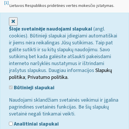
[1]
Lietuvos Respublikos pridėtinės vertės mokesčio įstatymas.
Uždaryti
Šioje svetainėje naudojami slapukai
(angl.
cookies). Būtinieji slapukai įdiegiami automatiškai
ir jiems nėra reikalingas Jūsų sutikimas. Taip pat
galite sutikti ir su kitų slapukų naudojimu. Savo
sutikimą bet kada galėsite atšaukti pakeisdami
interneto naršyklės nustatymus ir ištrindami
įrašytus slapukus. Daugiau informacijos
Slapukų
politika
;
Privatumo politika.
Būtinieji slapukai
Naudojami sklandžiam svetainės veikimui ir įgalina
pagrindines svetainės funkcijas. Be šių slapukų
svetainė negali tinkamai veikti.
Analitiniai slapukai