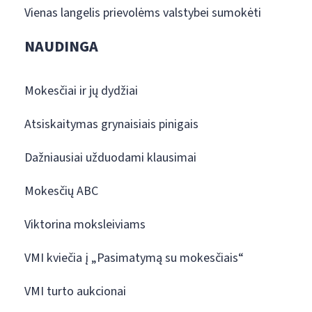
Vienas langelis prievolėms valstybei sumokėti
NAUDINGA
Mokesčiai ir jų dydžiai
Atsiskaitymas grynaisiais pinigais
Dažniausiai užduodami klausimai
Mokesčių ABC
Viktorina moksleiviams
VMI kviečia į „Pasimatymą su mokesčiais“
VMI turto aukcionai