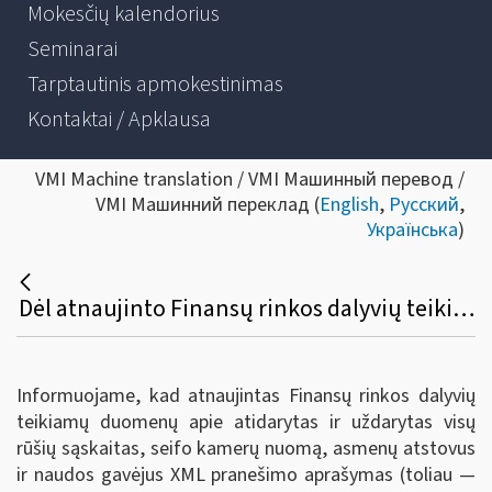
Mokesčių kalendorius
Seminarai
Tarptautinis apmokestinimas
Kontaktai / Apklausa
VMI Machine translation / VMI Машинный перевод /
VMI Машинний переклад (
English
,
Русский
,
Українська
)
Dėl atnaujinto Finansų rinkos dalyvių teikiamų duomenų apie atidarytas ir uždarytas visų rūšių sąskaitas, seifo kamerų nuomą, asmenų atstovus ir naudos gavėjus XML pranešimo aprašymo
Informuojame, kad atnaujintas Finansų rinkos dalyvių
teikiamų duomenų apie atidarytas ir uždarytas visų
rūšių sąskaitas, seifo kamerų nuomą, asmenų atstovus
ir naudos gavėjus XML pranešimo aprašymas (toliau —