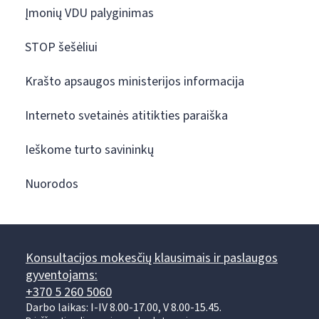
Įmonių VDU palyginimas
STOP šešėliui
Krašto apsaugos ministerijos informacija
Interneto svetainės atitikties paraiška
Ieškome turto savininkų
Nuorodos
Konsultacijos mokesčių klausimais ir paslaugos
gyventojams:
+370 5 260 5060
Darbo laikas: I-IV 8.00-17.00, V 8.00-15.45.