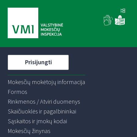
Prisijungti
Mokesčių mokėtojų informacija
Formos
Rinkmenos / Atviri duomenys
Skaičiuoklės ir pagalbininkai
Sąskaitos ir įmokų kodai
Mokesčių žinynas