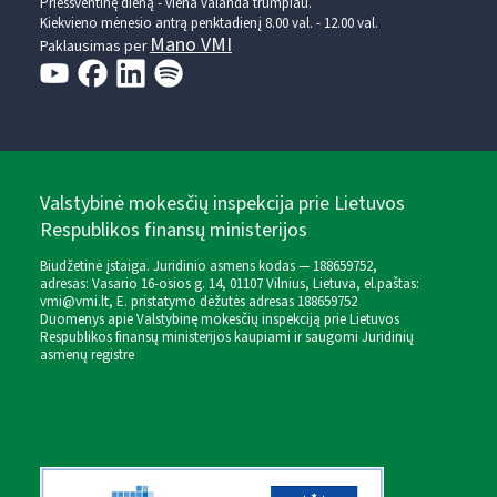
Prieššventinę dieną - viena valanda trumpiau.
Kiekvieno mėnesio antrą penktadienį 8.00 val. - 12.00 val.
Mano VMI
Paklausimas per
Valstybinė mokesčių inspekcija prie Lietuvos
Respublikos finansų ministerijos
Biudžetinė įstaiga. Juridinio asmens kodas — 188659752,
adresas: Vasario 16-osios g. 14, 01107 Vilnius, Lietuva, el.paštas:
vmi@vmi.lt
, E. pristatymo dėžutės adresas 188659752
Duomenys apie Valstybinę mokesčių inspekciją prie Lietuvos
Respublikos finansų ministerijos kaupiami ir saugomi Juridinių
asmenų registre