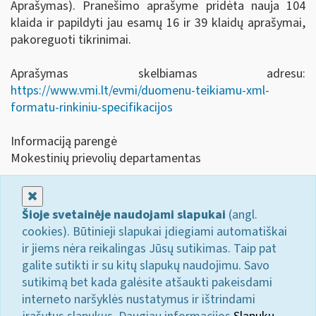
Aprašymas). Pranešimo aprašyme pridėta nauja 104
klaida ir papildyti jau esamų 16 ir 39 klaidų aprašymai,
pakoreguoti tikrinimai.
Aprašymas skelbiamas adresu:
https://www.vmi.lt/evmi/duomenu-teikiamu-xml-
formatu-rinkiniu-specifikacijos
Informaciją parengė
Mokestinių prievolių departamentas
Uždaryti
Šioje svetainėje naudojami slapukai
(angl.
cookies). Būtinieji slapukai įdiegiami automatiškai
ir jiems nėra reikalingas Jūsų sutikimas. Taip pat
galite sutikti ir su kitų slapukų naudojimu. Savo
sutikimą bet kada galėsite atšaukti pakeisdami
interneto naršyklės nustatymus ir ištrindami