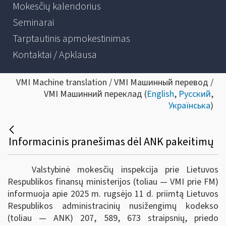
Mokesčių kalendorius
Seminarai
Tarptautinis apmokestinimas
Kontaktai / Apklausa
VMI Machine translation / VMI Машинный перевод /
VMI Машинний переклад (
English
,
Русский
,
Українська
)
Informacinis pranešimas dėl ANK pakeitimų
Valstybinė mokesčių inspekcija prie Lietuvos
Respublikos finansų ministerijos (toliau — VMI prie FM)
informuoja apie 2025 m. rugsėjo 11 d. priimtą Lietuvos
Respublikos administracinių nusižengimų kodekso
(toliau — ANK) 207, 589, 673 straipsnių, priedo