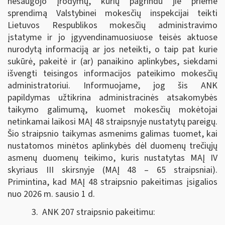
nesaugojo įrodymų, kurių pagrindu jie priėmė
sprendimą Valstybinei mokesčių inspekcijai teikti
Lietuvos Respublikos mokesčių administravimo
įstatyme ir jo įgyvendinamuosiuose teisės aktuose
nurodytą informaciją ar jos neteikti, o taip pat kurie
sukūrė, pakeitė ir (ar) panaikino aplinkybes, siekdami
išvengti teisingos informacijos pateikimo mokesčių
administratoriui. Informuojame, jog šis ANK
papildymas užtikrina administracinės atsakomybės
taikymo galimumą, kuomet mokesčių mokėtojai
netinkamai laikosi MAĮ 48 straipsnyje nustatytų pareigų.
Šio straipsnio taikymas asmenims galimas tuomet, kai
nustatomos minėtos aplinkybės dėl duomenų trečiųjų
asmenų duomenų teikimo, kuris nustatytas MAĮ IV
skyriaus III skirsnyje (MAĮ 48 – 65 straipsniai).
Primintina, kad MAĮ 48 straipsnio pakeitimas įsigalios
nuo 2026 m. sausio 1 d.
3. ANK 207 straipsnio pakeitimu: