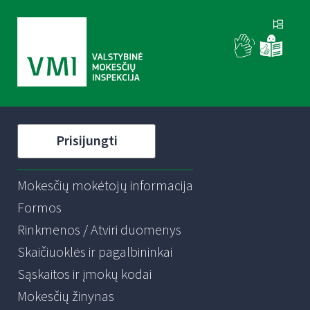
Prisijungti
Mokesčių mokėtojų informacija
Formos
Rinkmenos / Atviri duomenys
Skaičiuoklės ir pagalbininkai
Sąskaitos ir įmokų kodai
Mokesčių žinynas