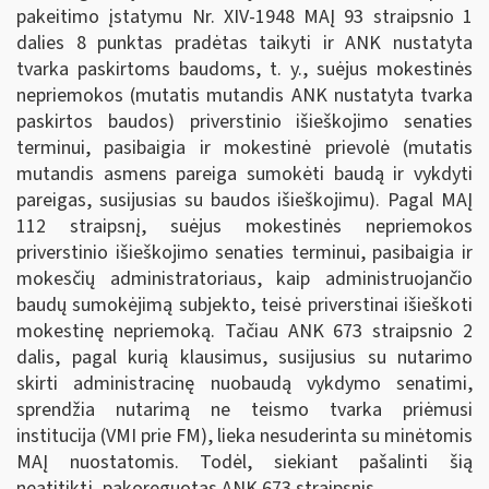
pakeitimo įstatymu Nr. XIV-1948 MAĮ 93 straipsnio 1
dalies 8 punktas pradėtas taikyti ir ANK nustatyta
tvarka paskirtoms baudoms, t. y., suėjus mokestinės
nepriemokos (mutatis mutandis ANK nustatyta tvarka
paskirtos baudos) priverstinio išieškojimo senaties
terminui, pasibaigia ir mokestinė prievolė (mutatis
mutandis asmens pareiga sumokėti baudą ir vykdyti
pareigas, susijusias su baudos išieškojimu). Pagal MAĮ
112 straipsnį, suėjus mokestinės nepriemokos
priverstinio išieškojimo senaties terminui, pasibaigia ir
mokesčių administratoriaus, kaip administruojančio
baudų sumokėjimą subjekto, teisė priverstinai išieškoti
mokestinę nepriemoką. Tačiau ANK 673 straipsnio 2
dalis, pagal kurią klausimus, susijusius su nutarimo
skirti administracinę nuobaudą vykdymo senatimi,
sprendžia nutarimą ne teismo tvarka priėmusi
institucija (VMI prie FM), lieka nesuderinta su minėtomis
MAĮ nuostatomis. Todėl, siekiant pašalinti šią
neatitiktį, pakoreguotas ANK 673 straipsnis.