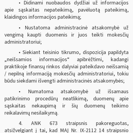
• Didinami nuobaudos dydžiai už informacijos
apie sąskaitas nepateikimą, pavėluotą pateikimą,
klaidingos informacijos pateikimą;
• Nustatoma administracinė atsakomybė už
vengimą kaupti duomenis ir juos teikti mokesčių
administratoriui;
• Siekiant teisinio tikrumo, dispozicija papildyta
„neišsamios informacijos“ apibrėžtimi, kadangi
praktikoje finansų rinkos dalyviai pateikdavo neišsamią
/ nepilną informaciją mokesčių administratoriui, tokiu
būdu siekdami išvengti administracinės atsakomybės;
• Numatoma atsakomybė už išsamaus
patikrinimo procedūrų neatlikimą, duomenų apie
sąskaitas nekaupimą ir šių duomenų teikimo
reikalavimų nesilaikymą.
4. ANK 673 straipsnis pakoreguotas,
atsižvelgiant į tai, kad MAĮ Nr. IX-2112 14 straipsnio