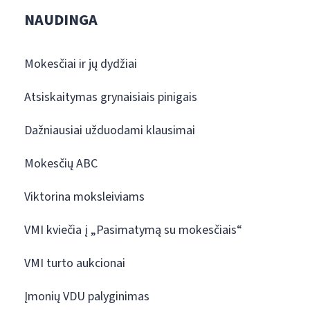
NAUDINGA
Mokesčiai ir jų dydžiai
Atsiskaitymas grynaisiais pinigais
Dažniausiai užduodami klausimai
Mokesčių ABC
Viktorina moksleiviams
VMI kviečia į „Pasimatymą su mokesčiais“
VMI turto aukcionai
Įmonių VDU palyginimas