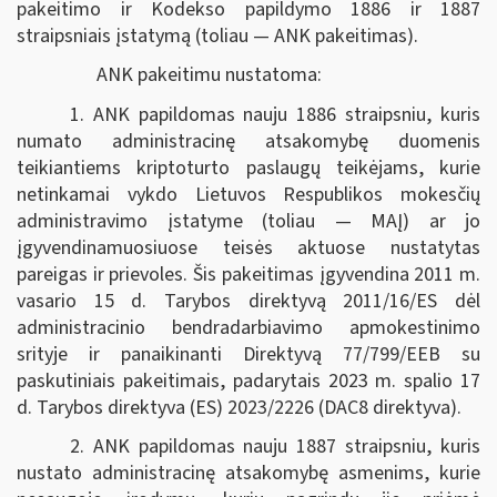
pakeitimo ir Kodekso papildymo 1886 ir 1887
straipsniais įstatymą (toliau — ANK pakeitimas).
ANK pakeitimu nustatoma:
1. ANK papildomas nauju 1886 straipsniu, kuris
numato administracinę atsakomybę duomenis
teikiantiems kriptoturto paslaugų teikėjams, kurie
netinkamai vykdo Lietuvos Respublikos mokesčių
administravimo įstatyme (toliau — MAĮ) ar jo
įgyvendinamuosiuose teisės aktuose nustatytas
pareigas ir prievoles. Šis pakeitimas įgyvendina 2011 m.
vasario 15 d. Tarybos direktyvą 2011/16/ES dėl
administracinio bendradarbiavimo apmokestinimo
srityje ir panaikinanti Direktyvą 77/799/EEB su
paskutiniais pakeitimais, padarytais 2023 m. spalio 17
d. Tarybos direktyva (ES) 2023/2226 (DAC8 direktyva).
2. ANK papildomas nauju 1887 straipsniu, kuris
nustato administracinę atsakomybę asmenims, kurie