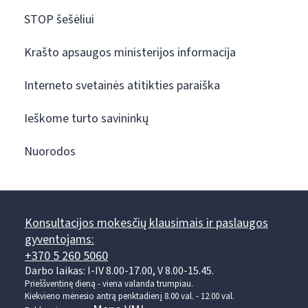
STOP šešėliui
Krašto apsaugos ministerijos informacija
Interneto svetainės atitikties paraiška
Ieškome turto savininkų
Nuorodos
Konsultacijos mokesčių klausimais ir paslaugos
gyventojams:
+370 5 260 5060
Darbo laikas: I-IV 8.00-17.00, V 8.00-15.45.
Prieššventinę dieną - viena valanda trumpiau.
Kiekvieno mėnesio antrą penktadienį 8.00 val. - 12.00 val.