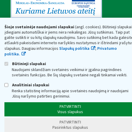
Šioje svetainėje naudojami slapukai
(angl. cookies). Būtinieji slapukai
įdiegiami automatiškai ir jiems nėra reikalingas Jūsų sutikimas. Taip pat
galite sutikti ir su kitų slapukų naudojimu. Savo sutikimą bet kada galėsit
atšaukti pakeisdami interneto naršyklės nustatymus ir ištrindami įrašytu
slapukus. Daugiau informacijos
Slapukų politika
;
Privatumo
politika.
Būtinieji slapukai
Naudojami sklandžiam svetainės veikimui ir įgalina pagrindines
svetainės funkcijas. Be šių slapukų svetainė negali tinkamai veikti.
Analitiniai slapukai
Renka statistinę informaciją apie svetainės naudojimą ir naudojami
Jūsų naršymo patirties gerinimui.
PATVIRTINTI
Visus slapukus
PATVIRTINTI
Pasirinktus slapukus