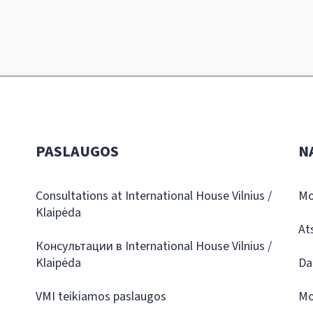
PASLAUGOS
N
Consultations at International House Vilnius /
Mo
Klaipėda
At
Консультации в International House Vilnius /
Klaipėda
Da
VMI teikiamos paslaugos
Mo