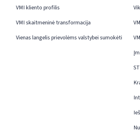
VMI kliento profilis
Vi
VMI skaitmeninė transformacija
VM
Vienas langelis prievolėms valstybei sumokėti
VM
Įm
ST
Kr
In
Ie
Nu