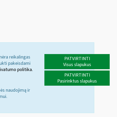
 nėra reikalingas
PATVIRTINTI
aukti pakeisdami
Visus slapukus
ivatumo politika.
PATVIRTINTI
Pasirinktus slapukus
nės naudojimą ir
mui.