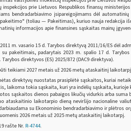
mtas Valstybinės mokesčių inspekcijos prie Lietuvos Respubl
inspekcijos prie Lietuvos Respublikos finansų ministerijos 
niams bendradarbiavimo įsipareigojimams dėl automatinių 
“ pakeitimo“ (toliau — Pakeitimas), kuriuo nauja redakcija i
inių informacijos apie finansines sąskaitas mainų įgyvendi
 vasario 15 d. Tarybos direktyvą 2011/16/ES dėl admin
B su pakeitimais, padarytais 2023 m. spalio 17 d. Tarybos
. Tarybos direktyvos (ES) 2025/872 (DAC9 direktyva).
iami 2027 metais už 2026 metų ataskaitinį laikotarpį
yvų nuostatas prasiplėtė sąskaitos, kuriai netaikoma 
, laikoma tokia sąskaita, kuri yra indėlių sąskaita, kurioje k
tos sąskaitos dienos pabaigos likučių vidurkis arba suma be
o ataskaitinio laikotarpio dieną neviršijo nacionaline vali
adarbiaudama su Ekonominio bendradarbiavimo ir plėtros org
 duomenis 2026 metais už 2025 metų ataskaitinį laikotarpį.
19 rašte Nr.
R-4744
.