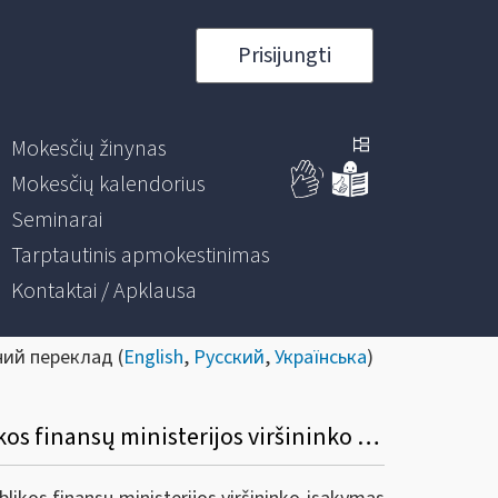
Prisijungti
Mokesčių žinynas
Mokesčių kalendorius
Seminarai
Tarptautinis apmokestinimas
Kontaktai / Apklausa
ний переклад (
English
,
Русский
,
Українська
)
Informacinis pranešimas dėl Valstybinės mokesčių inspekcijos prie Lietuvos Respublikos finansų ministerijos viršininko 2015 m. lapkričio 25 d. įsakymo Nr. VA-102 „Dėl informacijos, būtinos tarptautiniams bendradarbiavimo įsipareigojimams dėl automatinių informacijos apie finansines sąskaitas mainų įgyvendinti, pateikimo taisyklių patvirtinimo“ pakeitimo