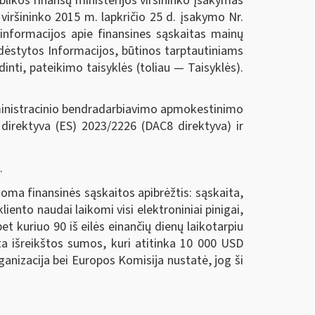
ikos finansų ministerijos viršininko įsakymas
viršininko 2015 m. lapkričio 25 d. įsakymo Nr.
informacijos apie finansines sąskaitas mainų
šdėstytos Informacijos, būtinos tarptautiniams
nti, pateikimo taisyklės (toliau — Taisyklės).
istracinio bendradarbiavimo apmokestinimo
 direktyva (ES) 2023/2226 (DAC8 direktyva) ir
.
finansinės sąskaitos apibrėžtis: sąskaita,
liento naudai laikomi visi elektroniniai pinigai,
t kuriuo 90 iš eilės einančių dienų laikotarpiu
uta išreikštos sumos, kuri atitinka 10 000 USD
anizacija bei Europos Komisija nustatė, jog ši