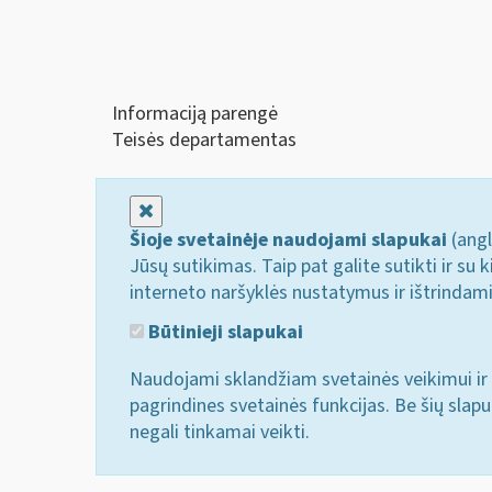
Informaciją parengė
Teisės departamentas
Uždaryti
Šioje svetainėje naudojami slapukai
(angl
Jūsų sutikimas. Taip pat galite sutikti ir s
interneto naršyklės nustatymus ir ištrindam
Būtinieji slapukai
Naudojami sklandžiam svetainės veikimui ir 
pagrindines svetainės funkcijas. Be šių slap
negali tinkamai veikti.