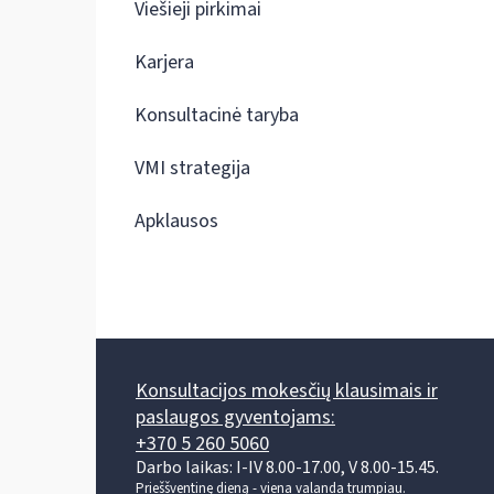
Viešieji pirkimai
Karjera
Konsultacinė taryba
VMI strategija
Apklausos
Konsultacijos mokesčių klausimais ir
paslaugos gyventojams:
+370 5 260 5060
Darbo laikas: I-IV 8.00-17.00, V 8.00-15.45.
Prieššventinę dieną - viena valanda trumpiau.