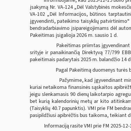
Informuojame, kad 2025-12-15 buvo prii
įsakymą Nr. VA-124 „Dėl Valstybinės mokesčių 
VA-102 „Dėl Informacijos, būtinos tarptauti
įgyvendinti, pateikimo taisyklių patvirtinimo
bendradarbiavimo įsipareigojimams dėl automat
Pakeitimas įsigalioja 2026 m. sausio 1 d.
Pakeitimas priimtas įgyvendinant 2011 m.
srityje ir panaikinančią Direktyvą 77/799 EB
pakeitimais padarytais 2025 m. balandžio 14 d
Pagal Pakeitimą duomenys turės būti teik
Pažymime, kad įgyvendinant minėtas direkt
kuriai netaikoma finansinės sąskaitos apibrėžtis
jeigu slenkamasis 90 dienų laikotarpio agreguo
bet kurią kalendorinių metų ar kito atitinkam
(Taisyklių 40.7 papunktis). VMI prie FM bendr
pasipildžiusi apibrėžtis bus taikoma, teikiant
Informaciją rasite VMI prie FM 2025-12-