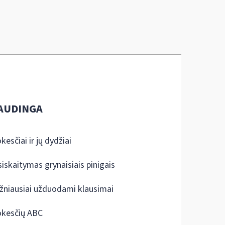
AUDINGA
kesčiai ir jų dydžiai
siskaitymas grynaisiais pinigais
žniausiai užduodami klausimai
kesčių ABC