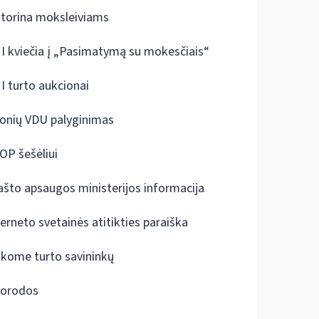
ktorina moksleiviams
I kviečia į „Pasimatymą su mokesčiais“
I turto aukcionai
onių VDU palyginimas
OP šešėliui
ašto apsaugos ministerijos informacija
terneto svetainės atitikties paraiška
škome turto savininkų
orodos