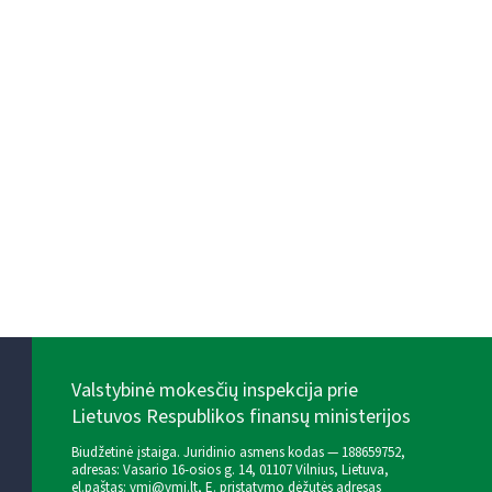
Valstybinė mokesčių inspekcija prie
Lietuvos Respublikos finansų ministerijos
Biudžetinė įstaiga. Juridinio asmens kodas — 188659752,
adresas: Vasario 16-osios g. 14, 01107 Vilnius, Lietuva,
el.paštas:
vmi@vmi.lt
, E. pristatymo dėžutės adresas