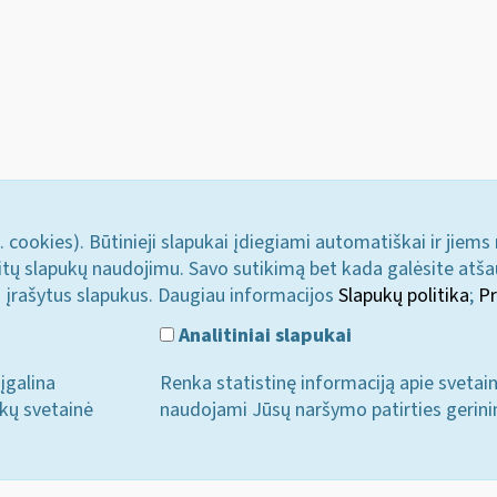
. cookies). Būtinieji slapukai įdiegiami automatiškai ir jiems
u kitų slapukų naudojimu. Savo sutikimą bet kada galėsite atš
i įrašytus slapukus. Daugiau informacijos
Slapukų politika
;
Pr
Analitiniai slapukai
įgalina
Renka statistinę informaciją apie svetai
ukų svetainė
naudojami Jūsų naršymo patirties gerini