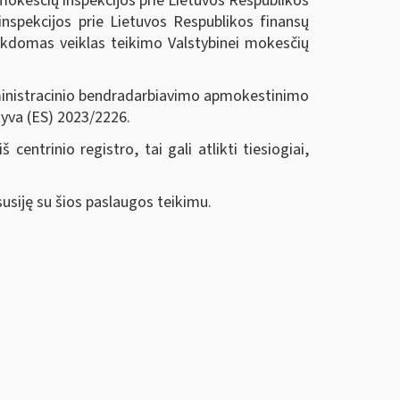
 mokesčių inspekcijos prie Lietuvos Respublikos
inspekcijos prie Lietuvos Respublikos finansų
vykdomas veiklas teikimo Valstybinei mokesčių
istracinio bendradarbiavimo apmokestinimo
tyva (ES) 2023/2226.
io registro, tai gali atlikti tiesiogiai,
iję su šios paslaugos teikimu.