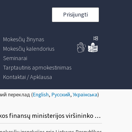
Prisijungti
Mokesčių žinynas
Mokesčių kalendorius
Seminarai
Tarptautinis apmokestinimas
Kontaktai / Apklausa
ний переклад (
English
,
Русский
,
Українська
)
Informacinis pranešimas dėl Valstybinės mokesčių inspekcijos prie Lietuvos Respublikos finansų ministerijos viršininko 2022 m. gruodžio 23 d. įsakymo Nr. VA-95 „Dėl informacijos apie platformose vykdomas veiklas teikimo valstybinei mokesčių inspekcijai taisyklių patvirtinimo“ pakeitimo