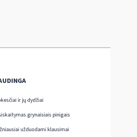
AUDINGA
kesčiai ir jų dydžiai
siskaitymas grynaisiais pinigais
žniausiai užduodami klausimai