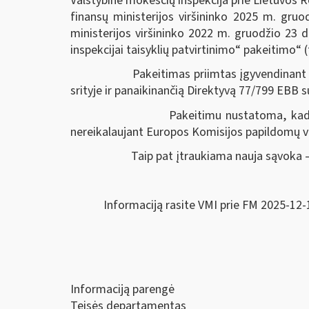
Valstybinė mokesčių inspekcija prie Lietuvos R
finansų ministerijos viršininko 2025 m. gruo
ministerijos viršininko 2022 m. gruodžio 23 
inspekcijai taisyklių patvirtinimo“ pakeitimo“ 
Pakeitimas priimtas įgyvendinant 2011 m.
srityje ir panaikinančią Direktyvą 77/799 EBB 
Pakeitimu nustatoma, kad valstybė narė, 
nereikalaujant Europos Komisijos papildomų 
Taip pat įtraukiama nauja sąvoka — atpažint
Informaciją rasite VMI prie FM 2025-12-
Informaciją parengė
Teisės departamentas