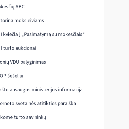
kesčių ABC
ktorina moksleiviams
I kviečia į „Pasimatymą su mokesčiais“
I turto aukcionai
onių VDU palyginimas
OP šešėliui
ašto apsaugos ministerijos informacija
terneto svetainės atitikties paraiška
škome turto savininkų