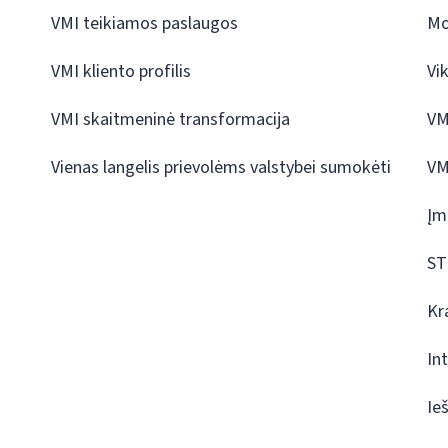
VMI teikiamos paslaugos
Mo
VMI kliento profilis
Vi
VMI skaitmeninė transformacija
VM
Vienas langelis prievolėms valstybei sumokėti
VM
Įm
ST
Kr
In
Ie