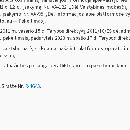
espublikos finansų ministerijos informuoja apie Valstybinės
džio 12 d. įsakymą Nr. VA-122 „Dėl Valstybinės mokesčių 
d. įsakymo Nr. VA-95 „Dėl Informacijos apie platformose 
(toliau — Pakeitimas).
 vasario 15 d. Tarybos direktyvą 2011/16/ES dėl admin
su pakeitimais, padarytais 2023 m. spalio 17 d. Tarybos direk
siekdama pašalinti platformos operatorių iš centrin
veiksmų.
ies paslauga bei atlikti tam tikri pakeitimai, kurie sus
15 rašte Nr.
R-4643
.