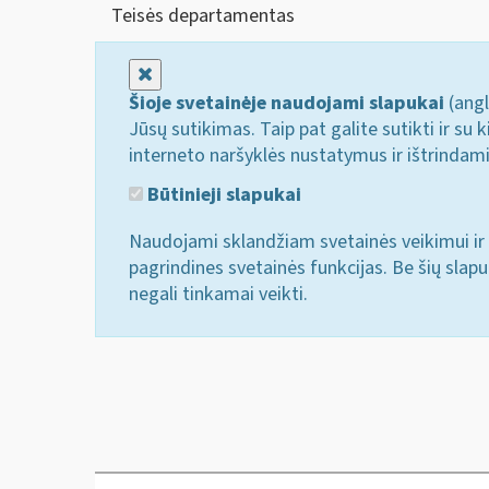
Teisės departamentas
Uždaryti
Šioje svetainėje naudojami slapukai
(angl
Jūsų sutikimas. Taip pat galite sutikti ir s
interneto naršyklės nustatymus ir ištrindam
Būtinieji slapukai
Naudojami sklandžiam svetainės veikimui ir 
pagrindines svetainės funkcijas. Be šių slap
negali tinkamai veikti.