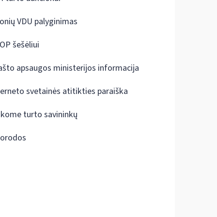
onių VDU palyginimas
OP šešėliui
ašto apsaugos ministerijos informacija
terneto svetainės atitikties paraiška
škome turto savininkų
orodos