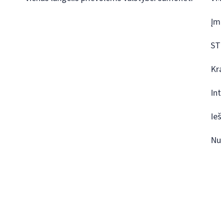
Įm
ST
Kr
In
Ie
Nu