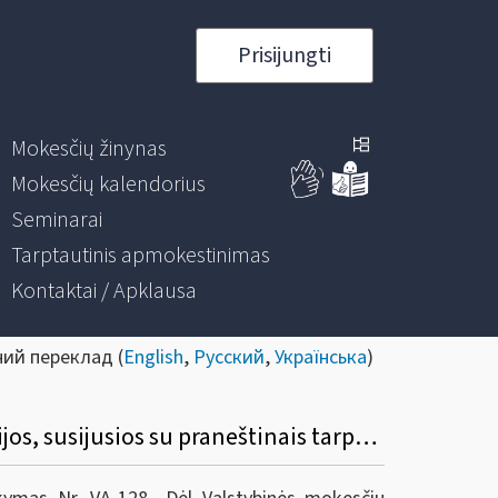
Prisijungti
Mokesčių žinynas
Mokesčių kalendorius
Seminarai
Tarptautinis apmokestinimas
Kontaktai / Apklausa
ний переклад (
English
,
Русский
,
Українська
)
Informacinis pranešimas dėl privalomų automatinių apmokestinimo srities informacijos, susijusios su praneštinais tarpvalstybiniais susitarimais, mainų įgyvendinimo ir praneštinus tarpvalstybinius susitarimus identifikuojančių požymių nustatymo taisyklių patvirtinimo pakeitimo