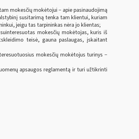
esuotam mokesčių mokėtojui − apie pasinaudojimą
valstybinį susitarimą tenka tam klientui, kuriam
nkui, jeigu tas tarpininkas nėra jo klientas;
a suinteresuotas mokesčių mokėtojas, kuris iš
tskleidimo teisė, gauna paslaugas, įskaitant
uinteresuotuosius mokesčių mokėtojus turinys −
uomenų apsaugos reglamentą ir turi užtikrinti