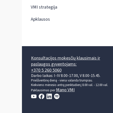
VMI strategija
Apklausos
Konsultacijos mokesčių klausimais ir
paslaugos gyventojams:
+370 5 260 5060
Darbo laikas: I-IV 8.00-17.00, V 8.00-15.45.
Prieššventinę dieną - viena valanda trumpiau.
Kiekvieno mėnesio antrą penktadienį 8.00 val. - 12.00 val.
Mano VMI
Paklausimas per