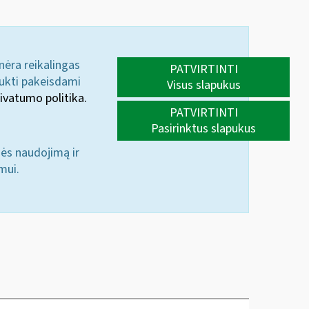
 nėra reikalingas
PATVIRTINTI
aukti pakeisdami
Visus slapukus
ivatumo politika.
PATVIRTINTI
Pasirinktus slapukus
nės naudojimą ir
mui.