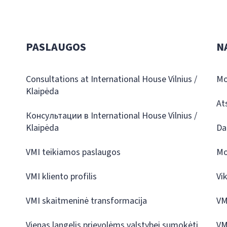
PASLAUGOS
N
Consultations at International House Vilnius /
Mo
Klaipėda
At
Консультации в International House Vilnius /
Klaipėda
Da
VMI teikiamos paslaugos
Mo
VMI kliento profilis
Vi
VMI skaitmeninė transformacija
VM
Vienas langelis prievolėms valstybei sumokėti
VM