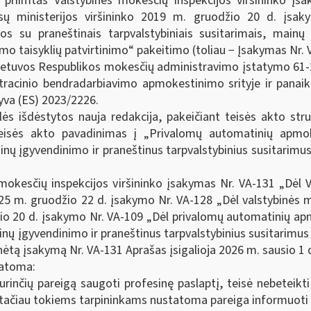
riimtas Valstybinės mokesčių inspekcijos viršininko įs
ansų ministerijos viršininko 2019 m. gruodžio 20 d. įsa
os su praneštinais tarpvalstybiniais susitarimais, mainų
o taisyklių patvirtinimo“ pakeitimo (toliau − Įsakymas Nr. VA
ietuvos Respublikos mokesčių administravimo įstatymo 61-2 
tracinio bendradarbiavimo apmokestinimo srityje ir panaik
yva (ES) 2023/2226.
klės išdėstytos nauja redakcija, pakeičiant teisės akto stru
eisės akto pavadinimas į „Privalomų automatinių apmoke
mainų įgyvendinimo ir praneštinus tarpvalstybinius susitarim
mokesčių inspekcijos viršininko įsakymas Nr. VA-131 „Dėl V
025 m. gruodžio 22 d. įsakymo Nr. VA-128 „Dėl valstybinės 
žio 20 d. įsakymo Nr. VA-109 „Dėl privalomų automatinių apm
ainų įgyvendinimo ir praneštinus tarpvalstybinius susitarimu
ėtą įsakymą Nr. VA-131 Aprašas įsigalioja 2026 m. sausio 1 
tatoma:
urinčių pareigą saugoti profesinę paslaptį, teisė nebeteikti
, tačiau tokiems tarpininkams nustatoma pareiga informuoti s