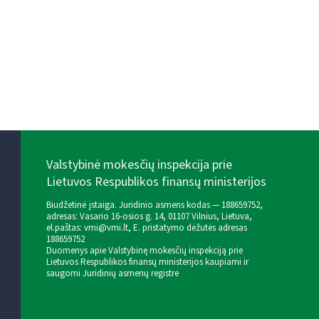
Valstybinė mokesčių inspekcija prie
Lietuvos Respublikos finansų ministerijos
Biudžetinė įstaiga. Juridinio asmens kodas — 188659752,
adresas: Vasario 16-osios g. 14, 01107 Vilnius, Lietuva,
el.paštas:
vmi@vmi.lt
, E. pristatymo dėžutės adresas
188659752
Duomenys apie Valstybinę mokesčių inspekciją prie
Lietuvos Respublikos finansų ministerijos kaupiami ir
saugomi Juridinių asmenų registre