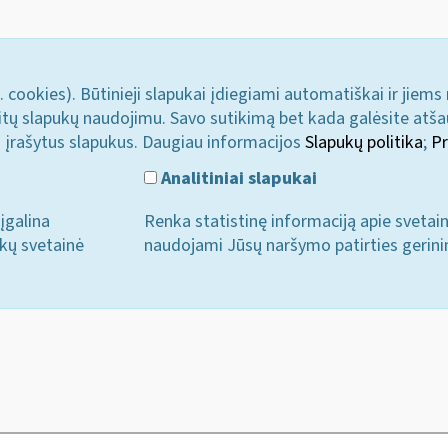
. cookies). Būtinieji slapukai įdiegiami automatiškai ir jiems
u kitų slapukų naudojimu. Savo sutikimą bet kada galėsite atš
i įrašytus slapukus. Daugiau informacijos
Slapukų politika
;
Pr
Analitiniai slapukai
įgalina
Renka statistinę informaciją apie svetai
ukų svetainė
naudojami Jūsų naršymo patirties gerini