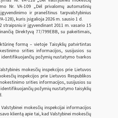
akymas Nr. VA-128 „Dėl Valstybinės mokesčių
kymo Nr. VA-109 „Dėl privalomų automatinių
 įgyvendinimo ir praneštinus tarpvalstybinius
-128), kuris įsigalioja 2026 m. sausio 1 d.
straipsniu ir įgyvendinant 2011 m. vasario 15
inančią Direktyvą 77/799EBB, su pakeitimais,
ktūrinę formą – vietoje Taisyklių patvirtintas
stinimo srities informacijos, susijusios su
us identifikuojančių požymių nustatymo tvarkos
alstybinės mokesčių inspekcijos prie Lietuvos
mokesčių inspekcijos prie Lietuvos Respublikos
okestinimo srities informacijos, susijusios su
s identifikuojančių požymių nustatymo taisyklių
d.
 Valstybinei mokesčių inspekcijai informacijos
avo klientą apie tai, kad Valstybinei mokesčių