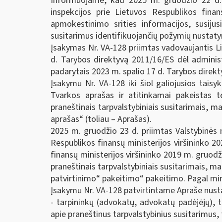
Informuojame, kad 2025 m. gruodžio 22 d. p
inspekcijos prie Lietuvos Respublikos fin
apmokestinimo srities informacijos, susijusi
susitarimus identifikuojančių požymių nustatym
Įsakymas Nr. VA-128 priimtas vadovaujantis L
d. Tarybos direktyvą 2011/16/ES dėl adminis
padarytais 2023 m. spalio 17 d. Tarybos direkt
Įsakymu Nr. VA-128 iki šiol galiojusios taisy
Tvarkos aprašas ir atitinkamai pakeistas t
praneštinais tarpvalstybiniais susitarimais, 
aprašas“ (toliau – Aprašas).
2025 m. gruodžio 23 d. priimtas Valstybinės 
Respublikos finansų ministerijos viršininko 2
finansų ministerijos viršininko 2019 m. gruod
praneštinais tarpvalstybiniais susitarimais, m
patvirtinimo“ pakeitimo“ pakeitimo. Pagal min
Įsakymu Nr. VA-128 patvirtintame Apraše nus
- tarpininkų (advokatų, advokatų padėjėjų), t
apie praneštinus tarpvalstybinius susitarimus