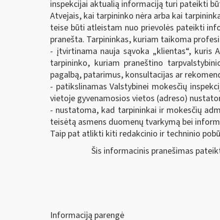
inspekcijai aktualią informaciją turi pateikti bū
Atvejais, kai tarpininko nėra arba kai tarpini
teise būti atleistam nuo prievolės pateikti inf
pranešta. Tarpininkas, kuriam taikoma profesinė
- įtvirtinama nauja sąvoka „klientas“, kuris
tarpininko, kuriam praneštino tarpvalstybin
pagalbą, patarimus, konsultacijas ar rekomend
- patikslinamas Valstybinei mokesčių inspekci
vietoje gyvenamosios vietos (adreso) nustatom
- nustatoma, kad tarpininkai ir mokesčių adm
teisėtą asmens duomenų tvarkymą bei informu
Taip pat atlikti kiti redakcinio ir techninio pob
Šis informacinis pranešimas pateiktas V
Informaciją parengė