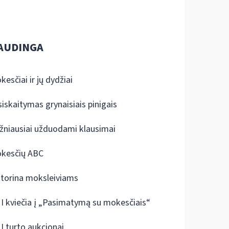
AUDINGA
kesčiai ir jų dydžiai
siskaitymas grynaisiais pinigais
žniausiai užduodami klausimai
kesčių ABC
ktorina moksleiviams
I kviečia į „Pasimatymą su mokesčiais“
I turto aukcionai