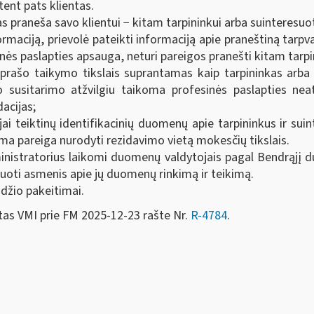
tent pats klientas.
nkas praneša savo klientui − kitam tarpininkui arba suinter
ormaciją, prievolė pateikti informaciją apie praneštiną tarp
s paslapties apsauga, neturi pareigos pranešti kitam tarpini
 Aprašo taikymo tikslais suprantamas kaip tarpininkas arb
io susitarimo atžvilgiu taikoma profesinės paslapties nea
acijas;
jai teiktinų identifikacinių duomenų apie tarpininkus ir s
a pareiga nurodyti rezidavimo vietą mokesčių tikslais.
inistratorius laikomi duomenų valdytojais pagal Bendrąjį d
oti asmenis apie jų duomenų rinkimą ir teikimą.
ūdžio pakeitimai.
MI prie FM 2025-12-23 rašte Nr.
R-4784
.