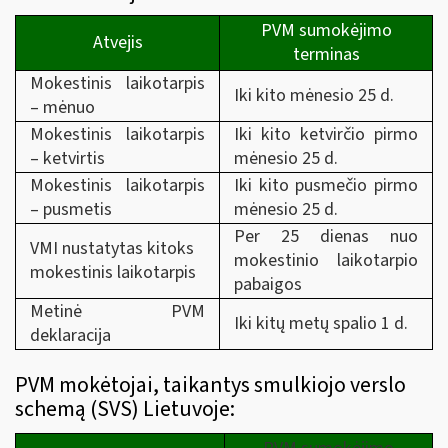
PVM sumokėjimo
Atvejis
terminas
Mokestinis laikotarpis
Iki kito mėnesio 25 d.
– mėnuo
Mokestinis laikotarpis
Iki kito ketvirčio pirmo
– ketvirtis
mėnesio 25 d.
Mokestinis laikotarpis
Iki kito pusmečio pirmo
– pusmetis
mėnesio 25 d.
Per 25 dienas nuo
VMI nustatytas kitoks
mokestinio laikotarpio
mokestinis laikotarpis
pabaigos
Metinė PVM
Iki kitų metų spalio 1 d.
deklaracija
PVM mokėtojai, taikantys smulkiojo verslo
schemą (SVS) Lietuvoje: