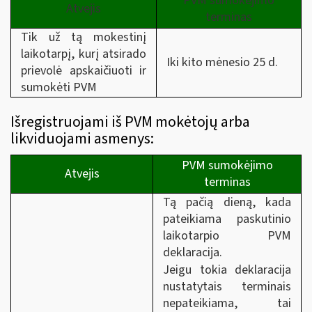
PVM sumokėjimo
Atvejis
terminas
Tik už tą mokestinį
laikotarpį, kurį atsirado
Iki kito mėnesio 25 d.
prievolė apskaičiuoti ir
sumokėti PVM
Išregistruojami iš PVM mokėtojų arba
likviduojami asmenys:
PVM sumokėjimo
Atvejis
terminas
Tą pačią dieną, kada
pateikiama paskutinio
laikotarpio PVM
deklaracija.
Jeigu tokia deklaracija
nustatytais terminais
nepateikiama, tai