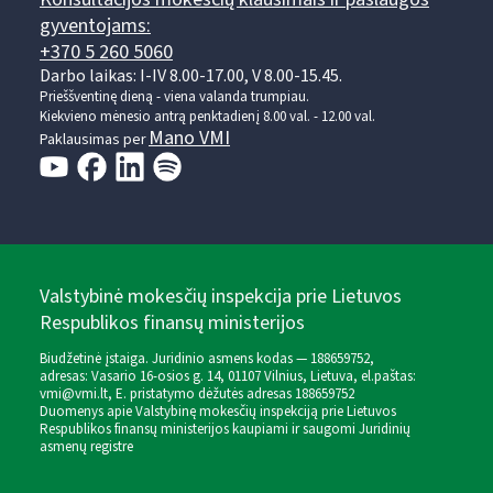
gyventojams:
+370 5 260 5060
Darbo laikas: I-IV 8.00-17.00, V 8.00-15.45.
Prieššventinę dieną - viena valanda trumpiau.
Kiekvieno mėnesio antrą penktadienį 8.00 val. - 12.00 val.
Mano VMI
Paklausimas per
Valstybinė mokesčių inspekcija prie Lietuvos
Respublikos finansų ministerijos
Biudžetinė įstaiga. Juridinio asmens kodas — 188659752,
adresas: Vasario 16-osios g. 14, 01107 Vilnius, Lietuva, el.paštas:
vmi@vmi.lt
, E. pristatymo dėžutės adresas 188659752
Duomenys apie Valstybinę mokesčių inspekciją prie Lietuvos
Respublikos finansų ministerijos kaupiami ir saugomi Juridinių
asmenų registre