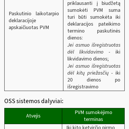
priklausanti į biudžetą
sumokėti PVM suma
Paskutinio laikotarpio
turi būti sumokėta iki
deklaracijoje
deklaracijos pateikimo
apskaičiuotas PVM
termino paskutinės
dienos:
Jei asmuo išregistruotas
dėl likvidavimo
- iki
likvidavimo dienos;
Jei asmuo išregistruotas
dėl kitų priežasčių
- iki
20 dienos po
išregistravimo
OSS sistemos dalyviai:
PVM sumokėjimo
Atvejis
terminas
Iki kito ketvirčio pirmo