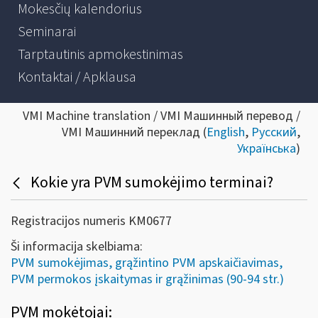
Mokesčių kalendorius
Seminarai
Tarptautinis apmokestinimas
Kontaktai / Apklausa
VMI Machine translation / VMI Машинный перевод /
VMI Машинний переклад (
English
,
Русский
,
Українська
)
Kokie yra PVM sumokėjimo terminai?
Registracijos numeris KM0677
Ši informacija skelbiama:
PVM sumokėjimas, grąžintino PVM apskaičiavimas,
PVM permokos įskaitymas ir grąžinimas (90-94 str.)
PVM mokėtojai: