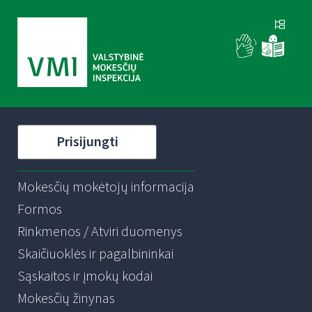
Prisijungti
Mokesčių mokėtojų informacija
Formos
Rinkmenos / Atviri duomenys
Skaičiuoklės ir pagalbininkai
Sąskaitos ir įmokų kodai
Mokesčių žinynas