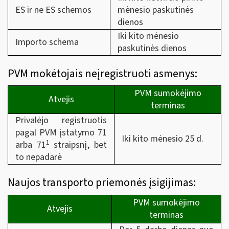
ES ir ne ES schemos
mėnesio paskutinės
dienos
Iki kito mėnesio
Importo schema
paskutinės dienos
PVM mokėtojais neįregistruoti asmenys:
PVM sumokėjimo
Atvejis
terminas
Privalėjo registruotis
pagal PVM įstatymo 71
Iki kito mėnesio 25 d.
1
arba 71
straipsnį, bet
to nepadarė
Naujos transporto priemonės įsigijimas:
PVM sumokėjimo
Atvejis
terminas