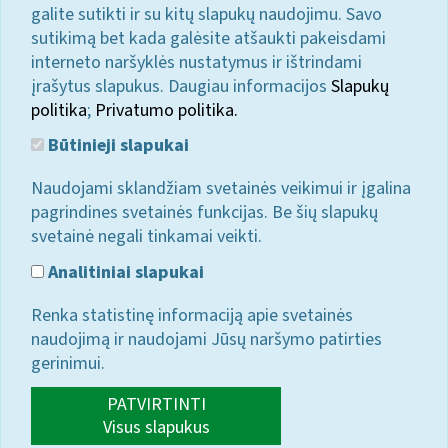
galite sutikti ir su kitų slapukų naudojimu. Savo
sutikimą bet kada galėsite atšaukti pakeisdami
interneto naršyklės nustatymus ir ištrindami
įrašytus slapukus. Daugiau informacijos
Slapukų
politika
;
Privatumo politika.
Būtinieji slapukai
Naudojami sklandžiam svetainės veikimui ir įgalina
pagrindines svetainės funkcijas. Be šių slapukų
svetainė negali tinkamai veikti.
Analitiniai slapukai
Renka statistinę informaciją apie svetainės
naudojimą ir naudojami Jūsų naršymo patirties
gerinimui.
PATVIRTINTI
Visus slapukus