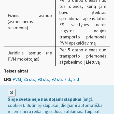
Per 5 darbo dienas nuo
tos dienos, kurią jam
buvo įteiktas
Fizinis asmuo
sprendimas apie iš kitos
(asmeninėms
ES valstybės narės
reikmėms)
įsigytos naujos
transporto priemonės
PVM apskaičiavimą
Per 5 darbo dienas nuo
Juridinis asmuo (ne
transporto priemonės
PVM mokėtojas)
atgabenimo į Lietuvą
Teises aktai
LRS
PVMĮ 85 str., 90 str., 92 str. 7 d., 8 d
Uždaryti
Šioje svetainėje naudojami slapukai
(angl.
cookies). Būtinieji slapukai įdiegiami automatiškai
ir jiems nėra reikalingas Jūsų sutikimas. Taip pat