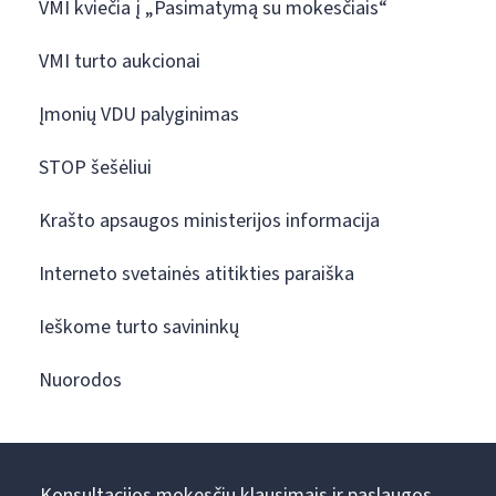
VMI kviečia į „Pasimatymą su mokesčiais“
VMI turto aukcionai
Įmonių VDU palyginimas
STOP šešėliui
Krašto apsaugos ministerijos informacija
Interneto svetainės atitikties paraiška
Ieškome turto savininkų
Nuorodos
Konsultacijos mokesčių klausimais ir paslaugos