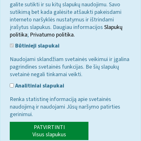
galite sutikti ir su kitų slapukų naudojimu. Savo
sutikimą bet kada galėsite atšaukti pakeisdami
interneto naršyklės nustatymus ir ištrindami
įrašytus slapukus. Daugiau informacijos
Slapukų
politika
;
Privatumo politika.
Būtinieji slapukai
Naudojami sklandžiam svetainės veikimui ir įgalina
pagrindines svetainės funkcijas. Be šių slapukų
svetainė negali tinkamai veikti.
Analitiniai slapukai
Renka statistinę informaciją apie svetainės
naudojimą ir naudojami Jūsų naršymo patirties
gerinimui.
PATVIRTINTI
Visus slapukus