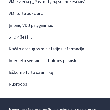
VMI kviečia į „Pasimatymą su mokesčiais“
VMI turto aukcionai
Įmonių VDU palyginimas
STOP šešėliui
Krašto apsaugos ministerijos informacija
Interneto svetainės atitikties paraiška
Ieškome turto savininkų
Nuorodos
Konsultacijos mokesčių klausimais ir paslaugos