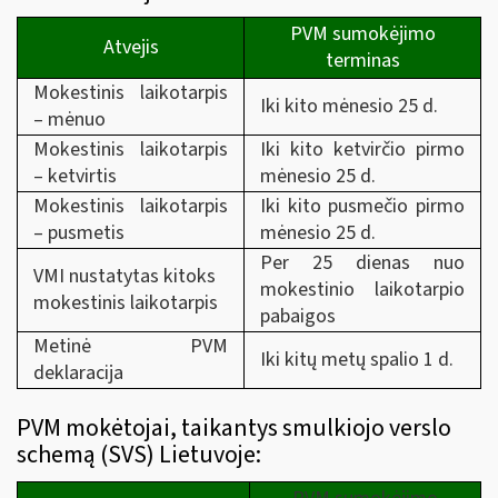
PVM sumokėjimo
Atvejis
terminas
Mokestinis laikotarpis
Iki kito mėnesio 25 d.
– mėnuo
Mokestinis laikotarpis
Iki kito ketvirčio pirmo
– ketvirtis
mėnesio 25 d.
Mokestinis laikotarpis
Iki kito pusmečio pirmo
– pusmetis
mėnesio 25 d.
Per 25 dienas nuo
VMI nustatytas kitoks
mokestinio laikotarpio
mokestinis laikotarpis
pabaigos
Metinė PVM
Iki kitų metų spalio 1 d.
deklaracija
PVM mokėtojai, taikantys smulkiojo verslo
schemą (SVS) Lietuvoje: