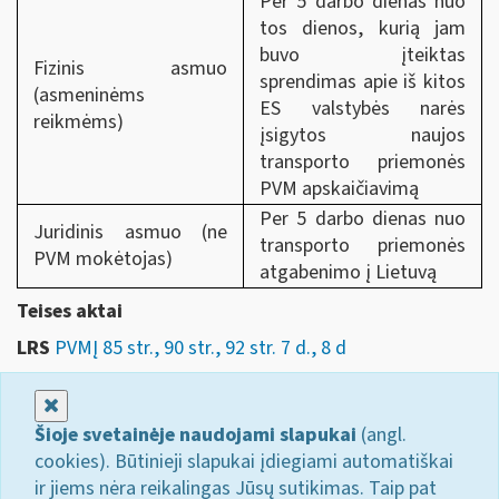
Per 5 darbo dienas nuo
tos dienos, kurią jam
buvo įteiktas
Fizinis asmuo
sprendimas apie iš kitos
(asmeninėms
ES valstybės narės
reikmėms)
įsigytos naujos
transporto priemonės
PVM apskaičiavimą
Per 5 darbo dienas nuo
Juridinis asmuo (ne
transporto priemonės
PVM mokėtojas)
atgabenimo į Lietuvą
Teises aktai
LRS
PVMĮ 85 str., 90 str., 92 str. 7 d., 8 d
Uždaryti
Šioje svetainėje naudojami slapukai
(angl.
cookies). Būtinieji slapukai įdiegiami automatiškai
ir jiems nėra reikalingas Jūsų sutikimas. Taip pat