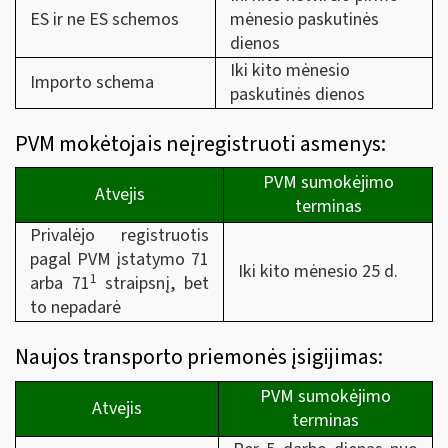
ES ir ne ES schemos
mėnesio paskutinės
dienos
Iki kito mėnesio
Importo schema
paskutinės dienos
PVM mokėtojais neįregistruoti asmenys:
PVM sumokėjimo
Atvejis
terminas
Privalėjo registruotis
pagal PVM įstatymo 71
Iki kito mėnesio 25 d.
1
arba 71
straipsnį, bet
to nepadarė
Naujos transporto priemonės įsigijimas:
PVM sumokėjimo
Atvejis
terminas