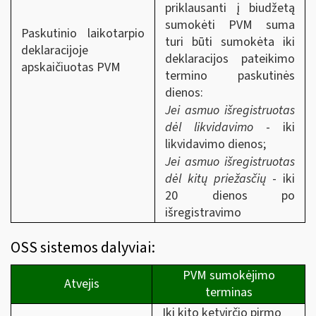
priklausanti į biudžetą
sumokėti PVM suma
Paskutinio laikotarpio
turi būti sumokėta iki
deklaracijoje
deklaracijos pateikimo
apskaičiuotas PVM
termino paskutinės
dienos:
Jei asmuo išregistruotas
dėl likvidavimo
- iki
likvidavimo dienos;
Jei asmuo išregistruotas
dėl kitų priežasčių
- iki
20 dienos po
išregistravimo
OSS sistemos dalyviai:
PVM sumokėjimo
Atvejis
terminas
Iki kito ketvirčio pirmo