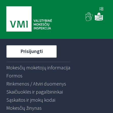
Prisijungti
Mokesčių mokėtojų informacija
Formos
Rinkmenos / Atviri duomenys
Skaičiuoklės ir pagalbininkai
Sąskaitos ir įmokų kodai
Mokesčių žinynas