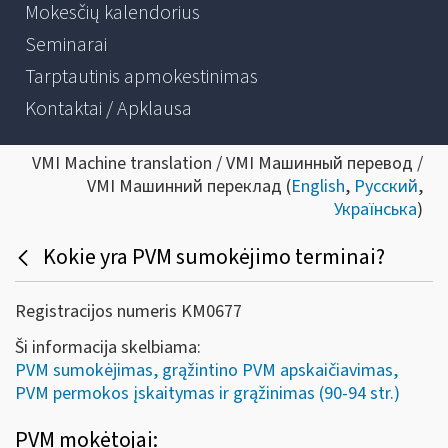
Mokesčių kalendorius
Seminarai
Tarptautinis apmokestinimas
Kontaktai / Apklausa
VMI Machine translation / VMI Машинный перевод /
VMI Машинний переклад (
English
,
Русский
,
Українська
)
Kokie yra PVM sumokėjimo terminai?
Registracijos numeris KM0677
Ši informacija skelbiama:
PVM sumokėjimas, grąžintino PVM apskaičiavimas,
PVM permokos įskaitymas ir grąžinimas (90-94 str.)
PVM mokėtojai: