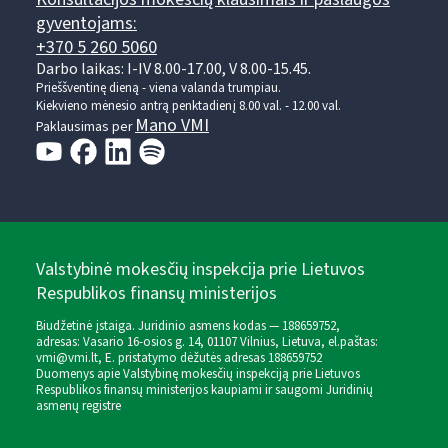
gyventojams:
+370 5 260 5060
Darbo laikas: I-IV 8.00-17.00, V 8.00-15.45.
Prieššventinę dieną - viena valanda trumpiau.
Kiekvieno mėnesio antrą penktadienį 8.00 val. - 12.00 val.
Mano VMI
Paklausimas per
Valstybinė mokesčių inspekcija prie Lietuvos
Respublikos finansų ministerijos
Biudžetinė įstaiga. Juridinio asmens kodas — 188659752,
adresas: Vasario 16-osios g. 14, 01107 Vilnius, Lietuva, el.paštas:
vmi@vmi.lt
, E. pristatymo dėžutės adresas 188659752
Duomenys apie Valstybinę mokesčių inspekciją prie Lietuvos
Respublikos finansų ministerijos kaupiami ir saugomi Juridinių
asmenų registre