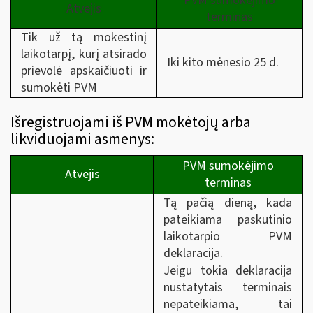
PVM sumokėjimo
Atvejis
terminas
Tik už tą mokestinį
laikotarpį, kurį atsirado
Iki kito mėnesio 25 d.
prievolė apskaičiuoti ir
sumokėti PVM
Išregistruojami iš PVM mokėtojų arba
likviduojami asmenys:
PVM sumokėjimo
Atvejis
terminas
Tą pačią dieną, kada
pateikiama paskutinio
laikotarpio PVM
deklaracija.
Jeigu tokia deklaracija
nustatytais terminais
nepateikiama, tai