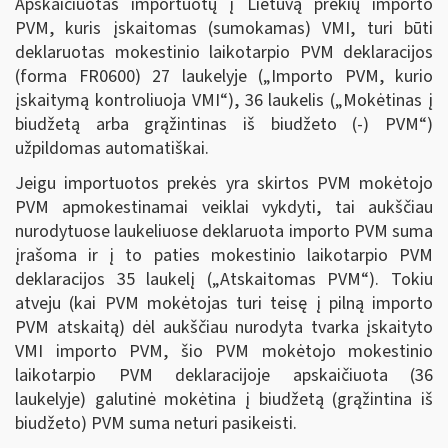
Apskaičiuotas importuotų į Lietuvą prekių importo
PVM, kuris įskaitomas (sumokamas) VMI, turi būti
deklaruotas mokestinio laikotarpio PVM deklaracijos
(forma FR0600) 27 laukelyje („Importo PVM, kurio
įskaitymą kontroliuoja VMI“), 36 laukelis („Mokėtinas į
biudžetą arba grąžintinas iš biudžeto (-) PVM“)
užpildomas automatiškai.
Jeigu importuotos prekės yra skirtos PVM mokėtojo
PVM apmokestinamai veiklai vykdyti, tai aukščiau
nurodytuose laukeliuose deklaruota importo PVM suma
įrašoma ir į to paties mokestinio laikotarpio PVM
deklaracijos 35 laukelį („Atskaitomas PVM“). Tokiu
atveju (kai PVM mokėtojas turi teisę į pilną importo
PVM atskaitą) dėl aukščiau nurodyta tvarka įskaityto
VMI importo PVM, šio PVM mokėtojo mokestinio
laikotarpio PVM deklaracijoje apskaičiuota (36
laukelyje) galutinė mokėtina į biudžetą (grąžintina iš
biudžeto) PVM suma neturi pasikeisti.