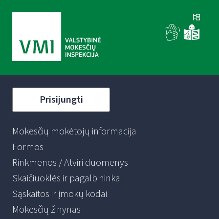
Prisijungti
Mokesčių mokėtojų informacija
Formos
Rinkmenos / Atviri duomenys
Skaičiuoklės ir pagalbininkai
Sąskaitos ir įmokų kodai
Mokesčių žinynas