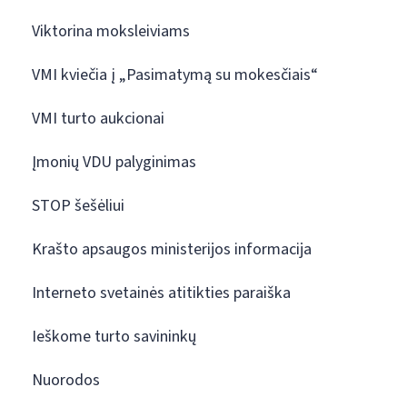
Viktorina moksleiviams
VMI kviečia į „Pasimatymą su mokesčiais“
VMI turto aukcionai
Įmonių VDU palyginimas
STOP šešėliui
Krašto apsaugos ministerijos informacija
Interneto svetainės atitikties paraiška
Ieškome turto savininkų
Nuorodos