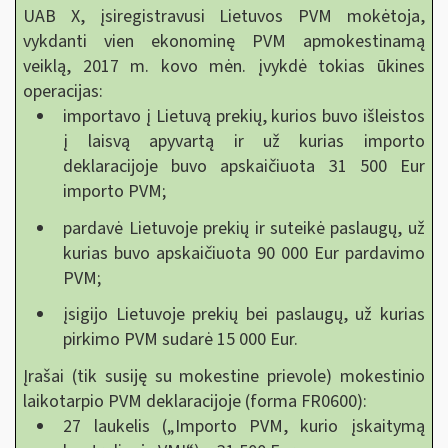
UAB X, įsiregistravusi Lietuvos PVM mokėtoja,
vykdanti vien ekonominę PVM apmokestinamą
veiklą, 2017 m. kovo mėn. įvykdė tokias ūkines
operacijas:
importavo į Lietuvą prekių, kurios buvo išleistos
į laisvą apyvartą ir už kurias importo
deklaracijoje buvo apskaičiuota 31 500 Eur
importo PVM;
pardavė Lietuvoje prekių ir suteikė paslaugų, už
kurias buvo apskaičiuota 90 000 Eur pardavimo
PVM;
įsigijo Lietuvoje prekių bei paslaugų, už kurias
pirkimo PVM sudarė 15 000 Eur.
Įrašai (tik susiję su mokestine prievole) mokestinio
laikotarpio PVM deklaracijoje (forma FR0600):
27 laukelis („Importo PVM, kurio įskaitymą