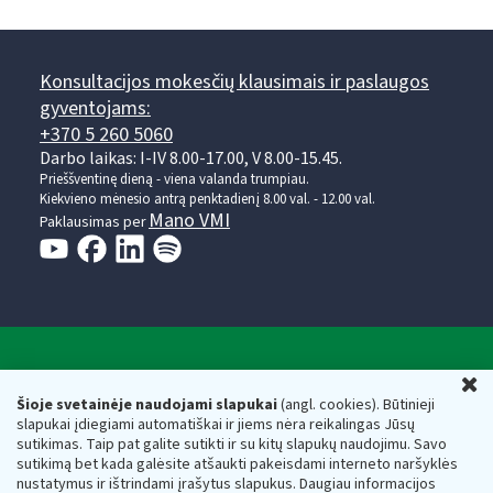
Konsultacijos mokesčių klausimais ir paslaugos
gyventojams:
+370 5 260 5060
Darbo laikas: I-IV 8.00-17.00, V 8.00-15.45.
Prieššventinę dieną - viena valanda trumpiau.
Kiekvieno mėnesio antrą penktadienį 8.00 val. - 12.00 val.
Mano VMI
Paklausimas per
Valstybinė mokesčių inspekcija prie Lietuvos
U
Respublikos finansų ministerijos
Šioje svetainėje naudojami slapukai
(angl. cookies). Būtinieji
slapukai įdiegiami automatiškai ir jiems nėra reikalingas Jūsų
Biudžetinė įstaiga. Juridinio asmens kodas — 188659752,
sutikimas. Taip pat galite sutikti ir su kitų slapukų naudojimu. Savo
adresas: Vasario 16-osios g. 14, 01107 Vilnius, Lietuva, el.paštas:
sutikimą bet kada galėsite atšaukti pakeisdami interneto naršyklės
vmi@vmi.lt
, E. pristatymo dėžutės adresas 188659752
nustatymus ir ištrindami įrašytus slapukus. Daugiau informacijos