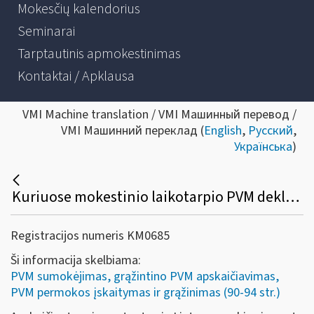
Mokesčių kalendorius
Seminarai
Tarptautinis apmokestinimas
Kontaktai / Apklausa
VMI Machine translation / VMI Машинный перевод /
VMI Машинний переклад (
English
,
Русский
,
Українська
)
Kuriuose mokestinio laikotarpio PVM deklaracijos laukeliuose turi būti deklaruotas importo PVM, kuris įskaitomas (sumokamas) VMI?
Registracijos numeris KM0685
Ši informacija skelbiama:
PVM sumokėjimas, grąžintino PVM apskaičiavimas,
PVM permokos įskaitymas ir grąžinimas (90-94 str.)