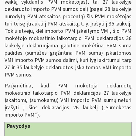
veiklą vykdantis PVM mokėtojas), tai 27 laukelyje
deklaruoto importo PVM sumos dalį (pagal 28 laukelyje
nurodytą PVM atskaitos procentą) šis PVM mokėtojas
turi teisę įtraukti į PVM atskaitą, t. y. įrašyti į 35 laukelį.
Tokiu atveju, dėl importo PVM įskaitymo VMI, šio PVM
mokėtojo mokestinio laikotarpio PVM deklaracijos 36
laukelyje deklaruojama galutinė mokėtina PVM suma
padidės (sumažės grąžintina PVM suma) įskaitomos
VMI importo PVM sumos dalimi, kuri lygi skirtumui tarp
27 ir 35 laukelyje deklaruotos įskaitomos VMI importo
PVM sumos.
Pažymėtina, kad PVM mokėtojai deklaruotų
mokestinio laikotarpio PVM deklaracijos 27 laukelyje
įskaitomų (sumokamų) VMI importo PVM sumų neturi
įrašyti į šios deklaracijos 26 laukelį („Sumokėtas
importo PVM“).
Pavyzdys