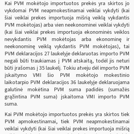
Kai PVM mokėtojo importuotos prekės yra skirtos jo
vykdomai PVM neapmokestinamai veiklai vykdyti (kai
šiai veiklai prekes importuoja mišrią veiklą vykdantis
PVM mokėtojas) arba vien neekonominei veiklai vykdyti
(kai šiai veiklai prekes importuoja ekonominės veiklos
nevykdantis PVM mokėtojas arba ekonominę ir
neekonominę veiklą vykdantis PVM mokėtojas), tai
PVM deklaracijos 27 laukelyje deklaruotas importo PVM
negali būti traukiamas į PVM atskaitą, todėl jis neturi
būti įrašomas į 35 laukelį. Tokiu atveju dėl importo PVM
įskaitymo VMI šio PVM mokėtojo mokestinio
laikotarpio PVM deklaracijos 36 laukelyje deklaruojama
galutinė mokėtina PVM suma padidės (sumažės
grąžintina PVM suma) įskaitoma VMI importo PVM
suma.
Kai PVM mokėtojo importuotos prekės yra skirtos tiek
PVM apmokestinamai, tiek PVM neapmokestinamai
veiklai vykdyti (kai šiai veiklai prekes importuoja mišrią