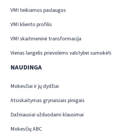
VMI teikiamos paslaugos
VMI kliento profilis
VMI skaitmeninė transformacija
Vienas langelis prievolėms valstybei sumokėti
NAUDINGA
Mokesčiai ir jų dydžiai
Atsiskaitymas grynaisiais pinigais
Dažniausiai užduodami klausimai
Mokesčių ABC