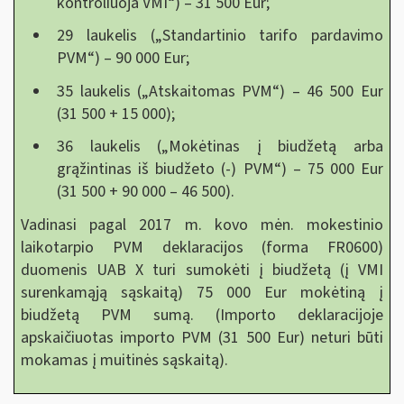
kontroliuoja VMI“) – 31 500 Eur;
29 laukelis („Standartinio tarifo pardavimo
PVM“) – 90 000 Eur;
35 laukelis („Atskaitomas PVM“) – 46 500 Eur
(31 500 + 15 000);
36 laukelis („Mokėtinas į biudžetą arba
grąžintinas iš biudžeto (-) PVM“) – 75 000 Eur
(31 500 + 90 000 – 46 500).
Vadinasi pagal 2017 m. kovo mėn. mokestinio
laikotarpio PVM deklaracijos (forma FR0600)
duomenis UAB X turi sumokėti į biudžetą (į VMI
surenkamąją sąskaitą) 75 000 Eur mokėtiną į
biudžetą PVM sumą. (Importo deklaracijoje
apskaičiuotas importo PVM (31 500 Eur) neturi būti
mokamas į muitinės sąskaitą).