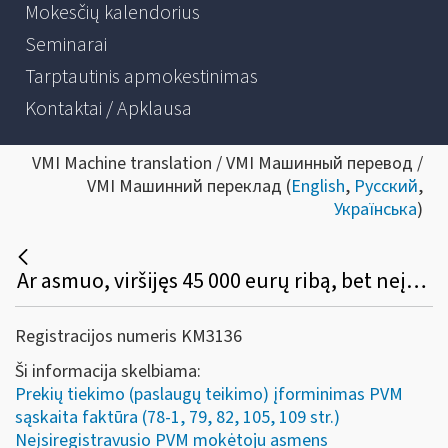
Mokesčių kalendorius
Seminarai
Tarptautinis apmokestinimas
Kontaktai / Apklausa
VMI Machine translation / VMI Машинный перевод /
VMI Машинний переклад (
English
,
Русский
,
Українська
)
Ar asmuo, viršijęs 45 000 eurų ribą, bet neįsiregistravęs PVM mokėtoju, gali (privalo) apskaitos dokumente išskirti PVM, o pirkėjas turi teisę tokį PVM atskaityti įprasta tvarka?
Registracijos numeris KM3136
Ši informacija skelbiama:
Prekių tiekimo (paslaugų teikimo) įforminimas PVM
sąskaita faktūra (78-1, 79, 82, 105, 109 str.)
Neįsiregistravusio PVM mokėtoju asmens