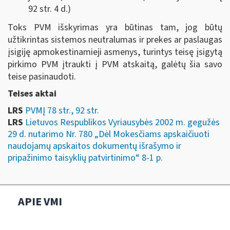
92 str. 4 d.)
Toks PVM išskyrimas yra būtinas tam, jog būtų
užtikrintas sistemos neutralumas ir prekes ar paslaugas
įsigiję apmokestinamieji asmenys, turintys teisę įsigytą
pirkimo PVM įtraukti į PVM atskaitą, galėtų šia savo
teise pasinaudoti.
Teises aktai
LRS
PVMĮ 78 str., 92 str.
LRS
Lietuvos Respublikos Vyriausybės 2002 m. gegužės
29 d. nutarimo Nr. 780 „Dėl Mokesčiams apskaičiuoti
naudojamų apskaitos dokumentų išrašymo ir
pripažinimo taisyklių patvirtinimo“ 8-1 p.
APIE VMI