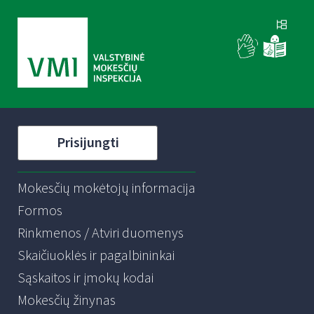
Prisijungti
Mokesčių mokėtojų informacija
Formos
Rinkmenos / Atviri duomenys
Skaičiuoklės ir pagalbininkai
Sąskaitos ir įmokų kodai
Mokesčių žinynas