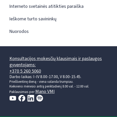
Interneto svetainės atitikties paraiška
Ieškome turto savininkų
Nuorodos
Konsultacijos mokesčių klausimais ir paslaugos
gyventojams:
+370 5 260 5060
Darbo laikas: I-IV 8.00-17.00, V 8.00-15.45.
Prieššventinę dieną - viena valanda trumpiau.
Kiekvieno mėnesio antrą penktadienį 8.00 val. - 12.00 val.
Mano VMI
Paklausimas per