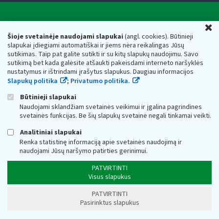
Valstybinė mokesčių inspekcija prie Lietuvos
U
Respublikos finansų ministerijos
Šioje svetainėje naudojami slapukai
(angl. cookies). Būtinieji
slapukai įdiegiami automatiškai ir jiems nėra reikalingas Jūsų
Biudžetinė įstaiga. Juridinio asmens kodas — 188659752,
sutikimas. Taip pat galite sutikti ir su kitų slapukų naudojimu. Savo
adresas: Vasario 16-osios g. 14, 01107 Vilnius, Lietuva, el.paštas:
sutikimą bet kada galėsite atšaukti pakeisdami interneto naršyklės
vmi@vmi.lt
, E. pristatymo dėžutės adresas 188659752
nustatymus ir ištrindami įrašytus slapukus. Daugiau informacijos
Duomenys apie Valstybinę mokesčių inspekciją prie Lietuvos
Slapukų politika
;
Privatumo politika.
Respublikos finansų ministerijos kaupiami ir saugomi Juridinių
asmenų registre
Būtinieji slapukai
Naudojami sklandžiam svetainės veikimui ir įgalina pagrindines
svetainės funkcijas. Be šių slapukų svetainė negali tinkamai veikti.
Analitiniai slapukai
Renka statistinę informaciją apie svetainės naudojimą ir
naudojami Jūsų naršymo patirties gerinimui.
PATVIRTINTI
Visus slapukus
PATVIRTINTI
Pasirinktus slapukus