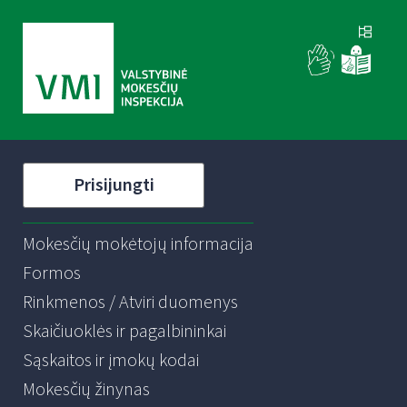
Prisijungti
Mokesčių mokėtojų informacija
Formos
Rinkmenos / Atviri duomenys
Skaičiuoklės ir pagalbininkai
Sąskaitos ir įmokų kodai
Mokesčių žinynas