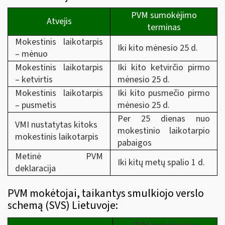
PVM sumokėjimo
Atvejis
terminas
Mokestinis laikotarpis
Iki kito mėnesio 25 d.
– mėnuo
Mokestinis laikotarpis
Iki kito ketvirčio pirmo
– ketvirtis
mėnesio 25 d.
Mokestinis laikotarpis
Iki kito pusmečio pirmo
– pusmetis
mėnesio 25 d.
Per 25 dienas nuo
VMI nustatytas kitoks
mokestinio laikotarpio
mokestinis laikotarpis
pabaigos
Metinė PVM
Iki kitų metų spalio 1 d.
deklaracija
PVM mokėtojai, taikantys smulkiojo verslo
schemą (SVS) Lietuvoje: