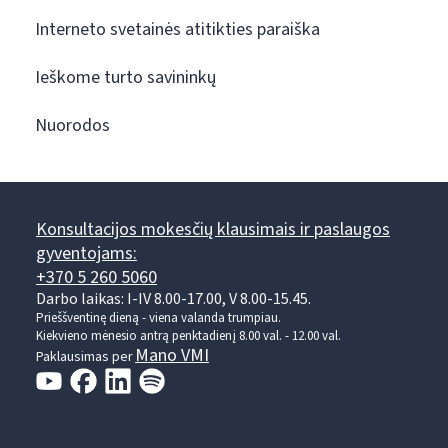
Interneto svetainės atitikties paraiška
Ieškome turto savininkų
Nuorodos
Konsultacijos mokesčių klausimais ir paslaugos
gyventojams:
+370 5 260 5060
Darbo laikas: I-IV 8.00-17.00, V 8.00-15.45.
Prieššventinę dieną - viena valanda trumpiau.
Kiekvieno mėnesio antrą penktadienį 8.00 val. - 12.00 val.
Mano VMI
Paklausimas per