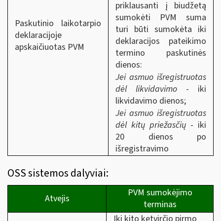
priklausanti į biudžetą
sumokėti PVM suma
Paskutinio laikotarpio
turi būti sumokėta iki
deklaracijoje
deklaracijos pateikimo
apskaičiuotas PVM
termino paskutinės
dienos:
Jei asmuo išregistruotas
dėl likvidavimo
- iki
likvidavimo dienos;
Jei asmuo išregistruotas
dėl kitų priežasčių
- iki
20 dienos po
išregistravimo
OSS sistemos dalyviai:
PVM sumokėjimo
Atvejis
terminas
Iki kito ketvirčio pirmo