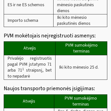
ES ir ne ES schemos
mėnesio paskutinės
dienos
Iki kito mėnesio
Importo schema
paskutinės dienos
PVM mokėtojais neįregistruoti asmenys:
PVM sumokėjimo
Atvejis
terminas
Privalėjo registruotis
pagal PVM įstatymo 71
Iki kito mėnesio 25 d.
1
arba 71
straipsnį, bet
to nepadarė
Naujos transporto priemonės įsigijimas:
PVM sumokėjimo
Atvejis
terminas