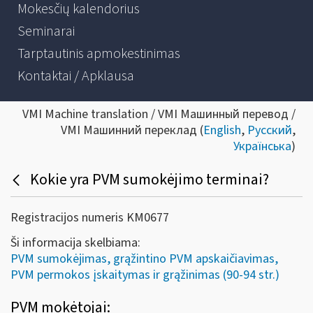
Mokesčių kalendorius
Seminarai
Tarptautinis apmokestinimas
Kontaktai / Apklausa
VMI Machine translation / VMI Машинный перевод /
VMI Машинний переклад (
English
,
Русский
,
Українська
)
Kokie yra PVM sumokėjimo terminai?
Registracijos numeris KM0677
Ši informacija skelbiama:
PVM sumokėjimas, grąžintino PVM apskaičiavimas,
PVM permokos įskaitymas ir grąžinimas (90-94 str.)
PVM mokėtojai: