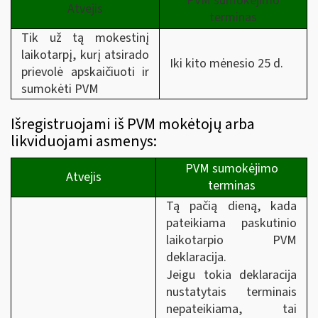
PVM sumokėjimo
Atvejis
terminas
Tik už tą mokestinį
laikotarpį, kurį atsirado
Iki kito mėnesio 25 d.
prievolė apskaičiuoti ir
sumokėti PVM
Išregistruojami iš PVM mokėtojų arba
likviduojami asmenys:
PVM sumokėjimo
Atvejis
terminas
Tą pačią dieną, kada
pateikiama paskutinio
laikotarpio PVM
deklaracija.
Jeigu tokia deklaracija
nustatytais terminais
nepateikiama, tai