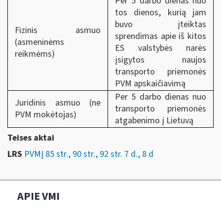
Per 5 darbo dienas nuo
tos dienos, kurią jam
buvo įteiktas
Fizinis asmuo
sprendimas apie iš kitos
(asmeninėms
ES valstybės narės
reikmėms)
įsigytos naujos
transporto priemonės
PVM apskaičiavimą
Per 5 darbo dienas nuo
Juridinis asmuo (ne
transporto priemonės
PVM mokėtojas)
atgabenimo į Lietuvą
Teises aktai
LRS
PVMĮ 85 str., 90 str., 92 str. 7 d., 8 d
APIE VMI