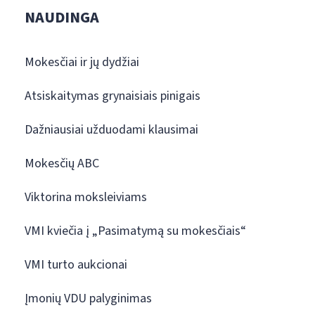
NAUDINGA
Mokesčiai ir jų dydžiai
Atsiskaitymas grynaisiais pinigais
Dažniausiai užduodami klausimai
Mokesčių ABC
Viktorina moksleiviams
VMI kviečia į „Pasimatymą su mokesčiais“
VMI turto aukcionai
Įmonių VDU palyginimas