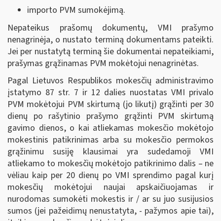
importo PVM sumokėjimą.
Nepateikus prašomų dokumentų, VMI prašymo
nenagrinėja, o nustato terminą dokumentams pateikti.
Jei per nustatytą terminą šie dokumentai nepateikiami,
prašymas grąžinamas PVM mokėtojui nenagrinėtas.
Pagal Lietuvos Respublikos mokesčių administravimo
įstatymo 87 str. 7 ir 12 dalies nuostatas VMI privalo
PVM mokėtojui PVM skirtumą (jo likutį) grąžinti per 30
dienų po rašytinio prašymo grąžinti PVM skirtumą
gavimo dienos, o kai atliekamas mokesčio mokėtojo
mokestinis patikrinimas arba su mokesčio permokos
grąžinimu susiję klausimai yra sudedamoji VMI
atliekamo to mokesčių mokėtojo patikrinimo dalis – ne
vėliau kaip per 20 dienų po VMI sprendimo pagal kurį
mokesčių mokėtojui naujai apskaičiuojamas ir
nurodomas sumokėti mokestis ir / ar su juo susijusios
sumos (jei pažeidimų nenustatyta, - pažymos apie tai),