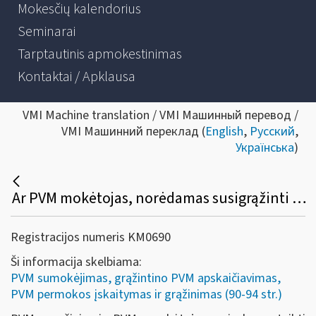
Mokesčių kalendorius
Seminarai
Tarptautinis apmokestinimas
Kontaktai / Apklausa
VMI Machine translation / VMI Машинный перевод /
VMI Машинний переклад (
English
,
Русский
,
Українська
)
Ar PVM mokėtojas, norėdamas susigrąžinti PVM, privalo pateikti prašymą?
Registracijos numeris KM0690
Ši informacija skelbiama:
PVM sumokėjimas, grąžintino PVM apskaičiavimas,
PVM permokos įskaitymas ir grąžinimas (90-94 str.)