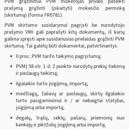
PVM grąžinimui PVM mokėtojas privalo pateikti
prašymą grąžinti (įskaityti) mokesčio permoką
(skirtumą) (forma FR0781).
PVM skirtumo susidarymui pagrįsti be nurodytojo
prašymo VMI gali paprašyti kitų dokumentų, iš kurių
galima spręsti apie susidariusias prielaidas grąžinti PVM
skirtumą. Tai galėtų būti dokumentai, patvirtinantys:
0 proc. PVM tarifo taikymo pagrįstumą;
PVMĮ 58 str. 1 d. 2 punkte nurodytų prekių tiekimą
ir paslaugų teikimą;
ilgalaikio turto įsigijimą, importą;
medžiagų, žaliavų ar paslaugų, skirtų ilgalaikio
turto pasigaminimui ir / ar nebaigtai statybai,
įsigijimą arba importą;
degalų, trąšų, sėklų, pašarų, priemonių nuo
kenkėjų ir piktžolių įsigijimą arba importą;