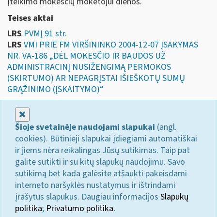
įteikimo mokesčių mokėtojui dienos.
Teises aktai
LRS
PVMĮ 91 str.
LRS
VMI PRIE FM VIRŠININKO 2004-12-07 ĮSAKYMAS
NR. VA-186 „DĖL MOKESČIO IR BAUDOS UŽ
ADMINISTRACINĮ NUSIŽENGIMĄ PERMOKOS
(SKIRTUMO) AR NEPAGRĮSTAI IŠIEŠKOTŲ SUMŲ
GRĄŽINIMO (ĮSKAITYMO)“
Uždaryti
Šioje svetainėje naudojami slapukai
(angl.
cookies). Būtinieji slapukai įdiegiami automatiškai
ir jiems nėra reikalingas Jūsų sutikimas. Taip pat
galite sutikti ir su kitų slapukų naudojimu. Savo
sutikimą bet kada galėsite atšaukti pakeisdami
interneto naršyklės nustatymus ir ištrindami
įrašytus slapukus. Daugiau informacijos
Slapukų
politika
;
Privatumo politika.