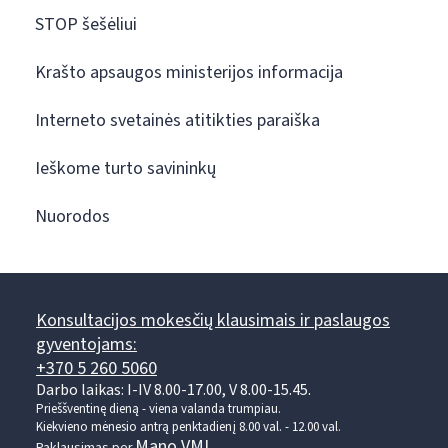
STOP šešėliui
Krašto apsaugos ministerijos informacija
Interneto svetainės atitikties paraiška
Ieškome turto savininkų
Nuorodos
Konsultacijos mokesčių klausimais ir paslaugos
gyventojams:
+370 5 260 5060
Darbo laikas: I-IV 8.00-17.00, V 8.00-15.45.
Prieššventinę dieną - viena valanda trumpiau.
Kiekvieno mėnesio antrą penktadienį 8.00 val. - 12.00 val.
Mano VMI
Paklausimas per