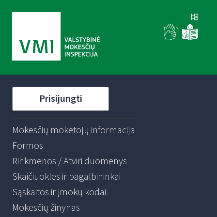
Prisijungti
Mokesčių mokėtojų informacija
Formos
Rinkmenos / Atviri duomenys
Skaičiuoklės ir pagalbininkai
Sąskaitos ir įmokų kodai
Mokesčių žinynas