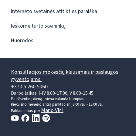
Interneto svetainės atitikties paraiška
Ieškome turto savininkų
Nuorodos
Konsultacijos mokesčių klausimais ir paslaugos
gyventojams:
+370 5 260 5060
Darbo laikas: I-IV 8.00-17.00, V 8.00-15.45.
Prieššventinę dieną - viena valanda trumpiau.
Kiekvieno mėnesio antrą penktadienį 8.00 val. - 12.00 val.
Mano VMI
Paklausimas per