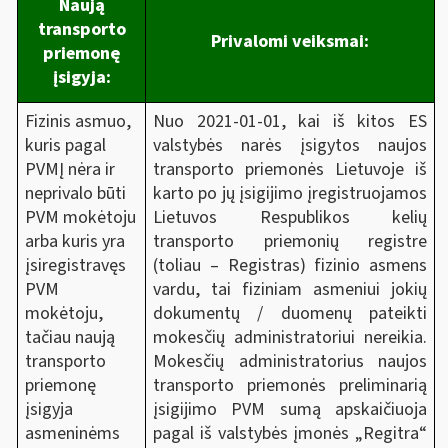
Naują
transporto
Privalomi veiksmai:
priemonę
įsigyja:
Nuo 2021-01-01, kai iš kitos ES
Fizinis asmuo,
valstybės narės įsigytos naujos
kuris pagal
transporto priemonės Lietuvoje iš
PVMĮ nėra ir
karto po jų įsigijimo įregistruojamos
neprivalo būti
Lietuvos Respublikos kelių
PVM mokėtoju
transporto priemonių registre
arba kuris yra
(toliau – Registras) fizinio asmens
įsiregistravęs
vardu, tai fiziniam asmeniui jokių
PVM
dokumentų / duomenų pateikti
mokėtoju,
mokesčių administratoriui nereikia.
tačiau naują
Mokesčių administratorius naujos
transporto
transporto priemonės preliminarią
priemonę
įsigijimo PVM sumą apskaičiuoja
įsigyja
pagal iš valstybės įmonės „Regitra“
asmeninėms