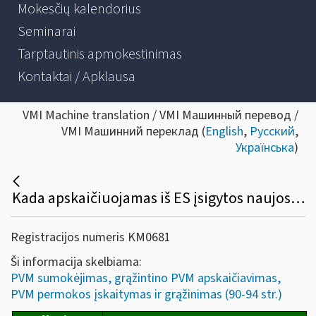
Mokesčių kalendorius
Seminarai
Tarptautinis apmokestinimas
Kontaktai / Apklausa
VMI Machine translation / VMI Машинный перевод /
VMI Машинний переклад (
English
,
Русский
,
Українська
)
Kada apskaičiuojamas iš ES įsigytos naujos transporto priemonės pardavimo PVM ir iki kada sumokamas į Lietuvos biudžetą?
Registracijos numeris KM0681
Ši informacija skelbiama:
PVM sumokėjimas, grąžintino PVM apskaičiavimas,
PVM permokos įskaitymas ir grąžinimas (90-94 str.)