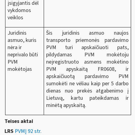
įsigyjantis dėl
vykdomos
veiklos
Juridinis
Šis juridinis asmuo naujos
asmuo, kuris
transporto priemonės pardavimo
nėra ir
PVM turi apskaičiuoti pats,
neprivalo būti
pildydamas PVM mokėtoju
PVM
neįregistruoto asmens mokėtino
mokėtojas
PVM apyskaitą FR0608, ir
apskaičiuotą pardavimo PVM
sumokėti ne vėliau kaip per 5 darbo
dienas nuo prekės atgabenimo į
Lietuvą, kartu pateikdamas ir
minėtą apyskaitą.
Teises aktai
LRS
PVMĮ 92 str.