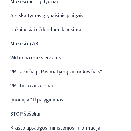
Mokesčiai ir jų dydžiai
Atsiskaitymas grynaisiais pinigais
Dažniausiai užduodami klausimai
Mokesčių ABC
Viktorina moksleiviams
VMI kviečia į „Pasimatymą su mokesčiais“
VMI turto aukcionai
Įmonių VDU palyginimas
STOP šešėliui
Krašto apsaugos ministerijos informacija