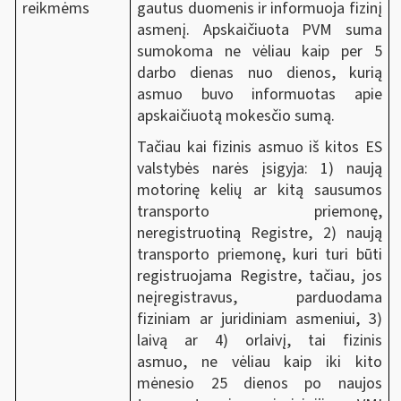
gautus duomenis ir informuoja fizinį
reikmėms
asmenį. Apskaičiuota PVM suma
sumokoma ne vėliau kaip per 5
darbo dienas nuo dienos, kurią
asmuo buvo informuotas apie
apskaičiuotą mokesčio sumą.
Tačiau kai fizinis asmuo iš kitos ES
valstybės narės įsigyja: 1) naują
motorinę kelių ar kitą sausumos
transporto priemonę,
neregistruotiną Registre, 2) naują
transporto priemonę, kuri turi būti
registruojama Registre, tačiau, jos
neįregistravus, parduodama
fiziniam ar juridiniam asmeniui, 3)
laivą ar 4) orlaivį, tai fizinis
asmuo, ne vėliau kaip iki kito
mėnesio 25 dienos po naujos