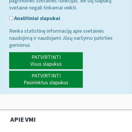
pagrindines svetainės funkcijas. Be šių slapukų
svetainė negali tinkamai veikti.
Analitiniai slapukai
Renka statistinę informaciją apie svetainės
naudojimą ir naudojami Jūsų naršymo patirties
gerinimui.
PATVIRTINTI
Visus slapukus
PATVIRTINTI
Pasirinktus slapukus
APIE VMI