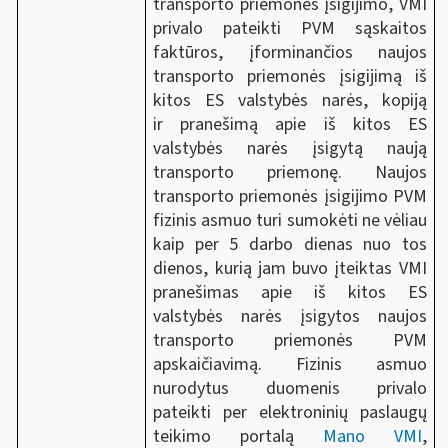
transporto priemonės įsigijimo, VMI
privalo pateikti PVM sąskaitos
faktūros, įforminančios naujos
transporto priemonės įsigijimą iš
kitos ES valstybės narės, kopiją
ir pranešimą apie iš kitos ES
valstybės narės įsigytą naują
transporto priemonę. Naujos
transporto priemonės įsigijimo PVM
fizinis asmuo turi sumokėti ne vėliau
kaip per 5 darbo dienas nuo tos
dienos, kurią jam buvo įteiktas VMI
pranešimas apie iš kitos ES
valstybės narės įsigytos naujos
transporto priemonės PVM
apskaičiavimą. Fizinis asmuo
nurodytus duomenis privalo
pateikti per elektroninių paslaugų
teikimo portalą
Mano VMI
,