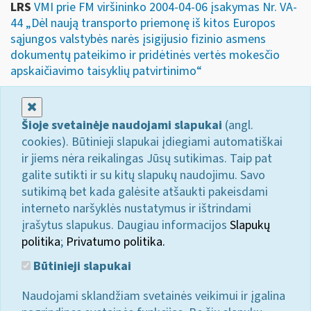
LRS
VMI prie FM viršininko 2004-04-06 įsakymas Nr. VA-
44 „Dėl naują transporto priemonę iš kitos Europos
sąjungos valstybės narės įsigijusio fizinio asmens
dokumentų pateikimo ir pridėtinės vertės mokesčio
apskaičiavimo taisyklių patvirtinimo“
Uždaryti
Šioje svetainėje naudojami slapukai
(angl.
cookies). Būtinieji slapukai įdiegiami automatiškai
ir jiems nėra reikalingas Jūsų sutikimas. Taip pat
galite sutikti ir su kitų slapukų naudojimu. Savo
sutikimą bet kada galėsite atšaukti pakeisdami
interneto naršyklės nustatymus ir ištrindami
įrašytus slapukus. Daugiau informacijos
Slapukų
politika
;
Privatumo politika.
Būtinieji slapukai
Naudojami sklandžiam svetainės veikimui ir įgalina