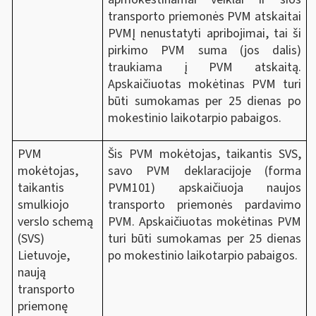
transporto priemonės PVM atskaitai
PVMĮ nenustatyti apribojimai, tai ši
pirkimo PVM suma (jos dalis)
traukiama į PVM atskaitą.
Apskaičiuotas mokėtinas PVM turi
būti sumokamas per 25 dienas po
mokestinio laikotarpio pabaigos.
PVM
Šis PVM mokėtojas, taikantis SVS,
mokėtojas,
savo PVM deklaracijoje (forma
taikantis
PVM101) apskaičiuoja naujos
smulkiojo
transporto priemonės pardavimo
verslo schemą
PVM. Apskaičiuotas mokėtinas PVM
(SVS)
turi būti sumokamas per 25 dienas
Lietuvoje,
po mokestinio laikotarpio pabaigos.
naują
transporto
priemonę