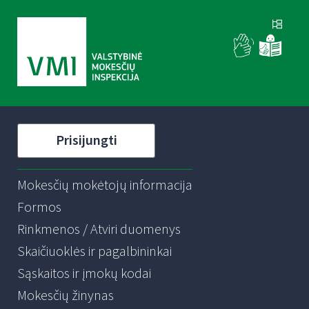
Prisijungti
Mokesčių mokėtojų informacija
Formos
Rinkmenos / Atviri duomenys
Skaičiuoklės ir pagalbininkai
Sąskaitos ir įmokų kodai
Mokesčių žinynas