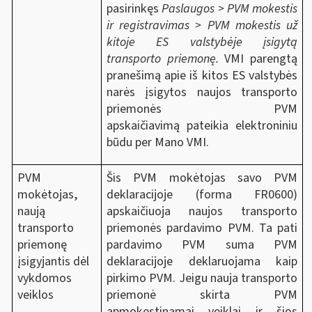
pasirinkęs
Paslaugos > PVM mokestis
ir registravimas > PVM mokestis už
kitoje ES valstybėje įsigytą
transporto priemonę.
VMI parengtą
pranešimą apie iš kitos ES valstybės
narės įsigytos naujos transporto
priemonės PVM
apskaičiavimą pateikia elektroniniu
būdu per Mano VMI.
PVM
Šis PVM mokėtojas savo PVM
mokėtojas,
deklaracijoje (forma FR0600)
naują
apskaičiuoja naujos transporto
transporto
priemonės pardavimo PVM. Ta pati
priemonę
pardavimo PVM suma PVM
įsigyjantis dėl
deklaracijoje deklaruojama kaip
vykdomos
pirkimo PVM. Jeigu nauja transporto
veiklos
priemonė skirta PVM
apmokestinamai veiklai ir šios