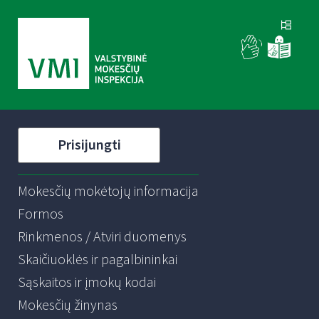
Prisijungti
Mokesčių mokėtojų informacija
Formos
Rinkmenos / Atviri duomenys
Skaičiuoklės ir pagalbininkai
Sąskaitos ir įmokų kodai
Mokesčių žinynas