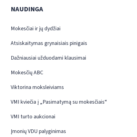
NAUDINGA
Mokesčiai ir jų dydžiai
Atsiskaitymas grynaisiais pinigais
Dažniausiai užduodami klausimai
Mokesčių ABC
Viktorina moksleiviams
VMI kviečia į „Pasimatymą su mokesčiais“
VMI turto aukcionai
Įmonių VDU palyginimas