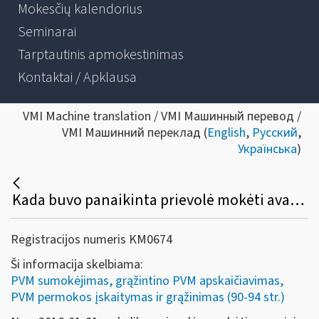
Mokesčių kalendorius
Seminarai
Tarptautinis apmokestinimas
Kontaktai / Apklausa
VMI Machine translation / VMI Машинный перевод /
VMI Машинний переклад (
English
,
Русский
,
Українська
)
Kada buvo panaikinta prievolė mokėti avansinius PVM mokėjimus?
Registracijos numeris KM0674
Ši informacija skelbiama:
PVM sumokėjimas, grąžintino PVM apskaičiavimas,
PVM permokos įskaitymas ir grąžinimas (90-94 str.)