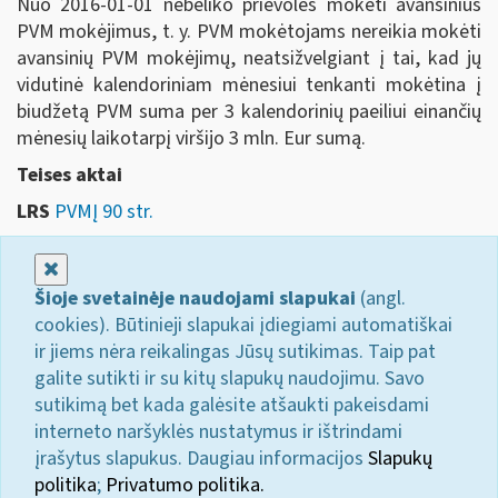
Nuo 2016-01-01 nebeliko prievolės mokėti avansinius
PVM mokėjimus, t. y. PVM mokėtojams nereikia mokėti
avansinių PVM mokėjimų, neatsižvelgiant į tai, kad jų
vidutinė kalendoriniam mėnesiui tenkanti mokėtina į
biudžetą PVM suma per 3 kalendorinių paeiliui einančių
mėnesių laikotarpį viršijo 3 mln. Eur sumą.
Teises aktai
LRS
PVMĮ 90 str.
Uždaryti
Šioje svetainėje naudojami slapukai
(angl.
cookies). Būtinieji slapukai įdiegiami automatiškai
ir jiems nėra reikalingas Jūsų sutikimas. Taip pat
galite sutikti ir su kitų slapukų naudojimu. Savo
sutikimą bet kada galėsite atšaukti pakeisdami
interneto naršyklės nustatymus ir ištrindami
įrašytus slapukus. Daugiau informacijos
Slapukų
politika
;
Privatumo politika.