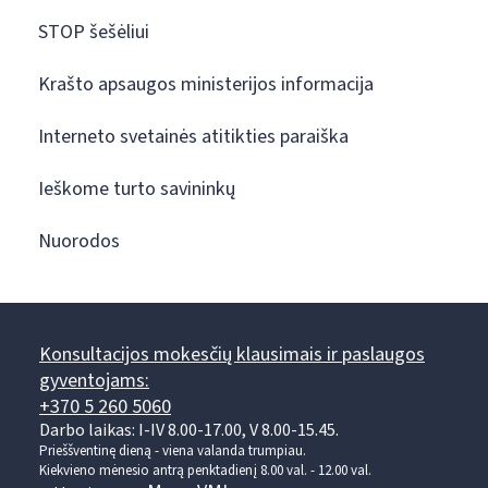
STOP šešėliui
Krašto apsaugos ministerijos informacija
Interneto svetainės atitikties paraiška
Ieškome turto savininkų
Nuorodos
Konsultacijos mokesčių klausimais ir paslaugos
gyventojams:
+370 5 260 5060
Darbo laikas: I-IV 8.00-17.00, V 8.00-15.45.
Prieššventinę dieną - viena valanda trumpiau.
Kiekvieno mėnesio antrą penktadienį 8.00 val. - 12.00 val.