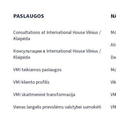
PASLAUGOS
N
Consultations at International House Vilnius /
Mo
Klaipėda
At
Консультации в International House Vilnius /
Klaipėda
Da
VMI teikiamos paslaugos
Mo
VMI kliento profilis
Vi
VMI skaitmeninė transformacija
VM
Vienas langelis prievolėms valstybei sumokėti
VM