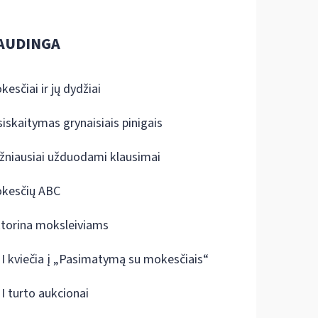
AUDINGA
kesčiai ir jų dydžiai
siskaitymas grynaisiais pinigais
žniausiai užduodami klausimai
kesčių ABC
ktorina moksleiviams
I kviečia į „Pasimatymą su mokesčiais“
I turto aukcionai