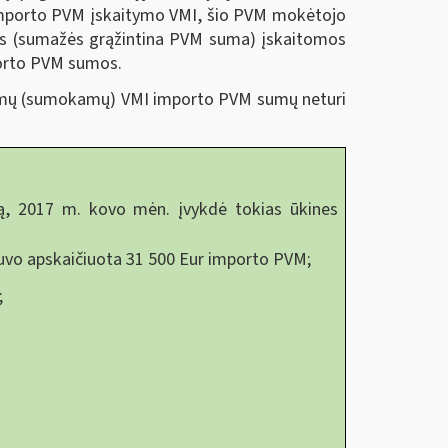
dėl importo PVM įskaitymo VMI, šio PVM mokėtojo
ės (sumažės grąžintina PVM suma) įskaitomos
porto PVM sumos.
itomų (sumokamų) VMI importo PVM sumų neturi
ą, 2017 m. kovo mėn. įvykdė tokias ūkines
e buvo apskaičiuota 31 500 Eur importo PVM;
;