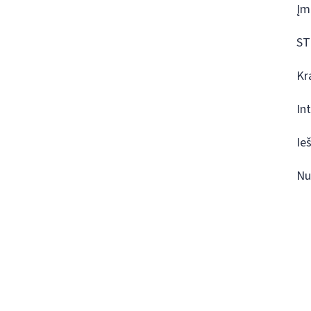
Įm
ST
Kr
In
Ie
Nu