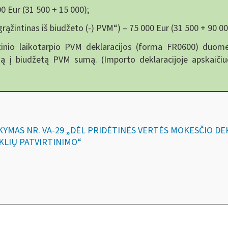
0 Eur (31 500 + 15 000);
grąžintinas iš biudžeto (-) PVM“) – 75 000 Eur (31 500 + 90 00
nio laikotarpio PVM deklaracijos (forma FR0600) duome
ą į biudžetą PVM sumą. (Importo deklaracijoje apskaičiu
SAKYMAS NR. VA-29 „DĖL PRIDĖTINĖS VERTĖS MOKESČIO D
KLIŲ PATVIRTINIMO“