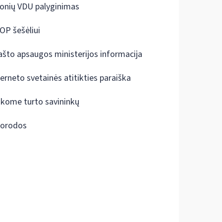
onių VDU palyginimas
OP šešėliui
ašto apsaugos ministerijos informacija
terneto svetainės atitikties paraiška
škome turto savininkų
orodos