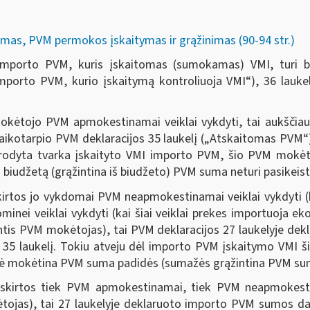
mas, PVM permokos įskaitymas ir grąžinimas (90-94 str.)
 importo PVM, kuris įskaitomas (sumokamas) VMI, turi b
mporto PVM, kurio įskaitymą kontroliuoja VMI“), 36 laukel
okėtojo PVM apmokestinamai veiklai vykdyti, tai aukščiau
aikotarpio PVM deklaracijos 35 laukelį („Atskaitomas PVM“).
urodyta tvarka įskaityto VMI importo PVM, šio PVM mokėto
 biudžetą (grąžintina iš biudžeto) PVM suma neturi pasikeist
tos jo vykdomai PVM neapmokestinamai veiklai vykdyti (kai
inei veiklai vykdyti (kai šiai veiklai prekes importuoja 
is PVM mokėtojas), tai PVM deklaracijos 27 laukelyje dek
 į 35 laukelį. Tokiu atveju dėl importo PVM įskaitymo VM
tinė mokėtina PVM suma padidės (sumažės grąžintina PVM s
irtos tiek PVM apmokestinamai, tiek PVM neapmokestinam
tojas), tai 27 laukelyje deklaruoto importo PVM sumos dal