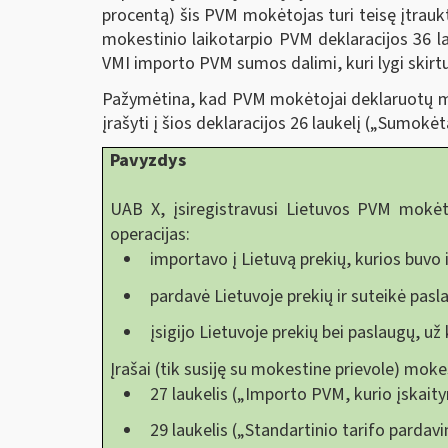
procentą) šis PVM mokėtojas turi teisę įtraukt
mokestinio laikotarpio PVM deklaracijos 36
VMI importo PVM sumos dalimi, kuri lygi skir
Pažymėtina, kad PVM mokėtojai deklaruotų mo
įrašyti į šios deklaracijos 26 laukelį („Sumok
Pavyzdys
UAB X, įsiregistravusi Lietuvos PVM mokė
operacijas:
importavo į Lietuvą prekių, kurios buvo 
pardavė Lietuvoje prekių ir suteikė pas
įsigijo Lietuvoje prekių bei paslaugų, u
Įrašai (tik susiję su mokestine prievole) mok
27 laukelis („Importo PVM, kurio įskait
29 laukelis („Standartinio tarifo parda