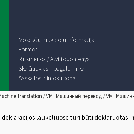
Mokesčių mokėtojų informacija
Formos
Rinkmenos / Atviri duomenys
Skaičiuoklės ir pagalbininkai
Sąskaitos ir įmokų kodai
Machine translation / VMI Машинный перевод / VMI Машин