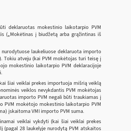
ūti deklaruotas mokestinio laikotarpio PVM
is („Mokėtinas į biudžetą arba grąžintinas iš
 nurodytuose laukeliuose deklaruota importo
 Tokiu atveju (kai PVM mokėtojas turi teisę į
jo mokestinio laikotarpio PVM deklaracijoje
i.
 šiai veiklai prekes importuoja mišrią veiklą
ekonominės veiklos nevykdantis PVM mokėtojas
laruotas importo PVM negali būti traukiamas į
I šio PVM mokėtojo mokestinio laikotarpio PVM
uma) įskaitoma VMI importo PVM suma.
ai veiklai vykdyti (kai šiai veiklai prekes
į (pagal 28 laukelyje nurodytą PVM atskaitos