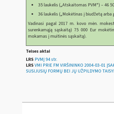
35 laukelis („Atskaitomas PVM“) – 46 50
36 laukelis („Mokėtinas į biudžetą arba 
Vadinasi pagal 2017 m. kovo mėn. mokesti
surenkamąją sąskaitą) 75 000 Eur mokėtin
mokamas į muitinės sąskaitą).
Teises aktai
LRS
PVMĮ 94 str.
LRS
VMI PRIE FM VIRŠININKO 2004-03-01 Į
SUSIJUSIŲ FORMŲ BEI JŲ UŽPILDYMO TAISY