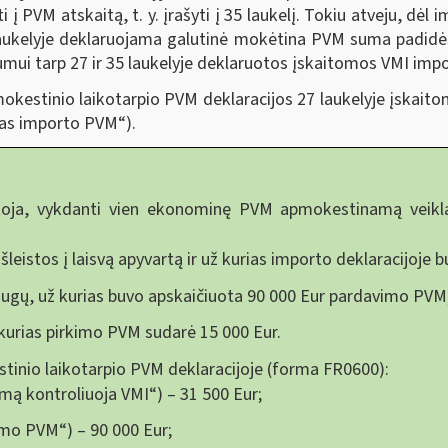
i į PVM atskaitą, t. y. įrašyti į 35 laukelį. Tokiu atveju, 
 laukelyje deklaruojama galutinė mokėtina PVM suma padid
tumui tarp 27 ir 35 laukelyje deklaruotos įskaitomos VMI im
kestinio laikotarpio PVM deklaracijos 27 laukelyje įska
ėtas importo PVM“).
toja, vykdanti vien ekonominę PVM apmokestinamą veikl
išleistos į laisvą apyvartą ir už kurias importo deklaracijoj
laugų, už kurias buvo apskaičiuota 90 000 Eur pardavimo PVM
ž kurias pirkimo PVM sudarė 15 000 Eur.
estinio laikotarpio PVM deklaracijoje (forma FR0600):
ymą kontroliuoja VMI“) – 31 500 Eur;
vimo PVM“) – 90 000 Eur;