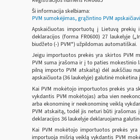
Registracijos numeris KM0685
Ši informacija skelbiama:
PVM sumokėjimas, grąžintino PVM apskaičiavi
Apskaičiuotas importuotų į Lietuvą prekių
deklaracijos (forma FR0600) 27 laukelyje („I
biudžeto (-) PVM“) užpildomas automatiškai.
Jeigu importuotos prekės yra skirtos PVM m
PVM suma įrašoma ir į to paties mokestinio l
pilną importo PVM atskaitą) dėl aukščiau n
apskaičiuota (36 laukelyje) galutinė mokėtina į
Kai PVM mokėtojo importuotos prekės yra skir
vykdantis PVM mokėtojas) arba vien neekonom
arba ekonominę ir neekonominę veiklą vykdant
PVM atskaitą, todėl jis neturi būti įrašomas
deklaracijos 36 laukelyje deklaruojama galu
Kai PVM mokėtojo importuotos prekės yra sk
importuoja mišrią veiklą vykdantis PVM mokė