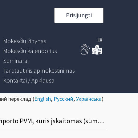
Prisijungti
Mokesčių žinynas
Mokesčių kalendorius
Seminarai
Tarptautinis apmokestinimas
Kontaktai / Apklausa
ний переклад (
English
,
Русский
,
Українська
)
Kuriuose mokestinio laikotarpio PVM deklaracijos laukeliuose turi būti deklaruotas importo PVM, kuris įskaitomas (sumokamas) VMI?