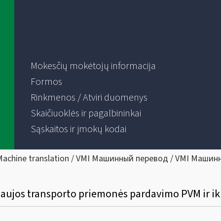
Mokesčių mokėtojų informacija
Formos
Rinkmenos / Atviri duomenys
Skaičiuoklės ir pagalbininkai
Sąskaitos ir įmokų kodai
Machine translation / VMI Машинный перевод / VMI Машин