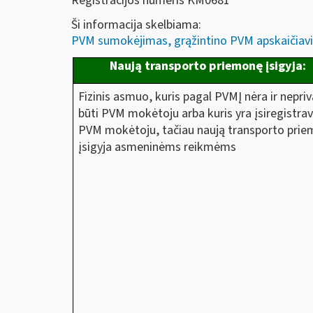
Registracijos numeris KM0681
Ši informacija skelbiama:
PVM sumokėjimas, grąžintino PVM apskaičiavi
Naują transporto priemonę įsigyja:
Fizinis asmuo, kuris pagal PVMĮ nėra ir nepriv
būti PVM mokėtoju arba kuris yra įsiregistra
PVM mokėtoju, tačiau naują transporto pri
įsigyja asmeninėms reikmėms