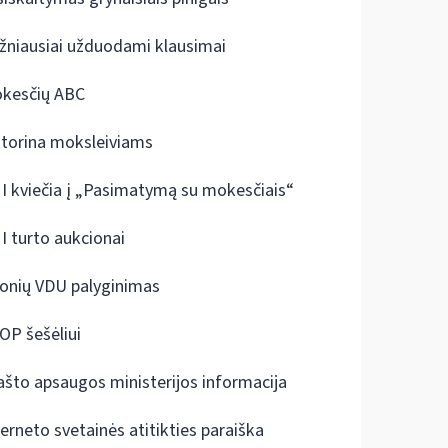
žniausiai užduodami klausimai
kesčių ABC
ktorina moksleiviams
I kviečia į „Pasimatymą su mokesčiais“
I turto aukcionai
onių VDU palyginimas
OP šešėliui
ašto apsaugos ministerijos informacija
terneto svetainės atitikties paraiška