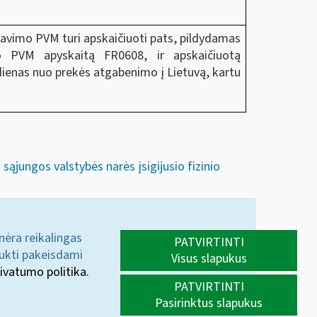
davimo PVM turi apskaičiuoti pats, pildydamas
 PVM apyskaitą FR0608, ir apskaičiuotą
ienas nuo prekės atgabenimo į Lietuvą, kartu
ąjungos valstybės narės įsigijusio fizinio
 nėra reikalingas
PATVIRTINTI
aukti pakeisdami
Visus slapukus
ivatumo politika.
PATVIRTINTI
Pasirinktus slapukus