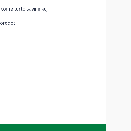
škome turto savininkų
orodos