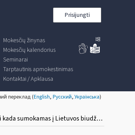
Prisijungti
Mokesčių žinynas
Mokesčių kalendorius
Seminarai
Tarptautinis apmokestinimas
Kontaktai / Apklausa
ний переклад (
English
,
Русский
,
Українська
)
Kada apskaičiuojamas iš ES įsigytos naujos transporto priemonės pardavimo PVM ir iki kada sumokamas į Lietuvos biudžetą?