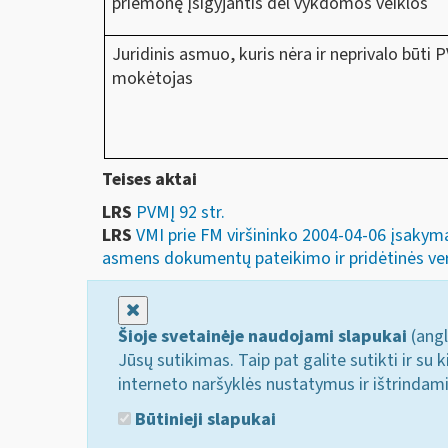
priemonę įsigyjantis dėl vykdomos veiklos
Juridinis asmuo, kuris nėra ir neprivalo būti 
mokėtojas
Teises aktai
LRS
PVMĮ 92 str.
LRS
VMI prie FM viršininko 2004-04-06 įsakyma
asmens dokumentų pateikimo ir pridėtinės ver
Uždaryti
Šioje svetainėje naudojami slapukai
(angl
Jūsų sutikimas. Taip pat galite sutikti ir s
interneto naršyklės nustatymus ir ištrindam
Būtinieji slapukai