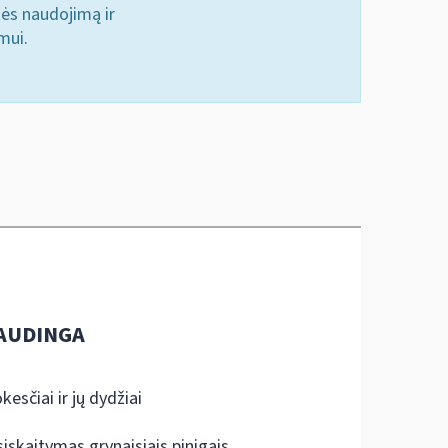
nės naudojimą ir
mui.
AUDINGA
kesčiai ir jų dydžiai
siskaitymas grynaisiais pinigais