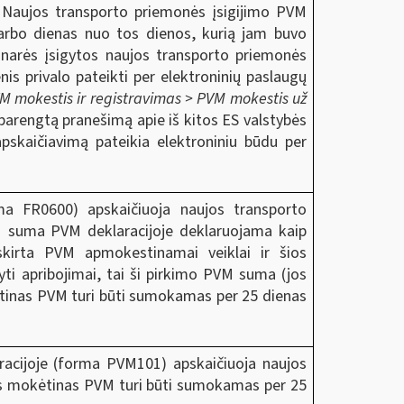
. Naujos transporto priemonės įsigijimo PVM
darbo dienas nuo tos dienos, kurią jam buvo
 narės įsigytos naujos transporto priemonės
s privalo pateikti per elektroninių paslaugų
M mokestis ir registravimas > PVM mokestis už
parengtą pranešimą apie iš kitos ES valstybės
skaičiavimą pateikia elektroniniu būdu per
a FR0600) apskaičiuoja naujos transporto
 suma PVM deklaracijoje deklaruojama kaip
kirta PVM apmokestinamai veiklai ir šios
i apribojimai, tai ši pirkimo PVM suma (jos
ėtinas PVM turi būti sumokamas per 25 dienas
acijoje (forma PVM101) apskaičiuoja naujos
s mokėtinas PVM turi būti sumokamas per 25