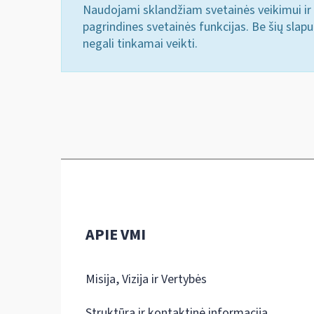
Naudojami sklandžiam svetainės veikimui ir 
pagrindines svetainės funkcijas. Be šių slap
negali tinkamai veikti.
APIE VMI
Misija, Vizija ir Vertybės
Struktūra ir kontaktinė informacija