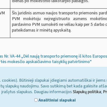
dienas po mokestinio laikotarpio pabaigos.
PVM
Šis juridinis asmuo naujos transporto priemonės par
PVM mokėtoju neįregistruoto asmens mokėtino
pardavimo PVM sumokėti ne vėliau kaip per 5 darbo d
pateikdamas ir minėtą apyskaitą.
s Nr. VA-44 „Dėl naują transporto priemonę iš kitos Europos s
tės mokesčio apskaičiavimo taisyklių patvirtinimo“
. cookies). Būtinieji slapukai įdiegiami automatiškai ir jiems
u kitų slapukų naudojimu. Savo sutikimą bet kada galėsite atš
i įrašytus slapukus. Daugiau informacijos
Slapukų politika
;
Pr
Analitiniai slapukai