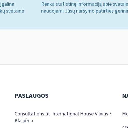
įgalina
Renka statistinę informaciją apie svetai
ukų svetainė
naudojami Jūsų naršymo patirties gerini
PASLAUGOS
N
Consultations at International House Vilnius /
Mo
Klaipėda
At