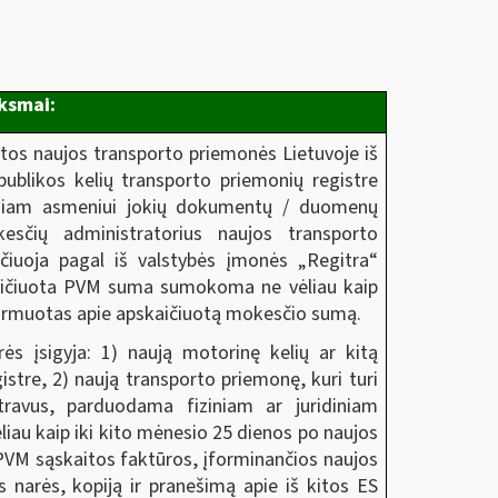
iksmai:
ytos naujos transporto priemonės Lietuvoje iš
publikos kelių transporto priemonių registre
iziniam asmeniui jokių dokumentų / duomenų
kesčių administratorius naujos transporto
čiuoja pagal iš valstybės įmonės „Regitra“
kaičiuota PVM suma sumokoma ne vėliau kaip
formuotas apie apskaičiuotą mokesčio sumą.
ės įsigyja: 1) naują motorinę kelių ar kitą
tre, 2) naują transporto priemonę, kuri turi
stravus, parduodama fiziniam ar juridiniam
vėliau kaip iki kito mėnesio 25 dienos po naujos
 PVM sąskaitos faktūros, įforminančios naujos
s narės, kopiją ir pranešimą apie iš kitos ES