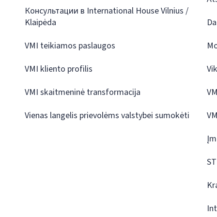
Консультации в International House Vilnius /
Klaipėda
Da
VMI teikiamos paslaugos
Mo
VMI kliento profilis
Vi
VMI skaitmeninė transformacija
VM
Vienas langelis prievolėms valstybei sumokėti
VM
Įm
ST
Kr
In