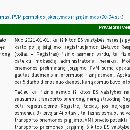
mas, PVM permokos įskaitymas ir grąžinimas (90-94 str.)
Privalomi ve
Nuo 2021-01-01, kai iš kitos ES valstybės narės įsig
alo
karto po jų įsigijimo įregistruojamos Lietuvos Res
vęs
(toliau – Registras) fizinio asmens vardu, tai f
emonę
pateikti mokesčių administratoriui nereikia. Mo
priemonės preliminarią įsigijimo PVM sumą apskai
gautus duomenis ir informuoja fizinį asmenį. Aps
per 5 darbo dienas nuo dienos, kurią asmuo buvo in
Tačiau kai fizinis asmuo iš kitos ES valstybės nar
sausumos transporto priemonę, neregistruotiną Regis
būti registruojama Registre, tačiau, jos neįregi
asmeniui, 3) laivą ar 4) orlaivį, tai fizinis asmuo, ne 
transporto priemonės įsigijimo, VMI privalo pateikti
transporto priemonės įsigijimą iš kitos ES valstybė