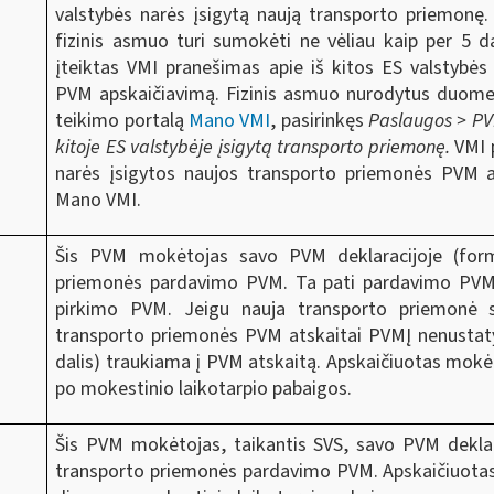
valstybės narės įsigytą naują transporto priemonę
fizinis asmuo turi sumokėti ne vėliau kaip per 5 
įteiktas VMI pranešimas apie iš kitos ES valstybės
PVM apskaičiavimą. Fizinis asmuo nurodytus duomeni
teikimo portalą
Mano VMI
, pasirinkęs
Paslaugos > PV
kitoje ES valstybėje įsigytą transporto priemonę.
VMI 
narės įsigytos naujos transporto priemonės PVM ap
Mano VMI.
Šis PVM mokėtojas savo PVM deklaracijoje (form
priemonės pardavimo PVM. Ta pati pardavimo PVM
pirkimo PVM. Jeigu nauja transporto priemonė s
transporto priemonės PVM atskaitai PVMĮ nenustatyt
dalis) traukiama į PVM atskaitą. Apskaičiuotas mok
po mokestinio laikotarpio pabaigos.
Šis PVM mokėtojas, taikantis SVS, savo PVM deklar
transporto priemonės pardavimo PVM. Apskaičiuota