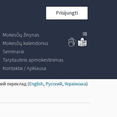
Prisijungti
Mokesčių žinynas
Mokesčių kalendorius
Seminarai
Tarptautinis apmokestinimas
Kontaktai / Apklausa
ний переклад (
English
,
Русский
,
Українська
)