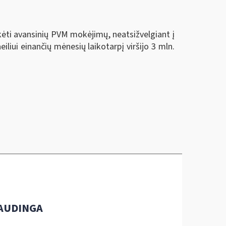
ėti avansinių PVM mokėjimų, neatsižvelgiant į
liui einančių mėnesių laikotarpį viršijo 3 mln.
AUDINGA