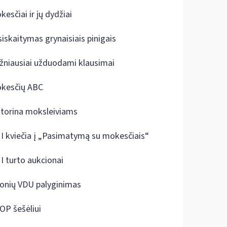
kesčiai ir jų dydžiai
siskaitymas grynaisiais pinigais
žniausiai užduodami klausimai
kesčių ABC
ktorina moksleiviams
I kviečia į „Pasimatymą su mokesčiais“
I turto aukcionai
onių VDU palyginimas
OP šešėliui