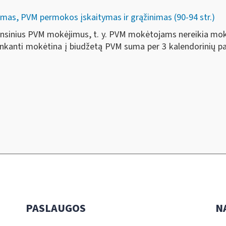
mas, PVM permokos įskaitymas ir grąžinimas (90-94 str.)
nsinius PVM mokėjimus, t. y. PVM mokėtojams nereikia mok
nkanti mokėtina į biudžetą PVM suma per 3 kalendorinių paei
PASLAUGOS
N