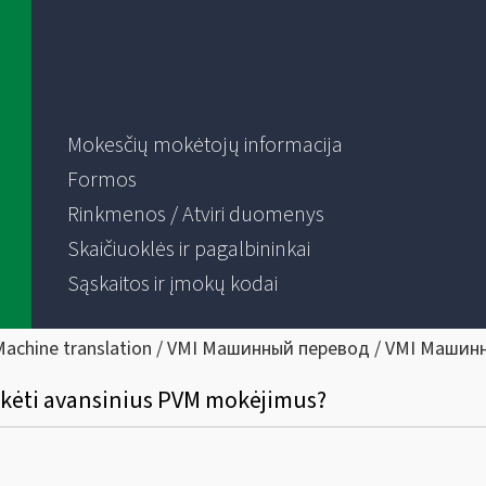
Mokesčių mokėtojų informacija
Formos
Rinkmenos / Atviri duomenys
Skaičiuoklės ir pagalbininkai
Sąskaitos ir įmokų kodai
Machine translation / VMI Машинный перевод / VMI Машин
okėti avansinius PVM mokėjimus?