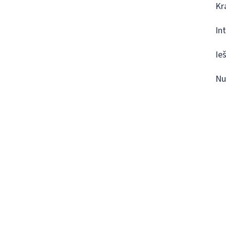
Kr
In
Ie
Nu