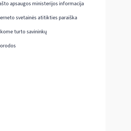
ašto apsaugos ministerijos informacija
terneto svetainės atitikties paraiška
škome turto savininkų
orodos