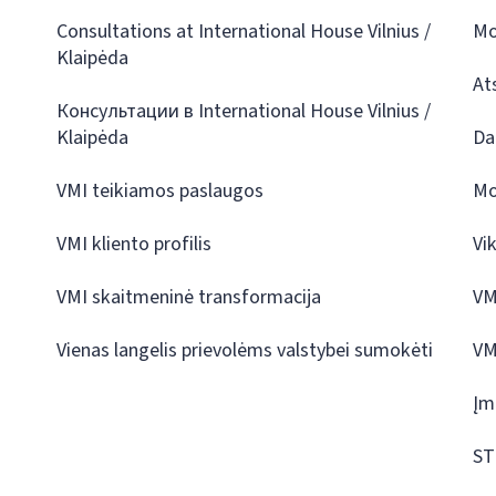
Consultations at International House Vilnius /
Mo
Klaipėda
At
Консультации в International House Vilnius /
Klaipėda
Da
VMI teikiamos paslaugos
Mo
VMI kliento profilis
Vi
VMI skaitmeninė transformacija
VM
Vienas langelis prievolėms valstybei sumokėti
VM
Įm
ST