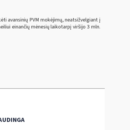
ėti avansinių PVM mokėjimų, neatsižvelgiant į
liui einančių mėnesių laikotarpį viršijo 3 mln.
AUDINGA