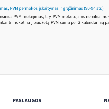
mas, PVM permokos įskaitymas ir grąžinimas (90-94 str.)
nsinius PVM mokėjimus, t. y. PVM mokėtojams nereikia mok
nkanti mokėtina į biudžetą PVM suma per 3 kalendorinių paei
PASLAUGOS
N