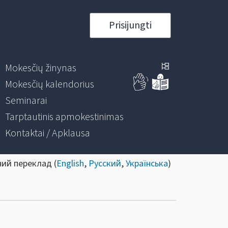
Prisijungti
Mokesčių žinynas
Mokesčių kalendorius
Seminarai
Tarptautinis apmokestinimas
Kontaktai / Apklausa
ний переклад (
English
,
Русский
,
Українська
)