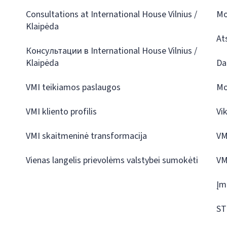
Consultations at International House Vilnius /
Mo
Klaipėda
At
Консультации в International House Vilnius /
Klaipėda
Da
VMI teikiamos paslaugos
Mo
VMI kliento profilis
Vi
VMI skaitmeninė transformacija
VM
Vienas langelis prievolėms valstybei sumokėti
VM
Įm
ST