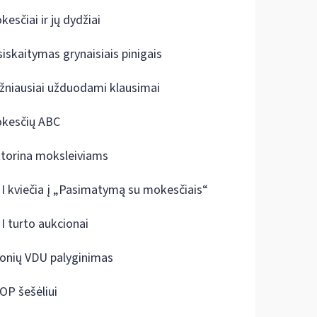
kesčiai ir jų dydžiai
siskaitymas grynaisiais pinigais
žniausiai užduodami klausimai
kesčių ABC
ktorina moksleiviams
I kviečia į „Pasimatymą su mokesčiais“
I turto aukcionai
onių VDU palyginimas
OP šešėliui