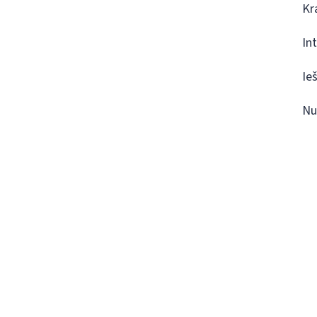
Kr
In
Ie
Nu