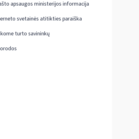
ašto apsaugos ministerijos informacija
terneto svetainės atitikties paraiška
škome turto savininkų
orodos