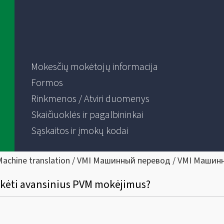
Mokesčių mokėtojų informacija
Formos
Rinkmenos / Atviri duomenys
Skaičiuoklės ir pagalbininkai
Sąskaitos ir įmokų kodai
Machine translation / VMI Машинный перевод / VMI Машин
okėti avansinius PVM mokėjimus?