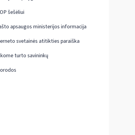
OP šešėliui
ašto apsaugos ministerijos informacija
terneto svetainės atitikties paraiška
škome turto savininkų
orodos