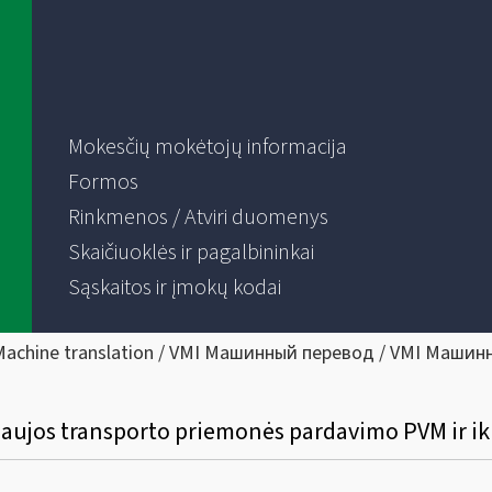
Mokesčių mokėtojų informacija
Formos
Rinkmenos / Atviri duomenys
Skaičiuoklės ir pagalbininkai
Sąskaitos ir įmokų kodai
Machine translation / VMI Машинный перевод / VMI Машин