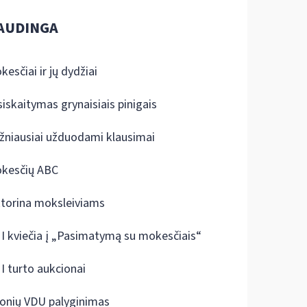
AUDINGA
kesčiai ir jų dydžiai
siskaitymas grynaisiais pinigais
žniausiai užduodami klausimai
kesčių ABC
ktorina moksleiviams
I kviečia į „Pasimatymą su mokesčiais“
I turto aukcionai
onių VDU palyginimas