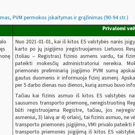
mas, PVM permokos įskaitymas ir grąžinimas (90-94 str.)
Privalomi ve
Nuo 2021-01-01, kai iš kitos ES valstybės narės įsig
alo
karto po jų įsigijimo įregistruojamos Lietuvos Res
vęs
(toliau – Registras) fizinio asmens vardu, tai f
emonę
pateikti mokesčių administratoriui nereikia. Mo
priemonės preliminarią įsigijimo PVM sumą apskai
gautus duomenis ir informuoja fizinį asmenį. Aps
per 5 darbo dienas nuo dienos, kurią asmuo buvo in
Tačiau kai fizinis asmuo iš kitos ES valstybės nar
sausumos transporto priemonę, neregistruotiną Regis
būti registruojama Registre, tačiau, jos neįregi
asmeniui, 3) laivą ar 4) orlaivį, tai fizinis asmuo, ne 
transporto priemonės įsigijimo, VMI privalo pateikti
transporto priemonės įsigijimą iš kitos ES valstybė