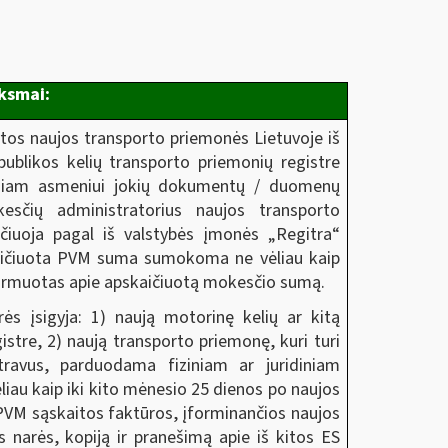
iksmai:
ytos naujos transporto priemonės Lietuvoje iš
publikos kelių transporto priemonių registre
iziniam asmeniui jokių dokumentų / duomenų
kesčių administratorius naujos transporto
čiuoja pagal iš valstybės įmonės „Regitra“
kaičiuota PVM suma sumokoma ne vėliau kaip
formuotas apie apskaičiuotą mokesčio sumą.
ės įsigyja: 1) naują motorinę kelių ar kitą
tre, 2) naują transporto priemonę, kuri turi
stravus, parduodama fiziniam ar juridiniam
vėliau kaip iki kito mėnesio 25 dienos po naujos
 PVM sąskaitos faktūros, įforminančios naujos
s narės, kopiją ir pranešimą apie iš kitos ES