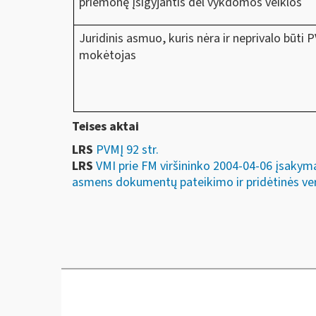
priemonę įsigyjantis dėl vykdomos veiklos
Juridinis asmuo, kuris nėra ir neprivalo būti 
mokėtojas
Teises aktai
LRS
PVMĮ 92 str.
LRS
VMI prie FM viršininko 2004-04-06 įsakyma
asmens dokumentų pateikimo ir pridėtinės ver