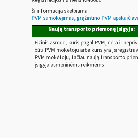
Registracijos numeris KM0681
Ši informacija skelbiama:
PVM sumokėjimas, grąžintino PVM apskaičiavi
Naują transporto priemonę įsigyja:
Fizinis asmuo, kuris pagal PVMĮ nėra ir nepriv
būti PVM mokėtoju arba kuris yra įsiregistra
PVM mokėtoju, tačiau naują transporto pri
įsigyja asmeninėms reikmėms