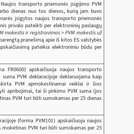
. Naujos transporto priemonės įsigijimo PVM
darbo dienas nuo tos dienos, kurią jam buvo
 narės įsigytos naujos transporto priemonės
s privalo pateikti per elektroninių paslaugų
M mokestis ir registravimas > PVM mokestis už
parengtą pranešimą apie iš kitos ES valstybės
skaičiavimą pateikia elektroniniu būdu per
a FR0600) apskaičiuoja naujos transporto
 suma PVM deklaracijoje deklaruojama kaip
kirta PVM apmokestinamai veiklai ir šios
i apribojimai, tai ši pirkimo PVM suma (jos
ėtinas PVM turi būti sumokamas per 25 dienas
acijoje (forma PVM101) apskaičiuoja naujos
s mokėtinas PVM turi būti sumokamas per 25