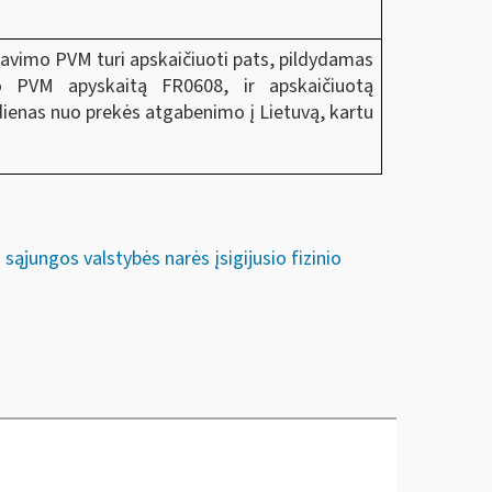
davimo PVM turi apskaičiuoti pats, pildydamas
 PVM apyskaitą FR0608, ir apskaičiuotą
ienas nuo prekės atgabenimo į Lietuvą, kartu
ąjungos valstybės narės įsigijusio fizinio