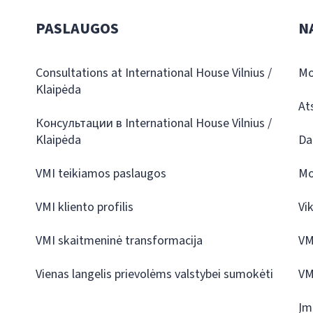
PASLAUGOS
N
Consultations at International House Vilnius /
Mo
Klaipėda
At
Консультации в International House Vilnius /
Klaipėda
Da
VMI teikiamos paslaugos
Mo
VMI kliento profilis
Vi
VMI skaitmeninė transformacija
VM
Vienas langelis prievolėms valstybei sumokėti
VM
Įm