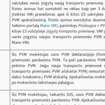
valstybės narės įsigytą naują transporto priemonę
fizinis asmuo turi sumokėti ne vėliau kaip per 5 
įteiktas VMI pranešimas apie iš kitos ES valstybės
PVM apskaičiavimą. Fizinis asmuo nurodytus duomeni
teikimo portalą
Mano VMI
, pasirinkęs
Paslaugos > PV
kitoje ES valstybėje įsigytą transporto priemonę.
VMI 
narės įsigytos naujos transporto priemonės PVM ap
Mano VMI.
Šis PVM mokėtojas savo PVM deklaracijoje (form
priemonės pardavimo PVM. Ta pati pardavimo PVM
pirkimo PVM. Jeigu nauja transporto priemonė s
transporto priemonės PVM atskaitai PVMĮ nenustatyt
dalis) traukiama į PVM atskaitą. Apskaičiuotas mok
po mokestinio laikotarpio pabaigos.
Šis PVM mokėtojas, taikantis SVS, savo PVM deklar
transporto priemonės pardavimo PVM. Apskaičiuota