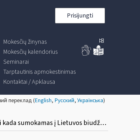
Prisijungti
Mokesčių žinynas
Mokesčių kalendorius
Seminarai
Tarptautinis apmokestinimas
Kontaktai / Apklausa
ний переклад (
English
,
Русский
,
Українська
)
Kada apskaičiuojamas iš ES įsigytos naujos transporto priemonės pardavimo PVM ir iki kada sumokamas į Lietuvos biudžetą?