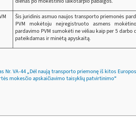
dienas po mokestinio laikotarpio pabaigos.
PVM
Šis juridinis asmuo naujos transporto priemonės par
PVM mokėtoju neįregistruoto asmens mokėtino
pardavimo PVM sumokėti ne vėliau kaip per 5 darbo d
pateikdamas ir minėtą apyskaitą.
s Nr. VA-44 „Dėl naują transporto priemonę iš kitos Europos s
tės mokesčio apskaičiavimo taisyklių patvirtinimo“