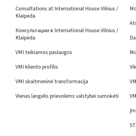
Consultations at International House Vilnius /
Mo
Klaipėda
At
Консультации в International House Vilnius /
Klaipėda
Da
VMI teikiamos paslaugos
Mo
VMI kliento profilis
Vi
VMI skaitmeninė transformacija
VM
Vienas langelis prievolėms valstybei sumokėti
VM
Įm
ST