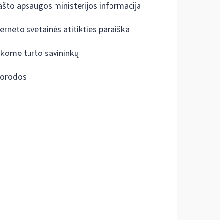
ašto apsaugos ministerijos informacija
terneto svetainės atitikties paraiška
škome turto savininkų
orodos