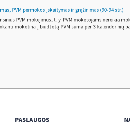
mas, PVM permokos įskaitymas ir grąžinimas (90-94 str.)
nsinius PVM mokėjimus, t. y. PVM mokėtojams nereikia mok
nkanti mokėtina į biudžetą PVM suma per 3 kalendorinių paei
PASLAUGOS
N