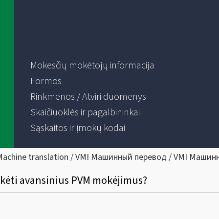
Mokesčių mokėtojų informacija
Formos
Rinkmenos / Atviri duomenys
Skaičiuoklės ir pagalbininkai
Sąskaitos ir įmokų kodai
Machine translation / VMI Машинный перевод / VMI Машин
okėti avansinius PVM mokėjimus?