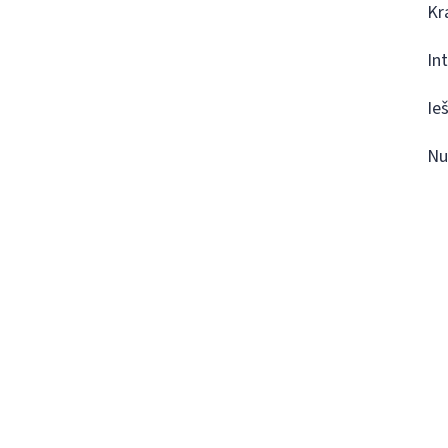
Kr
In
Ie
Nu