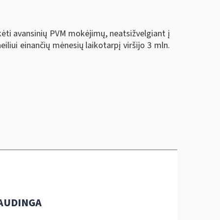
ėti avansinių PVM mokėjimų, neatsižvelgiant į
liui einančių mėnesių laikotarpį viršijo 3 mln.
AUDINGA