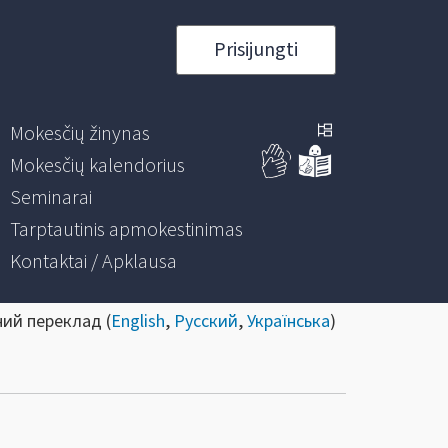
Prisijungti
Mokesčių žinynas
Mokesčių kalendorius
Seminarai
Tarptautinis apmokestinimas
Kontaktai / Apklausa
ний переклад (
English
,
Русский
,
Українська
)