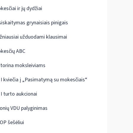
kesčiai ir jų dydžiai
siskaitymas grynaisiais pinigais
žniausiai užduodami klausimai
kesčių ABC
ktorina moksleiviams
I kviečia į „Pasimatymą su mokesčiais“
I turto aukcionai
onių VDU palyginimas
OP šešėliui