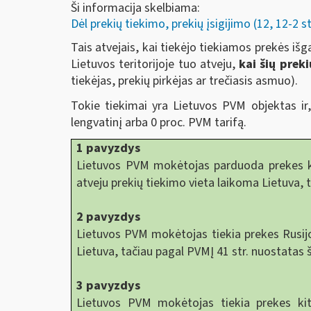
Ši informacija skelbiama:
Dėl prekių tiekimo, prekių įsigijimo (12, 12-2 st
Tais atvejais, kai tiekėjo tiekiamos prekės išg
Lietuvos teritorijoje tuo atveju,
kai šių prek
tiekėjas, prekių pirkėjas ar trečiasis asmuo).
Tokie tiekimai yra Lietuvos PVM objektas ir,
lengvatinį arba 0 proc. PVM tarifą.
1 pavyzdys
Lietuvos PVM mokėtojas parduoda prekes ki
atveju prekių tiekimo vieta laikoma Lietuva, 
2 pavyzdys
Lietuvos PVM mokėtojas tiekia prekes Rusijos
Lietuva, tačiau pagal PVMĮ 41 str. nuostatas 
3 pavyzdys
Lietuvos PVM mokėtojas tiekia prekes k