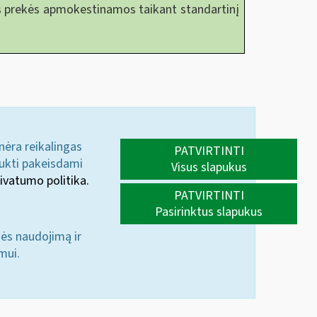
mos prekės apmokestinamos taikant standartinį
 nėra reikalingas
PATVIRTINTI
aukti pakeisdami
Visus slapukus
ivatumo politika.
PATVIRTINTI
Pasirinktus slapukus
nės naudojimą ir
mui.