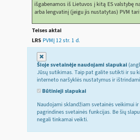
išgabenamos iš Lietuvos į kitą ES valstybę n
arba lengvatinį (jeigu jis nustatytas) PVM tari
Teises aktai
LRS
PVMĮ 12 str. 1 d.
Uždaryti
Šioje svetainėje naudojami slapukai
(angl
Jūsų sutikimas. Taip pat galite sutikti ir s
interneto naršyklės nustatymus ir ištrindam
Būtinieji slapukai
Naudojami sklandžiam svetainės veikimui ir 
pagrindines svetainės funkcijas. Be šių slap
negali tinkamai veikti.