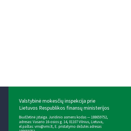
Valstybinė mokesčių inspekcija prie
Lietuvos Respublikos finansų ministerijos
Biudžetinė įstaiga. Juridinio asmens kodas — 188659752,
adresas: Vasario 16-osios g. 14, 01107 Vilnius, Lietuva,
el.paštas:
vmi@vmi.lt
, E. pristatymo dėžutės adresas