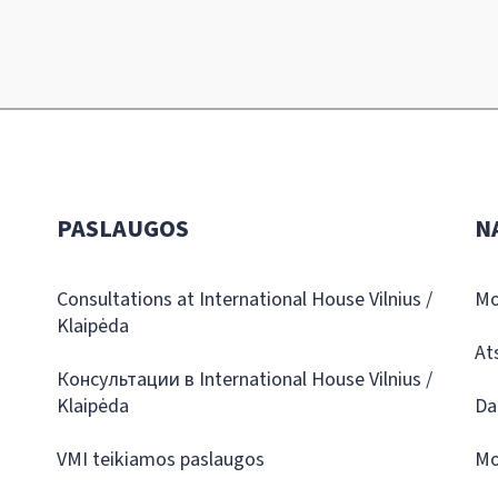
PASLAUGOS
N
Consultations at International House Vilnius /
Mo
Klaipėda
At
Консультации в International House Vilnius /
Klaipėda
Da
VMI teikiamos paslaugos
Mo