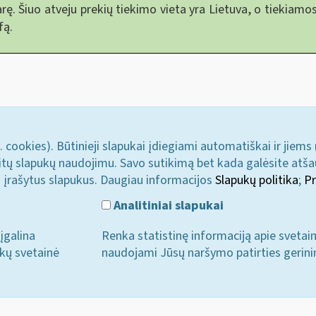
arę. Šiuo atveju prekių tiekimo vieta yra Lietuva, o tiekia
fą.
. cookies). Būtinieji slapukai įdiegiami automatiškai ir jiems
u kitų slapukų naudojimu. Savo sutikimą bet kada galėsite atš
i įrašytus slapukus. Daugiau informacijos
Slapukų politika
;
Pr
Analitiniai slapukai
įgalina
Renka statistinę informaciją apie svetai
ukų svetainė
naudojami Jūsų naršymo patirties gerini