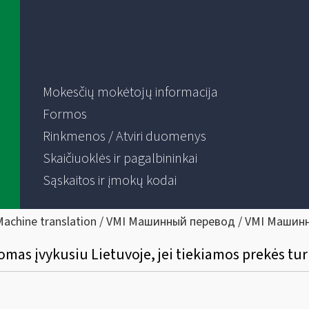
Mokesčių mokėtojų informacija
Formos
Rinkmenos / Atviri duomenys
Skaičiuoklės ir pagalbininkai
Sąskaitos ir įmokų kodai
Machine translation / VMI Машинный перевод / VMI Машин
omas įvykusiu Lietuvoje, jei tiekiamos prekės tu