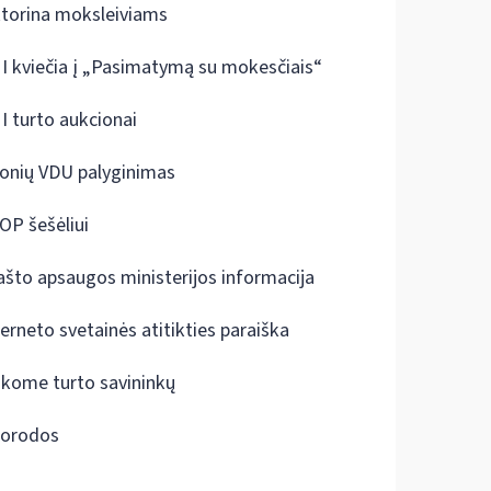
ktorina moksleiviams
I kviečia į „Pasimatymą su mokesčiais“
I turto aukcionai
onių VDU palyginimas
OP šešėliui
ašto apsaugos ministerijos informacija
terneto svetainės atitikties paraiška
škome turto savininkų
orodos