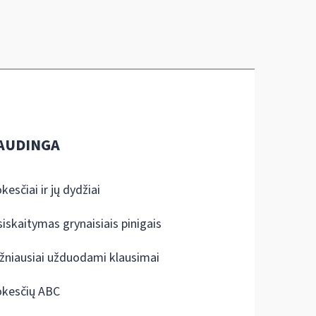
AUDINGA
kesčiai ir jų dydžiai
siskaitymas grynaisiais pinigais
žniausiai užduodami klausimai
kesčių ABC