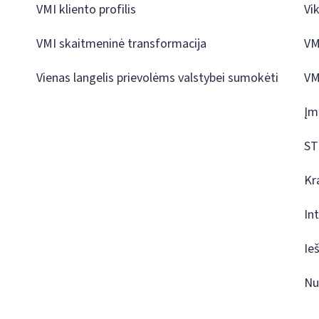
VMI kliento profilis
Vi
VMI skaitmeninė transformacija
VM
Vienas langelis prievolėms valstybei sumokėti
VM
Įm
ST
Kr
In
Ie
Nu