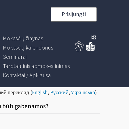
Prisijungti
Mokesčių žinynas
Mokesčių kalendorius
Seminarai
Tarptautinis apmokestinimas
Kontaktai / Apklausa
ний переклад (
English
,
Русский
,
Українська
)
ri būti gabenamos?