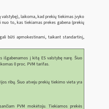
ją valstybę), laikoma, kad prekių tiekimas įvyko
i nuo to, kas tiekiamas prekes gabena (prekių
gali būti apmokestinami, taikant standartinį,
 išgabenamos į kitą ES valstybę narę. Šiuo
aikomas 0 proc. PVM tarifas.
os ribų. Šiuo atveju prekių tiekimo vieta yra
esančiam PVM mokėtoju. Tiekiamos prekės