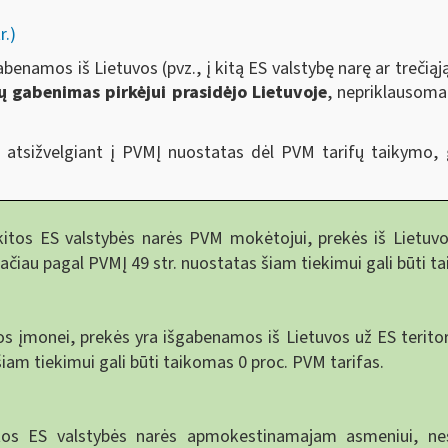
r.)
abenamos iš Lietuvos (pvz., į kitą ES valstybę narę ar trečią
ių gabenimas pirkėjui prasidėjo Lietuvoje
, nepriklausoma
 atsižvelgiant į PVMĮ nuostatas dėl PVM tarifų taikymo, 
tos ES valstybės narės PVM mokėtojui, prekės iš Lietuvos
tačiau pagal PVMĮ 49 str. nuostatas šiam tiekimui gali būti t
 įmonei, prekės yra išgabenamos iš Lietuvos už ES teritorij
šiam tiekimui gali būti taikomas 0 proc. PVM tarifas.
itos ES valstybės narės apmokestinamajam asmeniui, n