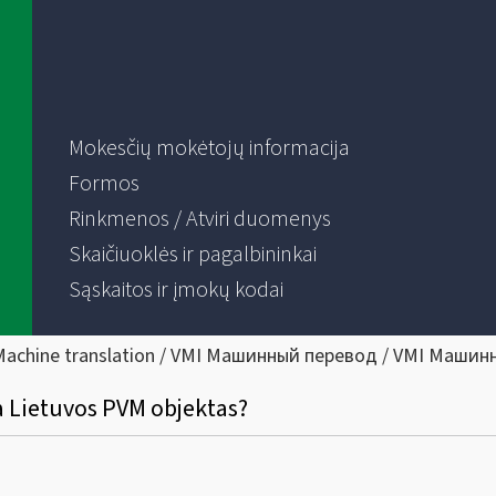
Mokesčių mokėtojų informacija
Formos
Rinkmenos / Atviri duomenys
Skaičiuoklės ir pagalbininkai
Sąskaitos ir įmokų kodai
Machine translation / VMI Машинный перевод / VMI Машин
a Lietuvos PVM objektas?