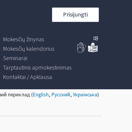
Prisijungti
Mokesčių žinynas
Mokesčių kalendorius
Seminarai
Tarptautinis apmokestinimas
Kontaktai / Apklausa
ний переклад (
English
,
Русский
,
Українська
)