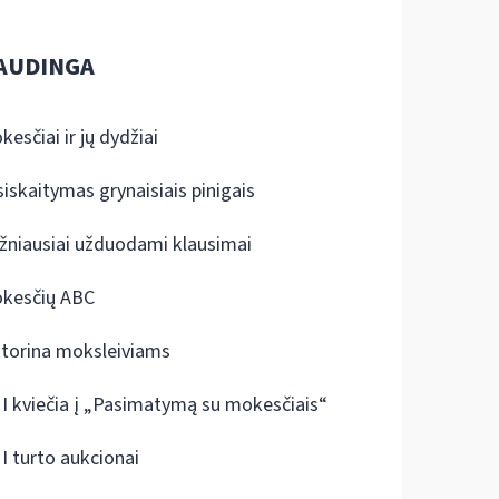
AUDINGA
kesčiai ir jų dydžiai
siskaitymas grynaisiais pinigais
žniausiai užduodami klausimai
kesčių ABC
ktorina moksleiviams
I kviečia į „Pasimatymą su mokesčiais“
I turto aukcionai