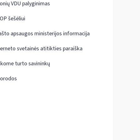
onių VDU palyginimas
OP šešėliui
ašto apsaugos ministerijos informacija
terneto svetainės atitikties paraiška
škome turto savininkų
orodos