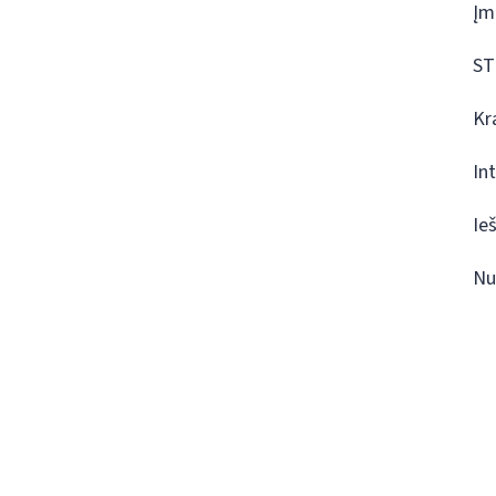
Įm
ST
Kr
In
Ie
Nu