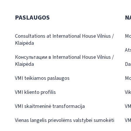
PASLAUGOS
N
Consultations at International House Vilnius /
Mo
Klaipėda
At
Консультации в International House Vilnius /
Klaipėda
Da
VMI teikiamos paslaugos
Mo
VMI kliento profilis
Vi
VMI skaitmeninė transformacija
VM
Vienas langelis prievolėms valstybei sumokėti
VM