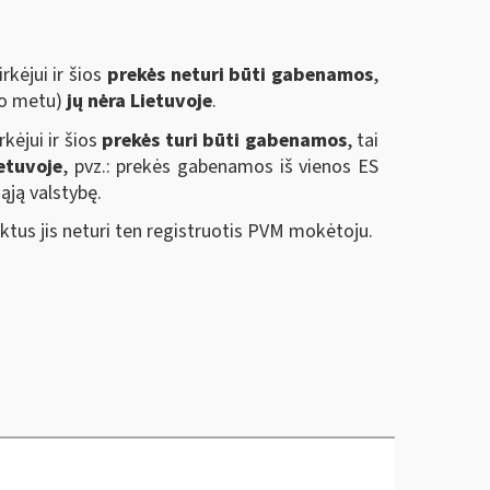
rkėjui ir šios
prekės neturi būti gabenamos
,
mo metu)
jų nėra Lietuvoje
.
kėjui ir šios
prekės turi būti gabenamos
, tai
etuvoje
, pvz.: prekės gabenamos iš vienos ES
ąją valstybę.
aktus jis neturi ten registruotis PVM mokėtoju.